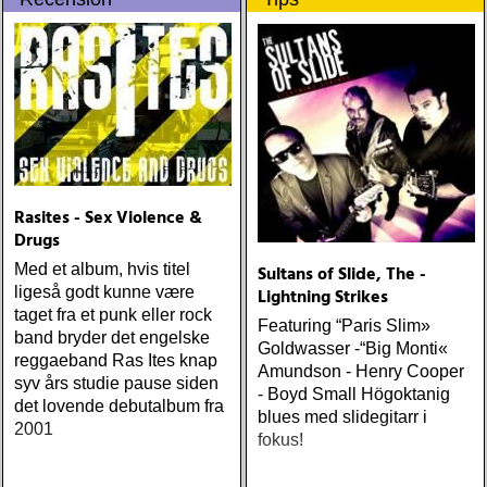
Rasites - Sex Violence &
Drugs
Med et album, hvis titel
Sultans of Slide, The -
ligeså godt kunne være
Lightning Strikes
taget fra et punk eller rock
Featuring “Paris Slim»
band bryder det engelske
Goldwasser -“Big Monti«
reggaeband Ras Ites knap
Amundson - Henry Cooper
syv års studie pause siden
- Boyd Small Högoktanig
det lovende debutalbum fra
blues med slidegitarr i
2001
fokus!