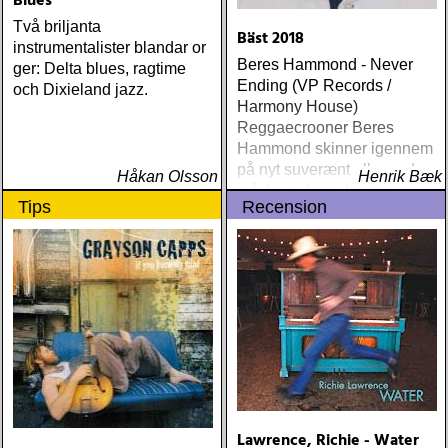
Blues
Två briljanta
Bäst 2018
instrumentalister blandar or
Beres Hammond - Never
ger: Delta blues, ragtime
Ending (VP Records /
och Dixieland jazz.
Harmony House)
Reggaecrooner Beres
Hammond skinner igennem
på nyt suverænt album, der
Håkan Olsson
Henrik Bæk
måske er hans bedste
Tips
Recension
gennem tiderne
Lawrence, Richie - Water