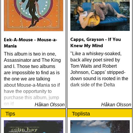
Capps, Grayson - If You
Eek-A-Mouse - Mouse-a-
Knew My Mind
Mania
"Like a whiskey-soaked,
This album is two in one,
back alley poet sired by
Assassinator and The King
Tom Waits and Robert
and I. Those two albums
Johnson, Capps' stripped-
are impossible to find as is
down sound is rooted in the
the one we are talking
dark side of the Delta
about Mouse-a-Mania so if
have the opportunity to
purchase this album, jump
on it!
Håkan Olsson
Håkan Olsson
Tips
Toplista