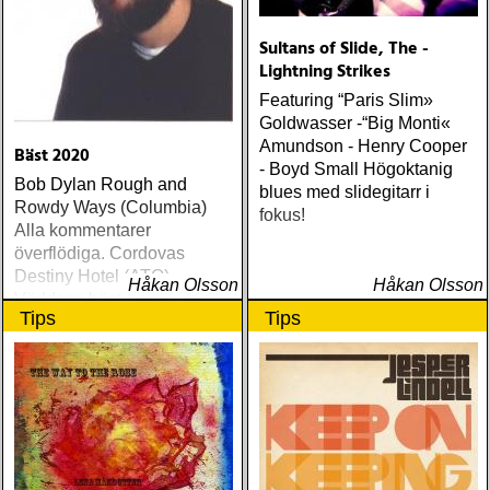
Sultans of Slide, The -
Lightning Strikes
Featuring “Paris Slim»
Goldwasser -“Big Monti«
Amundson - Henry Cooper
Bäst 2020
- Boyd Small Högoktanig
Bob Dylan Rough and
blues med slidegitarr i
Rowdy Ways (Columbia)
fokus!
Alla kommentarer
överflödiga. Cordovas
Destiny Hotel (ATO)
Håkan Olsson
Håkan Olsson
Världens bästa liveband
Tips
Tips
visar nu klassen även på
skiva