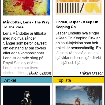
Lindell, Jesper - Keep On
Måndotter, Lena - The Way
Keeping On
To The Rose
Jesper Lindells nya singel
Lena Måndotter är tillbaka
»Keep On Keeping On« är
med nio nya sånger.
en soul-injektion som helt
Sånger som berör, oavsett
enkelt är oemotståndlig. En
om det handlar om covers
låt som känns så alldeles
eller egna kompositioner.
självklar och som går direkt
Lena studerade sång på
in i själ och hjärta
Royal Society of Arts i
London och har även
studerat litteraturdrama, film
Håkan Olsson
Håkan Olsson
och grekiska vid universitet
Artikel
Toplista
i Lund