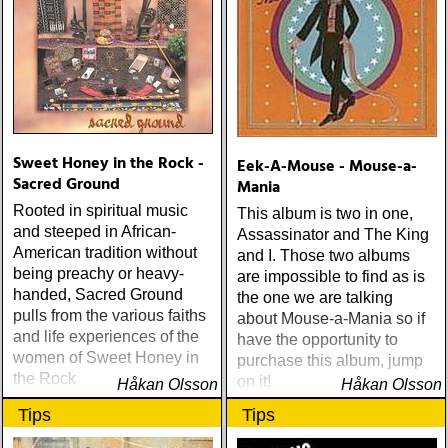
Sweet Honey in the Rock -
Eek-A-Mouse - Mouse-a-
Sacred Ground
Mania
Rooted in spiritual music
This album is two in one,
and steeped in African-
Assassinator and The King
American tradition without
and I. Those two albums
being preachy or heavy-
are impossible to find as is
handed, Sacred Ground
the one we are talking
pulls from the various faiths
about Mouse-a-Mania so if
and life experiences of the
have the opportunity to
women of Sweet Honey in
purchase this album, jump
the Rock
on it!
Håkan Olsson
Håkan Olsson
Tips
Tips