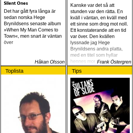
Silent Ones
Kanske var det så att
Det har gått fyra långa är
stunden var den rätta. En
sedan norska Hege
kväll i väntan, en kväll med
Brynildsens senaste album
ett sinne som drog mot noll.
»When My Man Comes to
Ett konstaterande att en tid
Town«, men snart är väntan
var över. Den kvällen
över
lyssnade jag Hege
Brynildsens andra platta,
med en titel som hyllar
hennes morfar
Håkan Olsson
Frank Östergren
Toplista
Tips