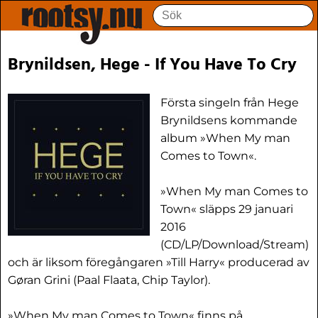
Brynildsen, Hege - If You Have To Cry
Första singeln från Hege
Brynildsens kommande
album »When My man
Comes to Town«.
»When My man Comes to
Town« släpps 29 januari
2016
(CD/LP/Download/Stream)
och är liksom föregångaren »Till Harry« producerad av
Gøran Grini (Paal Flaata, Chip Taylor).
»When My man Comes to Town« finns på