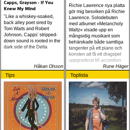
Capps, Grayson - If You
Richie Lawrence nya platta
Knew My Mind
gör mig besviken på Richie
"Like a whiskey-soaked,
Lawrence. Solodebuten
back alley poet sired by
med albumet »Melancholy
Tom Waits and Robert
Waltz« visade upp en
Johnson, Capps' stripped-
mångsidig musikant som
down sound is rooted in the
behärskade både samtliga
dark side of the Delta
tangenter på ett piano och
konsten att få ett dragspel
uppgraderat till accordion
Håkan Olsson
Rune Häger
Tips
Toplista