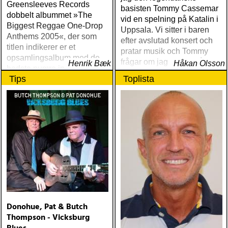
Greensleeves Records
basisten Tommy Cassemar
dobbelt albummet »The
vid en spelning på Katalin i
Biggest Reggae One-Drop
Uppsala. Vi sitter i baren
Anthems 2005«, der som
efter avslutad konsert och
titlen indikerer er et
pratar musik och Tommy
opsamlingsalbum med de
frågar om jag spelar något
Henrik Bæk
Håkan Olsson
bedste numre indenfor den
instrument
Tips
Toplista
populære reggaestil kaldet
one-drop
Donohue, Pat & Butch
Thompson - Vicksburg