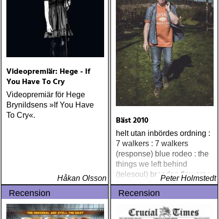
Videopremiär: Hege - If
You Have To Cry
Videopremiär för Hege
Brynildsens »If You Have
To Cry«.
Bäst 2010
helt utan inbördes ordning :
7 walkers : 7 walkers
(response) blue rodeo : the
things we left behind
(telesoul) brandon flowers :
Håkan Olsson
Peter Holmstedt
flamingo (island) elton john
Recension
Recension
& leon russell : the union
(mercury) justin currie : the
great war (ryko)