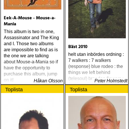
Eek-A-Mouse - Mouse-a-
Mania
This album is two in one,
Assassinator and The King
and I. Those two albums
Bäst 2010
are impossible to find as is
helt utan inbördes ordning :
the one we are talking
7 walkers : 7 walkers
about Mouse-a-Mania so if
(response) blue rodeo : the
have the opportunity to
things we left behind
purchase this album, jump
(telesoul) brandon flowers :
on it!
Håkan Olsson
Peter Holmstedt
flamingo (island) elton john
Toplista
Toplista
& leon russell : the union
(mercury) justin currie : the
great war (ryko)
meadowland : harbours
(oaks of mamre) rumer :
seasons of my soul
(atlantic) rob thompson :