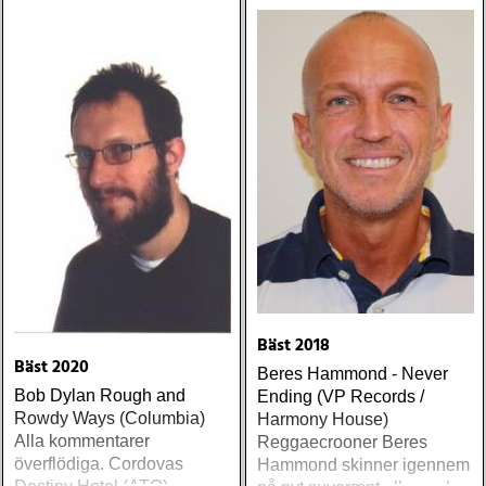
(mercury) justin currie : the
great war (ryko)
meadowland : harbours
(oaks of mamre) rumer :
seasons of my soul
(atlantic) rob thompson :
dust (angel air) roky
erickson w/okkervil river :
true love cast out all evil
(anti-) steve poltz :
dreamhouse (seedling)
Bäst 2018
Bäst 2020
Beres Hammond - Never
Bob Dylan Rough and
Ending (VP Records /
Rowdy Ways (Columbia)
Harmony House)
Alla kommentarer
Reggaecrooner Beres
överflödiga. Cordovas
Hammond skinner igennem