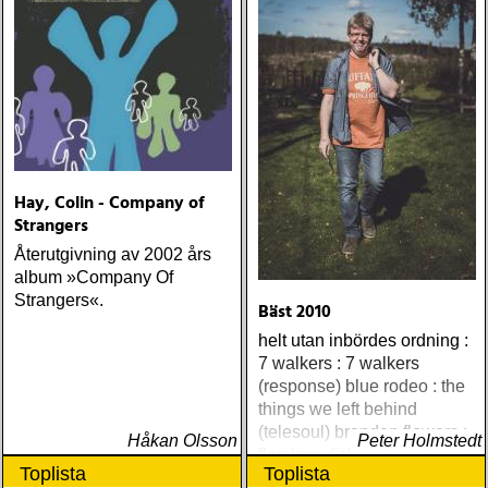
Hay, Colin - Company of
Strangers
Återutgivning av 2002 års
album »Company Of
Strangers«.
Bäst 2010
helt utan inbördes ordning :
7 walkers : 7 walkers
(response) blue rodeo : the
things we left behind
(telesoul) brandon flowers :
Håkan Olsson
Peter Holmstedt
flamingo (island) elton john
Toplista
Toplista
& leon russell : the union