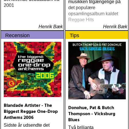
musikken tilgængelige på
2001
det populære
opsamlingsalbum kaldet
Reggae Hits
Henrik Bæk
Henrik Bæk
Recension
Tips
Blandade Artister - The
Donohue, Pat & Butch
Biggest Reggae One-Drop
Thompson - Vicksburg
Anthems 2006
Blues
Sidste år udsendte det
Två briljanta