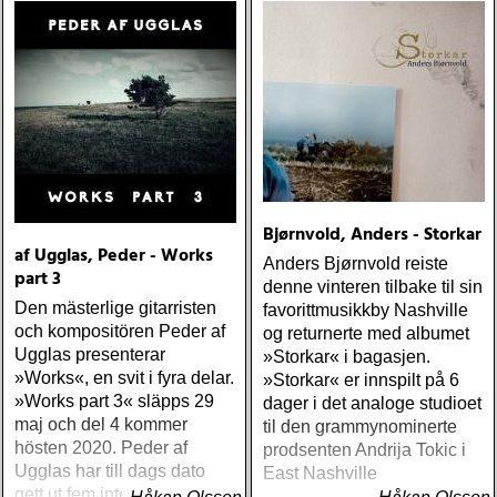
Bjørnvold, Anders - Storkar
af Ugglas, Peder - Works
Anders Bjørnvold reiste
part 3
denne vinteren tilbake til sin
Den mästerlige gitarristen
favorittmusikkby Nashville
och kompositören Peder af
og returnerte med albumet
Ugglas presenterar
»Storkar« i bagasjen.
»Works«, en svit i fyra delar.
»Storkar« er innspilt på 6
»Works part 3« släpps 29
dager i det analoge studioet
maj och del 4 kommer
til den grammynominerte
hösten 2020. Peder af
prodsenten Andrija Tokic i
Ugglas har till dags dato
East Nashville
gett ut fem internationellt