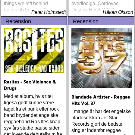
things we left behind
överflödiga. Cordovas
(telesoul) brandon flowers :
Destiny Hotel (ATO)
Peter Holmstedt
Håkan Olsson
flamingo (island) elton john
Världens bästa liveband
Recension
Recension
& leon russell : the union
visar nu klassen även på
(mercury) justin currie : the
skiva
great war (ryko)
meadowland : harbours
(oaks of mamre) rumer :
seasons of my soul
(atlantic) rob thompson :
dust (angel air) roky
erickson w/okkervil river :
true love cast out all evil
Rasites - Sex Violence &
(anti-) steve poltz :
Drugs
dreamhouse (seedling)
Blandade Artister - Reggae
Med et album, hvis titel
Hits Vol. 37
ligeså godt kunne være
taget fra et punk eller rock
I mange år har det engelske
band bryder det engelske
pladeselskab Jet Star
reggaeband Ras Ites knap
Records gjort de bedste
syv års studie pause siden
singler indenfor reggae
det lovende debutalbum fra