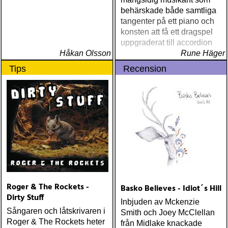
behärskade både samtliga
tangenter på ett piano och
konsten att få ett dragspel
uppgraderat till accordion
Håkan Olsson
Rune Häger
Tips
Recension
Roger & The Rockets -
Basko Believes - Idiot´s Hill
Dirty Stuff
Inbjuden av Mckenzie
Sångaren och låtskrivaren i
Smith och Joey McClellan
Roger & The Rockets heter
från Midlake knackade