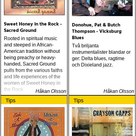
Sweet Honey in the Rock -
Donohue, Pat & Butch
Sacred Ground
Thompson - Vicksburg
Blues
Rooted in spiritual music
and steeped in African-
Två briljanta
American tradition without
instrumentalister blandar or
being preachy or heavy-
ger: Delta blues, ragtime
handed, Sacred Ground
och Dixieland jazz.
pulls from the various faiths
and life experiences of the
women of Sweet Honey in
the Rock
Håkan Olsson
Håkan Olsson
Tips
Tips