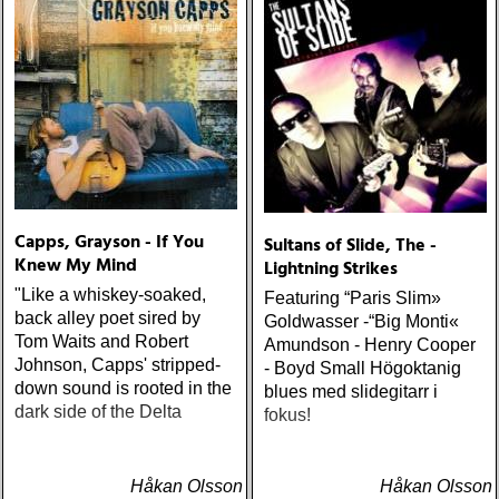
Capps, Grayson - If You
Sultans of Slide, The -
Knew My Mind
Lightning Strikes
"Like a whiskey-soaked,
Featuring “Paris Slim»
back alley poet sired by
Goldwasser -“Big Monti«
Tom Waits and Robert
Amundson - Henry Cooper
Johnson, Capps' stripped-
- Boyd Small Högoktanig
down sound is rooted in the
blues med slidegitarr i
dark side of the Delta
fokus!
Håkan Olsson
Håkan Olsson