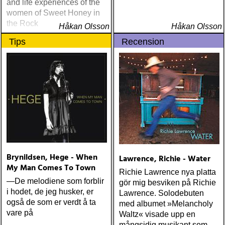
and life experiences of the
women of Sweet Honey in
the Rock
Håkan Olsson
Håkan Olsson
Tips
Recension
Brynildsen, Hege - When
Lawrence, Richie - Water
My Man Comes To Town
Richie Lawrence nya platta
—De melodiene som forblir
gör mig besviken på Richie
i hodet, de jeg husker, er
Lawrence. Solodebuten
også de som er verdt å ta
med albumet »Melancholy
vare på
Waltz« visade upp en
mångsidig musikant som