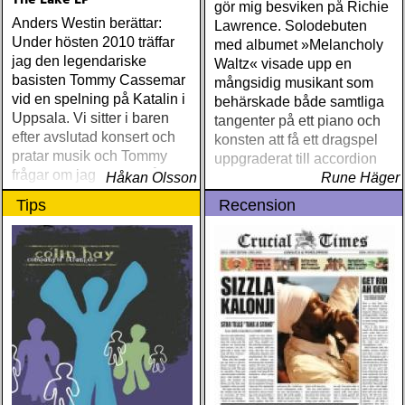
The Lake LP
gör mig besviken på Richie
Anders Westin berättar:
Lawrence. Solodebuten
Under hösten 2010 träffar
med albumet »Melancholy
jag den legendariske
Waltz« visade upp en
basisten Tommy Cassemar
mångsidig musikant som
vid en spelning på Katalin i
behärskade både samtliga
Uppsala. Vi sitter i baren
tangenter på ett piano och
efter avslutad konsert och
konsten att få ett dragspel
pratar musik och Tommy
uppgraderat till accordion
frågar om jag spelar något
Håkan Olsson
Rune Häger
instrument
Tips
Recension