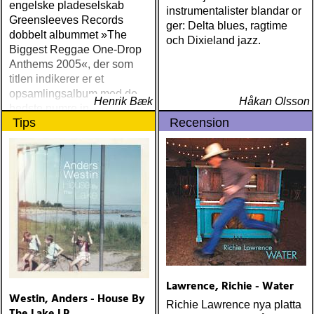
engelske pladeselskab
instrumentalister blandar or
Greensleeves Records
ger: Delta blues, ragtime
dobbelt albummet »The
och Dixieland jazz.
Biggest Reggae One-Drop
Anthems 2005«, der som
titlen indikerer er et
opsamlingsalbum med de
Henrik Bæk
Håkan Olsson
bedste numre indenfor den
Tips
Recension
populære reggaestil kaldet
one-drop
Lawrence, Richie - Water
Westin, Anders - House By
Richie Lawrence nya platta