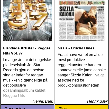
meadowland : harbours
(oaks of mamre) rumer :
seasons of my soul
(atlantic) rob thompson :
dust (angel air) roky
erickson w/okkervil river :
true love cast out all evil
(anti-) steve poltz :
dreamhouse (seedling)
Blandade Artister - Reggae
Sizzla - Crucial Times
Hits Vol. 37
Fra at have været en af de
I mange år har det engelske
mest produktive
pladeselskab Jet Star
reggaekunstnere har den
Records gjort de bedste
kontroversielle jamaicanske
singler indenfor reggae
sanger Sizzla Kalonji valgt
musikken tilgængelige på
at skrue ned for
det populære
produktionshastigheden
opsamlingsalbum kaldet
Reggae Hits
Henrik Bæk
Henrik Bæk
Recension
Tips