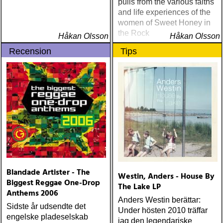
pulls from the various faiths
and life experiences of the
women of Sweet Honey in
the Rock
Håkan Olsson
Håkan Olsson
Recension
Tips
Blandade Artister - The
Westin, Anders - House By
Biggest Reggae One-Drop
The Lake LP
Anthems 2006
Anders Westin berättar:
Sidste år udsendte det
Under hösten 2010 träffar
engelske pladeselskab
jag den legendariske