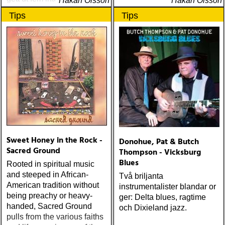
Håkan Olsson
Håkan Olsson
hyllade soloalbum
Tips
Tips
Sweet Honey in the Rock -
Donohue, Pat & Butch
Sacred Ground
Thompson - Vicksburg
Blues
Rooted in spiritual music
and steeped in African-
Två briljanta
American tradition without
instrumentalister blandar or
being preachy or heavy-
ger: Delta blues, ragtime
handed, Sacred Ground
och Dixieland jazz.
pulls from the various faiths