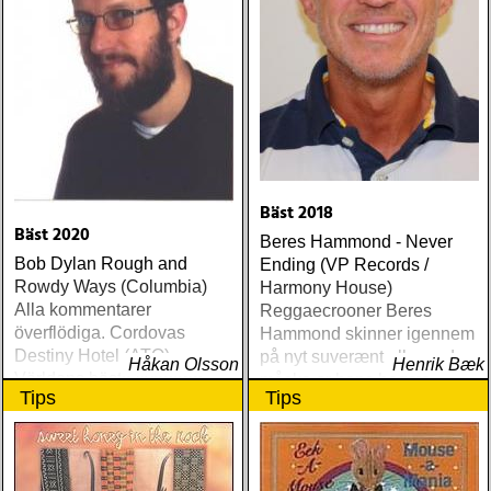
dust (angel air) roky
erickson w/okkervil river :
true love cast out all evil
(anti-) steve poltz :
dreamhouse (seedling)
Bäst 2018
Bäst 2020
Beres Hammond - Never
Bob Dylan Rough and
Ending (VP Records /
Rowdy Ways (Columbia)
Harmony House)
Alla kommentarer
Reggaecrooner Beres
överflödiga. Cordovas
Hammond skinner igennem
Destiny Hotel (ATO)
på nyt suverænt album, der
Håkan Olsson
Henrik Bæk
Världens bästa liveband
måske er hans bedste
Tips
Tips
visar nu klassen även på
gennem tiderne
skiva