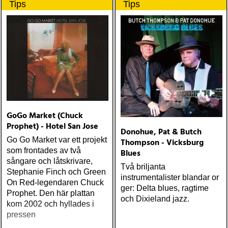
Tips
Tips
populære reggaestil kaldet
one-drop
GoGo Market (Chuck
Prophet) - Hotel San Jose
Donohue, Pat & Butch
Go Go Market var ett projekt
Thompson - Vicksburg
som frontades av två
Blues
sångare och låtskrivare,
Två briljanta
Stephanie Finch och Green
instrumentalister blandar or
On Red-legendaren Chuck
ger: Delta blues, ragtime
Prophet. Den här plattan
och Dixieland jazz.
kom 2002 och hyllades i
pressen