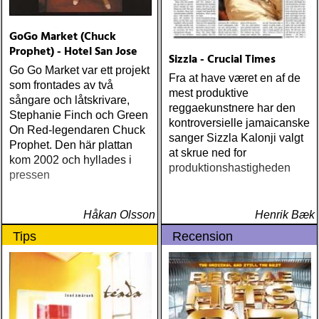
GoGo Market (Chuck
Prophet) - Hotel San Jose
Sizzla - Crucial Times
Go Go Market var ett projekt
Fra at have været en af de
som frontades av två
mest produktive
sångare och låtskrivare,
reggaekunstnere har den
Stephanie Finch och Green
kontroversielle jamaicanske
On Red-legendaren Chuck
sanger Sizzla Kalonji valgt
Prophet. Den här plattan
at skrue ned for
kom 2002 och hyllades i
produktionshastigheden
pressen
Håkan Olsson
Henrik Bæk
Tips
Recension