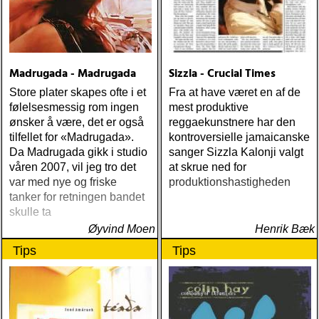
Madrugada - Madrugada
Sizzla - Crucial Times
Store plater skapes ofte i et
Fra at have været en af de
følelsesmessig rom ingen
mest produktive
ønsker å være, det er også
reggaekunstnere har den
tilfellet for «Madrugada».
kontroversielle jamaicanske
Da Madrugada gikk i studio
sanger Sizzla Kalonji valgt
våren 2007, vil jeg tro det
at skrue ned for
var med nye og friske
produktionshastigheden
tanker for retningen bandet
skulle ta
Øyvind Moen
Henrik Bæk
Tips
Tips