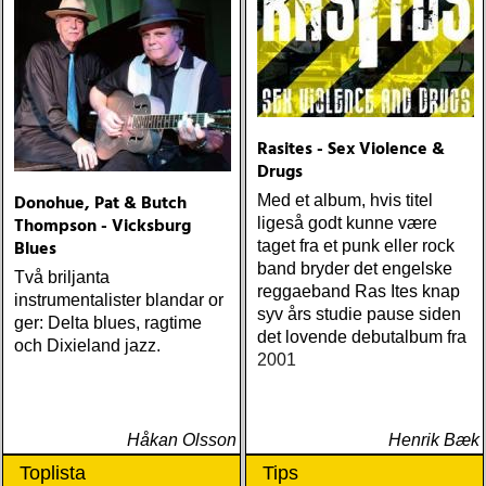
Rasites - Sex Violence &
Drugs
Donohue, Pat & Butch
Med et album, hvis titel
Thompson - Vicksburg
ligeså godt kunne være
Blues
taget fra et punk eller rock
band bryder det engelske
Två briljanta
reggaeband Ras Ites knap
instrumentalister blandar or
syv års studie pause siden
ger: Delta blues, ragtime
det lovende debutalbum fra
och Dixieland jazz.
2001
Håkan Olsson
Henrik Bæk
Toplista
Tips