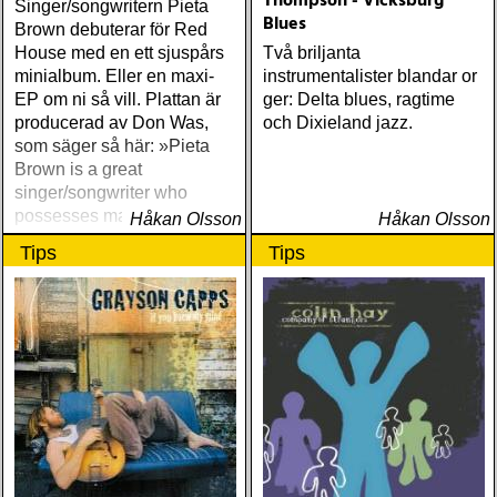
Thompson - Vicksburg
Singer/songwritern Pieta
Blues
Brown debuterar för Red
House med en ett sjuspårs
Två briljanta
minialbum. Eller en maxi-
instrumentalister blandar or
EP om ni så vill. Plattan är
ger: Delta blues, ragtime
producerad av Don Was,
och Dixieland jazz.
som säger så här: »Pieta
Brown is a great
singer/songwriter who
possesses major star power
Håkan Olsson
Håkan Olsson
magnetism.«
Tips
Tips