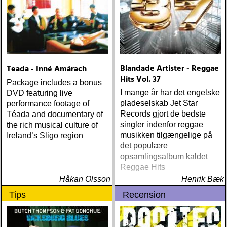
Blandade Artister - Reggae
Teada - Inné Amárach
Hits Vol. 37
Package includes a bonus
I mange år har det engelske
DVD featuring live
pladeselskab Jet Star
performance footage of
Records gjort de bedste
Téada and documentary of
singler indenfor reggae
the rich musical culture of
musikken tilgængelige på
Ireland’s Sligo region
det populære
opsamlingsalbum kaldet
Reggae Hits
Håkan Olsson
Henrik Bæk
Tips
Recension