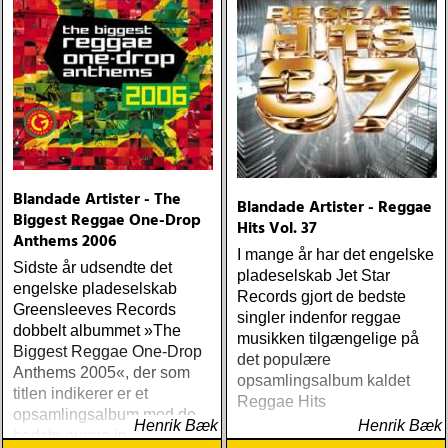
Blandade Artister - The
Blandade Artister - Reggae
Biggest Reggae One-Drop
Hits Vol. 37
Anthems 2006
I mange år har det engelske
Sidste år udsendte det
pladeselskab Jet Star
engelske pladeselskab
Records gjort de bedste
Greensleeves Records
singler indenfor reggae
dobbelt albummet »The
musikken tilgængelige på
Biggest Reggae One-Drop
det populære
Anthems 2005«, der som
opsamlingsalbum kaldet
titlen indikerer er et
Reggae Hits
opsamlingsalbum med de
Henrik Bæk
Henrik Bæk
bedste numre indenfor den