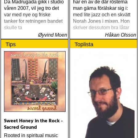
Da Madrugada gikk i studio
har en av de där rösterna
våren 2007, vil jeg tro det
man gärna förälskar sig i:
var med nye og friske
med lite jazz och en skvätt
tanker for retningen bandet
Norah Jones i mixen. Hon
skulle ta
skriver dessutom bra låtar
Øyvind Moen
Håkan Olsson
Tips
Toplista
Sweet Honey in the Rock -
Sacred Ground
Rooted in spiritual music