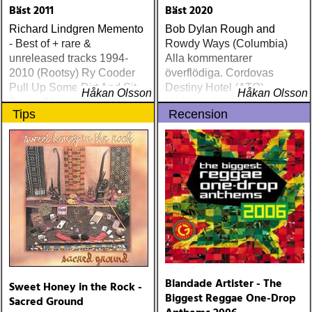
Bäst 2011
Bäst 2020
Richard Lindgren Memento
Bob Dylan Rough and
- Best of + rare &
Rowdy Ways (Columbia)
unreleased tracks 1994-
Alla kommentarer
2010 (Rootsy) Ry Cooder
överflödiga. Cordovas
Pull Up Some Dirt And Sit
Destiny Hotel (ATO)
Håkan Olsson
Håkan Olsson
Down (Nonesuch) Tom
Världens bästa liveband
Tips
Recension
Russell Mesabi (Proper)
visar nu klassen även på
Deadman Take Up Your
skiva
Mat and Walk (Rootsy)
Eilen Jewel Queen of the
Minor Key (Signature
Sound) Matraca Berg The
Dreaming Fields (Dualtone)
Amos Lee Mission Bell
(Blue Note) Lucinda
Williams Blessed (Lost
Highway) Various The
Fame Studios Story 1961-
Blandade Artister - The
Sweet Honey in the Rock -
1973 (Kent) Steve Earle I’ll
Biggest Reggae One-Drop
Sacred Ground
Never Get Out Of This