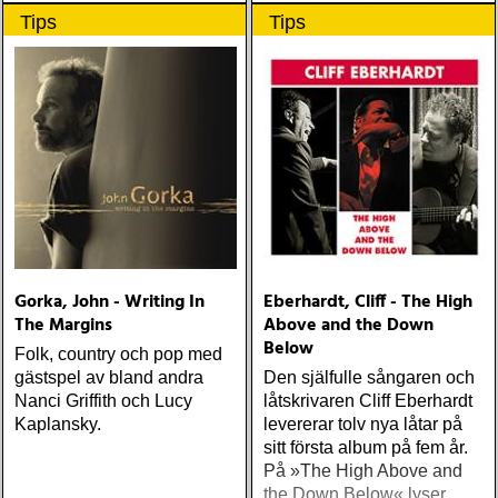
Down (Nonesuch) Tom
Tips
Tips
Russell Mesabi (Proper)
Deadman Take Up Your
Mat and Walk (Rootsy)
Eilen Jewel Queen of the
Minor Key (Signature
Sound) Matraca Berg The
Dreaming Fields (Dualtone)
Amos Lee Mission Bell
(Blue Note) Lucinda
Williams Blessed (Lost
Highway) Various The
Fame Studios Story 1961-
Gorka, John - Writing In
Eberhardt, Cliff - The High
1973 (Kent) Steve Earle I’ll
The Margins
Above and the Down
Never Get Out Of This
Below
World Alive (New West) OK
Folk, country och pop med
Star Orchestra The Beat
gästspel av bland andra
Den själfulle sångaren och
and the Melody (Rootsy)
Nanci Griffith och Lucy
låtskrivaren Cliff Eberhardt
Chip Taylor Rock and Roll
Kaplansky.
levererar tolv nya låtar på
Joe (Trainwreck) Israel
sitt första album på fem år.
Nash Gripka Barn Doors &
På »The High Above and
Concrete Floors
the Down Below« lyser