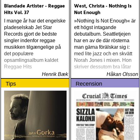
Blandade Artister - Reggae
West, Christa - Nothing Is
Hits Vol. 37
Not Enough
I mange år har det engelske
»Nothing Is Not Enough« är
pladeselskab Jet Star
ett högst intagande
Records gjort de bedste
debutalbum. Seattletjejen
singler indenfor reggae
har en av de där rösterna
musikken tilgængelige på
man gärna förälskar sig i:
det populære
med lite jazz och en skvätt
opsamlingsalbum kaldet
Norah Jones i mixen. Hon
Reggae Hits
skriver dessutom bra låtar
Henrik Bæk
Håkan Olsson
Tips
Recension