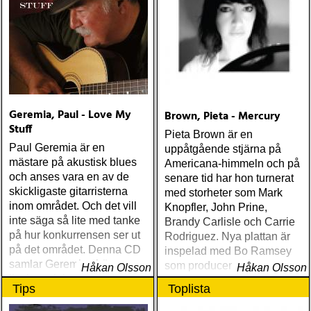
Geremia, Paul - Love My
Brown, Pieta - Mercury
Stuff
Pieta Brown är en
Paul Geremia är en
uppåtgående stjärna på
mästare på akustisk blues
Americana-himmeln och på
och anses vara en av de
senare tid har hon turnerat
skickligaste gitarristerna
med storheter som Mark
inom området. Och det vill
Knopfler, John Prine,
inte säga så lite med tanke
Brandy Carlisle och Carrie
på hur konkurrensen ser ut
Rodriguez. Nya plattan är
på det området. Denna CD
inspelad med Bo Ramsey
samlar Geremias bästa
som producent och bland
Håkan Olsson
Håkan Olsson
liveinspelningar från tidigt
andra Mark Knopfler
Tips
Toplista
80-tal och framåt
gästspelar.