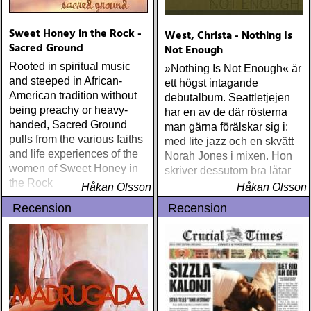
Sweet Honey in the Rock -
West, Christa - Nothing Is
Sacred Ground
Not Enough
Rooted in spiritual music
»Nothing Is Not Enough« är
and steeped in African-
ett högst intagande
American tradition without
debutalbum. Seattletjejen
being preachy or heavy-
har en av de där rösterna
handed, Sacred Ground
man gärna förälskar sig i:
pulls from the various faiths
med lite jazz och en skvätt
and life experiences of the
Norah Jones i mixen. Hon
women of Sweet Honey in
skriver dessutom bra låtar
the Rock
Håkan Olsson
Håkan Olsson
Recension
Recension