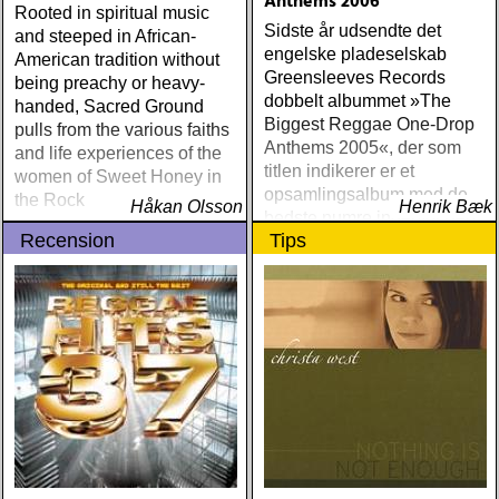
Anthems 2006
Rooted in spiritual music
World Alive (New West) OK
Sidste år udsendte det
and steeped in African-
Star Orchestra The Beat
engelske pladeselskab
American tradition without
and the Melody (Rootsy)
Greensleeves Records
being preachy or heavy-
Chip Taylor Rock and Roll
dobbelt albummet »The
handed, Sacred Ground
Joe (Trainwreck) Israel
Biggest Reggae One-Drop
pulls from the various faiths
Nash Gripka Barn Doors &
Anthems 2005«, der som
and life experiences of the
Concrete Floors
titlen indikerer er et
women of Sweet Honey in
(Continental Song City)
opsamlingsalbum med de
the Rock
Levon Helm Live At The
Håkan Olsson
Henrik Bæk
bedste numre indenfor den
Ryman (Vanguard) Kjell
Recension
Tips
populære reggaestil kaldet
Gustavsson and the
one-drop
Rhythm 'n' Blues Orchestra
The Boogie Boys (KG
Music Production) Nick
Lowe The Old Magic
(Proper) Tom Waits Bad As
Me (Anti) Chip Taylor w
Paal Flaata & Ida Jenshus
On This Darkest Day