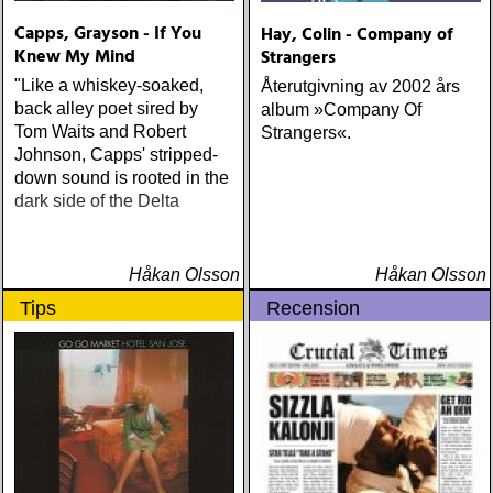
Capps, Grayson - If You
Hay, Colin - Company of
Knew My Mind
Strangers
"Like a whiskey-soaked,
Återutgivning av 2002 års
back alley poet sired by
album »Company Of
Tom Waits and Robert
Strangers«.
Johnson, Capps' stripped-
down sound is rooted in the
dark side of the Delta
Håkan Olsson
Håkan Olsson
Tips
Recension