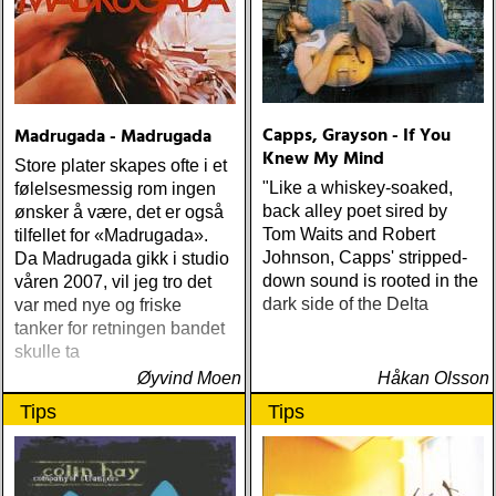
Capps, Grayson - If You
Madrugada - Madrugada
Knew My Mind
Store plater skapes ofte i et
"Like a whiskey-soaked,
følelsesmessig rom ingen
back alley poet sired by
ønsker å være, det er også
Tom Waits and Robert
tilfellet for «Madrugada».
Johnson, Capps' stripped-
Da Madrugada gikk i studio
down sound is rooted in the
våren 2007, vil jeg tro det
dark side of the Delta
var med nye og friske
tanker for retningen bandet
skulle ta
Øyvind Moen
Håkan Olsson
Tips
Tips