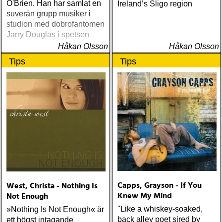
O'Brien. Han har samlat en
Ireland’s Sligo region
suverän grupp musiker i
studion med dobrofantomen
Jarry Douglas i spetsen
Håkan Olsson
Håkan Olsson
Tips
Tips
Capps, Grayson - If You
West, Christa - Nothing Is
Knew My Mind
Not Enough
"Like a whiskey-soaked,
»Nothing Is Not Enough« är
back alley poet sired by
ett högst intagande