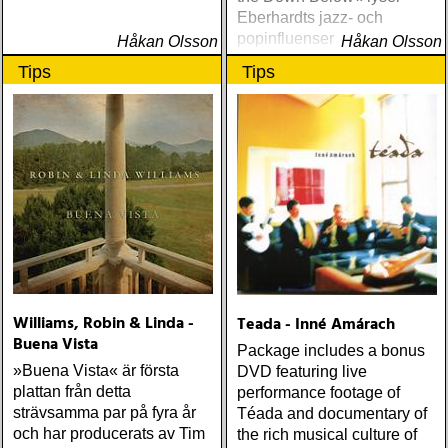
(Continental Song City)
Eberhardts jazz- och
Levon Helm Live At The
popinfluenser igenom och
Håkan Olsson
Håkan Olsson
Ryman (Vanguard) Kjell
resultatet blir ett av hans
Tips
Tips
Gustavsson and the
starkaste album någonsin.
Rhythm 'n' Blues Orchestra
The Boogie Boys (KG
Music Production) Nick
Lowe The Old Magic
(Proper) Tom Waits Bad As
Me (Anti) Chip Taylor w
Paal Flaata & Ida Jenshus
On This Darkest Day
Williams, Robin & Linda -
Teada - Inné Amárach
Buena Vista
Package includes a bonus
»Buena Vista« är första
DVD featuring live
plattan från detta
performance footage of
strävsamma par på fyra år
Téada and documentary of
och har producerats av Tim
the rich musical culture of