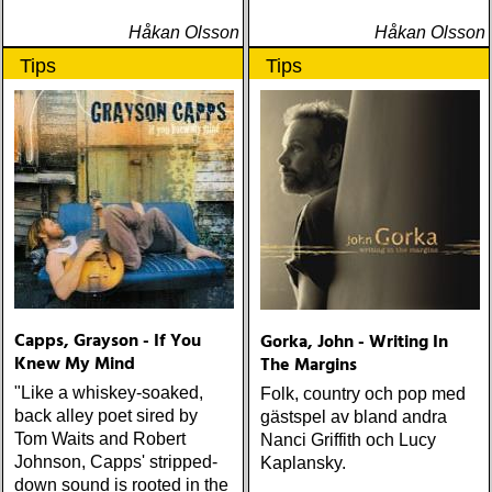
Håkan Olsson
Håkan Olsson
Tips
Tips
Capps, Grayson - If You
Gorka, John - Writing In
Knew My Mind
The Margins
"Like a whiskey-soaked,
Folk, country och pop med
back alley poet sired by
gästspel av bland andra
Tom Waits and Robert
Nanci Griffith och Lucy
Johnson, Capps' stripped-
Kaplansky.
down sound is rooted in the