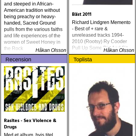
and steeped in African-
American tradition without
Bäst 2011
being preachy or heavy-
Richard Lindgren Memento
handed, Sacred Ground
- Best of + rare &
pulls from the various faiths
unreleased tracks 1994-
and life experiences of the
2010 (Rootsy) Ry Cooder
women of Sweet Honey in
Pull Up Some Dirt And Sit
the Rock
Håkan Olsson
Håkan Olsson
Down (Nonesuch) Tom
Recension
Toplista
Russell Mesabi (Proper)
Deadman Take Up Your
Mat and Walk (Rootsy)
Eilen Jewel Queen of the
Minor Key (Signature
Sound) Matraca Berg The
Dreaming Fields (Dualtone)
Amos Lee Mission Bell
(Blue Note) Lucinda
Williams Blessed (Lost
Rasites - Sex Violence &
Highway) Various The
Drugs
Fame Studios Story 1961-
Med et album, hvis titel