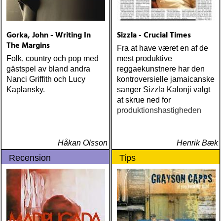
Gorka, John - Writing In
Sizzla - Crucial Times
The Margins
Fra at have været en af de
Folk, country och pop med
mest produktive
gästspel av bland andra
reggaekunstnere har den
Nanci Griffith och Lucy
kontroversielle jamaicanske
Kaplansky.
sanger Sizzla Kalonji valgt
at skrue ned for
produktionshastigheden
Håkan Olsson
Henrik Bæk
Recension
Tips