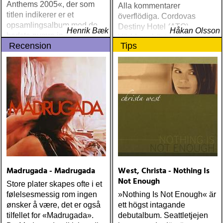
Anthems 2005«, der som
Alla kommentarer
Concrete Floors
titlen indikerer er et
överflödiga. Cordovas
(Continental Song City)
opsamlingsalbum med de
Destiny Hotel (ATO)
Levon Helm Live At The
Henrik Bæk
Håkan Olsson
bedste numre indenfor den
Världens bästa liveband
Ryman (Vanguard) Kjell
Recension
Tips
populære reggaestil kaldet
visar nu klassen även på
Gustavsson and the
one-drop
skiva
Rhythm 'n' Blues Orchestra
The Boogie Boys (KG
Music Production) Nick
Lowe The Old Magic
(Proper) Tom Waits Bad As
Me (Anti) Chip Taylor w
Paal Flaata & Ida Jenshus
On This Darkest Day
Madrugada - Madrugada
West, Christa - Nothing Is
Not Enough
Store plater skapes ofte i et
følelsesmessig rom ingen
»Nothing Is Not Enough« är
ønsker å være, det er også
ett högst intagande
tilfellet for «Madrugada».
debutalbum. Seattletjejen