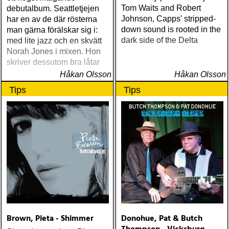
Tom Waits and Robert
debutalbum. Seattletjejen
Johnson, Capps' stripped-
har en av de där rösterna
down sound is rooted in the
man gärna förälskar sig i:
dark side of the Delta
med lite jazz och en skvätt
Norah Jones i mixen. Hon
skriver dessutom bra låtar
Håkan Olsson
Håkan Olsson
Tips
Tips
Brown, Pieta - Shimmer
Donohue, Pat & Butch