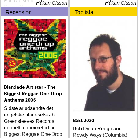
Pull Up Some Dirt And Sit
Håkan Olsson
Håkan Olsson
Down (Nonesuch) Tom
Recension
Toplista
Russell Mesabi (Proper)
Deadman Take Up Your
Mat and Walk (Rootsy)
Eilen Jewel Queen of the
Minor Key (Signature
Sound) Matraca Berg The
Dreaming Fields (Dualtone)
Amos Lee Mission Bell
(Blue Note) Lucinda
Williams Blessed (Lost
Highway) Various The
Fame Studios Story 1961-
Blandade Artister - The
1973 (Kent) Steve Earle I’ll
Biggest Reggae One-Drop
Never Get Out Of This
Anthems 2006
World Alive (New West) OK
Sidste år udsendte det
Star Orchestra The Beat
engelske pladeselskab
and the Melody (Rootsy)
Bäst 2020
Greensleeves Records
Chip Taylor Rock and Roll
dobbelt albummet »The
Bob Dylan Rough and
Joe (Trainwreck) Israel
Biggest Reggae One-Drop
Rowdy Ways (Columbia)
Nash Gripka Barn Doors &