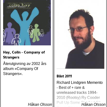
Hay, Colin - Company of
Strangers
Återutgivning av 2002 års
album »Company Of
Strangers«.
Bäst 2011
Richard Lindgren Memento
- Best of + rare &
unreleased tracks 1994-
2010 (Rootsy) Ry Cooder
Pull Up Some Dirt And Sit
Håkan Olsson
Håkan Olsson