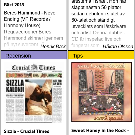
artisterna i Israel. Hon har
Bäst 2018
släppt nästan 50 plattor
Beres Hammond - Never
sedan debuten i slutet av
Ending (VP Records /
60-talet och ständigt
Harmony House)
utvecklats som låtskrivare
Reggaecrooner Beres
och artist. Denna dubbel-
Hammond skinner igennem
CD är inspelad live och
på nyt suverænt album, der
fungerar som en utmärkt
Henrik Bæk
Håkan Olsson
måske er hans bedste
introduktion till denna
Recension
Tips
gennem tiderne
världsartist.
Sweet Honey in the Rock -
Sizzla - Crucial Times