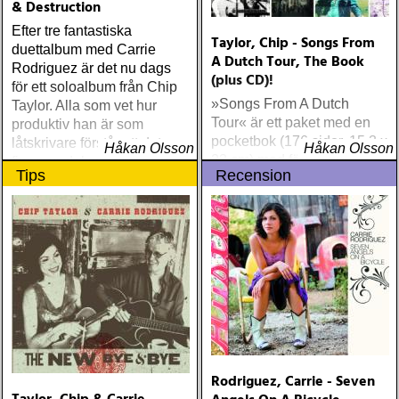
& Destruction
Efter tre fantastiska
Taylor, Chip - Songs From
duettalbum med Carrie
A Dutch Tour, The Book
Rodriguez är det nu dags
(plus CD)!
för ett soloalbum från Chip
»Songs From A Dutch
Taylor. Alla som vet hur
Tour« är ett paket med en
produktiv han är som
pocketbok (176 sidor, 15,3 x
låtskrivare förstår att det
Håkan Olsson
Håkan Olsson
23 cm) med färgbilder,
finns en del material som
Tips
Recension
texter, anteckningar och
inte lämpat sig för
intryck från turnélivet i
duoformatet. Faktiskt så
allmänhet och en turné i
mycket att det blev en
Holland i synnerhet
dubbel CD
Rodriguez, Carrie - Seven