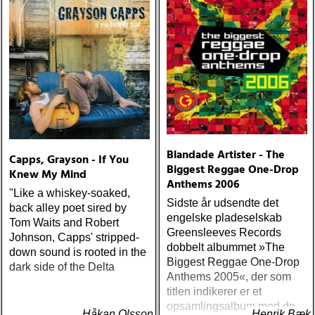
från en ung mans liv
Blandade Artister - The
Capps, Grayson - If You
Biggest Reggae One-Drop
Knew My Mind
Anthems 2006
"Like a whiskey-soaked,
Sidste år udsendte det
back alley poet sired by
engelske pladeselskab
Tom Waits and Robert
Greensleeves Records
Johnson, Capps' stripped-
dobbelt albummet »The
down sound is rooted in the
Biggest Reggae One-Drop
dark side of the Delta
Anthems 2005«, der som
titlen indikerer er et
opsamlingsalbum med de
Håkan Olsson
Henrik Bæk