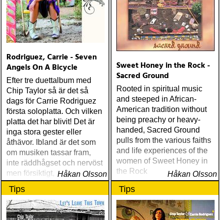
Rodriguez, Carrie - Seven
Sweet Honey in the Rock -
Angels On A Bicycle
Sacred Ground
Efter tre duettalbum med
Rooted in spiritual music
Chip Taylor så är det så
and steeped in African-
dags för Carrie Rodriguez
American tradition without
första soloplatta. Och vilken
being preachy or heavy-
platta det har blivit! Det är
handed, Sacred Ground
inga stora gester eller
pulls from the various faiths
åthävor. Ibland är det som
and life experiences of the
om musiken tassar fram,
women of Sweet Honey in
inte räddhågset och nervöst
the Rock
men försiktigt, finkänsligt
Håkan Olsson
Håkan Olsson
Tips
Tips