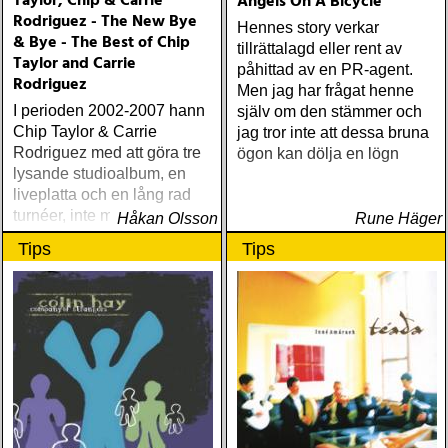
Taylor, Chip & Carrie
Angels On A Bicycle
Rodriguez - The New Bye
Hennes story verkar
& Bye - The Best of Chip
tillrättalagd eller rent av
Taylor and Carrie
påhittad av en PR-agent.
Rodriguez
Men jag har frågat henne
I perioden 2002-2007 hann
själv om den stämmer och
Chip Taylor & Carrie
jag tror inte att dessa bruna
Rodriguez med att göra tre
ögon kan dölja en lögn
lysande studioalbum, en
liveplatta och en lång rad
turnéer, inte minst här i
Håkan Olsson
Rune Häger
Skandinavien. Nu har de
Tips
Tips
samlat sina bästa sånger
på en CD och dessutom
spelat in fyra helt nya låtar,
speciellt för »The New Bye
& Bye«.