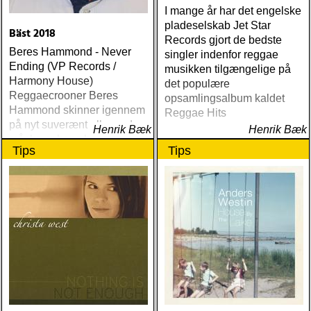
I mange år har det engelske
pladeselskab Jet Star
Bäst 2018
Records gjort de bedste
Beres Hammond - Never
singler indenfor reggae
Ending (VP Records /
musikken tilgængelige på
Harmony House)
det populære
Reggaecrooner Beres
opsamlingsalbum kaldet
Hammond skinner igennem
Reggae Hits
på nyt suverænt album, der
Henrik Bæk
Henrik Bæk
måske er hans bedste
Tips
Tips
gennem tiderne