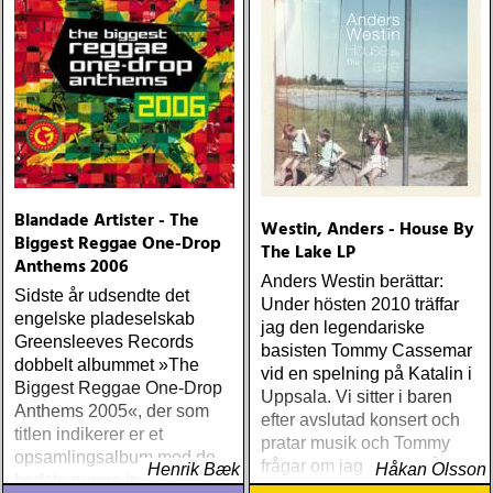
Blandade Artister - The
Westin, Anders - House By
Biggest Reggae One-Drop
The Lake LP
Anthems 2006
Anders Westin berättar:
Sidste år udsendte det
Under hösten 2010 träffar
engelske pladeselskab
jag den legendariske
Greensleeves Records
basisten Tommy Cassemar
dobbelt albummet »The
vid en spelning på Katalin i
Biggest Reggae One-Drop
Uppsala. Vi sitter i baren
Anthems 2005«, der som
efter avslutad konsert och
titlen indikerer er et
pratar musik och Tommy
opsamlingsalbum med de
frågar om jag spelar något
Henrik Bæk
Håkan Olsson
bedste numre indenfor den
instrument