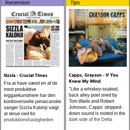
Recension
Tips
populære reggaestil kaldet
one-drop
Capps, Grayson - If You
Sizzla - Crucial Times
Knew My Mind
Fra at have været en af de
"Like a whiskey-soaked,
mest produktive
back alley poet sired by
reggaekunstnere har den
Tom Waits and Robert
kontroversielle jamaicanske
Johnson, Capps' stripped-
sanger Sizzla Kalonji valgt
down sound is rooted in the
at skrue ned for
dark side of the Delta
produktionshastigheden