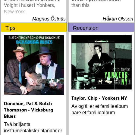
Voight i huset i Yonkers,
than this
New York
Magnus Östnäs
Håkan Olsson
Tips
Recension
Taylor, Chip - Yonkers NY
Donohue, Pat & Butch
Av og til er et familiealbum
Thompson - Vicksburg
bare et familiealbum
Blues
Två briljanta
instrumentalister blandar or