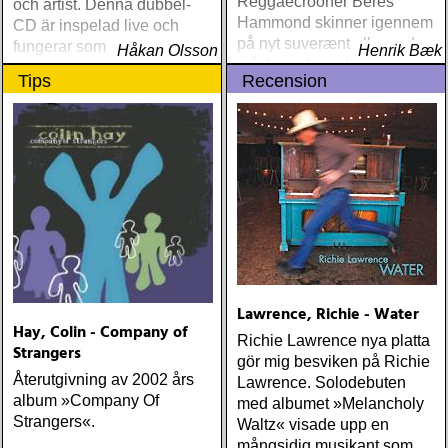
Reggaecrooner Beres
och artist. Denna dubbel-
Hammond skinner igennem
CD är inspelad live och
på nyt suverænt album, der
fungerar som en utmärkt
Håkan Olsson
Henrik Bæk
måske er hans bedste
introduktion till denna
Tips
Recension
gennem tiderne
världsartist.
Lawrence, Richie - Water
Hay, Colin - Company of
Richie Lawrence nya platta
Strangers
gör mig besviken på Richie
Återutgivning av 2002 års
Lawrence. Solodebuten
album »Company Of
med albumet »Melancholy
Strangers«.
Waltz« visade upp en
mångsidig musikant som