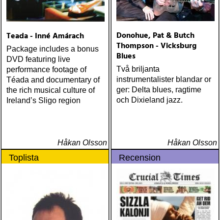
Donohue, Pat & Butch
Teada - Inné Amárach
Thompson - Vicksburg
Package includes a bonus
Blues
DVD featuring live
Två briljanta
performance footage of
instrumentalister blandar or
Téada and documentary of
ger: Delta blues, ragtime
the rich musical culture of
och Dixieland jazz.
Ireland’s Sligo region
Håkan Olsson
Håkan Olsson
Toplista
Recension