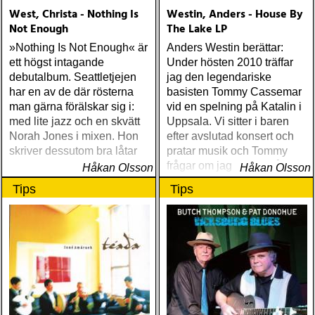
West, Christa - Nothing Is
Westin, Anders - House By
Not Enough
The Lake LP
»Nothing Is Not Enough« är
Anders Westin berättar:
ett högst intagande
Under hösten 2010 träffar
debutalbum. Seattletjejen
jag den legendariske
har en av de där rösterna
basisten Tommy Cassemar
man gärna förälskar sig i:
vid en spelning på Katalin i
med lite jazz och en skvätt
Uppsala. Vi sitter i baren
Norah Jones i mixen. Hon
efter avslutad konsert och
skriver dessutom bra låtar
pratar musik och Tommy
frågar om jag spelar något
Håkan Olsson
Håkan Olsson
instrument
Tips
Tips