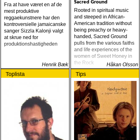
Sacred Ground
Fra at have været en af de
Rooted in spiritual music
mest produktive
and steeped in African-
reggaekunstnere har den
American tradition without
kontroversielle jamaicanske
being preachy or heavy-
sanger Sizzla Kalonji valgt
handed, Sacred Ground
at skrue ned for
pulls from the various faiths
produktionshastigheden
and life experiences of the
women of Sweet Honey in
the Rock
Henrik Bæk
Håkan Olsson
Toplista
Tips