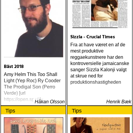
Sizzla - Crucial Times
Fra at have været en af de
mest produktive
reggaekunstnere har den
kontroversielle jamaicanske
Bäst 2018
sanger Sizzla Kalonji valgt
Amy Helm This Too Shall
at skrue ned for
Light (Yep Roc) Ry Cooder
produktionshastigheden
The Prodigal Son (Perro
Verde) [url
https://open.spotify
Håkan Olsson
Henrik Bæk
Tips
Tips