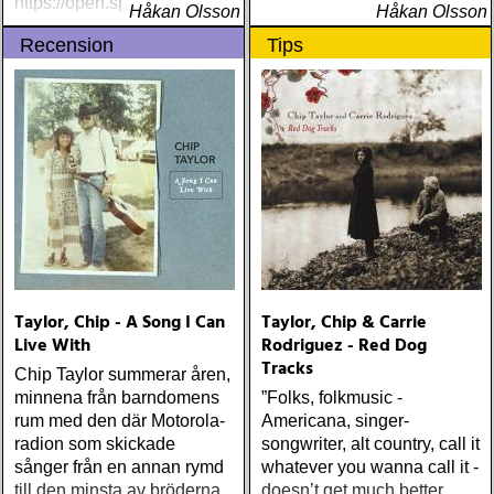
https://open.spotify
Håkan Olsson
Håkan Olsson
Recension
Tips
Taylor, Chip - A Song I Can
Taylor, Chip & Carrie
Live With
Rodriguez - Red Dog
Tracks
Chip Taylor summerar åren,
minnena från barndomens
”Folks, folkmusic -
rum med den där Motorola-
Americana, singer-
radion som skickade
songwriter, alt country, call it
sånger från en annan rymd
whatever you wanna call it -
till den minsta av bröderna
doesn’t get much better