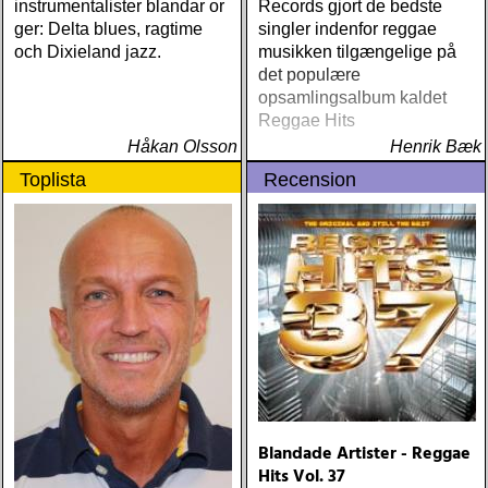
instrumentalister blandar or
Records gjort de bedste
ger: Delta blues, ragtime
singler indenfor reggae
och Dixieland jazz.
musikken tilgængelige på
det populære
opsamlingsalbum kaldet
Reggae Hits
Håkan Olsson
Henrik Bæk
Toplista
Recension
Blandade Artister - Reggae
Hits Vol. 37