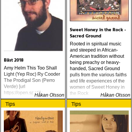
Sweet Honey in the Rock -
Sacred Ground
Rooted in spiritual music
and steeped in African-
American tradition without
Bäst 2018
being preachy or heavy-
Amy Helm This Too Shall
handed, Sacred Ground
Light (Yep Roc) Ry Cooder
pulls from the various faiths
The Prodigal Son (Perro
and life experiences of the
Verde) [url
women of Sweet Honey in
https://open.spotify
the Rock
Håkan Olsson
Håkan Olsson
Tips
Tips