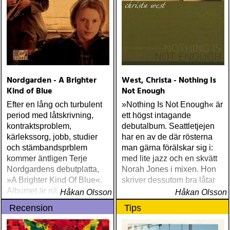
Nordgarden - A Brighter
West, Christa - Nothing Is
Kind of Blue
Not Enough
Efter en lång och turbulent
»Nothing Is Not Enough« är
period med låtskrivning,
ett högst intagande
kontraktsproblem,
debutalbum. Seattletjejen
kärlekssorg, jobb, studier
har en av de där rösterna
och stämbandsprblem
man gärna förälskar sig i:
kommer äntligen Terje
med lite jazz och en skvätt
Nordgardens debutplatta,
Norah Jones i mixen. Hon
»A Brighter Kind Of Blue«.
skriver dessutom bra låtar
Albumet är nära, enkelt och
Håkan Olsson
Håkan Olsson
ärligt och handlar om
Recension
Tips
upplevelser och historier
från en ung mans liv