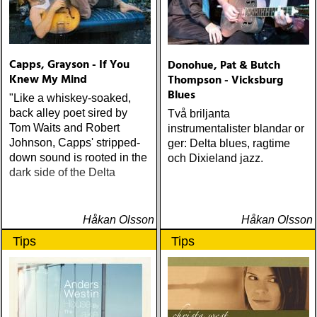
Capps, Grayson - If You
Donohue, Pat & Butch
Knew My Mind
Thompson - Vicksburg
Blues
"Like a whiskey-soaked,
back alley poet sired by
Två briljanta
Tom Waits and Robert
instrumentalister blandar or
Johnson, Capps' stripped-
ger: Delta blues, ragtime
down sound is rooted in the
och Dixieland jazz.
dark side of the Delta
Håkan Olsson
Håkan Olsson
Tips
Tips