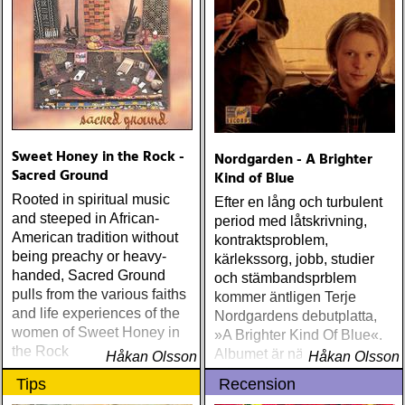
Sweet Honey in the Rock -
Nordgarden - A Brighter
Sacred Ground
Kind of Blue
Rooted in spiritual music
Efter en lång och turbulent
and steeped in African-
period med låtskrivning,
American tradition without
kontraktsproblem,
being preachy or heavy-
kärlekssorg, jobb, studier
handed, Sacred Ground
och stämbandsprblem
pulls from the various faiths
kommer äntligen Terje
and life experiences of the
Nordgardens debutplatta,
women of Sweet Honey in
»A Brighter Kind Of Blue«.
the Rock
Albumet är nära, enkelt och
Håkan Olsson
Håkan Olsson
ärligt och handlar om
Tips
Recension
upplevelser och historier