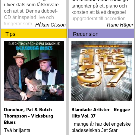
utvecklats som låtskrivare
tangenter på ett piano och
och artist. Denna dubbel-
konsten att få ett dragspel
CD är inspelad live och
uppgraderat till accordion
fungerar som en utmärkt
Håkan Olsson
Rune Häger
introduktion till denna
Tips
Recension
världsartist.
Donohue, Pat & Butch
Blandade Artister - Reggae
Thompson - Vicksburg
Hits Vol. 37
Blues
I mange år har det engelske
Två briljanta
pladeselskab Jet Star