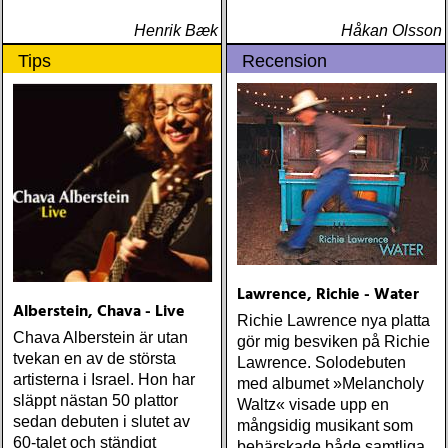
Henrik Bæk
Håkan Olsson
Tips
Recension
Lawrence, Richie - Water
Alberstein, Chava - Live
Richie Lawrence nya platta
Chava Alberstein är utan
gör mig besviken på Richie
tvekan en av de största
Lawrence. Solodebuten
artisterna i Israel. Hon har
med albumet »Melancholy
släppt nästan 50 plattor
Waltz« visade upp en
sedan debuten i slutet av
mångsidig musikant som
60-talet och ständigt
behärskade både samtliga