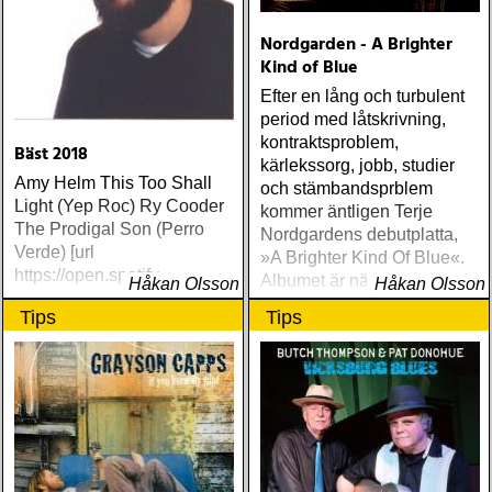
Nordgarden - A Brighter
Kind of Blue
Efter en lång och turbulent
period med låtskrivning,
kontraktsproblem,
Bäst 2018
kärlekssorg, jobb, studier
Amy Helm This Too Shall
och stämbandsprblem
Light (Yep Roc) Ry Cooder
kommer äntligen Terje
The Prodigal Son (Perro
Nordgardens debutplatta,
Verde) [url
»A Brighter Kind Of Blue«.
https://open.spotify
Albumet är nära, enkelt och
Håkan Olsson
Håkan Olsson
ärligt och handlar om
Tips
Tips
upplevelser och historier
från en ung mans liv