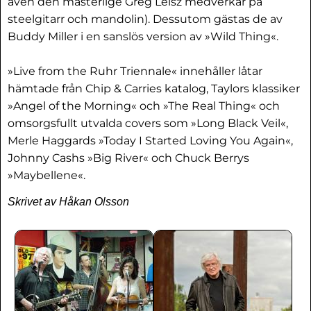
även den mästerlige Greg Leisz medverkar på
steelgitarr och mandolin). Dessutom gästas de av
Buddy Miller i en sanslös version av »Wild Thing«.
»Live from the Ruhr Triennale« innehåller låtar
hämtade från Chip & Carries katalog, Taylors klassiker
»Angel of the Morning« och »The Real Thing« och
omsorgsfullt utvalda covers som »Long Black Veil«,
Merle Haggards »Today I Started Loving You Again«,
Johnny Cashs »Big River« och Chuck Berrys
»Maybellene«.
Skrivet av Håkan Olsson