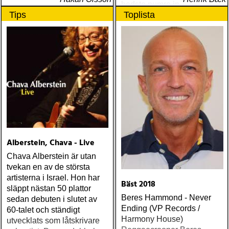
bedste numre indenfor den
Tips
Toplista
populære reggaestil kaldet
one-drop
Alberstein, Chava - Live
Chava Alberstein är utan
tvekan en av de största
artisterna i Israel. Hon har
Bäst 2018
släppt nästan 50 plattor
Beres Hammond - Never
sedan debuten i slutet av
Ending (VP Records /
60-talet och ständigt
Harmony House)
utvecklats som låtskrivare