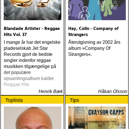
Blandade Artister - Reggae
Hay, Colin - Company of
Hits Vol. 37
Strangers
I mange år har det engelske
Återutgivning av 2002 års
pladeselskab Jet Star
album »Company Of
Records gjort de bedste
Strangers«.
singler indenfor reggae
musikken tilgængelige på
det populære
opsamlingsalbum kaldet
Reggae Hits
Henrik Bæk
Håkan Olsson
Toplista
Tips