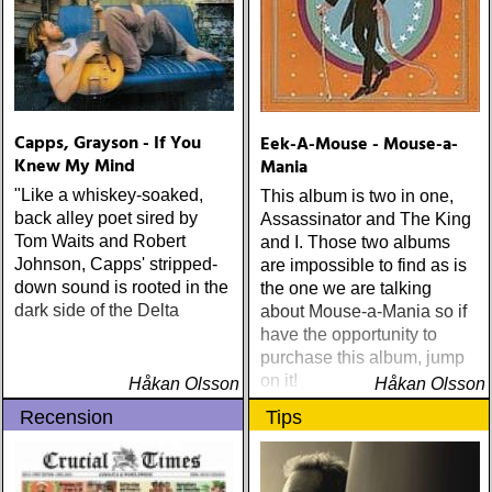
Capps, Grayson - If You
Eek-A-Mouse - Mouse-a-
Knew My Mind
Mania
"Like a whiskey-soaked,
This album is two in one,
back alley poet sired by
Assassinator and The King
Tom Waits and Robert
and I. Those two albums
Johnson, Capps' stripped-
are impossible to find as is
down sound is rooted in the
the one we are talking
dark side of the Delta
about Mouse-a-Mania so if
have the opportunity to
purchase this album, jump
on it!
Håkan Olsson
Håkan Olsson
Recension
Tips