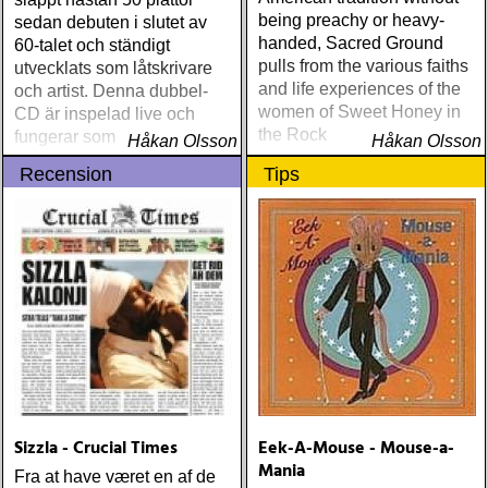
being preachy or heavy-
sedan debuten i slutet av
handed, Sacred Ground
60-talet och ständigt
pulls from the various faiths
utvecklats som låtskrivare
and life experiences of the
och artist. Denna dubbel-
women of Sweet Honey in
CD är inspelad live och
the Rock
fungerar som en utmärkt
Håkan Olsson
Håkan Olsson
introduktion till denna
Recension
Tips
världsartist.
Sizzla - Crucial Times
Eek-A-Mouse - Mouse-a-
Mania
Fra at have været en af de