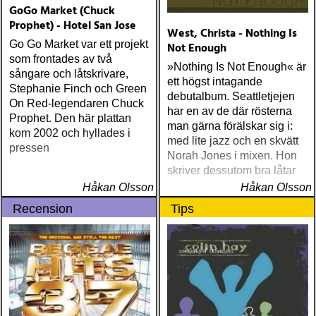
GoGo Market (Chuck
Prophet) - Hotel San Jose
West, Christa - Nothing Is
Go Go Market var ett projekt
Not Enough
som frontades av två
»Nothing Is Not Enough« är
sångare och låtskrivare,
ett högst intagande
Stephanie Finch och Green
debutalbum. Seattletjejen
On Red-legendaren Chuck
har en av de där rösterna
Prophet. Den här plattan
man gärna förälskar sig i:
kom 2002 och hyllades i
med lite jazz och en skvätt
pressen
Norah Jones i mixen. Hon
skriver dessutom bra låtar
Håkan Olsson
Håkan Olsson
Recension
Tips