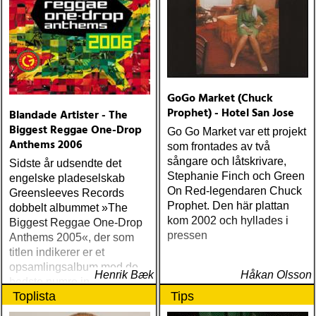
GoGo Market (Chuck
Prophet) - Hotel San Jose
Blandade Artister - The
Biggest Reggae One-Drop
Go Go Market var ett projekt
Anthems 2006
som frontades av två
sångare och låtskrivare,
Sidste år udsendte det
Stephanie Finch och Green
engelske pladeselskab
On Red-legendaren Chuck
Greensleeves Records
Prophet. Den här plattan
dobbelt albummet »The
kom 2002 och hyllades i
Biggest Reggae One-Drop
pressen
Anthems 2005«, der som
titlen indikerer er et
opsamlingsalbum med de
Henrik Bæk
Håkan Olsson
bedste numre indenfor den
Toplista
Tips
populære reggaestil kaldet
one-drop