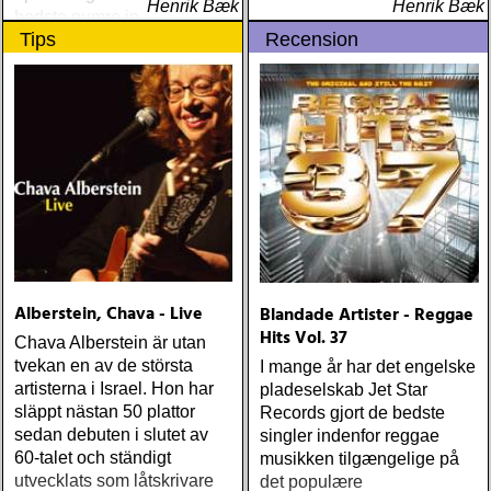
Henrik Bæk
Henrik Bæk
bedste numre indenfor den
Tips
Recension
populære reggaestil kaldet
one-drop
Alberstein, Chava - Live
Blandade Artister - Reggae
Hits Vol. 37
Chava Alberstein är utan
tvekan en av de största
I mange år har det engelske
artisterna i Israel. Hon har
pladeselskab Jet Star
släppt nästan 50 plattor
Records gjort de bedste
sedan debuten i slutet av
singler indenfor reggae
60-talet och ständigt
musikken tilgængelige på
utvecklats som låtskrivare
det populære