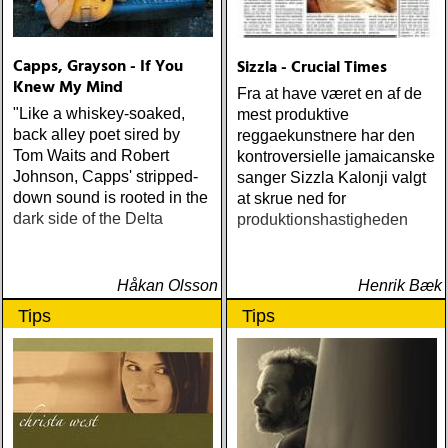
Capps, Grayson - If You
Sizzla - Crucial Times
Knew My Mind
Fra at have været en af de
"Like a whiskey-soaked,
mest produktive
back alley poet sired by
reggaekunstnere har den
Tom Waits and Robert
kontroversielle jamaicanske
Johnson, Capps' stripped-
sanger Sizzla Kalonji valgt
down sound is rooted in the
at skrue ned for
dark side of the Delta
produktionshastigheden
Håkan Olsson
Henrik Bæk
Tips
Tips