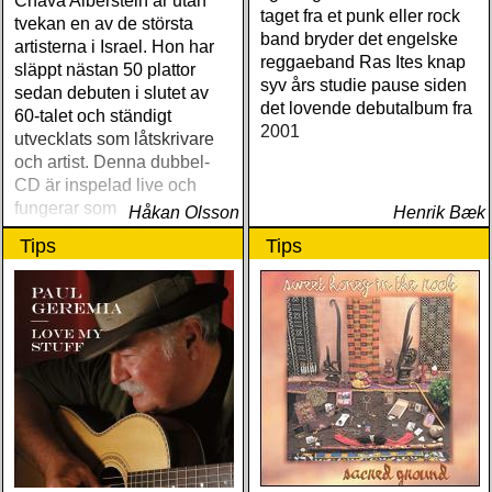
Chava Alberstein är utan
taget fra et punk eller rock
tvekan en av de största
band bryder det engelske
artisterna i Israel. Hon har
reggaeband Ras Ites knap
släppt nästan 50 plattor
syv års studie pause siden
sedan debuten i slutet av
det lovende debutalbum fra
60-talet och ständigt
2001
utvecklats som låtskrivare
och artist. Denna dubbel-
CD är inspelad live och
fungerar som en utmärkt
Håkan Olsson
Henrik Bæk
introduktion till denna
Tips
Tips
världsartist.