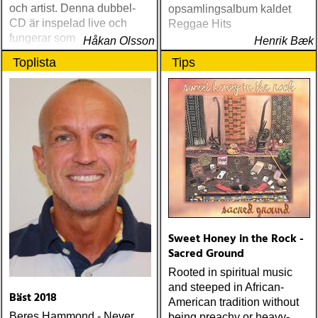
och artist. Denna dubbel-
opsamlingsalbum kaldet
CD är inspelad live och
Reggae Hits
fungerar som en utmärkt
Håkan Olsson
Henrik Bæk
introduktion till denna
Toplista
Tips
världsartist.
Sweet Honey in the Rock -
Sacred Ground
Rooted in spiritual music
and steeped in African-
Bäst 2018
American tradition without
Beres Hammond - Never
being preachy or heavy-