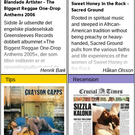
Blandade Artister - The
Sweet Honey in the Rock -
Biggest Reggae One-Drop
Sacred Ground
Anthems 2006
Rooted in spiritual music
Sidste år udsendte det
and steeped in African-
engelske pladeselskab
American tradition without
Greensleeves Records
being preachy or heavy-
dobbelt albummet »The
handed, Sacred Ground
Biggest Reggae One-Drop
pulls from the various faiths
Anthems 2005«, der som
and life experiences of the
titlen indikerer er et
women of Sweet Honey in
opsamlingsalbum med de
the Rock
Henrik Bæk
Håkan Olsson
bedste numre indenfor den
Tips
Recension
populære reggaestil kaldet
one-drop