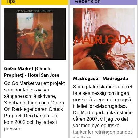
Tips
Recension
GoGo Market (Chuck
Prophet) - Hotel San Jose
Madrugada - Madrugada
Go Go Market var ett projekt
Store plater skapes ofte i et
som frontades av två
følelsesmessig rom ingen
sångare och låtskrivare,
ønsker å være, det er også
Stephanie Finch och Green
tilfellet for «Madrugada».
On Red-legendaren Chuck
Da Madrugada gikk i studio
Prophet. Den här plattan
våren 2007, vil jeg tro det
kom 2002 och hyllades i
var med nye og friske
pressen
tanker for retningen bandet