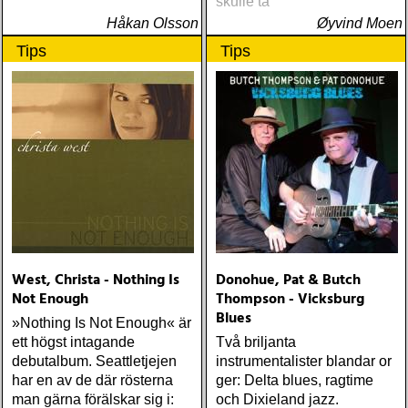
skulle ta
Håkan Olsson
Øyvind Moen
Tips
Tips
West, Christa - Nothing Is
Donohue, Pat & Butch
Not Enough
Thompson - Vicksburg
Blues
»Nothing Is Not Enough« är
ett högst intagande
Två briljanta
debutalbum. Seattletjejen
instrumentalister blandar or
har en av de där rösterna
ger: Delta blues, ragtime
man gärna förälskar sig i:
och Dixieland jazz.