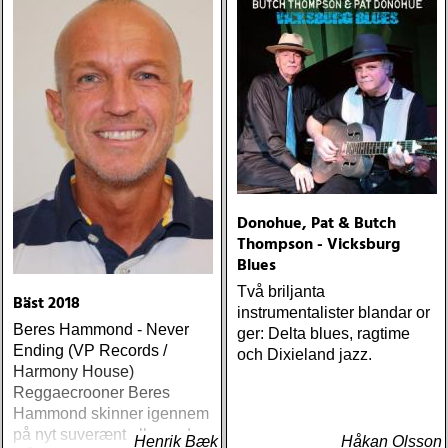
Donohue, Pat & Butch
Thompson - Vicksburg
Blues
Två briljanta
Bäst 2018
instrumentalister blandar or
Beres Hammond - Never
ger: Delta blues, ragtime
Ending (VP Records /
och Dixieland jazz.
Harmony House)
Reggaecrooner Beres
Hammond skinner igennem
på nyt suverænt album, der
Henrik Bæk
Håkan Olsson