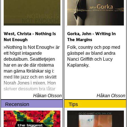
West, Christa - Nothing Is
Gorka, John - Writing In
Not Enough
The Margins
»Nothing Is Not Enough« är
Folk, country och pop med
ett högst intagande
gästspel av bland andra
debutalbum. Seattletjejen
Nanci Griffith och Lucy
har en av de där rösterna
Kaplansky.
man gärna förälskar sig i:
med lite jazz och en skvätt
Norah Jones i mixen. Hon
skriver dessutom bra låtar
Håkan Olsson
Håkan Olsson
Recension
Tips