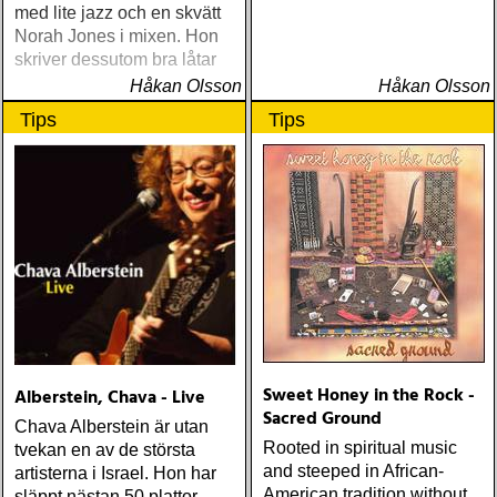
med lite jazz och en skvätt
Norah Jones i mixen. Hon
skriver dessutom bra låtar
Håkan Olsson
Håkan Olsson
Tips
Tips
Sweet Honey in the Rock -
Alberstein, Chava - Live
Sacred Ground
Chava Alberstein är utan
Rooted in spiritual music
tvekan en av de största
and steeped in African-
artisterna i Israel. Hon har
American tradition without
släppt nästan 50 plattor