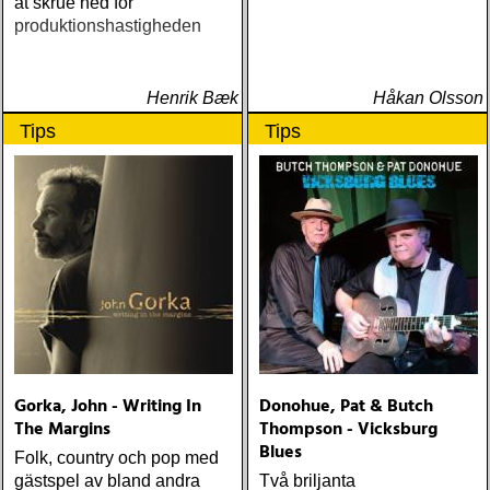
at skrue ned for
produktionshastigheden
Henrik Bæk
Håkan Olsson
Tips
Tips
Gorka, John - Writing In
Donohue, Pat & Butch
The Margins
Thompson - Vicksburg
Blues
Folk, country och pop med
gästspel av bland andra
Två briljanta