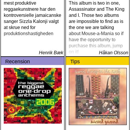
mest produktive
This album is two in one,
reggaekunstnere har den
Assassinator and The King
kontroversielle jamaicanske
and I. Those two albums
sanger Sizzla Kalonji valgt
are impossible to find as is
at skrue ned for
the one we are talking
produktionshastigheden
about Mouse-a-Mania so if
have the opportunity to
purchase this album, jump
on it!
Henrik Bæk
Håkan Olsson
Recension
Tips