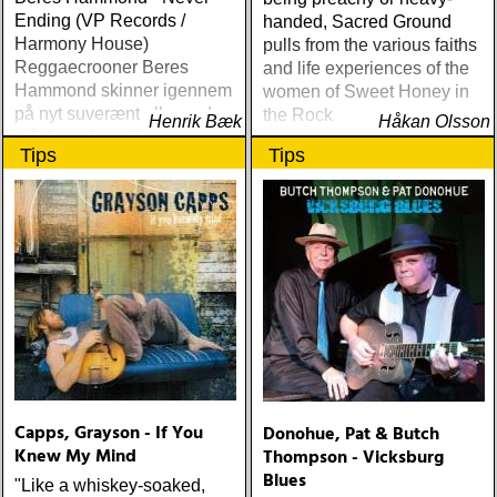
Ending (VP Records /
handed, Sacred Ground
Harmony House)
pulls from the various faiths
Reggaecrooner Beres
and life experiences of the
Hammond skinner igennem
women of Sweet Honey in
på nyt suverænt album, der
the Rock
Henrik Bæk
Håkan Olsson
måske er hans bedste
Tips
Tips
gennem tiderne
Capps, Grayson - If You
Donohue, Pat & Butch
Knew My Mind
Thompson - Vicksburg
Blues
"Like a whiskey-soaked,