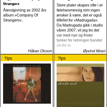
Strangers
Store plater skapes ofte i et
Återutgivning av 2002 års
følelsesmessig rom ingen
album »Company Of
ønsker å være, det er også
Strangers«.
tilfellet for «Madrugada».
Da Madrugada gikk i studio
våren 2007, vil jeg tro det
var med nye og friske
tanker for retningen bandet
skulle ta
Håkan Olsson
Øyvind Moen
Tips
Tips