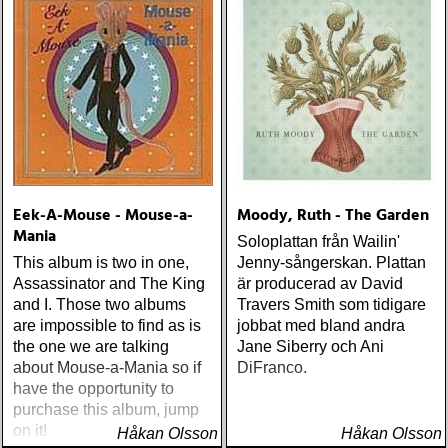
Eek-A-Mouse - Mouse-a-
Moody, Ruth - The Garden
Mania
Soloplattan från Wailin'
This album is two in one,
Jenny-sångerskan. Plattan
Assassinator and The King
är producerad av David
and I. Those two albums
Travers Smith som tidigare
are impossible to find as is
jobbat med bland andra
the one we are talking
Jane Siberry och Ani
about Mouse-a-Mania so if
DiFranco.
have the opportunity to
purchase this album, jump
on it!
Håkan Olsson
Håkan Olsson