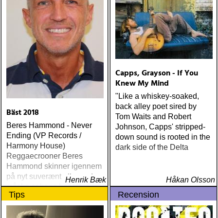
Capps, Grayson - If You
Knew My Mind
"Like a whiskey-soaked,
back alley poet sired by
Bäst 2018
Tom Waits and Robert
Beres Hammond - Never
Johnson, Capps' stripped-
Ending (VP Records /
down sound is rooted in the
Harmony House)
dark side of the Delta
Reggaecrooner Beres
Hammond skinner igennem
på nyt suverænt album, der
Henrik Bæk
Håkan Olsson
måske er hans bedste
Tips
Recension
gennem tiderne