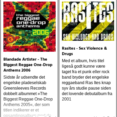
Rasites - Sex Violence &
Drugs
Blandade Artister - The
Med et album, hvis titel
Biggest Reggae One-Drop
ligeså godt kunne være
Anthems 2006
taget fra et punk eller rock
Sidste år udsendte det
band bryder det engelske
engelske pladeselskab
reggaeband Ras Ites knap
Greensleeves Records
syv års studie pause siden
dobbelt albummet »The
det lovende debutalbum fra
Biggest Reggae One-Drop
2001
Anthems 2005«, der som
titlen indikerer er et
opsamlingsalbum med de