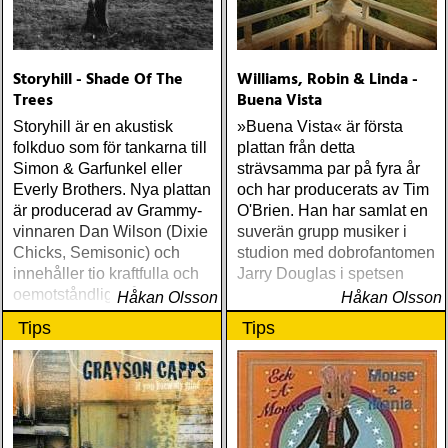
Storyhill - Shade Of The
Williams, Robin & Linda -
Trees
Buena Vista
Storyhill är en akustisk
»Buena Vista« är första
folkduo som för tankarna till
plattan från detta
Simon & Garfunkel eller
strävsamma par på fyra år
Everly Brothers. Nya plattan
och har producerats av Tim
är producerad av Grammy-
O'Brien. Han har samlat en
vinnaren Dan Wilson (Dixie
suverän grupp musiker i
Chicks, Semisonic) och
studion med dobrofantomen
innehåller tio kraftfulla och
Jarry Douglas i spetsen
oemotståndliga låtar.
Håkan Olsson
Håkan Olsson
Tips
Tips