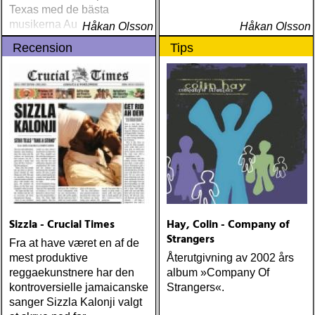
Texas med de bästa
musikerna Austins
Håkan Olsson
Håkan Olsson
musikscen kan uppbringa.
Recension
Tips
En platta och artist att
upptäcka!
Sizzla - Crucial Times
Hay, Colin - Company of
Strangers
Fra at have været en af de
mest produktive
Återutgivning av 2002 års
reggaekunstnere har den
album »Company Of
kontroversielle jamaicanske
Strangers«.
sanger Sizzla Kalonji valgt