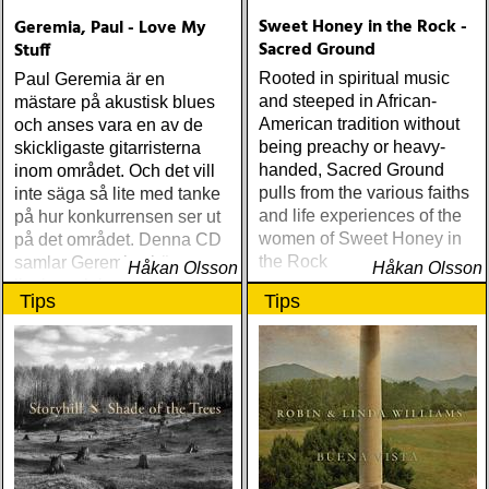
Sweet Honey in the Rock -
Geremia, Paul - Love My
Sacred Ground
Stuff
Rooted in spiritual music
Paul Geremia är en
and steeped in African-
mästare på akustisk blues
American tradition without
och anses vara en av de
being preachy or heavy-
skickligaste gitarristerna
handed, Sacred Ground
inom området. Och det vill
pulls from the various faiths
inte säga så lite med tanke
and life experiences of the
på hur konkurrensen ser ut
women of Sweet Honey in
på det området. Denna CD
the Rock
samlar Geremias bästa
Håkan Olsson
Håkan Olsson
liveinspelningar från tidigt
Tips
Tips
80-tal och framåt