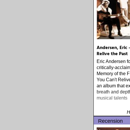
Andersen, Eric 
Relive the Past
Eric Andersen fo
critically-accla
Memory of the F
You Can't Relive
an album that e
breath and depth
musical talents
H
Recension