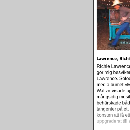
Lawrence, Richi
Richie Lawrence
gör mig besvike
Lawrence. Solo
med albumet »M
Waltz« visade u
mångsidig musi
behärskade båd
tangenter på ett
konsten att få et
uppgraderat till