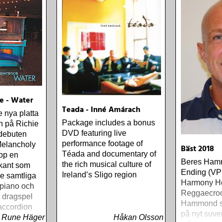
e - Water
Teada - Inné Amárach
 nya platta
Package includes a bonus
n på Richie
DVD featuring live
debuten
performance footage of
elancholy
Bäst 2018
Téada and documentary of
pp en
Beres Ham
the rich musical culture of
kant som
Ending (VP
Ireland’s Sligo region
e samtliga
Harmony H
 piano och
Reggaecroo
t dragspel
Hammond s
 accordion
på nyt suve
Rune Häger
Håkan Olsson