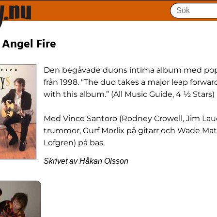
 Angel Fire
Den begåvade duons intima album med pop 
från 1998. "The duo takes a major leap forward 
with this album.” (All Music Guide, 4 ½ Stars)
Med Vince Santoro (Rodney Crowell, Jim Lau
trummor, Gurf Morlix på gitarr och Wade Mat
Lofgren) på bas.
Skrivet av Håkan Olsson