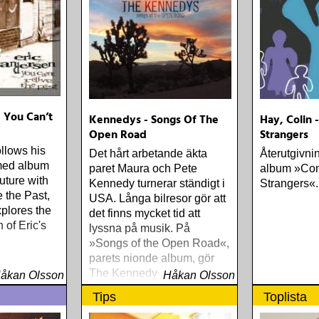
- You Can’t
Kennedys - Songs Of The
Hay, Colin
Open Road
Strangers
llows his
Det hårt arbetande äkta
Återutgivni
imed album
paret Maura och Pete
album »Co
uture with
Kennedy turnerar ständigt i
Strangers«.
 the Past,
USA. Långa bilresor gör att
xplores the
det finns mycket tid att
 of Eric's
lyssna på musik. På
»Songs of the Open Road«,
parets nionde album, gör
The Kennedys 14
åkan Olsson
Håkan Olsson
favoritlåtar i strålande
Tips
Toplista
versioner