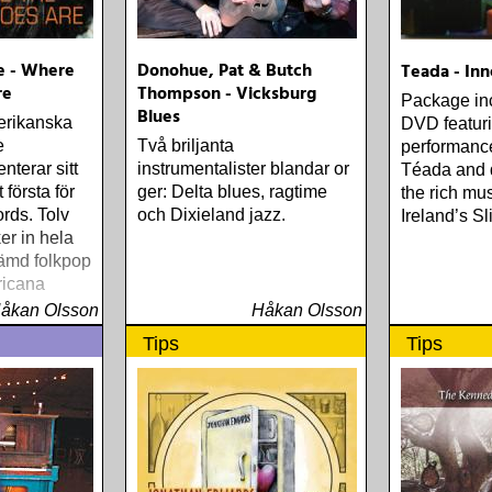
e - Where
Donohue, Pat & Butch
Teada - In
re
Thompson - Vicksburg
Package in
Blues
erikanska
DVD featuri
e
Två briljanta
performance
terar sitt
instrumentalister blandar or
Téada and 
 första för
ger: Delta blues, ragtime
the rich mus
rds. Tolv
och Dixieland jazz.
Ireland’s Sl
er in hela
tämd folkpop
ericana
åkan Olsson
Håkan Olsson
Tips
Tips