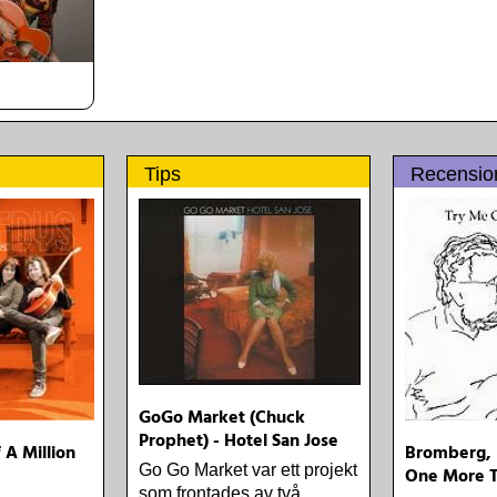
Tips
Recensio
GoGo Market (Chuck
Prophet) - Hotel San Jose
 A Million
Bromberg, 
Go Go Market var ett projekt
One More 
som frontades av två