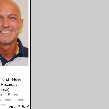
mond - Never
 Records /
ouse)
ner Beres
kinner igennem
rænt album, der
Henrik Bæk