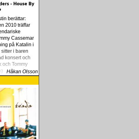
ders - House By
P
in berättar:
n 2010 träffar
endariske
Tommy Cassemar
ing på Katalin i
sitter i baren
tad konsert och
ik och Tommy
ag spelar något
Håkan Olsson