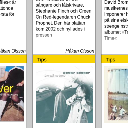
Miles« är
David Brom
sångare och låtskrivare,
ttonde
musikernes
Stephanie Finch och Green
rsta för
imponerer 
On Red-legendaren Chuck
på sine els
Prophet. Den här plattan
strengeins
kom 2002 och hyllades i
albumet »T
pressen
Time«
åkan Olsson
Håkan Olsson
Tips
Tips