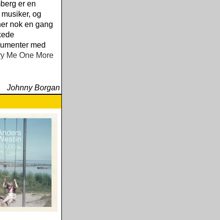
berg er en
 musiker, og
her nok en gang
kede
trumenter med
ry Me One More
Johnny Borgan