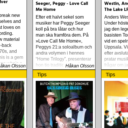
lver
Seeger, Peggy - Love Call
Westin, An
Me Home
The Lake L
 break new
Efter ett halvt sekel som
Anders West
selves and
musiker har Peggy Seeger
Under höste
rst loves on
koll på bra låtar och hur
jag den leg
ording.
man ska framföra dem. På
basisten 
w material
»Love Call Me Home«,
vid en speln
w-back
Peggys 21:a soloalbum och
Uppsala. Vi 
'70s, and
andra volymen i hennes
efter avslu
his is a gem
“Home Trilogy”, presenterar
pratar mus
yone who's a
hon tio traditionella sånger
frågar om j
åkan Olsson
Håkan Olsson
music
och två nya som hon själv
instrument
Tips
Tips
skrivit.