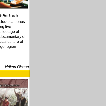
né Amárach
cludes a bonus
ng live
 footage of
documentary of
ical culture of
igo region
Håkan Olsson