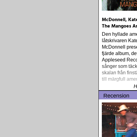
McDonnell, Kat
The Mangoes A
Den hyllade am
låtskrivaren Kat
McDonnell presen
fjärde album, det
Appleseed Reco
sånger som täck
skalan från fins
till märgfull am
H
Recension