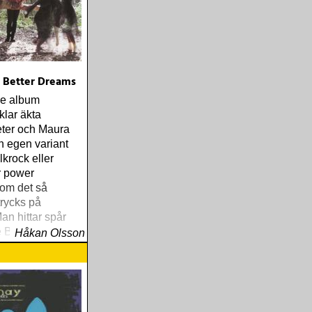
 Better Dreams
nde album
klar äkta
ter och Maura
 egen variant
lkrock eller
r power
om det så
trycks på
an hittar spår
he Byrds som Tom
Håkan Olsson
ittisk
a