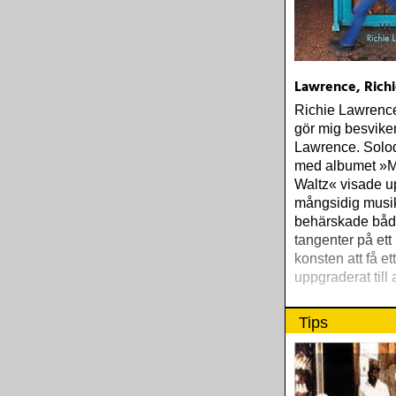
Lawrence, Richi
Richie Lawrence
gör mig besvike
Lawrence. Solo
med albumet »M
Waltz« visade u
mångsidig musi
behärskade båd
tangenter på ett
konsten att få et
uppgraderat till
Tips