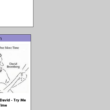
n
David - Try Me
Time