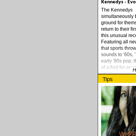
Kennedys - Evo
The Kennedys
simultaneously
ground for them
return to their fi
this unusual rec
Featuring all ne
that sports thro
sounds to '60s, 
early '80s pop, t
of a find for an
H
fan of true pop 
Tips