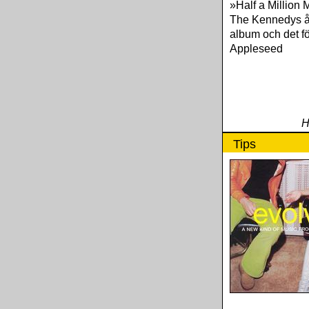
»Half a Million 
The Kennedys å
album och det fö
Appleseed
H
Tips