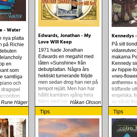
e - Water
Edwards, Jonathan - My
Kennedys -
 nya platta
Love Will Keep
På sitt tio
n på Richie
1971 hade Jonathan
vidareutvec
debuten
Edwards en megahit med
makarna Pe
elancholy
låten »Sunshine« från
Kennedy sin
pp en
debutplattan. Några års
av hippie-fo
kant som
hektiskt turnerande följde
»neo-flowe
e samtliga
men sedan drog han ner på
anthems« s
 piano och
tempot rejält. Men han har
träffande ut
t dragspel
hållit karriären igång hela
engelska. M
 accordion
tiden med samarbete med
av såväl t
Rune Häger
Håkan Olsson
bland andra Emmylou
Petty som br
Tips
Tips
Harris och bluegrassbandet
psychedeli
Seldome Scene