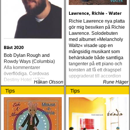
Lawrence, Richie - Water
Richie Lawrence nya platta
gör mig besviken på Richie
Lawrence. Solodebuten
med albumet »Melancholy
Waltz« visade upp en
Bäst 2020
mångsidig musikant som
Bob Dylan Rough and
behärskade både samtliga
Rowdy Ways (Columbia)
tangenter på ett piano och
Alla kommentarer
konsten att få ett dragspel
överflödiga. Cordovas
uppgraderat till accordion
Destiny Hotel (ATO)
Håkan Olsson
Rune Häger
Världens bästa liveband
Tips
Tips
visar nu klassen även på
skiva