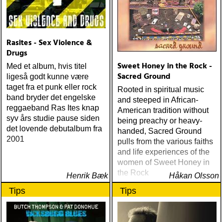
Rasites - Sex Violence &
Drugs
Sweet Honey in the Rock -
Med et album, hvis titel
Sacred Ground
ligeså godt kunne være
taget fra et punk eller rock
Rooted in spiritual music
band bryder det engelske
and steeped in African-
reggaeband Ras Ites knap
American tradition without
syv års studie pause siden
being preachy or heavy-
det lovende debutalbum fra
handed, Sacred Ground
2001
pulls from the various faiths
and life experiences of the
women of Sweet Honey in
the Rock
Henrik Bæk
Håkan Olsson
Tips
Tips