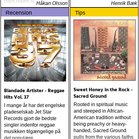
https://open.spotify
Håkan Olsson
Henrik Bæk
Recension
Tips
Sweet Honey in the Rock -
Blandade Artister - Reggae
Sacred Ground
Hits Vol. 37
Rooted in spiritual music
I mange år har det engelske
and steeped in African-
pladeselskab Jet Star
American tradition without
Records gjort de bedste
being preachy or heavy-
singler indenfor reggae
handed, Sacred Ground
musikken tilgængelige på
pulls from the various faiths
det populære