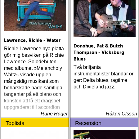
Lawrence, Richie - Water
Donohue, Pat & Butch
Richie Lawrence nya platta
Thompson - Vicksburg
gör mig besviken på Richie
Blues
Lawrence. Solodebuten
Två briljanta
med albumet »Melancholy
instrumentalister blandar or
Waltz« visade upp en
ger: Delta blues, ragtime
mångsidig musikant som
och Dixieland jazz.
behärskade både samtliga
tangenter på ett piano och
konsten att få ett dragspel
uppgraderat till accordion
Rune Häger
Håkan Olsson
Toplista
Recension