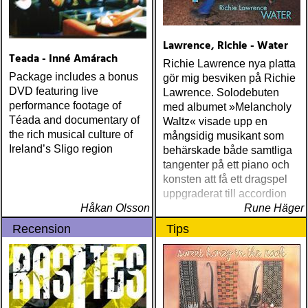
Lawrence, Richie - Water
Teada - Inné Amárach
Richie Lawrence nya platta
Package includes a bonus
gör mig besviken på Richie
DVD featuring live
Lawrence. Solodebuten
performance footage of
med albumet »Melancholy
Téada and documentary of
Waltz« visade upp en
the rich musical culture of
mångsidig musikant som
Ireland’s Sligo region
behärskade både samtliga
tangenter på ett piano och
konsten att få ett dragspel
uppgraderat till accordion
Håkan Olsson
Rune Häger
Recension
Tips