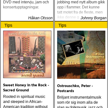
DVD med intervju, jam och
jobbing med nytt album gikk
konsertupptagningar.
opp i flammer. Det kunne
tatt motet fra de fleste, men
ikke denne gutten
Håkan Olsson
Johnny Borgan
Tips
Tips
Sweet Honey in the Rock -
Ostrouschko, Peter -
Sacred Ground
Postcards
Rooted in spiritual music
Briljant instrumentalmusik
and steeped in African-
som rör sig inom alla de
American tradition without
slag av folkmusik, jazz och