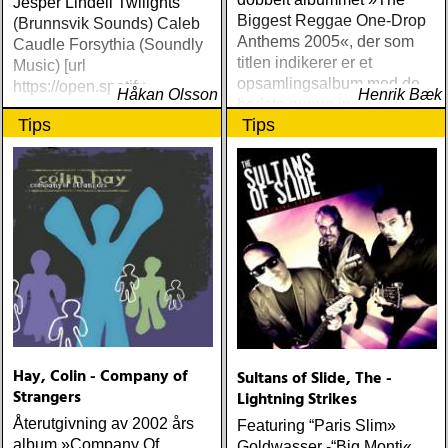
Jesper Lindell Twilights
Biggest Reggae One-Drop
(Brunnsvik Sounds) Caleb
Anthems 2005«, der som
Caudle Forsythia (Soundly
titlen indikerer er et
Music) [url
opsamlingsalbum med de
https://open.spotify
Håkan Olsson
Henrik Bæk
bedste numre indenfor den
Tips
Tips
populære reggaestil kaldet
one-drop
Hay, Colin - Company of
Sultans of Slide, The -
Strangers
Lightning Strikes
Återutgivning av 2002 års
Featuring “Paris Slim»
album »Company Of
Goldwasser -“Big Monti«