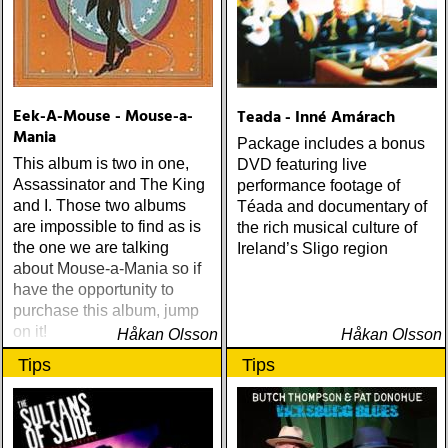
Eek-A-Mouse - Mouse-a-
Teada - Inné Amárach
Mania
Package includes a bonus
This album is two in one,
DVD featuring live
Assassinator and The King
performance footage of
and I. Those two albums
Téada and documentary of
are impossible to find as is
the rich musical culture of
the one we are talking
Ireland’s Sligo region
about Mouse-a-Mania so if
have the opportunity to
purchase this album, jump
on it!
Håkan Olsson
Håkan Olsson
Tips
Tips