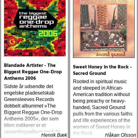
Blandade Artister - The
Sweet Honey in the Rock -
Biggest Reggae One-Drop
Sacred Ground
Anthems 2006
Rooted in spiritual music
Sidste år udsendte det
and steeped in African-
engelske pladeselskab
American tradition without
Greensleeves Records
being preachy or heavy-
dobbelt albummet »The
handed, Sacred Ground
Biggest Reggae One-Drop
pulls from the various faiths
Anthems 2005«, der som
and life experiences of the
titlen indikerer er et
women of Sweet Honey in
opsamlingsalbum med de
the Rock
Henrik Bæk
Håkan Olsson