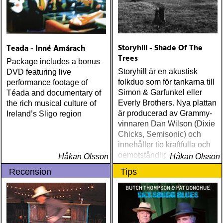
Storyhill - Shade Of The
Teada - Inné Amárach
Trees
Package includes a bonus
Storyhill är en akustisk
DVD featuring live
folkduo som för tankarna till
performance footage of
Simon & Garfunkel eller
Téada and documentary of
Everly Brothers. Nya plattan
the rich musical culture of
är producerad av Grammy-
Ireland’s Sligo region
vinnaren Dan Wilson (Dixie
Chicks, Semisonic) och
innehåller tio kraftfulla och
oemotståndliga låtar.
Håkan Olsson
Håkan Olsson
Recension
Tips