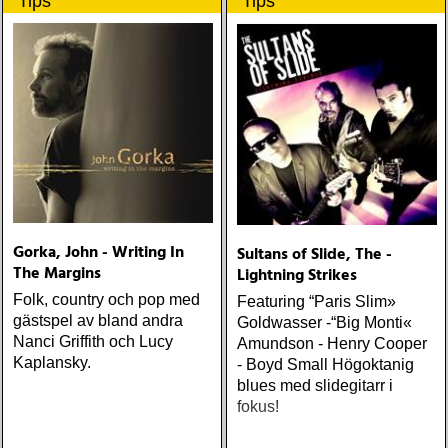
Tips
Tips
visar nu klassen även på
skiva
Gorka, John - Writing In
Sultans of Slide, The -
The Margins
Lightning Strikes
Folk, country och pop med
Featuring “Paris Slim»
gästspel av bland andra
Goldwasser -“Big Monti«
Nanci Griffith och Lucy
Amundson - Henry Cooper
Kaplansky.
- Boyd Small Högoktanig
blues med slidegitarr i
fokus!