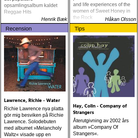
and life experiences of the
opsamlingsalbum kaldet
women of Sweet Honey in
Reggae Hits
the Rock
Henrik Bæk
Håkan Olsson
Recension
Tips
Lawrence, Richie - Water
Hay, Colin - Company of
Richie Lawrence nya platta
Strangers
gör mig besviken på Richie
Återutgivning av 2002 års
Lawrence. Solodebuten
album »Company Of
med albumet »Melancholy
Strangers«.
Waltz« visade upp en