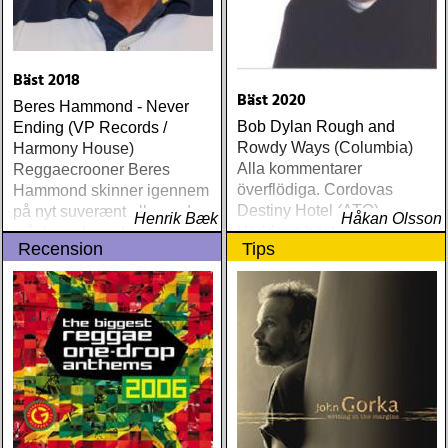
Bäst 2018
Bäst 2020
Beres Hammond - Never
Bob Dylan Rough and
Ending (VP Records /
Rowdy Ways (Columbia)
Harmony House)
Alla kommentarer
Reggaecrooner Beres
överflödiga. Cordovas
Hammond skinner igennem
Destiny Hotel (ATO)
på nyt suverænt album, der
Henrik Bæk
Håkan Olsson
Världens bästa liveband
måske er hans bedste
Recension
Tips
visar nu klassen även på
gennem tiderne
skiva