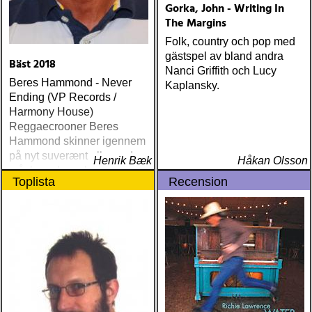
Gorka, John - Writing In
The Margins
Folk, country och pop med
gästspel av bland andra
Bäst 2018
Nanci Griffith och Lucy
Beres Hammond - Never
Kaplansky.
Ending (VP Records /
Harmony House)
Reggaecrooner Beres
Hammond skinner igennem
på nyt suverænt album, der
Henrik Bæk
Håkan Olsson
måske er hans bedste
Toplista
Recension
gennem tiderne