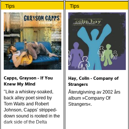
bedste numre indenfor den
Tips
Tips
populære reggaestil kaldet
one-drop
Capps, Grayson - If You
Hay, Colin - Company of
Knew My Mind
Strangers
"Like a whiskey-soaked,
Återutgivning av 2002 års
back alley poet sired by
album »Company Of
Tom Waits and Robert
Strangers«.
Johnson, Capps' stripped-
down sound is rooted in the
dark side of the Delta