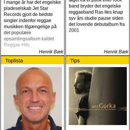
I mange år har det engelske
band bryder det engelske
pladeselskab Jet Star
reggaeband Ras Ites knap
Records gjort de bedste
syv års studie pause siden
singler indenfor reggae
det lovende debutalbum fra
musikken tilgængelige på
2001
det populære
opsamlingsalbum kaldet
Reggae Hits
Henrik Bæk
Henrik Bæk
Toplista
Tips