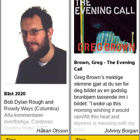
Brown, Greg - The Evening
Call
Greg Brown’s mektige
stemme gjør at du ser for
deg bildet av en godslig
Bäst 2020
brunbjørn tassende inn i
Bob Dylan Rough and
bildet: "I woke up this
Rowdy Ways (Columbia)
morning wishing it would
Alla kommentarer
rain/All this heat and
överflödiga. Cordovas
dryness is messing with my
Destiny Hotel (ATO)
brain
Håkan Olsson
Johnny Borgan
Världens bästa liveband