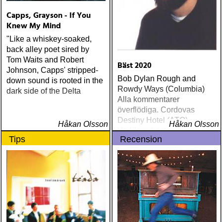
Capps, Grayson - If You
Knew My Mind
"Like a whiskey-soaked,
back alley poet sired by
Tom Waits and Robert
Bäst 2020
Johnson, Capps' stripped-
Bob Dylan Rough and
down sound is rooted in the
Rowdy Ways (Columbia)
dark side of the Delta
Alla kommentarer
överflödiga. Cordovas
Destiny Hotel (ATO)
Håkan Olsson
Håkan Olsson
Världens bästa liveband
Tips
Recension
visar nu klassen även på
skiva