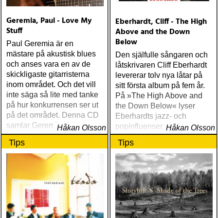
Geremia, Paul - Love My
Eberhardt, Cliff - The High
Stuff
Above and the Down
Below
Paul Geremia är en
mästare på akustisk blues
Den själfulle sångaren och
och anses vara en av de
låtskrivaren Cliff Eberhardt
skickligaste gitarristerna
levererar tolv nya låtar på
inom området. Och det vill
sitt första album på fem år.
inte säga så lite med tanke
På »The High Above and
på hur konkurrensen ser ut
the Down Below« lyser
på det området. Denna CD
Eberhardts jazz- och
samlar Geremias bästa
popinfluenser igenom och
Håkan Olsson
Håkan Olsson
liveinspelningar från tidigt
resultatet blir ett av hans
Tips
Tips
80-tal och framåt
starkaste album någonsin.