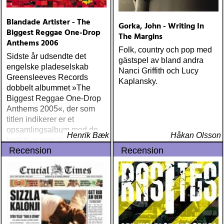
Blandade Artister - The
Gorka, John - Writing In
Biggest Reggae One-Drop
The Margins
Anthems 2006
Folk, country och pop med
Sidste år udsendte det
gästspel av bland andra
engelske pladeselskab
Nanci Griffith och Lucy
Greensleeves Records
Kaplansky.
dobbelt albummet »The
Biggest Reggae One-Drop
Anthems 2005«, der som
titlen indikerer er et
opsamlingsalbum med de
Henrik Bæk
Håkan Olsson
bedste numre indenfor den
Recension
Recension
populære reggaestil kaldet
one-drop