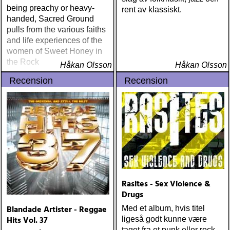
being preachy or heavy-
rent av klassiskt.
handed, Sacred Ground
pulls from the various faiths
and life experiences of the
women of Sweet Honey in
the Rock
Håkan Olsson
Håkan Olsson
Recension
Recension
Rasites - Sex Violence &
Drugs
Blandade Artister - Reggae
Med et album, hvis titel
Hits Vol. 37
ligeså godt kunne være
taget fra et punk eller rock