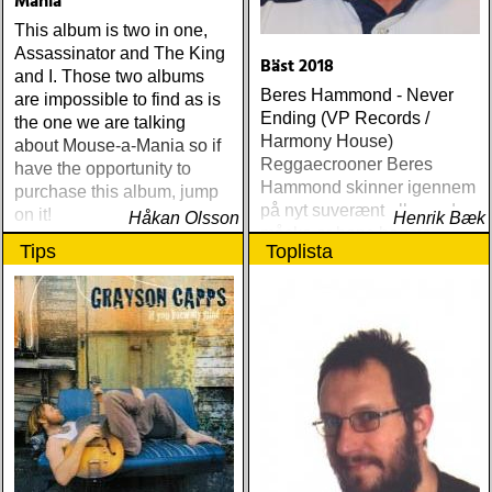
Mania
This album is two in one,
Assassinator and The King
Bäst 2018
and I. Those two albums
Beres Hammond - Never
are impossible to find as is
Ending (VP Records /
the one we are talking
Harmony House)
about Mouse-a-Mania so if
Reggaecrooner Beres
have the opportunity to
Hammond skinner igennem
purchase this album, jump
på nyt suverænt album, der
on it!
Håkan Olsson
Henrik Bæk
måske er hans bedste
Tips
Toplista
gennem tiderne