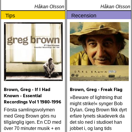
Håkan Olsson
Håkan Olsson
Tips
Recension
Brown, Greg - If I Had
Brown, Greg - Freak Flag
Known - Essential
»Beware of lightning that
Recordings Vol 1 1980-1996
might strike!« synger Bob
Första samlingsvolymen
Dylan. Greg Brown fikk dyrt
med Greg Brown görs nu
erfare lynets skadeverk da
tillgänglig igen. En CD med
det slo ned i studioet han
över 70 minuter musik + en
jobbet i, og lang tids