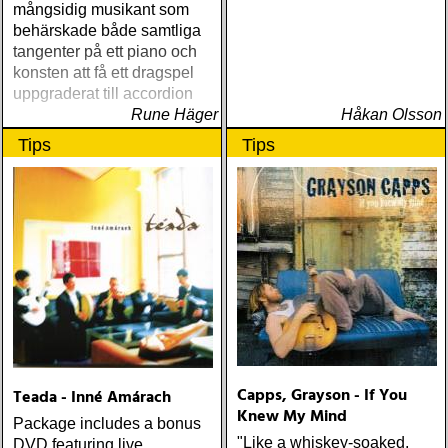
mångsidig musikant som
behärskade både samtliga
tangenter på ett piano och
konsten att få ett dragspel
uppgraderat till accordion
Rune Häger
Håkan Olsson
Tips
Tips
Capps, Grayson - If You
Teada - Inné Amárach
Knew My Mind
Package includes a bonus
"Like a whiskey-soaked,
DVD featuring live