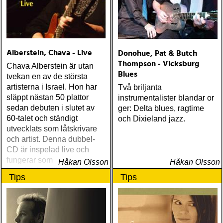
Alberstein, Chava - Live
Donohue, Pat & Butch
Thompson - Vicksburg
Chava Alberstein är utan
Blues
tvekan en av de största
artisterna i Israel. Hon har
Två briljanta
släppt nästan 50 plattor
instrumentalister blandar or
sedan debuten i slutet av
ger: Delta blues, ragtime
60-talet och ständigt
och Dixieland jazz.
utvecklats som låtskrivare
och artist. Denna dubbel-
CD är inspelad live och
fungerar som en utmärkt
Håkan Olsson
Håkan Olsson
introduktion till denna
Tips
Tips
världsartist.