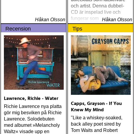
och artist. Denna dubbel-
CD är inspelad live och
fungerar som en utmärkt
Håkan Olsson
Håkan Olsson
introduktion till denna
Recension
Tips
världsartist.
Lawrence, Richie - Water
Capps, Grayson - If You
Richie Lawrence nya platta
Knew My Mind
gör mig besviken på Richie
"Like a whiskey-soaked,
Lawrence. Solodebuten
back alley poet sired by
med albumet »Melancholy
Tom Waits and Robert
Waltz« visade upp en