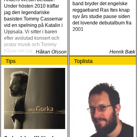
band bryder det engelske
Under hösten 2010 träffar
reggaeband Ras Ites knap
jag den legendariske
syv års studie pause siden
basisten Tommy Cassemar
det lovende debutalbum fra
vid en spelning på Katalin i
2001
Uppsala. Vi sitter i baren
efter avslutad konsert och
pratar musik och Tommy
frågar om jag spelar något
Håkan Olsson
Henrik Bæk
instrument
Tips
Toplista