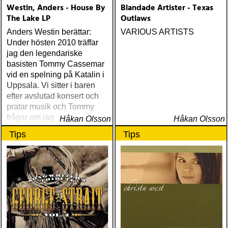
Westin, Anders - House By
Blandade Artister - Texas
The Lake LP
Outlaws
Anders Westin berättar:
VARIOUS ARTISTS
Under hösten 2010 träffar
jag den legendariske
basisten Tommy Cassemar
vid en spelning på Katalin i
Uppsala. Vi sitter i baren
efter avslutad konsert och
pratar musik och Tommy
frågar om jag spelar något
Håkan Olsson
Håkan Olsson
instrument
Tips
Tips