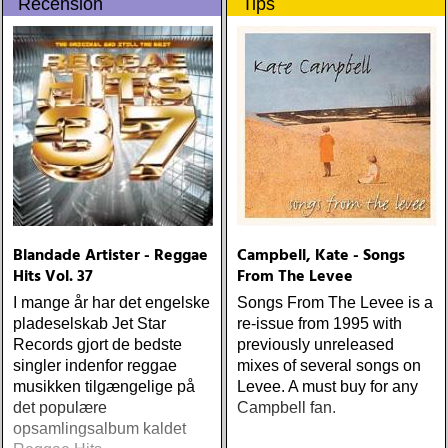
Recension
Tips
Blandade Artister - Reggae
Campbell, Kate - Songs
Hits Vol. 37
From The Levee
I mange år har det engelske
Songs From The Levee is a
pladeselskab Jet Star
re-issue from 1995 with
Records gjort de bedste
previously unreleased
singler indenfor reggae
mixes of several songs on
musikken tilgængelige på
Levee. A must buy for any
det populære
Campbell fan.
opsamlingsalbum kaldet