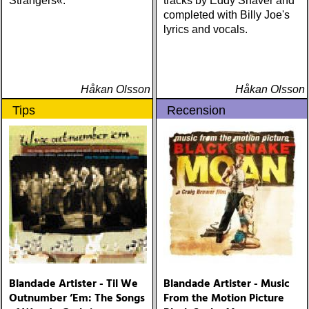
Strangers«.
tracks by Eddy Shaver and
completed with Billy Joe's
lyrics and vocals.
Håkan Olsson
Håkan Olsson
Tips
Recension
Blandade Artister - Til We
Blandade Artister - Music
Outnumber ’Em: The Songs
From the Motion Picture