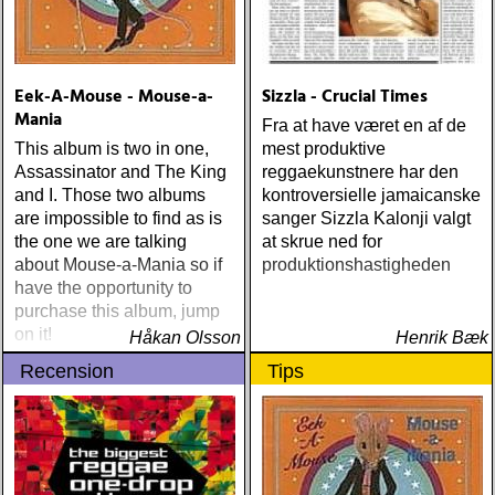
Eek-A-Mouse - Mouse-a-
Sizzla - Crucial Times
Mania
Fra at have været en af de
This album is two in one,
mest produktive
Assassinator and The King
reggaekunstnere har den
and I. Those two albums
kontroversielle jamaicanske
are impossible to find as is
sanger Sizzla Kalonji valgt
the one we are talking
at skrue ned for
about Mouse-a-Mania so if
produktionshastigheden
have the opportunity to
purchase this album, jump
on it!
Håkan Olsson
Henrik Bæk
Recension
Tips