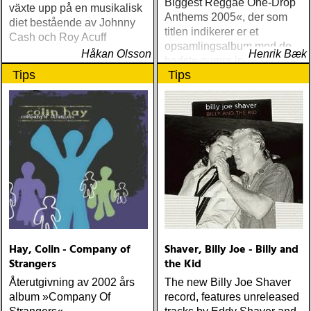
Biggest Reggae One-Drop
växte upp på en musikalisk
Anthems 2005«, der som
diet bestående av Johnny
titlen indikerer er et
Cash och Roy Acuff
opsamlingsalbum med de
Håkan Olsson
Henrik Bæk
bedste numre indenfor den
Tips
Tips
populære reggaestil kaldet
one-drop
Hay, Colin - Company of
Shaver, Billy Joe - Billy and
Strangers
the Kid
Återutgivning av 2002 års
The new Billy Joe Shaver
album »Company Of
record, features unreleased