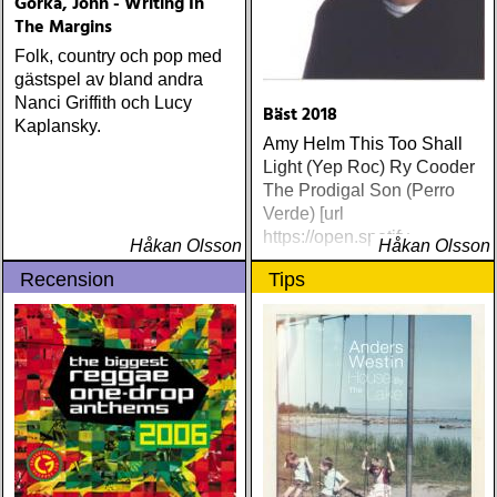
Gorka, John - Writing In
The Margins
Folk, country och pop med
gästspel av bland andra
Nanci Griffith och Lucy
Bäst 2018
Kaplansky.
Amy Helm This Too Shall
Light (Yep Roc) Ry Cooder
The Prodigal Son (Perro
Verde) [url
https://open.spotify
Håkan Olsson
Håkan Olsson
Recension
Tips