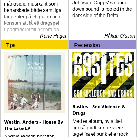
Johnson, Capps' stripped-
mångsidig musikant som
down sound is rooted in the
behärskade både samtliga
dark side of the Delta
tangenter på ett piano och
konsten att få ett dragspel
uppgraderat till accordion
Rune Häger
Håkan Olsson
Tips
Recension
Rasites - Sex Violence &
Drugs
Westin, Anders - House By
Med et album, hvis titel
The Lake LP
ligeså godt kunne være
taget fra et punk eller rock
Anders Westin berättar: