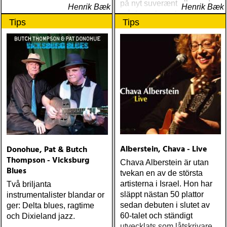
på nyt suverænt album, der
Henrik Bæk
Henrik Bæk
måske er hans bedste
Tips
Tips
gennem tiderne
Alberstein, Chava - Live
Donohue, Pat & Butch
Thompson - Vicksburg
Chava Alberstein är utan
Blues
tvekan en av de största
artisterna i Israel. Hon har
Två briljanta
släppt nästan 50 plattor
instrumentalister blandar or
sedan debuten i slutet av
ger: Delta blues, ragtime
60-talet och ständigt
och Dixieland jazz.
utvecklats som låtskrivare