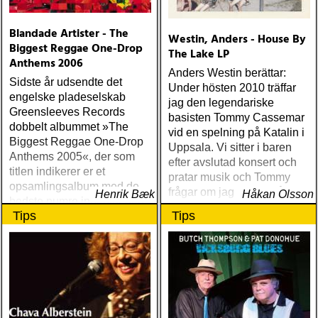
Blandade Artister - The
Westin, Anders - House By
Biggest Reggae One-Drop
The Lake LP
Anthems 2006
Anders Westin berättar:
Sidste år udsendte det
Under hösten 2010 träffar
engelske pladeselskab
jag den legendariske
Greensleeves Records
basisten Tommy Cassemar
dobbelt albummet »The
vid en spelning på Katalin i
Biggest Reggae One-Drop
Uppsala. Vi sitter i baren
Anthems 2005«, der som
efter avslutad konsert och
titlen indikerer er et
pratar musik och Tommy
opsamlingsalbum med de
frågar om jag spelar något
Henrik Bæk
Håkan Olsson
bedste numre indenfor den
instrument
Tips
Tips
populære reggaestil kaldet
one-drop