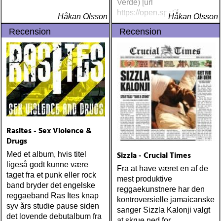
Verde) [url
https://open.spotify
Håkan Olsson
Håkan Olsson
Recension
Recension
Rasites - Sex Violence &
Drugs
Sizzla - Crucial Times
Med et album, hvis titel
ligeså godt kunne være
Fra at have været en af de
taget fra et punk eller rock
mest produktive
band bryder det engelske
reggaekunstnere har den
reggaeband Ras Ites knap
kontroversielle jamaicanske
syv års studie pause siden
sanger Sizzla Kalonji valgt
det lovende debutalbum fra
at skrue ned for