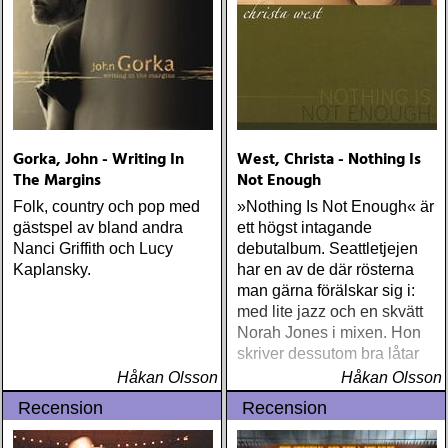
Gorka, John - Writing In
West, Christa - Nothing Is
The Margins
Not Enough
Folk, country och pop med
»Nothing Is Not Enough« är
gästspel av bland andra
ett högst intagande
Nanci Griffith och Lucy
debutalbum. Seattletjejen
Kaplansky.
har en av de där rösterna
man gärna förälskar sig i:
med lite jazz och en skvätt
Norah Jones i mixen. Hon
skriver dessutom bra låtar
Håkan Olsson
Håkan Olsson
Recension
Recension