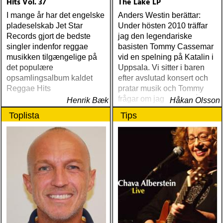
Hits Vol. 37
The Lake LP
I mange år har det engelske
Anders Westin berättar:
pladeselskab Jet Star
Under hösten 2010 träffar
Records gjort de bedste
jag den legendariske
singler indenfor reggae
basisten Tommy Cassemar
musikken tilgængelige på
vid en spelning på Katalin i
det populære
Uppsala. Vi sitter i baren
opsamlingsalbum kaldet
efter avslutad konsert och
Reggae Hits
pratar musik och Tommy
frågar om jag spelar något
Henrik Bæk
Håkan Olsson
instrument
Toplista
Tips