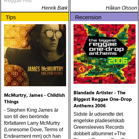
Reggae Hits
Henrik Bæk
Håkan Olsson
Tips
Recension
Blandade Artister - The
McMurtry, James - Childish
Biggest Reggae One-Drop
Things
Anthems 2006
- Stephen King James är
Sidste år udsendte det
son till den berömde
engelske pladeselskab
författaren Larry McMurtry
Greensleeves Records
(Lonesome Dove, Terms of
dobbelt albummet »The
Endearment mm) och han