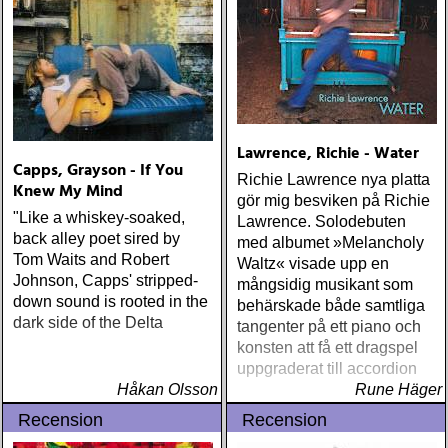
Lawrence, Richie - Water
Capps, Grayson - If You
Richie Lawrence nya platta
Knew My Mind
gör mig besviken på Richie
"Like a whiskey-soaked,
Lawrence. Solodebuten
back alley poet sired by
med albumet »Melancholy
Tom Waits and Robert
Waltz« visade upp en
Johnson, Capps' stripped-
mångsidig musikant som
down sound is rooted in the
behärskade både samtliga
dark side of the Delta
tangenter på ett piano och
konsten att få ett dragspel
uppgraderat till accordion
Håkan Olsson
Rune Häger
Recension
Recension