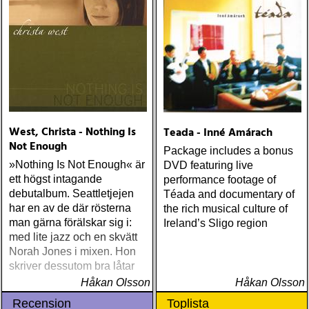
West, Christa - Nothing Is
Teada - Inné Amárach
Not Enough
Package includes a bonus
»Nothing Is Not Enough« är
DVD featuring live
ett högst intagande
performance footage of
debutalbum. Seattletjejen
Téada and documentary of
har en av de där rösterna
the rich musical culture of
man gärna förälskar sig i:
Ireland’s Sligo region
med lite jazz och en skvätt
Norah Jones i mixen. Hon
skriver dessutom bra låtar
Håkan Olsson
Håkan Olsson
Recension
Toplista