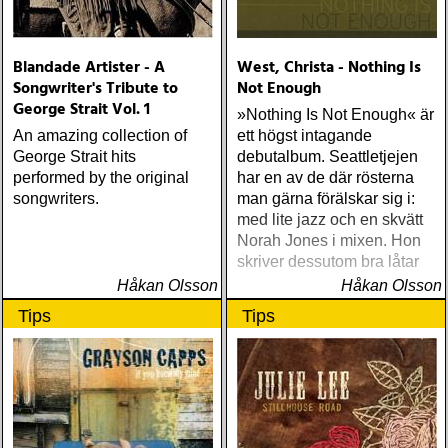
Blandade Artister - A
West, Christa - Nothing Is
Songwriter's Tribute to
Not Enough
George Strait Vol. 1
»Nothing Is Not Enough« är
An amazing collection of
ett högst intagande
George Strait hits
debutalbum. Seattletjejen
performed by the original
har en av de där rösterna
songwriters.
man gärna förälskar sig i:
med lite jazz och en skvätt
Norah Jones i mixen. Hon
skriver dessutom bra låtar
Håkan Olsson
Håkan Olsson
Tips
Tips