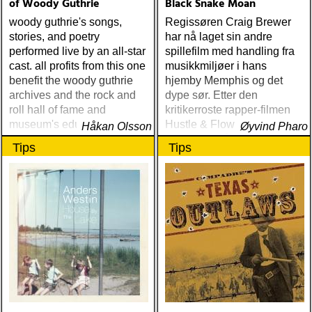
of Woody Guthrie
Black Snake Moan
woody guthrie's songs,
Regissøren Craig Brewer
stories, and poetry
har nå laget sin andre
performed live by an all-star
spillefilm med handling fra
cast. all profits from this one
musikkmiljøer i hans
benefit the woody guthrie
hjemby Memphis og det
archives and the rock and
dype sør. Etter den
roll hall of fame and
kritikerroste rapper-filmen
museum's educational
Hustle & Flow fra 2004
Håkan Olsson
Øyvind Pharo
foundation.
følger han i år opp med
Tips
Tips
bluesfilmen og
psykodramaet Black Snake
Moan der Samuel L