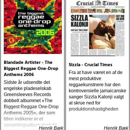
Blandade Artister - The
Sizzla - Crucial Times
Biggest Reggae One-Drop
Fra at have været en af de
Anthems 2006
mest produktive
Sidste år udsendte det
reggaekunstnere har den
engelske pladeselskab
kontroversielle jamaicanske
Greensleeves Records
sanger Sizzla Kalonji valgt
dobbelt albummet »The
at skrue ned for
Biggest Reggae One-Drop
produktionshastigheden
Anthems 2005«, der som
titlen indikerer er et
opsamlingsalbum med de
Henrik Bæk
Henrik Bæk