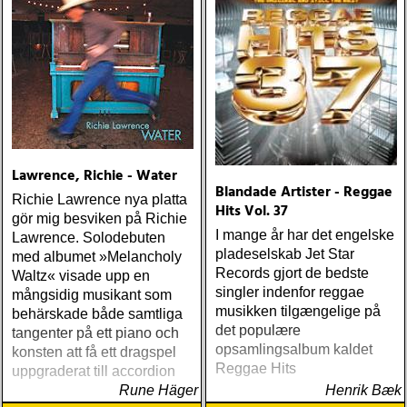
Lawrence, Richie - Water
Blandade Artister - Reggae
Richie Lawrence nya platta
Hits Vol. 37
gör mig besviken på Richie
I mange år har det engelske
Lawrence. Solodebuten
pladeselskab Jet Star
med albumet »Melancholy
Records gjort de bedste
Waltz« visade upp en
singler indenfor reggae
mångsidig musikant som
musikken tilgængelige på
behärskade både samtliga
det populære
tangenter på ett piano och
opsamlingsalbum kaldet
konsten att få ett dragspel
Reggae Hits
uppgraderat till accordion
Rune Häger
Henrik Bæk