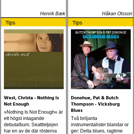
Henrik Bæk
Håkan Olsson
Tips
Tips
West, Christa - Nothing Is
Donohue, Pat & Butch
Not Enough
Thompson - Vicksburg
Blues
»Nothing Is Not Enough« är
ett högst intagande
Två briljanta
debutalbum. Seattletjejen
instrumentalister blandar or
har en av de där rösterna
ger: Delta blues, ragtime