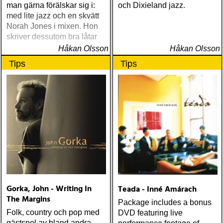
man gärna förälskar sig i:
och Dixieland jazz.
med lite jazz och en skvätt
Norah Jones i mixen. Hon
skriver dessutom bra låtar
Håkan Olsson
Håkan Olsson
Tips
Tips
Gorka, John - Writing In
Teada - Inné Amárach
The Margins
Package includes a bonus
Folk, country och pop med
DVD featuring live
gästspel av bland andra