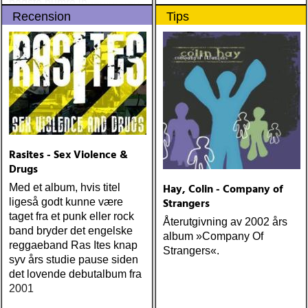
bedste numre indenfor den
Recension
Tips
populære reggaestil kaldet
one-drop
Rasites - Sex Violence &
Drugs
Hay, Colin - Company of
Med et album, hvis titel
Strangers
ligeså godt kunne være
taget fra et punk eller rock
Återutgivning av 2002 års
band bryder det engelske
album »Company Of
reggaeband Ras Ites knap
Strangers«.
syv års studie pause siden
det lovende debutalbum fra
2001