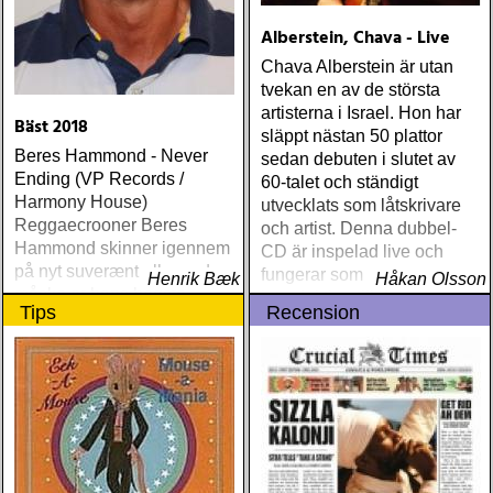
Alberstein, Chava - Live
Chava Alberstein är utan
tvekan en av de största
artisterna i Israel. Hon har
Bäst 2018
släppt nästan 50 plattor
Beres Hammond - Never
sedan debuten i slutet av
Ending (VP Records /
60-talet och ständigt
Harmony House)
utvecklats som låtskrivare
Reggaecrooner Beres
och artist. Denna dubbel-
Hammond skinner igennem
CD är inspelad live och
på nyt suverænt album, der
fungerar som en utmärkt
Henrik Bæk
Håkan Olsson
måske er hans bedste
introduktion till denna
Tips
Recension
gennem tiderne
världsartist.