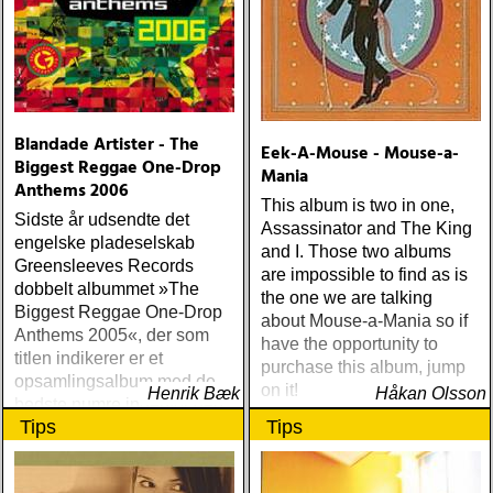
Blandade Artister - The
Eek-A-Mouse - Mouse-a-
Biggest Reggae One-Drop
Mania
Anthems 2006
This album is two in one,
Sidste år udsendte det
Assassinator and The King
engelske pladeselskab
and I. Those two albums
Greensleeves Records
are impossible to find as is
dobbelt albummet »The
the one we are talking
Biggest Reggae One-Drop
about Mouse-a-Mania so if
Anthems 2005«, der som
have the opportunity to
titlen indikerer er et
purchase this album, jump
opsamlingsalbum med de
on it!
Henrik Bæk
Håkan Olsson
bedste numre indenfor den
Tips
Tips
populære reggaestil kaldet
one-drop