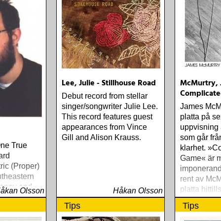
Lee, Julie - Stillhouse Road
McMurtry, 
Complicat
Debut record from stellar
singer/songwriter Julie Lee.
James McMu
This record features guest
platta på se
appearances from Vince
uppvisning 
Gill and Alison Krauss.
som går från
One True
klarhet. »C
ard
Game« är 
ic (Proper)
imponerand
utheastern
rent av McM
 Danny and
platta hittill
åkan Olsson
Håkan Olsson
f the World
Tips
Tips
e) Slow Fox
rds (Rootsy)