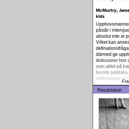
McMurtry, James
kids
Upphovsmannen
påstår i intervjue
absolut inte är po
Vilket kan anse
definationsfråg
därmed ge uppho
diskussion hos a
som alltid på ha
funnits politiska
ställningstagan
Fra
Recension