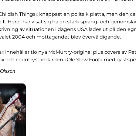
 »Childish Things« knappast en politsik platta, men den c
 It Here” har visat sig ha en stark spräng- och genomslag
rivning av situationen i dagens USA lades ut på den eg
let 2004 och mottagandet blev överväldigande.
s« innehåller tio nya McMurtry-original plus covers av Pe
n« och countrystandarden »Ole Slew Foot« med gästspel 
 Olsson