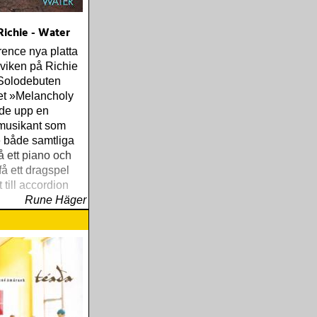
Richie - Water
ence nya platta
viken på Richie
Solodebuten
t »Melancholy
ade upp en
musikant som
 både samtliga
å ett piano och
få ett dragspel
 till accordion
Rune Häger