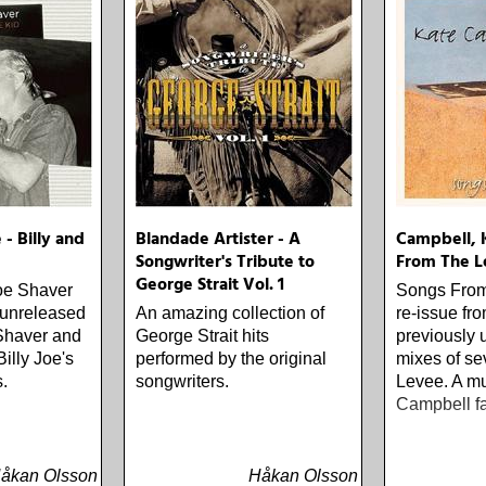
e Low
West) Bob
lf Portrait
en Electric
) Rokia
 Africa
m Baker Say
er Music)
vorite
(Dualtone)
 - Billy and
Blandade Artister - A
Campbell, 
n Driftwood
Songwriter's Tribute to
From The L
aylor Block
George Strait Vol. 1
Of This
oe Shaver
Songs From
rainwreck)
 unreleased
An amazing collection of
re-issue fr
e Bad
Shaver and
George Strait hits
previously 
e Sky Away
illy Joe's
performed by the original
mixes of se
 Almqvist
s.
songwriters.
Levee. A mu
 (Rootsy)
Campbell f
ndt
The
 Sessions &
åkan Olsson
Håkan Olsson