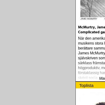
McMurtry, Jame
Complicated g
När den amerik
musikens stora l
berättare samma
James McMurtr
självskriven som
särklass främsta
högproduktiv, me
förstaklassig har
skrivit socialrea
Mar
storartat formul
Toplista
snart tre decenn