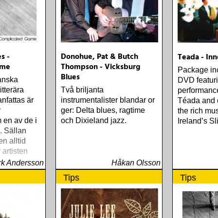
s -
Donohue, Pat & Butch
Teada - In
ame
Thompson - Vicksburg
Package in
Blues
anska
DVD featuri
itterära
Två briljanta
performance
nfattas är
instrumentalister blandar or
Téada and 
y
ger: Delta blues, ragtime
the rich mus
 en av de i
och Dixieland jazz.
Ireland’s Sl
. Sällan
n alltid
 artisten
listisk och
k Andersson
Håkan Olsson
erad musik i
Tips
Tips
ier