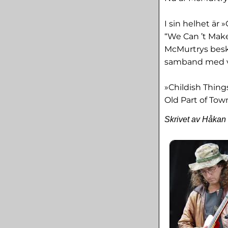
I sin helhet är
“We Can ’t Make
McMurtrys besk
samband med va
»Childish Thing
Old Part of Tow
Skrivet av Håkan