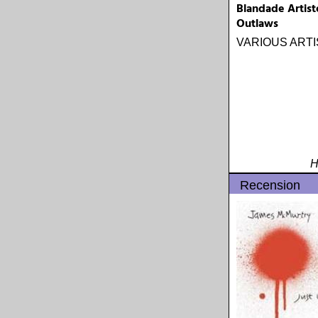
Blandade Artist
Outlaws
VARIOUS ART
H
Recension