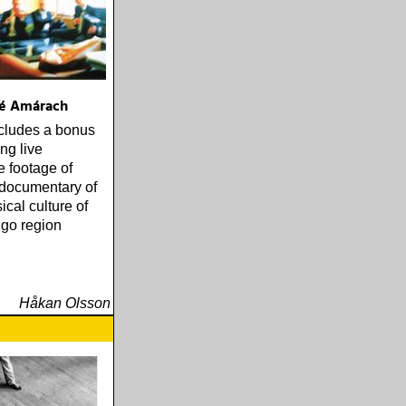
né Amárach
cludes a bonus
ng live
 footage of
documentary of
ical culture of
igo region
Håkan Olsson