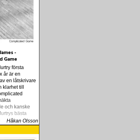
James -
ed Game
rtry första
x år är en
av en låtskrivare
 klarhet till
omplicated
mäkta
e och kanske
urtrys bästa
s
Håkan Olsson