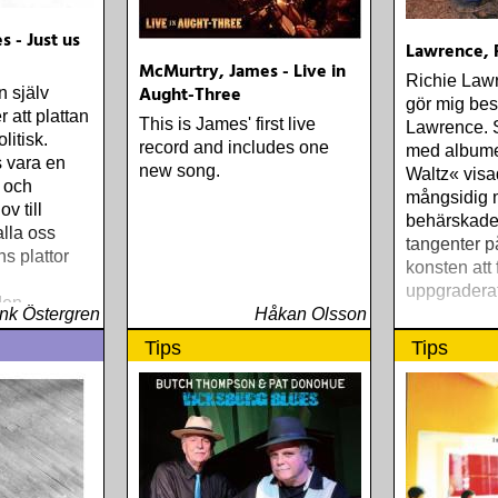
 - Just us
Lawrence, 
McMurtry, James - Live in
Richie Lawr
Aught-Three
 själv
gör mig bes
r att plattan
This is James' first live
Lawrence. 
litisk.
record and includes one
med albume
s vara en
new song.
Waltz« vis
a och
mångsidig 
v till
behärskade
lla oss
tangenter p
ns plattor
konsten att 
uppgraderat
den
nk Östergren
Håkan Olsson
Tips
Tips