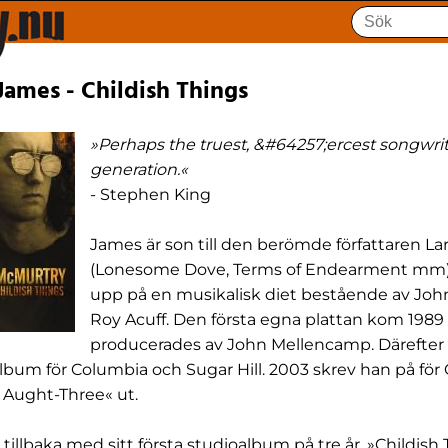
ames - Childish Things
»Perhaps the truest, &#64257;ercest songwrite
generation.«
- Stephen King
James är son till den berömde författaren L
(Lonesome Dove, Terms of Endearment mm)
upp på en musikalisk diet bestående av Jo
Roy Acuff. Den första egna plattan kom 1989
producerades av John Mellencamp. Därefter f
album för Columbia och Sugar Hill. 2003 skrev han på f
n Aught-Three« ut.
tillbaka med sitt första studioalbum på tre år, »Childish 