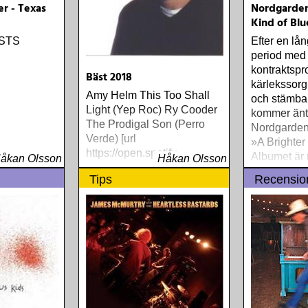
er - Texas
Nordgarden
Kind of Blu
ISTS
Efter en lån
period med 
kontraktspr
Bäst 2018
kärlekssorg,
Amy Helm This Too Shall
och stämba
Light (Yep Roc) Ry Cooder
kommer äntl
The Prodigal Son (Perro
Nordgardens
Verde) [url
»A Brighter
https://open.spotify
Albumet är 
åkan Olsson
Håkan Olsson
ärligt och 
Tips
Recensio
upplevelser
från en ung