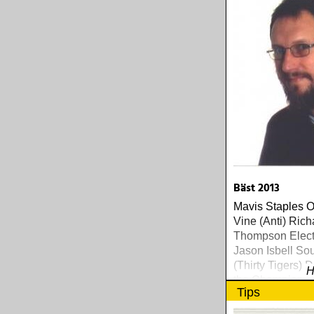
Bäst 2013
Mavis Staples 
Vine (Anti) Rich
Thompson Electr
Jason Isbell So
(Thirty Tigers)
H
the Champions o
Tips
Stay True (Loos
Just Like the Bi