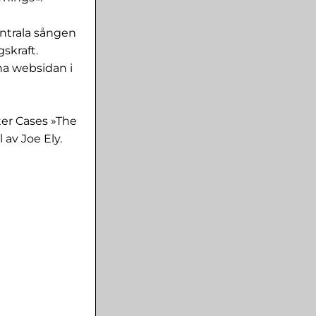
entrala sången
skraft.
na websidan i
ter Cases »The
av Joe Ely.