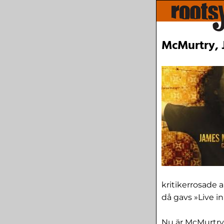
McMurtry, J
kritikerrosade 
då gavs »Live i
Nu är McMurtry 