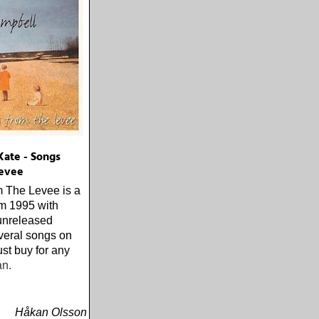
Kate - Songs
evee
 The Levee is a
om 1995 with
unreleased
veral songs on
st buy for any
an.
Håkan Olsson