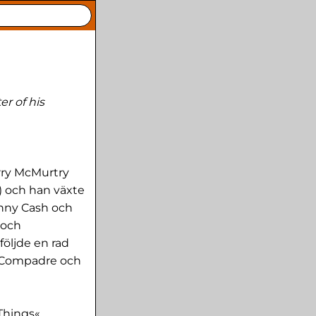
r of his
arry McMurtry
 och han växte
hnny Cash och
 och
öljde en rad
ör Compadre och
Things«.