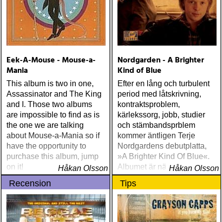
Eek-A-Mouse - Mouse-a-
Nordgarden - A Brighter
Mania
Kind of Blue
This album is two in one,
Efter en lång och turbulent
Assassinator and The King
period med låtskrivning,
and I. Those two albums
kontraktsproblem,
are impossible to find as is
kärlekssorg, jobb, studier
the one we are talking
och stämbandsprblem
about Mouse-a-Mania so if
kommer äntligen Terje
have the opportunity to
Nordgardens debutplatta,
purchase this album, jump
»A Brighter Kind Of Blue«.
on it!
Albumet är nära, enkelt och
Håkan Olsson
Håkan Olsson
ärligt och handlar om
Recension
Tips
upplevelser och historier
från en ung mans liv