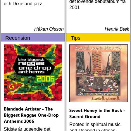
det lovende debutalbum fra
och Dixieland jazz.
2001
Håkan Olsson
Henrik Bæk
Recension
Tips
Blandade Artister - The
Sweet Honey in the Rock -
Biggest Reggae One-Drop
Sacred Ground
Anthems 2006
Rooted in spiritual music
Sidste år udsendte det
and steeped in African-