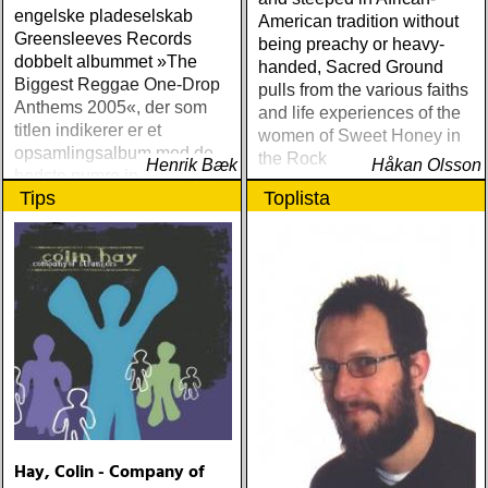
engelske pladeselskab
American tradition without
Greensleeves Records
being preachy or heavy-
dobbelt albummet »The
handed, Sacred Ground
Biggest Reggae One-Drop
pulls from the various faiths
Anthems 2005«, der som
and life experiences of the
titlen indikerer er et
women of Sweet Honey in
opsamlingsalbum med de
the Rock
Henrik Bæk
Håkan Olsson
bedste numre indenfor den
Tips
Toplista
populære reggaestil kaldet
one-drop
Hay, Colin - Company of