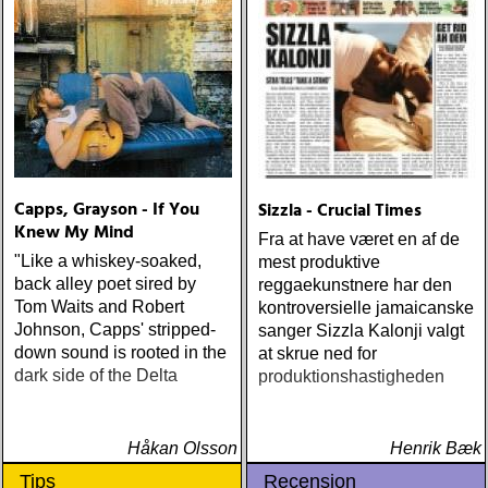
Capps, Grayson - If You
Sizzla - Crucial Times
Knew My Mind
Fra at have været en af de
"Like a whiskey-soaked,
mest produktive
back alley poet sired by
reggaekunstnere har den
Tom Waits and Robert
kontroversielle jamaicanske
Johnson, Capps' stripped-
sanger Sizzla Kalonji valgt
down sound is rooted in the
at skrue ned for
dark side of the Delta
produktionshastigheden
Håkan Olsson
Henrik Bæk
Tips
Recension