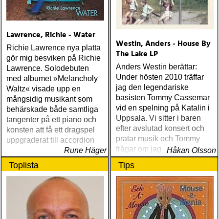
Lawrence, Richie - Water
Westin, Anders - House By
Richie Lawrence nya platta
The Lake LP
gör mig besviken på Richie
Anders Westin berättar:
Lawrence. Solodebuten
Under hösten 2010 träffar
med albumet »Melancholy
jag den legendariske
Waltz« visade upp en
basisten Tommy Cassemar
mångsidig musikant som
vid en spelning på Katalin i
behärskade både samtliga
Uppsala. Vi sitter i baren
tangenter på ett piano och
efter avslutad konsert och
konsten att få ett dragspel
pratar musik och Tommy
uppgraderat till accordion
frågar om jag spelar något
Rune Häger
Håkan Olsson
instrument
Toplista
Tips