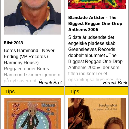
Blandade Artister - The
Biggest Reggae One-Drop
Anthems 2006
Sidste år udsendte det
Bäst 2018
engelske pladeselskab
Greensleeves Records
Beres Hammond - Never
dobbelt albummet »The
Ending (VP Records /
Biggest Reggae One-Drop
Harmony House)
Anthems 2005«, der som
Reggaecrooner Beres
titlen indikerer er et
Hammond skinner igennem
opsamlingsalbum med de
på nyt suverænt album, der
Henrik Bæk
Henrik Bæk
bedste numre indenfor den
måske er hans bedste
Tips
Tips
populære reggaestil kaldet
gennem tiderne
one-drop