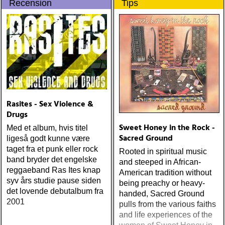
listeners, not dazzle them,
Recension
Tips
and the duo consistently
hits its mark
Rasites - Sex Violence &
Drugs
Sweet Honey in the Rock -
Med et album, hvis titel
Sacred Ground
ligeså godt kunne være
taget fra et punk eller rock
Rooted in spiritual music
band bryder det engelske
and steeped in African-
reggaeband Ras Ites knap
American tradition without
syv års studie pause siden
being preachy or heavy-
det lovende debutalbum fra
handed, Sacred Ground
2001
pulls from the various faiths
and life experiences of the