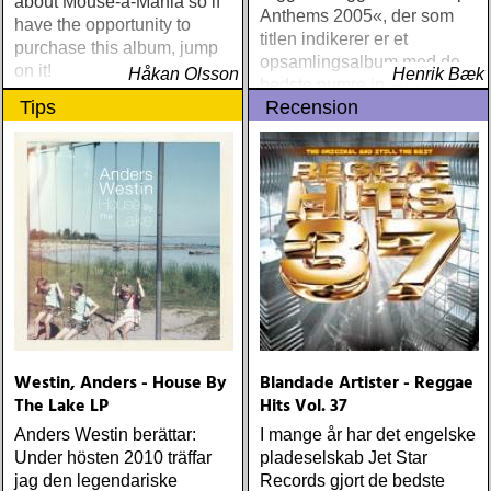
about Mouse-a-Mania so if
Anthems 2005«, der som
have the opportunity to
titlen indikerer er et
purchase this album, jump
opsamlingsalbum med de
on it!
Håkan Olsson
Henrik Bæk
bedste numre indenfor den
Tips
Recension
populære reggaestil kaldet
one-drop
Westin, Anders - House By
Blandade Artister - Reggae
The Lake LP
Hits Vol. 37
Anders Westin berättar:
I mange år har det engelske
Under hösten 2010 träffar
pladeselskab Jet Star
jag den legendariske
Records gjort de bedste