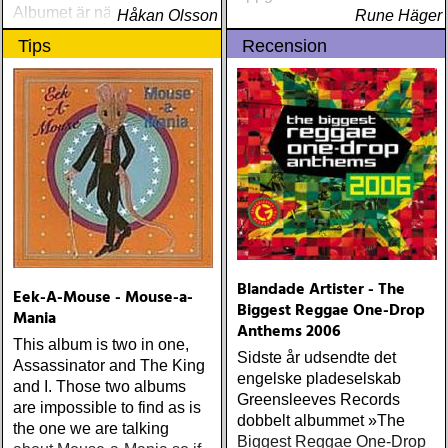
Albumet är nära, enkelt och
Håkan Olsson
Rune Häger
ärligt och handlar om
Tips
Recension
upplevelser och historier
från en ung mans liv
Blandade Artister - The
Eek-A-Mouse - Mouse-a-
Biggest Reggae One-Drop
Mania
Anthems 2006
This album is two in one,
Sidste år udsendte det
Assassinator and The King
engelske pladeselskab
and I. Those two albums
Greensleeves Records
are impossible to find as is
dobbelt albummet »The
the one we are talking
Biggest Reggae One-Drop