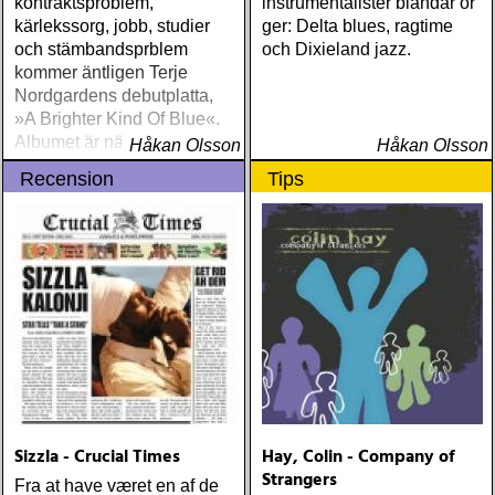
kontraktsproblem,
instrumentalister blandar or
kärlekssorg, jobb, studier
ger: Delta blues, ragtime
och stämbandsprblem
och Dixieland jazz.
kommer äntligen Terje
Nordgardens debutplatta,
»A Brighter Kind Of Blue«.
Albumet är nära, enkelt och
Håkan Olsson
Håkan Olsson
ärligt och handlar om
Recension
Tips
upplevelser och historier
från en ung mans liv
Sizzla - Crucial Times
Hay, Colin - Company of
Strangers
Fra at have været en af de