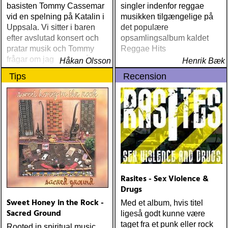
basisten Tommy Cassemar
singler indenfor reggae
vid en spelning på Katalin i
musikken tilgængelige på
Uppsala. Vi sitter i baren
det populære
efter avslutad konsert och
opsamlingsalbum kaldet
pratar musik och Tommy
Reggae Hits
frågar om jag spelar något
Håkan Olsson
Henrik Bæk
instrument
Tips
Recension
Rasites - Sex Violence &
Drugs
Sweet Honey in the Rock -
Med et album, hvis titel
Sacred Ground
ligeså godt kunne være
taget fra et punk eller rock
Rooted in spiritual music