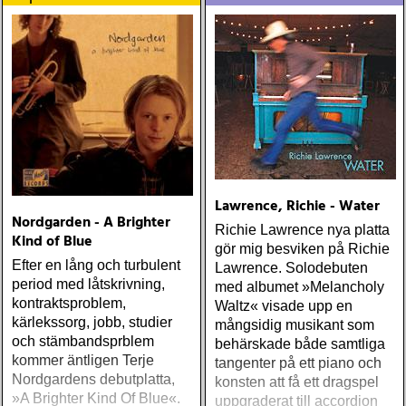
Lawrence, Richie - Water
Nordgarden - A Brighter
Richie Lawrence nya platta
Kind of Blue
gör mig besviken på Richie
Efter en lång och turbulent
Lawrence. Solodebuten
period med låtskrivning,
med albumet »Melancholy
kontraktsproblem,
Waltz« visade upp en
kärlekssorg, jobb, studier
mångsidig musikant som
och stämbandsprblem
behärskade både samtliga
kommer äntligen Terje
tangenter på ett piano och
Nordgardens debutplatta,
konsten att få ett dragspel
»A Brighter Kind Of Blue«.
uppgraderat till accordion