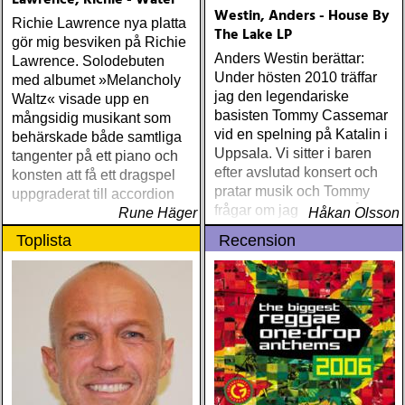
Lawrence, Richie - Water
Westin, Anders - House By
Richie Lawrence nya platta
The Lake LP
gör mig besviken på Richie
Anders Westin berättar:
Lawrence. Solodebuten
Under hösten 2010 träffar
med albumet »Melancholy
jag den legendariske
Waltz« visade upp en
basisten Tommy Cassemar
mångsidig musikant som
vid en spelning på Katalin i
behärskade både samtliga
Uppsala. Vi sitter i baren
tangenter på ett piano och
efter avslutad konsert och
konsten att få ett dragspel
pratar musik och Tommy
uppgraderat till accordion
frågar om jag spelar något
Rune Häger
Håkan Olsson
instrument
Toplista
Recension