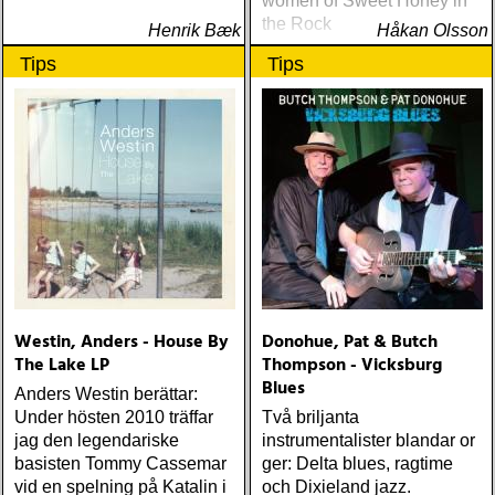
women of Sweet Honey in
the Rock
Henrik Bæk
Håkan Olsson
Tips
Tips
Westin, Anders - House By
Donohue, Pat & Butch
The Lake LP
Thompson - Vicksburg
Blues
Anders Westin berättar:
Under hösten 2010 träffar
Två briljanta
jag den legendariske
instrumentalister blandar or
basisten Tommy Cassemar
ger: Delta blues, ragtime
vid en spelning på Katalin i
och Dixieland jazz.