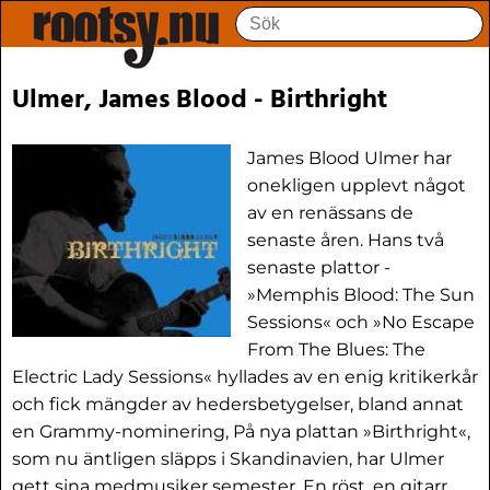
Ulmer, James Blood - Birthright
James Blood Ulmer har
onekligen upplevt något
av en renässans de
senaste åren. Hans två
senaste plattor -
»Memphis Blood: The Sun
Sessions« och »No Escape
From The Blues: The
Electric Lady Sessions« hyllades av en enig kritikerkår
och fick mängder av hedersbetygelser, bland annat
en Grammy-nominering, På nya plattan »Birthright«,
som nu äntligen släpps i Skandinavien, har Ulmer
gett sina medmusiker semester. En röst, en gitarr