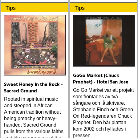
the Champions of the World
Tips
Tips
Stay True (Loose) Slow Fox
Just Like the Birds (Rootsy)
Steve Earle The Low
Highway (New West) Bob
Dylan Another Self Portrait
(Columbia) Halden Electric
Women (Rootsy) Rokia
Traoré Beautiful Africa
(Nonesuch) Sam Baker Say
Grace (Sam Baker Music)
Guy Clark My Favorite
GoGo Market (Chuck
Picture Of You (Dualtone)
Prophet) - Hotel San Jose
Sweet Honey in the Rock -
Richard Lindgren Driftwood
Sacred Ground
Go Go Market var ett projekt
(Rootsy) Chip Taylor Block
som frontades av två
Rooted in spiritual music
Out The Sirens Of This
sångare och låtskrivare,
and steeped in African-
Lonely World (Trainwreck)
Stephanie Finch och Green
American tradition without
Nick Cave & The Bad
On Red-legendaren Chuck
being preachy or heavy-
Seeds Push The Sky Away
Prophet. Den här plattan
handed, Sacred Ground
(Bad Seed) Andi Almqvist
kom 2002 och hyllades i
pulls from the various faiths
Warsaw Holiday (Rootsy)
pressen
and life experiences of the