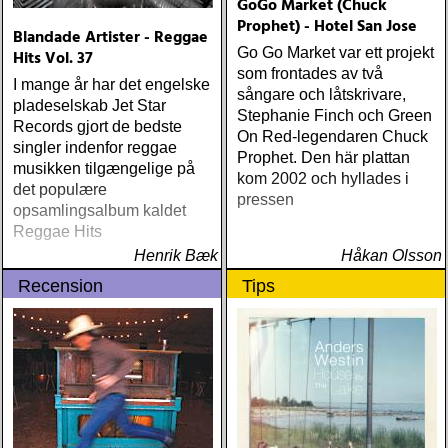
GoGo Market (Chuck
Picture Of You (Dualtone)
Prophet) - Hotel San Jose
Blandade Artister - Reggae
Richard Lindgren Driftwood
Go Go Market var ett projekt
Hits Vol. 37
(Rootsy) Chip Taylor Block
som frontades av två
Out The Sirens Of This
I mange år har det engelske
sångare och låtskrivare,
Lonely World (Trainwreck)
pladeselskab Jet Star
Stephanie Finch och Green
Nick Cave & The Bad
Records gjort de bedste
On Red-legendaren Chuck
Seeds Push The Sky Away
singler indenfor reggae
Prophet. Den här plattan
(Bad Seed) Andi Almqvist
musikken tilgængelige på
kom 2002 och hyllades i
Warsaw Holiday (Rootsy)
det populære
pressen
Townes Van Zandt
opsamlingsalbum kaldet
Sunshine Boy: The
Reggae Hits
Unheard Studio Sessions &
Henrik Bæk
Håkan Olsson
Demos 1971-1972
Recension
Tips
(Omnivore) Naturligtvis
borde alla årets Rootsy-
plattor vara med på listan,
men jag har istället valt att
bara lista de plattor jag
lyssnat på väsentligt mycket
mer än vad tjänsten kräver