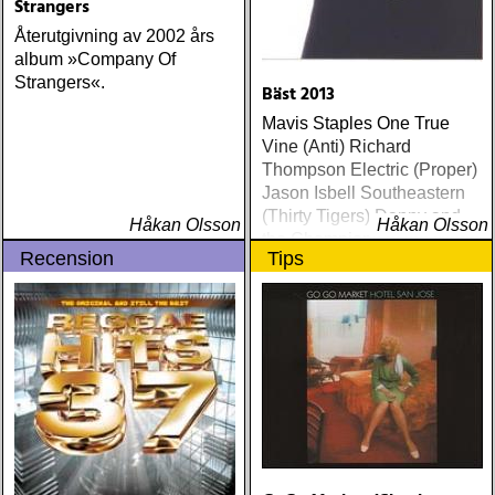
Strangers
Återutgivning av 2002 års
album »Company Of
Strangers«.
Bäst 2013
Mavis Staples One True
Vine (Anti) Richard
Thompson Electric (Proper)
Jason Isbell Southeastern
(Thirty Tigers) Danny and
Håkan Olsson
Håkan Olsson
the Champions of the World
Recension
Tips
Stay True (Loose) Slow Fox
Just Like the Birds (Rootsy)
Steve Earle The Low
Highway (New West) Bob
Dylan Another Self Portrait
(Columbia) Halden Electric
Women (Rootsy) Rokia
Traoré Beautiful Africa
(Nonesuch) Sam Baker Say
Grace (Sam Baker Music)
Guy Clark My Favorite