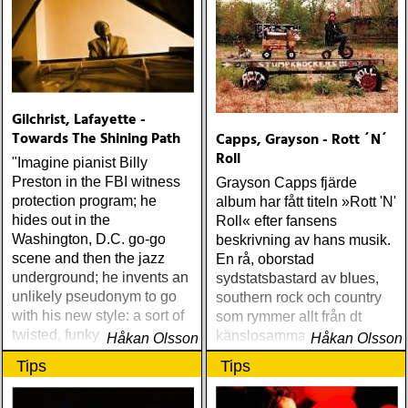
Gilchrist, Lafayette -
Towards The Shining Path
Capps, Grayson - Rott ´N´
Roll
"Imagine pianist Billy
Preston in the FBI witness
Grayson Capps fjärde
protection program; he
album har fått titeln »Rott 'N'
hides out in the
Roll« efter fansens
Washington, D.C. go-go
beskrivning av hans musik.
scene and then the jazz
En rå, oborstad
underground; he invents an
sydstatsbastard av blues,
unlikely pseudonym to go
southern rock och country
with his new style: a sort of
som rymmer allt från dt
twisted, funky, neo-juke-
känslosamma och
Håkan Olsson
Håkan Olsson
joint avant-gut-bucket.
sentimentala till ohämmad
Tips
Tips
Please meet Lafayette
pang-på-rödbetan-rock
Gilchrist