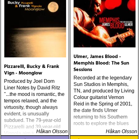
Ulmer, James Blood -
Memphis Blood: The Sun
Pizzarelli, Bucky & Frank
Sessions
Vign - Moonglow
Recorded at the legendary
Produced by Joel Dorn
Sun Studios in Memphis,
Liner Notes by David Ritz
TN, and produced by Living
"...the mood is romantic, the
Colour guitarist Vernon
tempos relaxed, and the
Reid in the Spring of 2001,
virtuosity, though always
the date finds Ulmer
evident, is unusually
returning to his Southern
subdued. The 79-year-old
roots to explore the blues
Pizzarelli and 39-year-old
Håkan Olsson
Håkan Olsson
Vignola aim to seduce