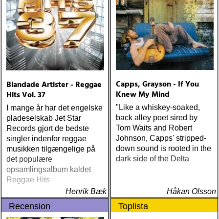
Capps, Grayson - If You
Blandade Artister - Reggae
Knew My Mind
Hits Vol. 37
"Like a whiskey-soaked,
I mange år har det engelske
back alley poet sired by
pladeselskab Jet Star
Tom Waits and Robert
Records gjort de bedste
Johnson, Capps' stripped-
singler indenfor reggae
down sound is rooted in the
musikken tilgængelige på
dark side of the Delta
det populære
opsamlingsalbum kaldet
Reggae Hits
Henrik Bæk
Håkan Olsson
Recension
Toplista