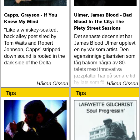
Capps, Grayson - If You
Ulmer, James Blood - Bad
Knew My Mind
Blood In The City: The
Piety Street Sessions
"Like a whiskey-soaked,
back alley poet sired by
Det senaste decenniet har
Tom Waits and Robert
James Blood Ulmer upplevt
Johnson, Capps' stripped-
en ny vår som artist. Den
down sound is rooted in the
egensinnige gitarristen som
dark side of the Delta
låg bakom några av 80-
talets mest innovativa
jazzplattor har på senare tid
hyllats som förvaltare och
Håkan Olsson
Håkan Olsson
förnyare av bluesen
Tips
Tips