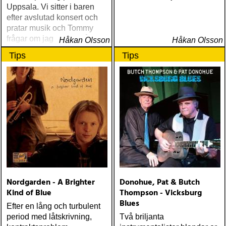
Uppsala. Vi sitter i baren
efter avslutad konsert och
pratar musik och Tommy
frågar om jag spelar något
Håkan Olsson
Håkan Olsson
instrument
Tips
Tips
Nordgarden - A Brighter
Donohue, Pat & Butch
Kind of Blue
Thompson - Vicksburg
Blues
Efter en lång och turbulent
period med låtskrivning,
Två briljanta