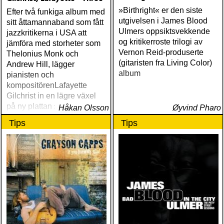
»Birthright« er den siste
Efter två funkiga album med
utgivelsen i James Blood
sitt åttamannaband som fått
Ulmers oppsiktsvekkende
jazzkritikerna i USA att
og kritikerroste trilogi av
jämföra med storheter som
Vernon Reid-produserte
Thelonius Monk och
(gitaristen fra Living Color)
Andrew Hill, lägger
album
pianisten och
kompositörenLafayette
Gilchrist in en lägre växel
på ny plattan »Three«
Håkan Olsson
Øyvind Pharo
Tips
Tips