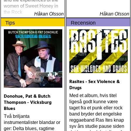
Townes Van Zandt
women of Sweet Honey in
Sunshine Boy: The
the Rock
Unheard Studio Sessions &
Håkan Olsson
Håkan Olsson
Demos 1971-1972
Tips
Recension
(Omnivore) Naturligtvis
borde alla årets Rootsy-
plattor vara med på listan,
men jag har istället valt att
bara lista de plattor jag
lyssnat på väsentligt mycket
mer än vad tjänsten kräver
Rasites - Sex Violence &
Drugs
Donohue, Pat & Butch
Med et album, hvis titel
Thompson - Vicksburg
ligeså godt kunne være
Blues
taget fra et punk eller rock
band bryder det engelske
Två briljanta
reggaeband Ras Ites knap
instrumentalister blandar or
syv års studie pause siden
ger: Delta blues, ragtime