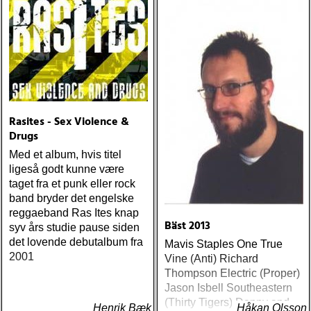
Rasites - Sex Violence &
Drugs
Med et album, hvis titel
ligeså godt kunne være
taget fra et punk eller rock
band bryder det engelske
reggaeband Ras Ites knap
Bäst 2013
syv års studie pause siden
det lovende debutalbum fra
Mavis Staples One True
2001
Vine (Anti) Richard
Thompson Electric (Proper)
Jason Isbell Southeastern
(Thirty Tigers) Danny and
Henrik Bæk
Håkan Olsson