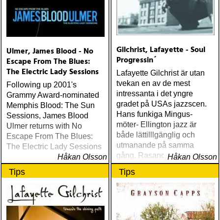
Gilchrist, Lafayette - Soul
Ulmer, James Blood - No
Progressin´
Escape From The Blues:
The Electric Lady Sessions
Lafayette Gilchrist är utan
tvekan en av de mest
Following up 2001's
intressanta i det yngre
Grammy Award-nominated
gradet på USAs jazzscen.
Memphis Blood: The Sun
Hans funkiga Mingus-
Sessions, James Blood
möter- Ellington jazz är
Ulmer returns with No
både lättilllgänglig och
Escape From The Blues:
utmanande på samma
The Electric Lady Sessions
gång. Rasande skickligt
Håkan Olsson
Håkan Olsson
genomfört utan att tappa i
Tips
Tips
intensitet och...ja, soul.