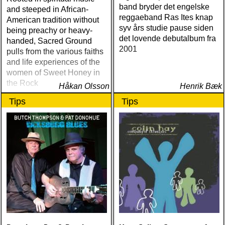
band bryder det engelske
and steeped in African-
reggaeband Ras Ites knap
American tradition without
syv års studie pause siden
being preachy or heavy-
det lovende debutalbum fra
handed, Sacred Ground
2001
pulls from the various faiths
and life experiences of the
women of Sweet Honey in
the Rock
Håkan Olsson
Henrik Bæk
Tips
Tips