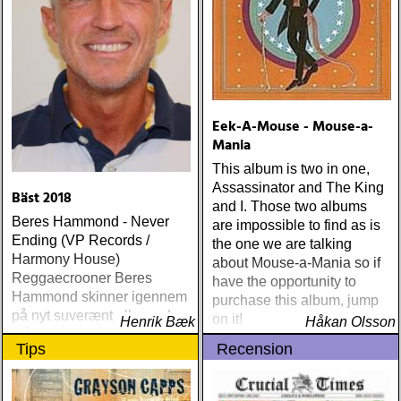
Eek-A-Mouse - Mouse-a-
Mania
This album is two in one,
Assassinator and The King
Bäst 2018
and I. Those two albums
Beres Hammond - Never
are impossible to find as is
Ending (VP Records /
the one we are talking
Harmony House)
about Mouse-a-Mania so if
Reggaecrooner Beres
have the opportunity to
Hammond skinner igennem
purchase this album, jump
på nyt suverænt album, der
on it!
Henrik Bæk
Håkan Olsson
måske er hans bedste
Tips
Recension
gennem tiderne