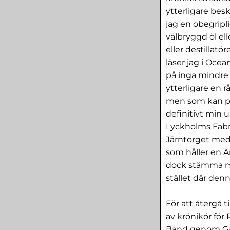
ytterligare besk
jag en obegripli
välbryggd öl el
eller destillatör
läser jag i Oce
på inga mindre ä
ytterligare en r
men som kan påv
definitivt min 
Lyckholms Fabri
Järntorget med 
som håller en A
dock stämma mö
stället där denn
För att återgå 
av krönikör för
Band genom Ga