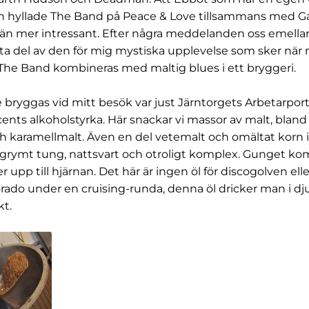
ch hyllade The Band på Peace & Love tillsammans med G
n än mer intressant. Efter några meddelanden oss emellan 
få ta del av den för mig mystiska upplevelse som sker när
The Band kombineras med maltig blues i ett bryggeri.
 bryggas vid mitt besök var just Järntorgets Arbetarport
cents alkoholstyrka. Här snackar vi massor av malt, blan
 karamellmalt. Även en del vetemalt och omältat korn 
grymt tung, nattsvart och otroligt komplex. Gunget ko
 upp till hjärnan. Det här är ingen öl för discogolven elle
orado under en cruising-runda, denna öl dricker man i 
kt.