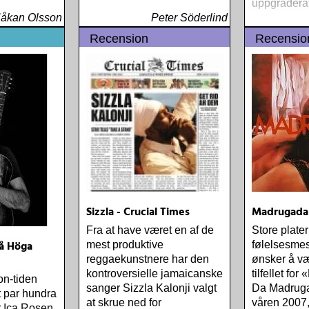
uppgraderat
åkan Olsson
Peter Söderlind
Recension
Recensio
Sizzla - Crucial Times
Madrugada
Fra at have været en af de
Store plater
å Höga
mest produktive
følelsesme
reggaekunstnere har den
ønsker å væ
kontroversielle jamaicanske
tilfellet fo
on-tiden
sanger Sizzla Kalonji valgt
Da Madrugad
t par hundra
at skrue ned for
våren 2007, 
r Ica Rosen