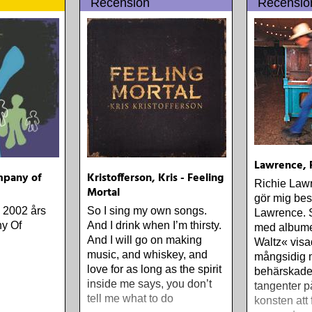
Recension
Recensio
Lawrence, 
mpany of
Kristofferson, Kris - Feeling
Richie Lawr
Mortal
gör mig bes
v 2002 års
So I sing my own songs.
Lawrence. 
y Of
And I drink when I’m thirsty.
med albume
And I will go on making
Waltz« vis
music, and whiskey, and
mångsidig 
love for as long as the spirit
behärskade
inside me says, you don’t
tangenter p
tell me what to do
konsten att 