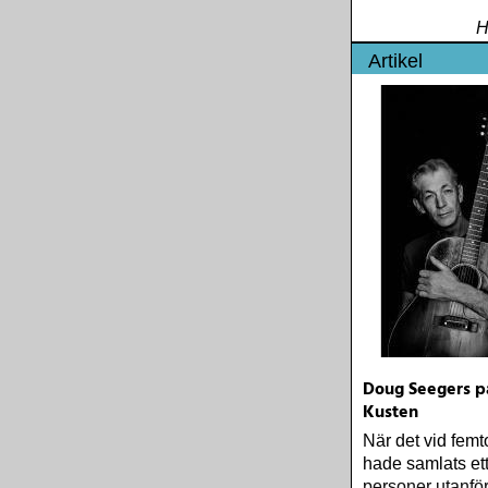
H
Artikel
Doug Seegers p
Kusten
När det vid femt
hade samlats et
personer utanfö