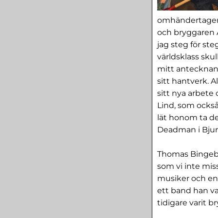
omhändertagen 
och bryggaren A
jag steg för ste
världsklass sku
mitt antecknan
sitt hantverk. 
sitt nya arbete 
Lind, som också 
lät honom ta de
Deadman i Bjur
Thomas Bingebo
som vi inte mi
musiker och en 
ett band han va
tidigare varit 