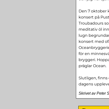
Den 7 oktober 
konsert på Pust
Troubadours som
meditativ öl inn
lugn begrundan 
konsert med ofa
Oceanbryggeriet
för en minnesvä
bryggeri. Hoppa
präglar Ocean.
Slutligen, finn
dagens upplevel
Skrivet av Peter 