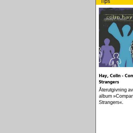
Tips
Hay, Colin - Co
Strangers
Återutgivning a
album »Compan
Strangers«.