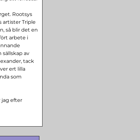
rget. Rootsys
artister Triple
 så blir det en
fört arbete i
pännande
 sällskap av
lexander, tack
r ert lilla
 anda som
 jag efter