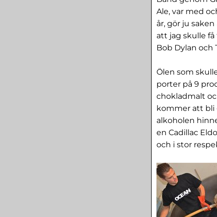
Ale, var med o
år, gör ju sake
att jag skulle 
Bob Dylan och 
Ölen som skulle
porter på 9 pro
chokladmalt och
kommer att bli 
alkoholen hinner
en Cadillac Eld
och i stor respe