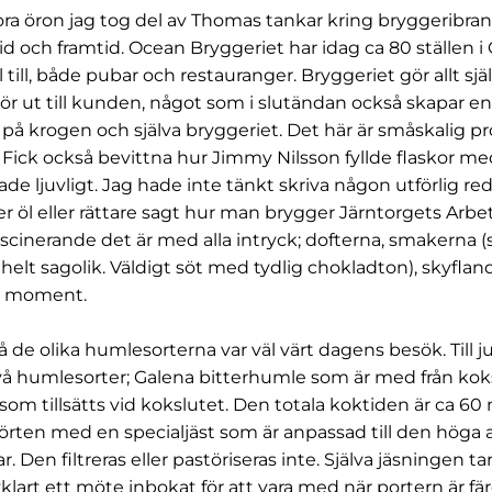
ra öron jag tog del av Thomas tankar kring bryggeribran
tid och framtid. Ocean Bryggeriet har idag ca 80 ställen
 till, både pubar och restauranger. Bryggeriet gör allt själ
kör ut till kunden, något som i slutändan också skapar e
på krogen och själva bryggeriet. Det här är småskalig 
 Fick också bevittna hur Jimmy Nilsson fyllde flaskor med
de ljuvligt. Jag hade inte tänkt skriva någon utförlig re
 öl eller rättare sagt hur man brygger Järntorgets Arbeta
ascinerande det är med alla intryck; dofterna, smakerna 
helt sagolik. Väldigt söt med tydlig chokladton), skyflan
a moment.
å de olika humlesorterna var väl värt dagens besök. Till j
två humlesorter; Galena bitterhumle som är med från kok
som tillsätts vid kokslutet. Den totala koktiden är ca 60 
örten med en specialjäst som är anpassad till den höga 
. Den filtreras eller pastöriseras inte. Själva jäsningen ta
vklart ett möte inbokat för att vara med när portern är färd