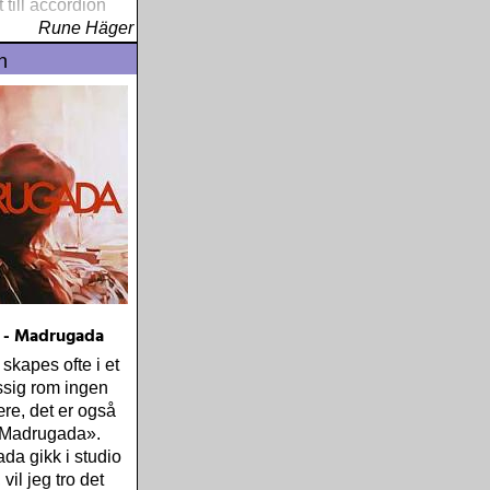
 till accordion
Rune Häger
n
 - Madrugada
 skapes ofte i et
ssig rom ingen
re, det er også
r «Madrugada».
a gikk i studio
vil jeg tro det