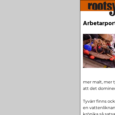
Arbetarpor
mer malt, mer t
att det dominer
Tyvärr finns oc
en vattenliknan
krönika så sats