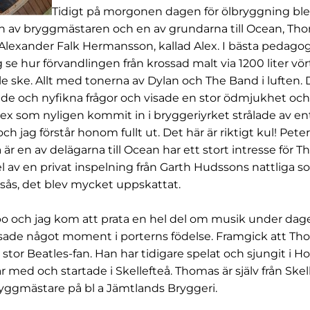
Tidigt på morgonen dagen för ölbryggning blev
av bryggmästaren och en av grundarna till Ocean, Th
lexander Falk Hermansson, kallad Alex. I bästa pedagog
g se hur förvandlingen från krossad malt via 1200 liter vört 
lle ske. Allt med tonerna av Dylan och The Band i luften
de och nyfikna frågor och visade en stor ödmjukhet och
Alex som nyligen kommit in i bryggeriyrket strålade av e
och jag förstår honom fullt ut. Det här är riktigt kul! Pet
är en av delägarna till Ocean har ett stort intresse för 
l av en privat inspelning från Garth Hudssons nattliga
sås, det blev mycket uppskattat.
 och jag kom att prata en hel del om musik under dage
ssade något moment i porterns födelse. Framgick att Th
stor Beatles-fan. Han har tidigare spelat och sjungit i H
r med och startade i Skellefteå. Thomas är själv från Skel
bryggmästare på bl a Jämtlands Bryggeri.