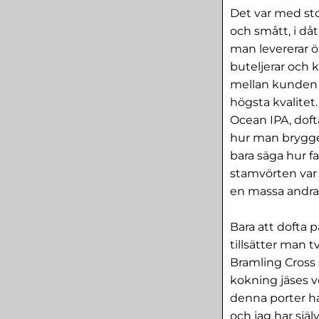
Det var med sto
och smått, i då
man levererar öl
buteljerar och 
mellan kunden 
högsta kvalitet.
Ocean IPA, dofta
hur man brygger
bara säga hur f
stamvörten var 
en massa andr
Bara att dofta p
tillsätter man 
Bramling Cross 
kokning jäses v
denna porter har
och jag har själ