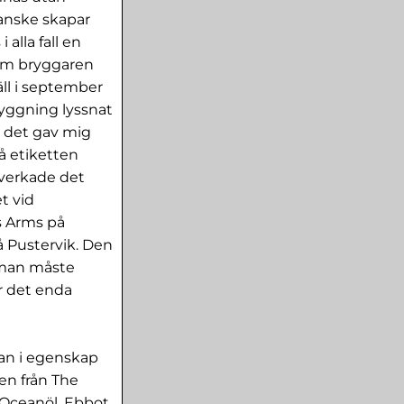
 kanske skapar
 alla fall en
som bryggaren
väll i september
ryggning lyssnat
v, det gav mig
på etiketten
åverkade det
t vid
s Arms på
å Pustervik. Den
, man måste
r det enda
ean i egenskap
en från The
Oceanöl, Ebbot