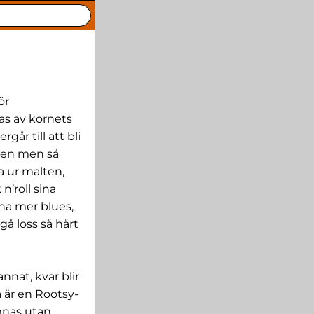
ör
as av kornets
år till att bli
nden men så
a ur malten,
n’roll sina
ha mer blues,
gå loss så hårt
nnat, kvar blir
 är en Rootsy-
ämnas utan