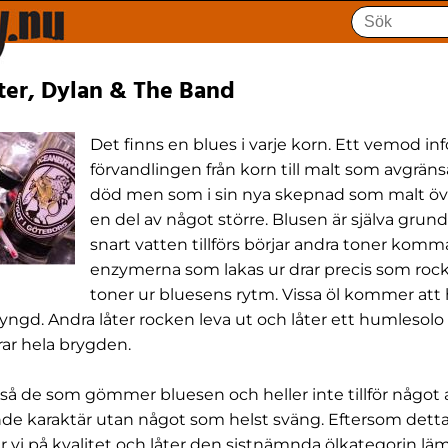
ter, Dylan & The Band
Det finns en blues i varje korn. Ett vemod inf
förvandlingen från korn till malt som avgräns
död men som i sin nya skepnad som malt överg
en del av något större. Blusen är själva gru
snart vatten tillförs börjar andra toner komm
enzymerna som lakas ur drar precis som rock 
toner ur bluesens rytm. Vissa öl kommer att 
yngd. Andra låter rocken leva ut och låter ett humlesolo 
ar hela brygden.
kså de som gömmer bluesen och heller inte tillför något a
de karaktär utan något som helst sväng. Eftersom detta
ar vi på kvalitet och låter den sistnämnda ölkategorin l