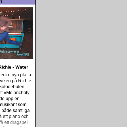
n
Richie - Water
ence nya platta
viken på Richie
Solodebuten
t »Melancholy
ade upp en
musikant som
 både samtliga
å ett piano och
få ett dragspel