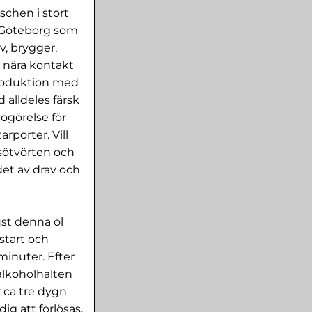
schen i stort
 i Göteborg som
v, brygger,
n nära kontakt
produktion med
 alldeles färsk
dogörelse för
rporter. Vill
(sötvörten och
det av drav och
ust denna öl
start och
minuter. Efter
alkoholhalten
r ca tre dygn
ig att förlösas.