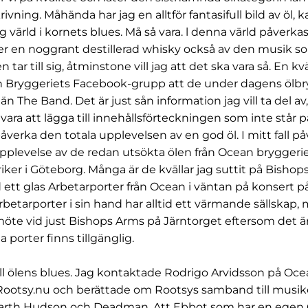
rivning. Måhända har jag en alltför fantasifull bild av öl,
g värld i kornets blues. Må så vara. l denna värld påverkas i
ler en noggrant destillerad whisky också av den musik 
en tar till sig, åtminstone vill jag att det ska vara så. En k
an Bryggeriets Facebook-grupp att de under dagens ölb
n The Band. Det är just sån information jag vill ta del a
åvara att lägga till innehållsförteckningen som inte står 
erka den totala upplevelsen av en god öl. I mitt fall p
upplevelse av de redan utsökta ölen från Ocean bryggerie
ker i Göteborg. Många är de kvällar jag suttit på Bishop
ett glas Arbetarporter från Ocean i väntan på konsert p
rbetarporter i sin hand har alltid ett värmande sällskap
te vid just Bishops Arms på Järntorget eftersom det ä
a porter finns tillgänglig.
till ölens blues. Jag kontaktade Rodrigo Arvidsson på Oc
 Rootsy.nu och berättade om Rootsys samband till musik
rth Hudson och Deadman. Att Ebbot som har en egen 