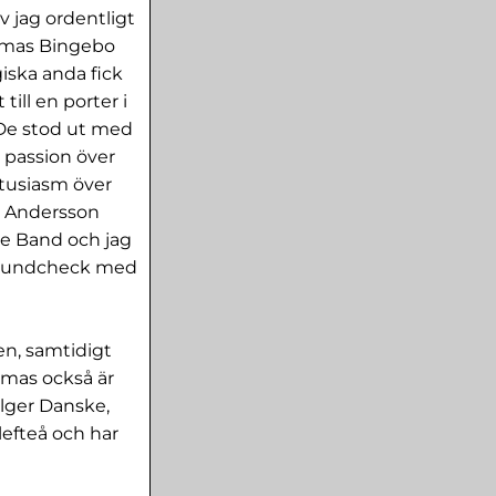
 jag ordentligt
omas Bingebo
iska anda fick
till en porter i
. De stod ut med
 passion över
ntusiasm över
er Andersson
The Band och jag
 soundcheck med
n, samtidigt
omas också är
olger Danske,
lefteå och har