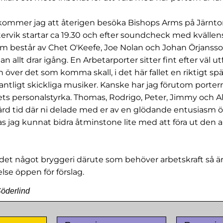
kommer jag att återigen besöka Bishops Arms på Järnto
ervik startar ca 19.30 och efter soundcheck med kvällens 
 består av Chet O'Keefe, Joe Nolan och Johan Örjansson,
an allt drar igång. En Arbetarporter sitter fint efter väl ut
över det som komma skall, i det här fallet en riktigt s
ntligt skickliga musiker. Kanske har jag förutom portern
s personalstyrka. Thomas, Rodrigo, Peter, Jimmy och A
rd tid där ni delade med er av en glödande entusiasm öve
s jag kunnat bidra åtminstone lite med att föra ut den
s det något bryggeri därute som behöver arbetskraft så är
se öppen för förslag.
Söderlind