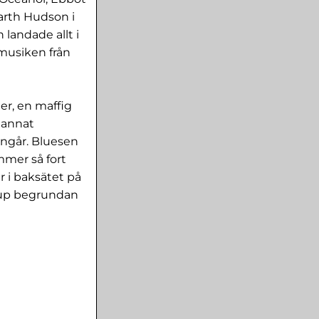
arth Hudson i
landade allt i
 musiken från
er, en maffig
d annat
ingår. Bluesen
mmer så fort
r i baksätet på
djup begrundan