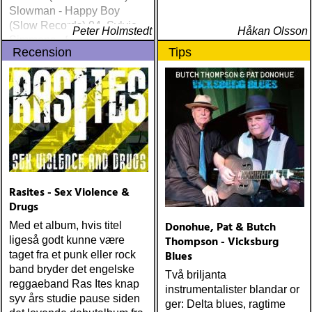
Slowman - Happy Boy
(Slow Records) 04. Sylvie
Peter Holmstedt
Håkan Olsson
Simmons - Sylvie (Light In
Recension
Tips
The Attic) 05. Ethan Johns -
The Reckoning (Three
Crows) 06. Ray
Lamontagne - Supernova
(Stone Dwarf) 07
Rasites - Sex Violence &
Drugs
Donohue, Pat & Butch
Med et album, hvis titel
Thompson - Vicksburg
ligeså godt kunne være
Blues
taget fra et punk eller rock
band bryder det engelske
Två briljanta
reggaeband Ras Ites knap
instrumentalister blandar or
syv års studie pause siden
ger: Delta blues, ragtime