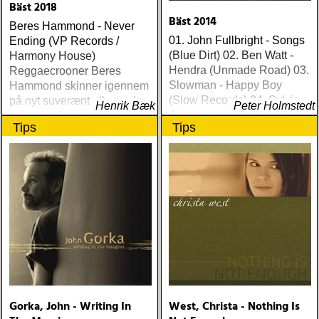
Bäst 2018
Bäst 2014
Beres Hammond - Never
01. John Fullbright - Songs
Ending (VP Records /
(Blue Dirt) 02. Ben Watt -
Harmony House)
Hendra (Unmade Road) 03.
Reggaecrooner Beres
Slowman - Happy Boy
Hammond skinner igennem
(Slow Records) 04. Sylvie
på nyt suverænt album, der
Henrik Bæk
Peter Holmstedt
Simmons - Sylvie (Light In
måske er hans bedste
Tips
Tips
The Attic) 05. Ethan Johns -
gennem tiderne
The Reckoning (Three
Crows) 06. Ray
Lamontagne - Supernova
(Stone Dwarf) 07
Gorka, John - Writing In
West, Christa - Nothing Is