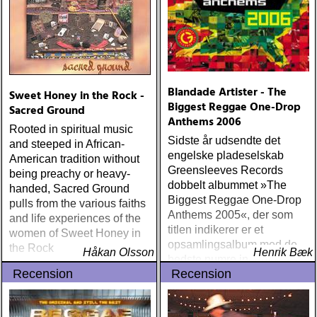
mer än vad tjänsten kräver
Blandade Artister - The
Sweet Honey in the Rock -
Biggest Reggae One-Drop
Sacred Ground
Anthems 2006
Rooted in spiritual music
Sidste år udsendte det
and steeped in African-
engelske pladeselskab
American tradition without
Greensleeves Records
being preachy or heavy-
dobbelt albummet »The
handed, Sacred Ground
Biggest Reggae One-Drop
pulls from the various faiths
Anthems 2005«, der som
and life experiences of the
titlen indikerer er et
women of Sweet Honey in
opsamlingsalbum med de
the Rock
Håkan Olsson
Henrik Bæk
bedste numre indenfor den
Recension
Recension
populære reggaestil kaldet
one-drop