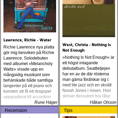
Lawrence, Richie - Water
West, Christa - Nothing Is
Richie Lawrence nya platta
Not Enough
gör mig besviken på Richie
»Nothing Is Not Enough« är
Lawrence. Solodebuten
ett högst intagande
med albumet »Melancholy
debutalbum. Seattletjejen
Waltz« visade upp en
har en av de där rösterna
mångsidig musikant som
man gärna förälskar sig i:
behärskade både samtliga
med lite jazz och en skvätt
tangenter på ett piano och
Norah Jones i mixen. Hon
konsten att få ett dragspel
skriver dessutom bra låtar
uppgraderat till accordion
Rune Häger
Håkan Olsson
Recension
Tips