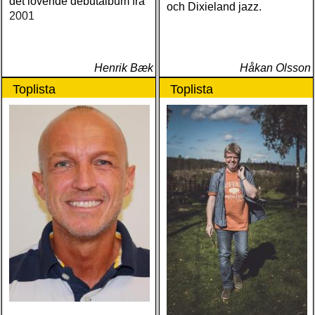
det lovende debutalbum fra
och Dixieland jazz.
2001
Henrik Bæk
Håkan Olsson
Toplista
Toplista