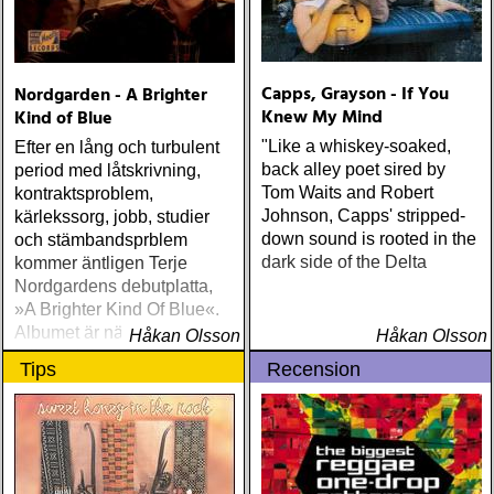
(Nonesuch) Sam Baker Say
Grace (Sam Baker Music)
Guy Clark My Favorite
Picture Of You (Dualtone)
Capps, Grayson - If You
Nordgarden - A Brighter
Richard Lindgren Driftwood
Knew My Mind
Kind of Blue
(Rootsy) Chip Taylor Block
Out The Sirens Of This
"Like a whiskey-soaked,
Efter en lång och turbulent
Lonely World (Trainwreck)
back alley poet sired by
period med låtskrivning,
Nick Cave & The Bad
Tom Waits and Robert
kontraktsproblem,
Seeds Push The Sky Away
Johnson, Capps' stripped-
kärlekssorg, jobb, studier
(Bad Seed) Andi Almqvist
down sound is rooted in the
och stämbandsprblem
Warsaw Holiday (Rootsy)
dark side of the Delta
kommer äntligen Terje
Townes Van Zandt
Nordgardens debutplatta,
Sunshine Boy: The
»A Brighter Kind Of Blue«.
Unheard Studio Sessions &
Albumet är nära, enkelt och
Håkan Olsson
Håkan Olsson
Demos 1971-1972
ärligt och handlar om
Tips
Recension
(Omnivore) Naturligtvis
upplevelser och historier
borde alla årets Rootsy-
från en ung mans liv
plattor vara med på listan,
men jag har istället valt att
bara lista de plattor jag
lyssnat på väsentligt mycket