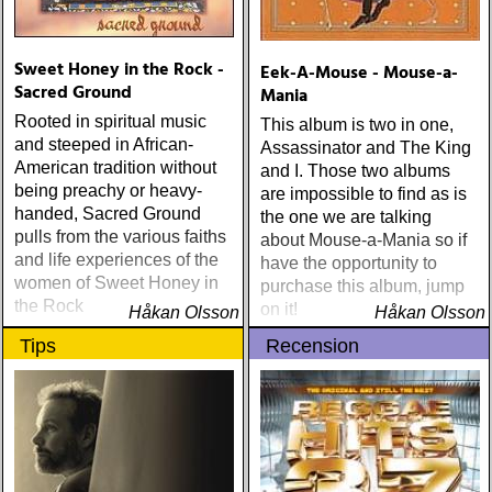
Grace (Sam Baker Music)
Guy Clark My Favorite
Picture Of You (Dualtone)
Sweet Honey in the Rock -
Eek-A-Mouse - Mouse-a-
Richard Lindgren Driftwood
Sacred Ground
Mania
(Rootsy) Chip Taylor Block
Rooted in spiritual music
Out The Sirens Of This
This album is two in one,
and steeped in African-
Lonely World (Trainwreck)
Assassinator and The King
American tradition without
Nick Cave & The Bad
and I. Those two albums
being preachy or heavy-
Seeds Push The Sky Away
are impossible to find as is
handed, Sacred Ground
(Bad Seed) Andi Almqvist
the one we are talking
pulls from the various faiths
Warsaw Holiday (Rootsy)
about Mouse-a-Mania so if
and life experiences of the
Townes Van Zandt
have the opportunity to
women of Sweet Honey in
Sunshine Boy: The
purchase this album, jump
the Rock
Unheard Studio Sessions &
on it!
Håkan Olsson
Håkan Olsson
Demos 1971-1972
Tips
Recension
(Omnivore) Naturligtvis
borde alla årets Rootsy-
plattor vara med på listan,
men jag har istället valt att
bara lista de plattor jag
lyssnat på väsentligt mycket