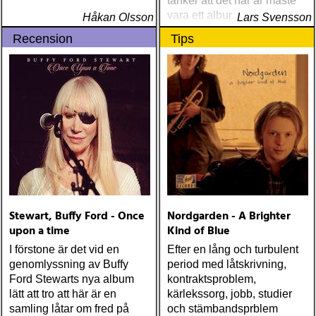
tänker att det här är måste
vara ett album som talar till
Håkan Olsson
Lars Svensson
en äldre recensent
Recension
Tips
Stewart, Buffy Ford - Once
Nordgarden - A Brighter
upon a time
Kind of Blue
I förstone är det vid en
Efter en lång och turbulent
genomlyssning av Buffy
period med låtskrivning,
Ford Stewarts nya album
kontraktsproblem,
lätt att tro att här är en
kärlekssorg, jobb, studier
samling låtar om fred på
och stämbandsprblem