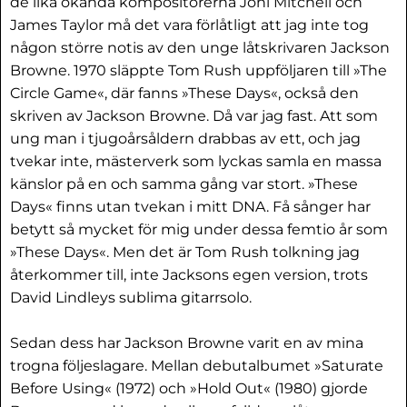
de lika okända kompositörerna Joni Mitchell och
James Taylor må det vara förlåtligt att jag inte tog
någon större notis av den unge låtskrivaren Jackson
Browne. 1970 släppte Tom Rush uppföljaren till »The
Circle Game«, där fanns »These Days«, också den
skriven av Jackson Browne. Då var jag fast. Att som
ung man i tjugoårsåldern drabbas av ett, och jag
tvekar inte, mästerverk som lyckas samla en massa
känslor på en och samma gång var stort. »These
Days« finns utan tvekan i mitt DNA. Få sånger har
betytt så mycket för mig under dessa femtio år som
»These Days«. Men det är Tom Rush tolkning jag
återkommer till, inte Jacksons egen version, trots
David Lindleys sublima gitarrsolo.
Sedan dess har Jackson Browne varit en av mina
trogna följeslagare. Mellan debutalbumet »Saturate
Before Using« (1972) och »Hold Out« (1980) gjorde