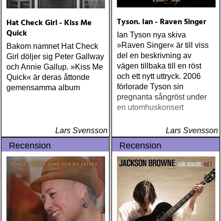
Tyson. Ian - Raven Singer
Hat Check Girl - Kiss Me
Quick
Ian Tyson nya skiva
»Raven Singer« är till viss
Bakom namnet Hat Check
del en beskrivning av
Girl döljer sig Peter Gallway
vägen tillbaka till en röst
och Annie Gallup. »Kiss Me
och ett nytt uttryck. 2006
Quick« är deras åttonde
förlorade Tyson sin
gemensamma album
pregnanta sångröst under
en utomhuskonsert
Lars Svensson
Lars Svensson
Recension
Recension