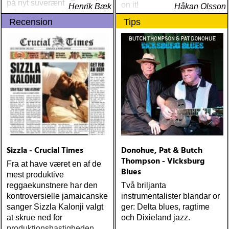
på nyt suverænt album, der
on it!
Henrik Bæk
Håkan Olsson
måske er hans bedste
Recension
Tips
gennem tiderne
Sizzla - Crucial Times
Donohue, Pat & Butch
Thompson - Vicksburg
Fra at have været en af de
Blues
mest produktive
reggaekunstnere har den
Två briljanta
kontroversielle jamaicanske
instrumentalister blandar or
sanger Sizzla Kalonji valgt
ger: Delta blues, ragtime
at skrue ned for
och Dixieland jazz.
produktionshastigheden