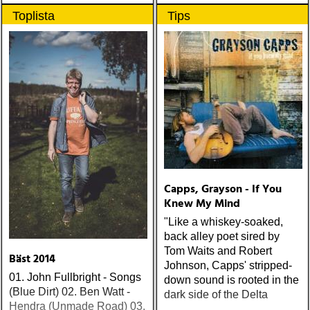
ärligt och handlar om
Toplista
Tips
upplevelser och historier
från en ung mans liv
Capps, Grayson - If You
Knew My Mind
"Like a whiskey-soaked,
back alley poet sired by
Tom Waits and Robert
Bäst 2014
Johnson, Capps' stripped-
01. John Fullbright - Songs
down sound is rooted in the
(Blue Dirt) 02. Ben Watt -
dark side of the Delta
Hendra (Unmade Road) 03.