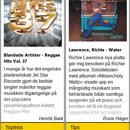
Lawrence, Richie - Water
Blandade Artister - Reggae
Richie Lawrence nya platta
Hits Vol. 37
gör mig besviken på Richie
I mange år har det engelske
Lawrence. Solodebuten
pladeselskab Jet Star
med albumet »Melancholy
Records gjort de bedste
Waltz« visade upp en
singler indenfor reggae
mångsidig musikant som
musikken tilgængelige på
behärskade både samtliga
det populære
tangenter på ett piano och
opsamlingsalbum kaldet
konsten att få ett dragspel
Reggae Hits
uppgraderat till accordion
Henrik Bæk
Rune Häger
Toplista
Tips