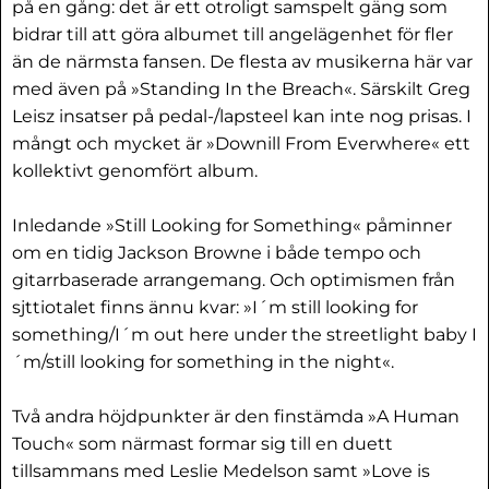
på en gång: det är ett otroligt samspelt gäng som
bidrar till att göra albumet till angelägenhet för fler
än de närmsta fansen. De flesta av musikerna här var
med även på »Standing In the Breach«. Särskilt Greg
Leisz insatser på pedal-/lapsteel kan inte nog prisas. I
mångt och mycket är »Downill From Everwhere« ett
kollektivt genomfört album.
Inledande »Still Looking for Something« påminner
om en tidig Jackson Browne i både tempo och
gitarrbaserade arrangemang. Och optimismen från
sjttiotalet finns ännu kvar: »I´m still looking for
something/I´m out here under the streetlight baby I
´m/still looking for something in the night«.
Två andra höjdpunkter är den finstämda »A Human
Touch« som närmast formar sig till en duett
tillsammans med Leslie Medelson samt »Love is