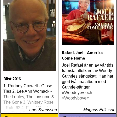
Rafael, Joel - America
Come Home
Joel Rafael är en av vår tids
främsta uttolkare av Woody
Guthries sångskatt. Han har
Bäst 2016
gjort två fina album med
1. Rodney Crowell - Close
Guthrie-sånger,
Ties 2. Lee Ann Womack -
»Woodeye« och
The Lonley, The lonsome &
»Woodyboye«
The Gone 3. Whitney Rose
- Rule 62 4. David Crosby -
Lars Svensson
Magnus Eriksson
Sky Trails 5. Randy