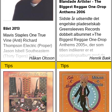
Blandade Artister - The
Biggest Reggae One-Drop
Anthems 2006
Sidste år udsendte det
engelske pladeselskab
Bäst 2013
Greensleeves Records
dobbelt albummet »The
Mavis Staples One True
Biggest Reggae One-Drop
Vine (Anti) Richard
Anthems 2005«, der som
Thompson Electric (Proper)
titlen indikerer er et
Jason Isbell Southeastern
opsamlingsalbum med de
(Thirty Tigers) Danny and
Håkan Olsson
Henrik Bæk
bedste numre indenfor den
the Champions of the World
Tips
Tips
populære reggaestil kaldet
Stay True (Loose) Slow Fox
one-drop
Just Like the Birds (Rootsy)
Steve Earle The Low
Highway (New West) Bob
Dylan Another Self Portrait
(Columbia) Halden Electric
Women (Rootsy) Rokia
Traoré Beautiful Africa
(Nonesuch) Sam Baker Say