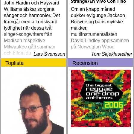
Strange/En Vivo Con Tino
John Hardin och Hayward
Williams älskar sorgsna
Om en knapp måned
sånger och harmonier. Det
dukker evigunge Jackson
framgår med all önskvärd
Browne og hans mytiske
tydlighet när dessa två
makker,
singer-songwriters från
multiinstrumentalisten
Madison respektive
David Lindley opp sammen
Milwaukee gått samman
på Norwegian Wood
och bildat duon Coyote
Lars Svensson
Tom Skjeklesæther
Brother
Toplista
Recension