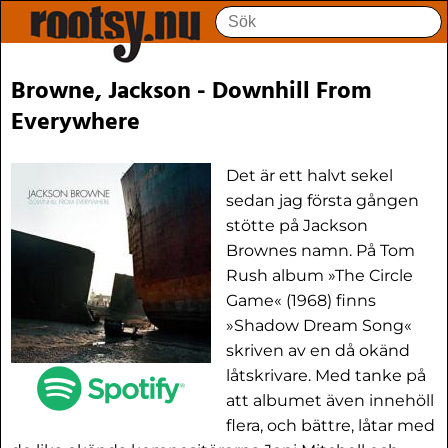
Browne, Jackson - Downhill From
Everywhere
Det är ett halvt sekel
sedan jag första gången
stötte på Jackson
Brownes namn. På Tom
Rush album »The Circle
Game« (1968) finns
»Shadow Dream Song«
skriven av en då okänd
låtskrivare. Med tanke på
att albumet även innehöll
flera, och bättre, låtar med