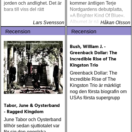
jorden och andlighet. Det är
kommer äntligen Terje
bara till viss del rätt
Nordgardens debutplatta,
»A Brighter Kind Of Blue«.
Albumet är nära, enkelt och
Lars Svensson
Håkan Olsson
ärligt och handlar om
Recension
Recension
upplevelser och historier
från en ung mans liv
Bush, William J. -
Greenback Dollar: The
Incredible Rise of The
Kingston Trio
Greenback Dollar: The
Incredible Rise of The
Kingston Trio är märkligt
nog den första biografin om
USAs första supergrupp
Tabor, June & Oysterband
- Ragged Kingdom
June Tabor och Oysterband
tillhör sedan sjuttiotalet var
för sig den engelska