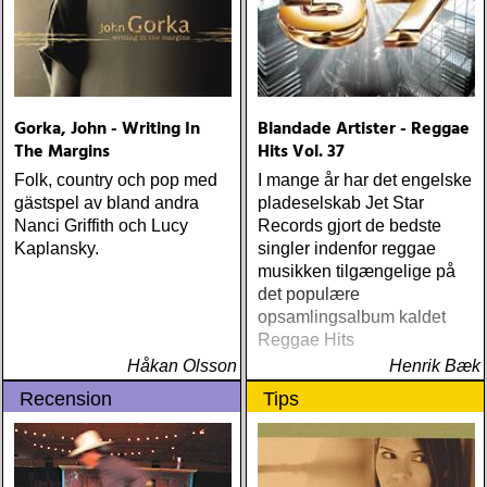
mer än vad tjänsten kräver
Gorka, John - Writing In
Blandade Artister - Reggae
The Margins
Hits Vol. 37
Folk, country och pop med
I mange år har det engelske
gästspel av bland andra
pladeselskab Jet Star
Nanci Griffith och Lucy
Records gjort de bedste
Kaplansky.
singler indenfor reggae
musikken tilgængelige på
det populære
opsamlingsalbum kaldet
Reggae Hits
Håkan Olsson
Henrik Bæk
Recension
Tips