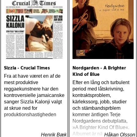
Sizzla - Crucial Times
Nordgarden - A Brighter
Kind of Blue
Fra at have været en af de
mest produktive
Efter en lång och turbulent
reggaekunstnere har den
period med låtskrivning,
kontroversielle jamaicanske
kontraktsproblem,
sanger Sizzla Kalonji valgt
kärlekssorg, jobb, studier
at skrue ned for
och stämbandsprblem
produktionshastigheden
kommer äntligen Terje
Nordgardens debutplatta,
»A Brighter Kind Of Blue«.
Albumet är nära, enkelt och
Henrik Bæk
Håkan Olsson