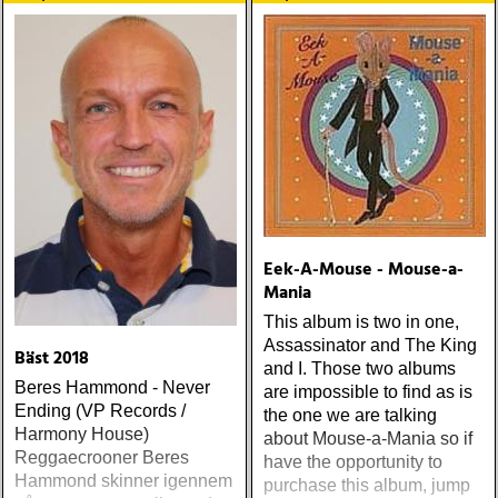
Eek-A-Mouse - Mouse-a-
Mania
This album is two in one,
Assassinator and The King
Bäst 2018
and I. Those two albums
Beres Hammond - Never
are impossible to find as is
Ending (VP Records /
the one we are talking
Harmony House)
about Mouse-a-Mania so if
Reggaecrooner Beres
have the opportunity to
Hammond skinner igennem
purchase this album, jump