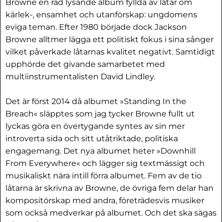
Browne en rad lysande album fyllda av låtar om
kärlek-, ensamhet och utanförskap: ungdomens
eviga teman. Efter 1980 började dock Jackson
Browne alltmer lägga ett politiskt fokus i sina sånger
vilket påverkade låtarnas kvalitet negativt. Samtidigt
upphörde det givande samarbetet med
multiinstrumentalisten David Lindley.
Det är först 2014 då albumet »Standing In the
Breach« släpptes som jag tycker Browne fullt ut
lyckas göra en övertygande syntes av sin mer
introverta sida och sitt utåtriktade, politiska
engagemang. Det nya albumet heter »Downhill
From Everywhere« och lägger sig textmässigt och
musikaliskt nära intill förra albumet. Fem av de tio
låtarna är skrivna av Browne, de övriga fem delar han
kompositörskap med andra, företrädesvis musiker
som också medverkar på albumet. Och det ska sägas