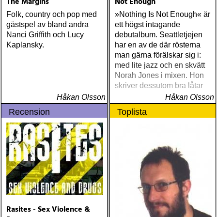
The Margins
Not Enough
Folk, country och pop med
»Nothing Is Not Enough« är
gästspel av bland andra
ett högst intagande
Nanci Griffith och Lucy
debutalbum. Seattletjejen
Kaplansky.
har en av de där rösterna
man gärna förälskar sig i:
med lite jazz och en skvätt
Norah Jones i mixen. Hon
skriver dessutom bra låtar
Håkan Olsson
Håkan Olsson
Recension
Toplista
Rasites - Sex Violence &