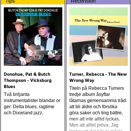
Tips
Recension
Newman - Dark Matter 6.
Buffy Ford Stewart - Once
upon a time 7. Alison
Krauss - Windy City 8.
Chris Hillman - Bidin´ My
Time 9
Donohue, Pat & Butch
Turner, Rebecca - The New
Thompson - Vicksburg
Wrong Way
Blues
Titeln på Rebecca Turners
Två briljanta
tredje album åsyftar
instrumentalister blandar or
låtarnas gemensamma tråd:
ger: Delta blues, ragtime
att bli äldre och försöka
och Dixieland jazz.
göra saker och ting bättre,
men att inte alltid lyckas.
Men att alltid pröva. Jag