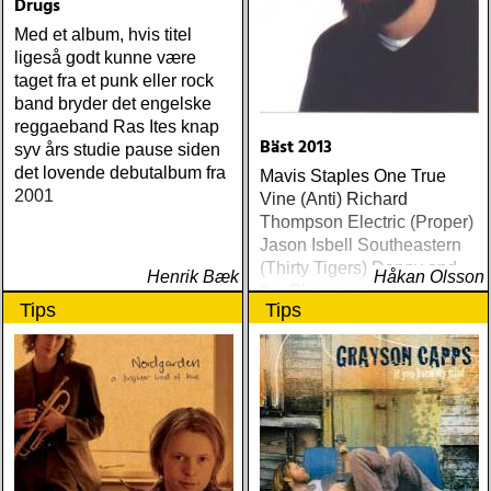
Drugs
Med et album, hvis titel
ligeså godt kunne være
taget fra et punk eller rock
band bryder det engelske
reggaeband Ras Ites knap
Bäst 2013
syv års studie pause siden
det lovende debutalbum fra
Mavis Staples One True
2001
Vine (Anti) Richard
Thompson Electric (Proper)
Jason Isbell Southeastern
(Thirty Tigers) Danny and
Henrik Bæk
Håkan Olsson
the Champions of the World
Tips
Tips
Stay True (Loose) Slow Fox
Just Like the Birds (Rootsy)
Steve Earle The Low
Highway (New West) Bob
Dylan Another Self Portrait
(Columbia) Halden Electric
Women (Rootsy) Rokia
Traoré Beautiful Africa