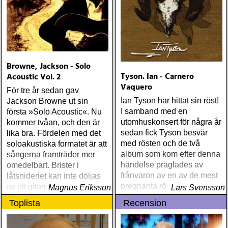
Browne, Jackson - Solo
Tyson. Ian - Carnero
Acoustic Vol. 2
Vaquero
För tre år sedan gav
Ian Tyson har hittat sin röst!
Jackson Browne ut sin
I samband med en
första »Solo Acoustic«. Nu
utomhuskonsert för några år
kommer tvåan, och den är
sedan fick Tyson besvär
lika bra. Fördelen med det
med rösten och de två
soloakustiska formatet är att
album som kom efter denna
sångerna framträder mer
händelse präglades av
omedelbart. Brister i
frånvaron av en av de mest
låtsnideriet kan inte döljas
pregnanta röster inom
av ett gitarrsolo eller ett par
Magnus Eriksson
Lars Svensson
genren singer-songwriters
böljande klaviaturgångar
Toplista
Recension