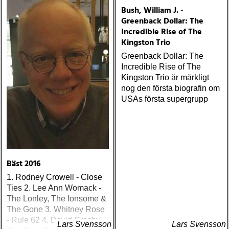
Bush, William J. -
matthews : joy mining
Greenback Dollar: The
(matrix) ÅRETS FANBASE-
Incredible Rise of The
PROJEKT: jill sobule :
Kingston Trio
california years (pinko)
ÅRETS GUY CLARK: keith
Greenback Dollar: The
miles : beyond the
Incredible Rise of The
headlights (house of trout)
Kingston Trio är märkligt
ÅRETS
nog den första biografin om
AMERICA/BYRDS/EAGLES/JAYHAWKS:
USAs första supergrupp
maplewood : yeti boombox
(tapete) ÅRETS
SUPERGRUPP: monsters
of folk : monsters of folk
(rough trade) ÅRETS T-
BONE BURNETT:
Bäst 2016
moonalice : moonalice (a
1. Rodney Crowell - Close
minor label) ÅRETS
Ties 2. Lee Ann Womack -
STÖRSTA, VÄRSTA,
The Lonley, The lonsome &
TYNGSTA & DYRASTE:
The Gone 3. Whitney Rose
neil young : archives
- Rule 62 4. David Crosby -
(reprise) ÅRETS GRAM &
Lars Svensson
Lars Svensson