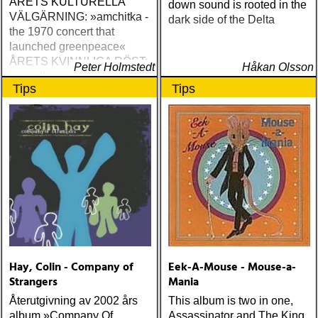
ÅRETS KULTURELLA
down sound is rooted in the
VÄLGÄRNING: »amchitka -
dark side of the Delta
the 1970 concert that
launched greenpeace«
ÅRETS KVINNLIGA RÖST:
Peter Holmstedt
Håkan Olsson
amy allison : sheffield
Tips
Tips
streets (urban myth)
ÅRETS SKILSMÄSSA:
amy speace : the killer in
me (wildflower) ÅRETS
WILLIE NELSON; bob
cheevers : tall texas tales
(inbred) ÅRETS PLATTA,
ALLA KATEGORIER, HELT
ENKELT: citizen k : meet
citizen k (paraply) ÅRETS
MANLIGA RÖST: clarence
bucaro : new orleans
Hay, Colin - Company of
Eek-A-Mouse - Mouse-a-
(hyena) ÅRETS GILLIAN
Strangers
Mania
WELCH: dave rawlings
machine : a friend of a
Återutgivning av 2002 års
This album is two in one,
friend (acony) ÅRETS
album »Company Of
Assassinator and The King