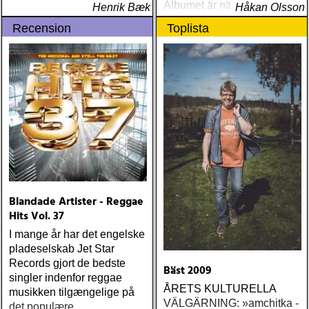
Albumet är nära, enkelt och
Henrik Bæk
Håkan Olsson
ärligt och handlar om
Recension
Toplista
upplevelser och historier
från en ung mans liv
Blandade Artister - Reggae
Hits Vol. 37
I mange år har det engelske
pladeselskab Jet Star
Records gjort de bedste
Bäst 2009
singler indenfor reggae
ÅRETS KULTURELLA
musikken tilgængelige på
VÄLGÄRNING: »amchitka -
det populære