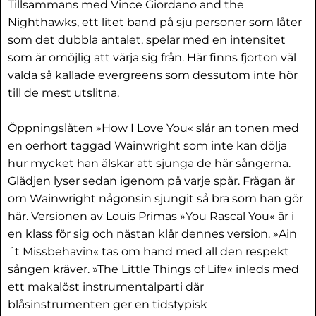
Tillsammans med Vince Giordano and the
Nighthawks, ett litet band på sju personer som låter
som det dubbla antalet, spelar med en intensitet
som är omöjlig att värja sig från. Här finns fjorton väl
valda så kallade evergreens som dessutom inte hör
till de mest utslitna.
Öppningslåten »How I Love You« slår an tonen med
en oerhört taggad Wainwright som inte kan dölja
hur mycket han älskar att sjunga de här sångerna.
Glädjen lyser sedan igenom på varje spår. Frågan är
om Wainwright någonsin sjungit så bra som han gör
här. Versionen av Louis Primas »You Rascal You« är i
en klass för sig och nästan klår dennes version. »Ain
´t Missbehavin« tas om hand med all den respekt
sången kräver. »The Little Things of Life« inleds med
ett makalöst instrumentalparti där
blåsinstrumenten ger en tidstypisk