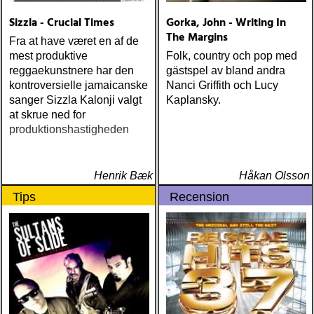
wpa (wpa records) ÅRETS
CÉLINE DION: zachary
Sizzla - Crucial Times
Gorka, John - Writing In
richard : last kiss (artist
The Margins
Fra at have været en af de
garage)
mest produktive
Folk, country och pop med
reggaekunstnere har den
gästspel av bland andra
kontroversielle jamaicanske
Nanci Griffith och Lucy
sanger Sizzla Kalonji valgt
Kaplansky.
at skrue ned for
produktionshastigheden
Henrik Bæk
Håkan Olsson
Tips
Recension