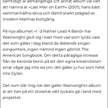
samtidigt är allmängiltiga. Ett annat album väl värt
att nämna är »Last Man on Earth« (2001), hans bäst
sammanhållna skiva och därtill starkt präglad av
modern Marthas bortgång.
På nya albumet »I´d Rather Lead A Band« har
Wainwright givit sig i kast med vad som tycks vara
det som gäller i dag bland de åldrande singer-
songwriters, ingen nämnd ingen glömd: The
American Songbook. Om detta påtagliga intresse
från de berörda beror på att den egna kreativiteten
sinat vågar jag inte sia om, det gäller ju hur som helst
inte Dylan.
Det som slår mig när det gäller Wainwrights album
är att han på ett storartat sätt lyckats gå i land med
projektet.