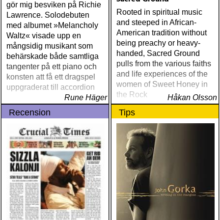
SUPERGRUPP: monsters
gör mig besviken på Richie
Rooted in spiritual music
of folk : monsters of folk
Lawrence. Solodebuten
and steeped in African-
(rough trade) ÅRETS T-
med albumet »Melancholy
American tradition without
BONE BURNETT:
Waltz« visade upp en
being preachy or heavy-
moonalice : moonalice (a
mångsidig musikant som
handed, Sacred Ground
minor label) ÅRETS
behärskade både samtliga
pulls from the various faiths
STÖRSTA, VÄRSTA,
tangenter på ett piano och
and life experiences of the
TYNGSTA & DYRASTE:
konsten att få ett dragspel
women of Sweet Honey in
neil young : archives
uppgraderat till accordion
the Rock
(reprise) ÅRETS GRAM &
Rune Häger
Håkan Olsson
EMMYLOU: sugarcane
Recension
Tips
jane : sugarcane jane
(admiral bean) ÅRETS FAB
FOUR: the beatles : mono
& stereo box (apple)
ÅRETS LIVE-DOKUMENT:
tom petty & the
heartbreakers : the live
anthology (reprise) ÅRETS
STUDIOÄSS: works
progress administration :