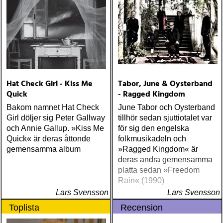
WILLIE NELSON; bob
cheevers : tall texas tales
(inbred) ÅRETS PLATTA,
ALLA KATEGORIER, HELT
ENKELT: citizen k : meet
citizen k (paraply) ÅRETS
MANLIGA RÖST: clarence
bucaro : new orleans
Hat Check Girl - Kiss Me
Tabor, June & Oysterband
(hyena) ÅRETS GILLIAN
Quick
- Ragged Kingdom
WELCH: dave rawlings
machine : a friend of a
Bakom namnet Hat Check
June Tabor och Oysterband
friend (acony) ÅRETS
Girl döljer sig Peter Gallway
tillhör sedan sjuttiotalet var
MEST UNDANGÖMDA:
och Annie Gallup. »Kiss Me
för sig den engelska
david mead : almost &
Quick« är deras åttonde
folkmusikadeln och
always (david mead)
gemensamma album
»Ragged Kingdom« är
ÅRETS FLEET
deras andra gemensamma
FOXES/LOW ANTHEM:
platta sedan »Freedom
dawes : north hills (ato)
Rain« (1990)
ÅRETS 'LILLA' PAUL
Lars Svensson
Lars Svensson
SIMON: harper simon :
Toplista
Recension
harper simon (tulsi) ÅRETS
JD SOUTHER: iain