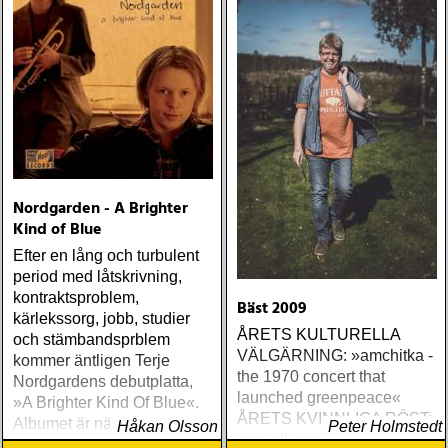
Nordgarden - A Brighter
Kind of Blue
Efter en lång och turbulent
period med låtskrivning,
kontraktsproblem,
Bäst 2009
kärlekssorg, jobb, studier
ÅRETS KULTURELLA
och stämbandsprblem
VÄLGÄRNING: »amchitka -
kommer äntligen Terje
the 1970 concert that
Nordgardens debutplatta,
launched greenpeace«
»A Brighter Kind Of Blue«.
ÅRETS KVINNLIGA RÖST:
Albumet är nära, enkelt och
Håkan Olsson
Peter Holmstedt
amy allison : sheffield
ärligt och handlar om