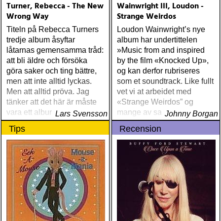
Turner, Rebecca - The New
Wainwright III, Loudon -
Wrong Way
Strange Weirdos
Titeln på Rebecca Turners
Loudon Wainwright’s nye
tredje album åsyftar
album har undertittelen
låtarnas gemensamma tråd:
»Music from and inspired
att bli äldre och försöka
by the film «Knocked Up»,
göra saker och ting bättre,
og kan derfor rubriseres
men att inte alltid lyckas.
som et soundtrack. Like fullt
Men att alltid pröva. Jag
vet vi at arbeidet med
tänker att det här är måste
«Strange Weirdos” og
vara ett album som talar till
mange av sangene var i
Lars Svensson
Johnny Borgan
en äldre recensent
gang før Wainwright så mye
Tips
Recension
som hadde hørt om filmen