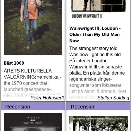
Wainwright III, Loudon -
Older Than My Old Man
Now
The strangest story told
Was how I got be this old
Så inleder Loudon
Bäst 2009
Wainwright III sin senaste
ÅRETS KULTURELLA
platta. En platta från denne
VÄLGÄRNING: »amchitka -
legendariske singer-
the 1970 concert that
songwriter som fokuserar
launched greenpeace«
just på ålder, åldrande, livet
ÅRETS KVINNLIGA RÖST:
och förhållandet till föräldrar
Peter Holmstedt
Staffan Solding
amy allison : sheffield
och farföräldrar
Recension
Recension
streets (urban myth)
ÅRETS SKILSMÄSSA:
amy speace : the killer in
me (wildflower) ÅRETS