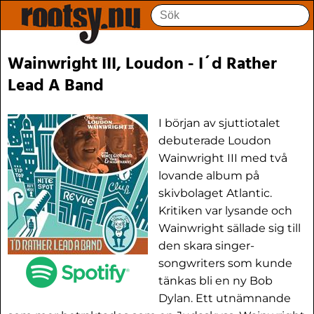
Wainwright III, Loudon - I´d Rather
Lead A Band
I början av sjuttiotalet
debuterade Loudon
Wainwright III med två
lovande album på
skivbolaget Atlantic.
Kritiken var lysande och
Wainwright sällade sig till
den skara singer-
songwriters som kunde
tänkas bli en ny Bob
Dylan. Ett utnämnande