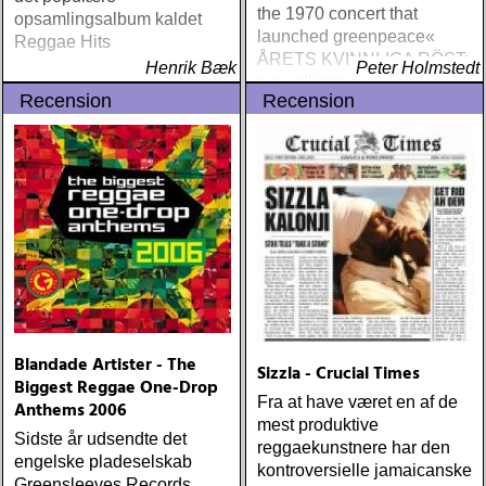
the 1970 concert that
opsamlingsalbum kaldet
launched greenpeace«
Reggae Hits
ÅRETS KVINNLIGA RÖST:
Henrik Bæk
Peter Holmstedt
amy allison : sheffield
Recension
Recension
streets (urban myth)
ÅRETS SKILSMÄSSA:
amy speace : the killer in
me (wildflower) ÅRETS
WILLIE NELSON; bob
cheevers : tall texas tales
(inbred) ÅRETS PLATTA,
ALLA KATEGORIER, HELT
ENKELT: citizen k : meet
citizen k (paraply) ÅRETS
MANLIGA RÖST: clarence
bucaro : new orleans
Blandade Artister - The
Sizzla - Crucial Times
(hyena) ÅRETS GILLIAN
Biggest Reggae One-Drop
WELCH: dave rawlings
Fra at have været en af de
Anthems 2006
machine : a friend of a
mest produktive
Sidste år udsendte det
friend (acony) ÅRETS
reggaekunstnere har den
engelske pladeselskab
MEST UNDANGÖMDA:
kontroversielle jamaicanske
Greensleeves Records