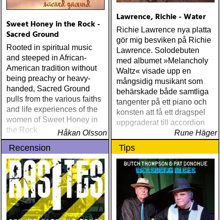
Lawrence, Richie - Water
Sweet Honey in the Rock -
Richie Lawrence nya platta
Sacred Ground
gör mig besviken på Richie
Rooted in spiritual music
Lawrence. Solodebuten
and steeped in African-
med albumet »Melancholy
American tradition without
Waltz« visade upp en
being preachy or heavy-
mångsidig musikant som
handed, Sacred Ground
behärskade både samtliga
pulls from the various faiths
tangenter på ett piano och
and life experiences of the
konsten att få ett dragspel
women of Sweet Honey in
uppgraderat till accordion
the Rock
Håkan Olsson
Rune Häger
Recension
Tips