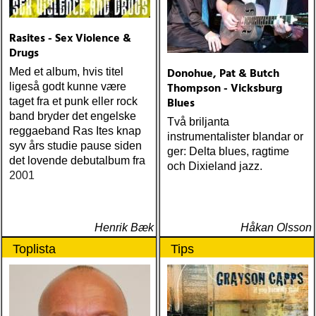
Rasites - Sex Violence &
Drugs
Donohue, Pat & Butch
Med et album, hvis titel
Thompson - Vicksburg
ligeså godt kunne være
Blues
taget fra et punk eller rock
band bryder det engelske
Två briljanta
reggaeband Ras Ites knap
instrumentalister blandar or
syv års studie pause siden
ger: Delta blues, ragtime
det lovende debutalbum fra
och Dixieland jazz.
2001
Henrik Bæk
Håkan Olsson
Toplista
Tips