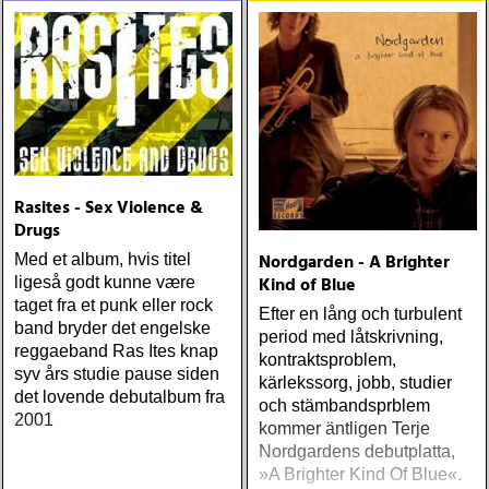
one-drop
från en ung mans liv
Rasites - Sex Violence &
Drugs
Nordgarden - A Brighter
Med et album, hvis titel
Kind of Blue
ligeså godt kunne være
taget fra et punk eller rock
Efter en lång och turbulent
band bryder det engelske
period med låtskrivning,
reggaeband Ras Ites knap
kontraktsproblem,
syv års studie pause siden
kärlekssorg, jobb, studier
det lovende debutalbum fra
och stämbandsprblem
2001
kommer äntligen Terje
Nordgardens debutplatta,
»A Brighter Kind Of Blue«.