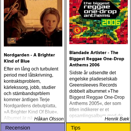
Blandade Artister - The
Nordgarden - A Brighter
Biggest Reggae One-Drop
Kind of Blue
Anthems 2006
Efter en lång och turbulent
Sidste år udsendte det
period med låtskrivning,
engelske pladeselskab
kontraktsproblem,
Greensleeves Records
kärlekssorg, jobb, studier
dobbelt albummet »The
och stämbandsprblem
Biggest Reggae One-Drop
kommer äntligen Terje
Anthems 2005«, der som
Nordgardens debutplatta,
titlen indikerer er et
»A Brighter Kind Of Blue«.
opsamlingsalbum med de
Albumet är nära, enkelt och
Håkan Olsson
Henrik Bæk
bedste numre indenfor den
ärligt och handlar om
Recension
Tips
populære reggaestil kaldet
upplevelser och historier