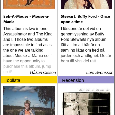
Eek-A-Mouse - Mouse-a-
Stewart, Buffy Ford - Once
Mania
upon a time
This album is two in one,
I förstone är det vid en
Assassinator and The King
genomlyssning av Buffy
and I. Those two albums
Ford Stewarts nya album
are impossible to find as is
lätt att tro att här är en
the one we are talking
samling låtar om fred på
about Mouse-a-Mania so if
jorden och andlighet. Det är
have the opportunity to
bara till viss del rätt
purchase this album, jump
on it!
Håkan Olsson
Lars Svensson
Toplista
Recension