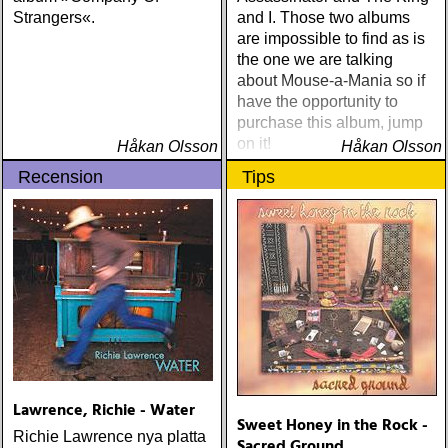
MEST UNDANGÖMDA:
Strangers«.
and I. Those two albums
david mead : almost &
are impossible to find as is
always (david mead)
the one we are talking
ÅRETS FLEET
about Mouse-a-Mania so if
FOXES/LOW ANTHEM:
have the opportunity to
dawes : north hills (ato)
purchase this album, jump
ÅRETS 'LILLA' PAUL
on it!
Håkan Olsson
Håkan Olsson
SIMON: harper simon :
Recension
Tips
harper simon (tulsi) ÅRETS
JD SOUTHER: iain
matthews : joy mining
(matrix) ÅRETS FANBASE-
PROJEKT: jill sobule :
california years (pinko)
ÅRETS GUY CLARK: keith
miles : beyond the
headlights (house of trout)
ÅRETS
AMERICA/BYRDS/EAGLES/JAYHAWKS:
Lawrence, Richie - Water
maplewood : yeti boombox
Sweet Honey in the Rock -
(tapete) ÅRETS
Richie Lawrence nya platta
Sacred Ground