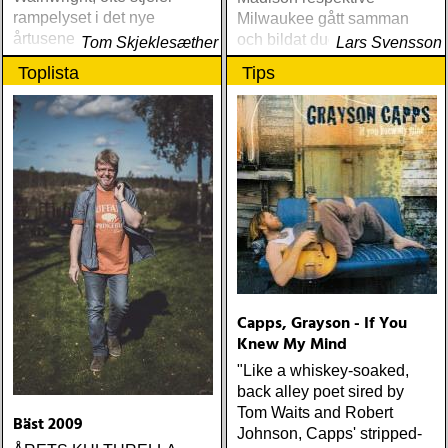
rampelyset i det nye
Milwaukee gått samman
årtusenet
och bildat duon Coyote
Tom Skjeklesæther
Lars Svensson
Brother
Toplista
Tips
Capps, Grayson - If You
Knew My Mind
"Like a whiskey-soaked,
back alley poet sired by
Tom Waits and Robert
Bäst 2009
Johnson, Capps' stripped-