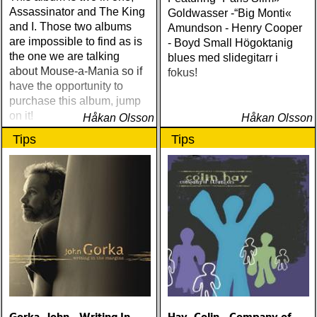
Assassinator and The King
Goldwasser -“Big Monti«
(rough trade) ÅRETS T-
and I. Those two albums
Amundson - Henry Cooper
BONE BURNETT:
are impossible to find as is
- Boyd Small Högoktanig
moonalice : moonalice (a
the one we are talking
blues med slidegitarr i
minor label) ÅRETS
about Mouse-a-Mania so if
fokus!
STÖRSTA, VÄRSTA,
have the opportunity to
TYNGSTA & DYRASTE:
purchase this album, jump
neil young : archives
on it!
Håkan Olsson
(reprise) ÅRETS GRAM &
Håkan Olsson
EMMYLOU: sugarcane
Tips
Tips
jane : sugarcane jane
(admiral bean) ÅRETS FAB
FOUR: the beatles : mono
& stereo box (apple)
ÅRETS LIVE-DOKUMENT:
tom petty & the
heartbreakers : the live
anthology (reprise) ÅRETS
STUDIOÄSS: works
progress administration :
wpa (wpa records) ÅRETS
CÉLINE DION: zachary