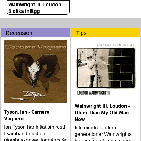
Wainwright III, Loudon
5 olika inlägg
Recension
Tips
Wainwright III, Loudon -
Tyson. Ian - Carnero
Older Than My Old Man
Vaquero
Now
Ian Tyson har hittat sin röst!
Inte mindre än fem
I samband med en
generationer Wainwrights
utomhuskonsert för några år
bidrar på detta nya album.