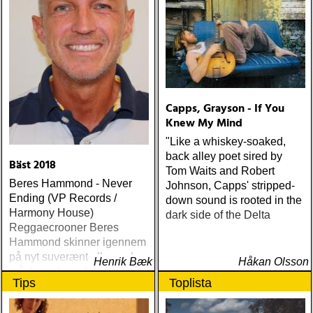
Capps, Grayson - If You
Knew My Mind
"Like a whiskey-soaked,
back alley poet sired by
Bäst 2018
Tom Waits and Robert
Beres Hammond - Never
Johnson, Capps' stripped-
Ending (VP Records /
down sound is rooted in the
Harmony House)
dark side of the Delta
Reggaecrooner Beres
Hammond skinner igennem
på nyt suverænt album, der
Henrik Bæk
Håkan Olsson
måske er hans bedste
Tips
Toplista
gennem tiderne