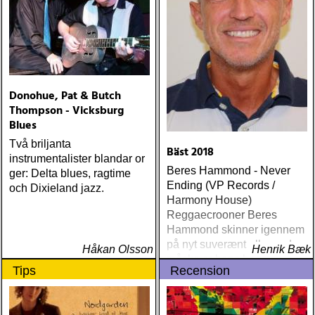
Donohue, Pat & Butch
Thompson - Vicksburg
Blues
Två briljanta
Bäst 2018
instrumentalister blandar or
Beres Hammond - Never
ger: Delta blues, ragtime
Ending (VP Records /
och Dixieland jazz.
Harmony House)
Reggaecrooner Beres
Hammond skinner igennem
på nyt suverænt album, der
Håkan Olsson
Henrik Bæk
måske er hans bedste
Tips
Recension
gennem tiderne