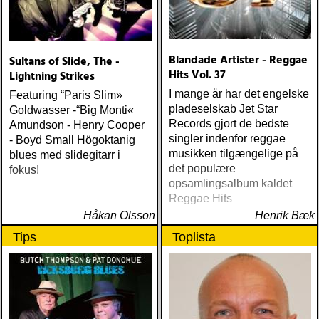
Blandade Artister - Reggae
Sultans of Slide, The -
Hits Vol. 37
Lightning Strikes
I mange år har det engelske
Featuring “Paris Slim»
pladeselskab Jet Star
Goldwasser -“Big Monti«
Records gjort de bedste
Amundson - Henry Cooper
singler indenfor reggae
- Boyd Small Högoktanig
musikken tilgængelige på
blues med slidegitarr i
det populære
fokus!
opsamlingsalbum kaldet
Reggae Hits
Håkan Olsson
Henrik Bæk
Tips
Toplista