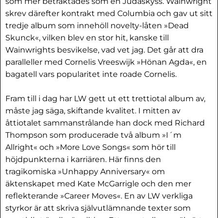
som mer betraktades som en Judaskyss. Wainwright
skrev därefter kontrakt med Columbia och gav ut sitt
tredje album som innehöll novelty-låten »Dead
Skunck«, vilken blev en stor hit, kanske till
Wainwrights besvikelse, vad vet jag. Det går att dra
paralleller med Cornelis Vreeswijk »Hönan Agda«, en
bagatell vars popularitet inte roade Cornelis.
Fram till i dag har LW gett ut ett trettiotal album av,
måste jag säga, skiftande kvalitet. I mitten av
åttiotalet sammanstrålande han dock med Richard
Thompson som producerade två album »I´m
Allright« och »More Love Songs« som hör till
höjdpunkterna i karriären. Här finns den
tragikomiska »Unhappy Anniversary« om
äktenskapet med Kate McGarrigle och den mer
reflekterande »Career Moves«. En av LW verkliga
styrkor är att skriva självutlämnande texter som