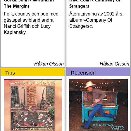
Gorka, John - Writing In
Hay, Colin - Company of
richard : last kiss (artist
The Margins
Strangers
garage)
Folk, country och pop med
Återutgivning av 2002 års
gästspel av bland andra
album »Company Of
Nanci Griffith och Lucy
Strangers«.
Kaplansky.
Håkan Olsson
Håkan Olsson
Tips
Recension