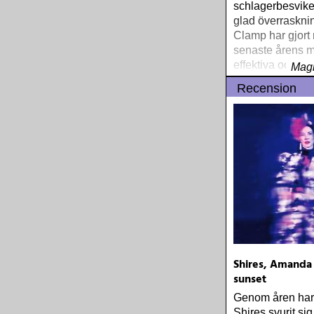
schlagerbesvike
glad överrasknin
Clamp har gjort
senaste årens m
effektiva och me
Magn
förföriska schla
Recension
kärlek« och »Att
Shires, Amanda 
sunset
Genom åren ha
Shires svurit sig 