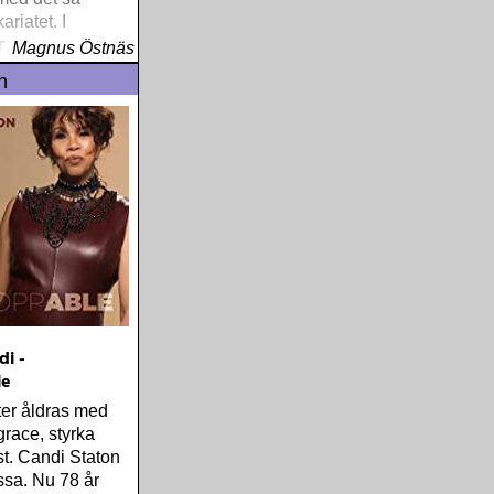
ariatet. I
middle class«
Magnus Östnäs
ley om den
n
rfångade och
erikanska
di -
le
ster åldras med
grace, styrka
t. Candi Staton
ssa. Nu 78 år