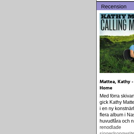
sammanhållna: 
Recension
mullrande gitarr,
rytmkomp och s
stämsång à la se
huvudfåra
Mattea, Kathy -
Home
Med förra skiva
gick Kathy Matt
i en ny konstnärl
flera album i Na
huvudfåra och 
renodlade
singer/songwrite