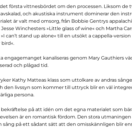
r det första vittnesbördet om den processen. Liksom de 
 avskalad, och akustiska instrument dominerar den ins
rialet är valt med omsorg, från Bobbie Gentrys appalach
ia Jesse Winchesters »Little glass of wine« och Martha Ca
I can’t stand up alone« till en utsökt a cappella-version
 bird«.
ska engagemanget kanaliseras genom Mary Gauthiers v
serad och plågad tid.
yker Kathy Matteas klass som uttolkare av andras sånge
h den livssyn som kommer till uttryck blir en väl integre
rliga persona.
 bekräftelse på att idén om det egna materialet som bär
evelsen är en romantisk fördom. Den stora utmaningen 
n sång på ett sådant sätt att den omisskännligen blir e