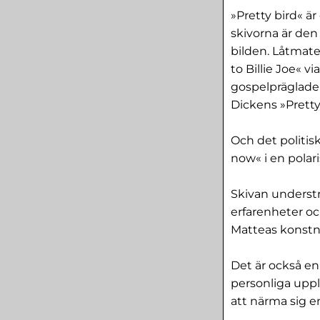
»Pretty bird« ä
skivorna är den
bilden. Låtmate
to Billie Joe« v
gospelpräglade »
Dickens »Pretty
Och det politi
now« i en polari
Skivan understr
erfarenheter oc
Matteas konstnä
Det är också en
personliga uppl
att närma sig e