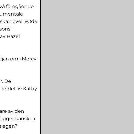
två föregående
trumentala
iska novell »Ode
rsons
 av Hazel
ädjan om »Mercy
r. De
rad del av Kathy
are av den
ligger kanske i
ns egen?