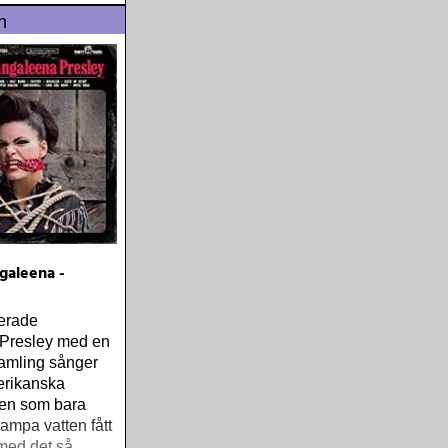
n
galeena -
erade
Presley med en
amling sånger
rikanska
en som bara
rampa vatten fått
med det så