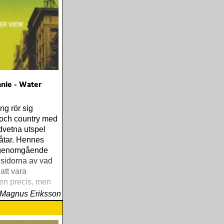
nie - Water
ng rör sig
 och country med
edvetna utspel
låtar. Hennes
r genomgående
sidorna av vad
att vara
en precis, men
et
Magnus Eriksson
nde metaforik