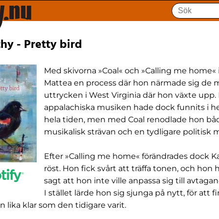
hy - Pretty bird
Med skivorna »Coal« och »Calling me home« 
Mattea en process där hon närmade sig de m
uttrycken i West Virginia där hon växte upp.
appalachiska musiken hade dock funnits i 
hela tiden, men med Coal renodlade hon bå
musikalisk strävan och en tydligare politisk
Efter »Calling me home« förändrades dock K
röst. Hon fick svårt att träffa tonen, och hon h
sagt att hon inte ville anpassa sig till avtaga
I stället lärde hon sig sjunga på nytt, för att f
n lika klar som den tidigare varit.