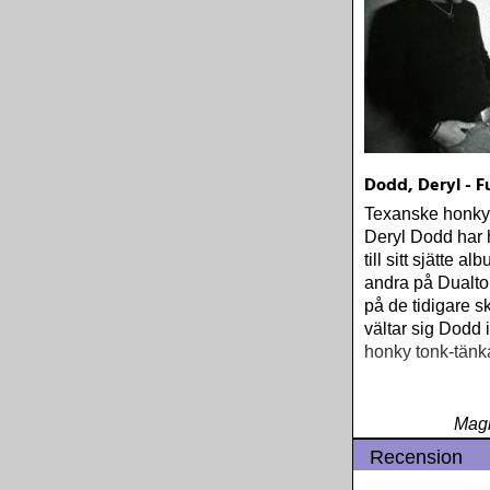
Dodd, Deryl - Fu
Texanske honky
Deryl Dodd har 
till sitt sjätte a
andra på Dualto
på de tidigare s
vältar sig Dodd i 
honky tonk-tän
Magn
Recension