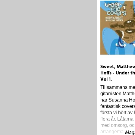
Sweet, Matthew
Hoffs - Under t
Vol 1.
Tillsammans m
gitarristen Mat
har Susanna Hof
fantastisk cover
första vi hört a
flera år. Låtarna
med omsorg, oc
arrangemangen 
Magn