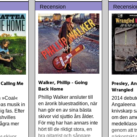
mjukt
gavs inte ens ut som en
Recension
Recensio
 följsamt
riktig skiva
nygg
xtiotalets
Walker, Phillip - Going
 Calling Me
Presley, An
Back Home
Wrangled
Phillip Walker ansluter till
n »Coal«
2014 debut
en ärorik bluestradition, när
eas musik in
Angaleena 
han gör en av sina bästa
ig fas. Efter
knivskarp s
skivor vid sjuttio års ålder.
shvilles
om den ame
För mig har han annars inte
några mer
medelklass
hört till de riktigt stora, en
genom att t
bra gitarrist och sångare
r-skivor
närkontakt 