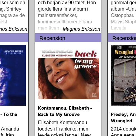
lser som en
och början av 90-talet. Hon
gammal ger 
g. Shirley
gjorde flera fina album i
album »Uns
 några av de
mainstreamfacket,
Ostoppbar.
est
kommersiellt omedelbara
Mavis Stapl
lodiskt
men även stramt traditions-
Lavette
us Eriksson
Magnus Eriksson
grar, »Min
och genusmedvetna
Recension
Recensio
 älska dig«
Kontomanou, Elisabeth -
- To the
Back to My Groove
Presley, An
Wrangled
Elisabeth Kontomanou
r Amanda
föddes i Frankrike, men
2014 debut
fri från
levde också länge i New
Angaleena 