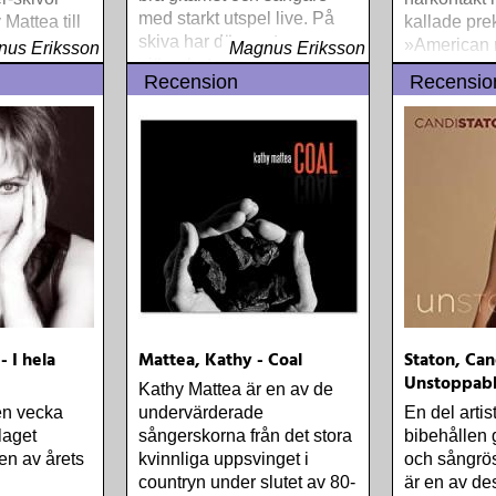
med starkt utspel live. På
Mattea till
kallade prek
skiva har däremot
 hemstaten
»American 
us Eriksson
Magnus Eriksson
ojämnheterna mindre
»Calling Me
sjöng Pres
Recension
Recensio
barmhärtigt lyst igenom
tsättning
alltmer svå
uttydda am
drömmen
 I hela
Mattea, Kathy - Coal
Staton, Can
Unstoppab
Kathy Mattea är en av de
en vecka
undervärderade
En del arti
laget
sångerskorna från det stora
bibehållen 
en av årets
kvinnliga uppsvinget i
och sångrös
countryn under slutet av 80-
är en av de