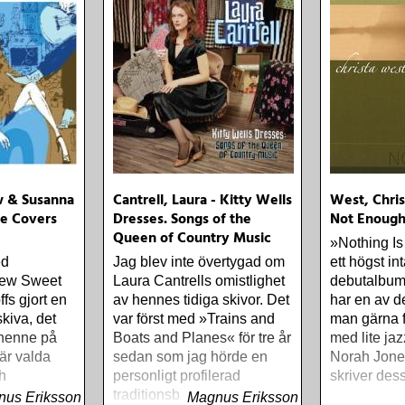
 & Susanna
Cantrell, Laura - Kitty Wells
West, Chris
he Covers
Dresses. Songs of the
Not Enoug
Queen of Country Music
»Nothing I
ed
Jag blev inte övertygad om
ett högst i
thew Sweet
Laura Cantrells omistlighet
debutalbum.
fs gjort en
av hennes tidiga skivor. Det
har en av d
skiva, det
var först med »Trains and
man gärna fö
v henne på
Boats and Planes« för tre år
med lite jaz
 är valda
sedan som jag hörde en
Norah Jone
h
personligt profilerad
skriver des
väl
traditionsbärare, och den
us Eriksson
Magnus Eriksson