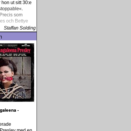
hon ut sitt 30:e
toppable«.
 Precis som
es och Bettye
Staffan Solding
n
galeena -
erade
Presley med en