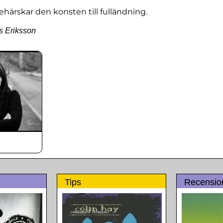
härskar den konsten till fulländning.
s Eriksson
Tips
Recensio