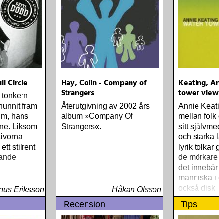
ll Circle
Hay, Colin - Company of
Keating, An
Strangers
tower view
 tonkern
hunnit fram
Återutgivning av 2002 års
Annie Keati
lbum, hans
album »Company Of
mellan folk
ne. Liksom
Strangers«.
sitt självm
kivorna
och starka 
ett stilrent
lyrik tolka
kande
de mörkare 
det innebär 
människa i 
också diskr
us Eriksson
Håkan Olsson
understryka
Recension
Tips