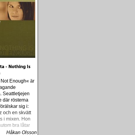
ta - Nothing Is
h
s Not Enough« är
ntagande
 Seattletjejen
e där rösterna
rälskar sig i:
z och en skvätt
s i mixen. Hon
sutom bra låtar
Håkan Olsson