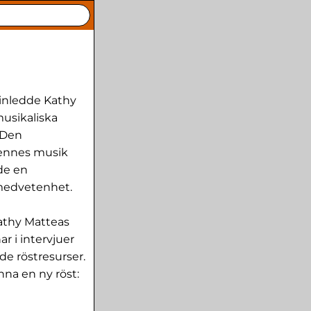
inledde Kathy
usikaliska
 Den
hennes musik
de en
 medvetenhet.
athy Matteas
ar i intervjuer
nde röstresurser.
inna en ny röst: