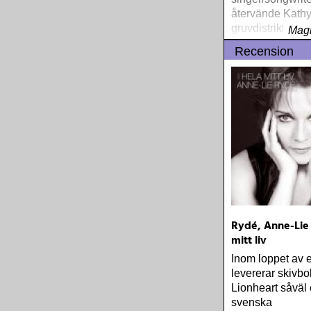
återvände Kathy 
gruvdistrikten i
Magn
West Virginia. 
Recension
Home« är en for
Rydé, Anne-Lie -
mitt liv
Inom loppet av 
levererar skivbo
Lionheart såväl 
svenska