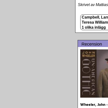
Skrivet av Mattia
Campbell, Lar
Teresa Willia
1 olika inlägg
Recension
Wheeler, John -