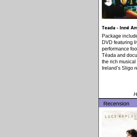
Teada - Inné A
Package includ
DVD featuring l
performance foo
Téada and docu
the rich musical 
Ireland’s Sligo 
H
Recension