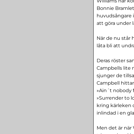
Williams har kö
Bonnie Bramlett 
huvudsångare i 
att göra under l
När de nu står 
låta bli att und
Deras röster sa
Campbells lite 
sjunger de tills
Campbell hittar
»Ain´t nobody 
»Surrender to lo
kring kärleken 
inlindad i en g
Men det är när 