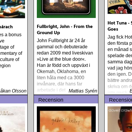
Hot Tuna - 
Fullbright, John - From the
márach
Goes
Ground Up
es a bonus
Jag fick Ho
John Fullbright är 24 år
ive
den första p
gammal och debuterade
tage of
en månad s
redan 2009 med liveskivan
mentary of
spelade den
»Live at the blue door«.
culture of
samma dag.
Han är född och uppväxt i
region
vad jag hör
Okemah, Oklahoma, en
den igen. D
liten håla med ca 3000
bättre and
invånare, där hans far
skriva om d
arbetade i det lokala
åkan Olsson
Mattias Syrén
inte mycke
fängelset och hans
Recension
Recensio
religiösa mor var lärarinna