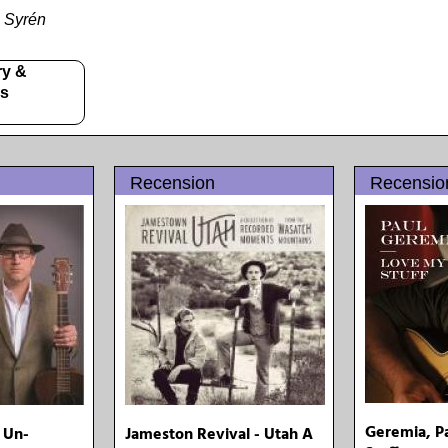
s Syrén
ry &
ms
Recension
Recensio
Geremia, P
 Un-
Jameston Revival - Utah A