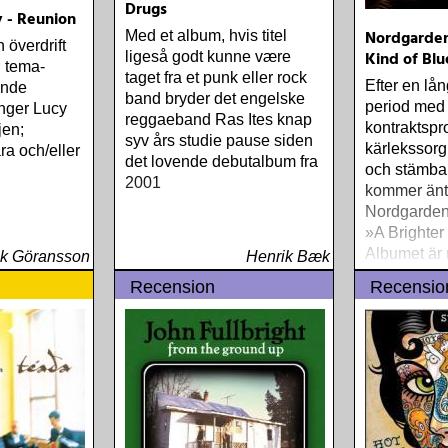
Drugs
 - Reunion
Nordgarden
Med et album, hvis titel
 överdrift
Kind of Blu
ligeså godt kunne være
n tema-
taget fra et punk eller rock
Efter en lån
unde
band bryder det engelske
period med 
unger Lucy
reggaeband Ras Ites knap
kontraktspr
jen;
syv års studie pause siden
kärlekssorg,
ra och/eller
det lovende debutalbum fra
och stämba
2001
kommer äntl
Nordgardens
»A Brighter
Albumet är 
ik Göransson
Henrik Bæk
ärligt och 
Recension
Recensio
upplevelser
från en ung