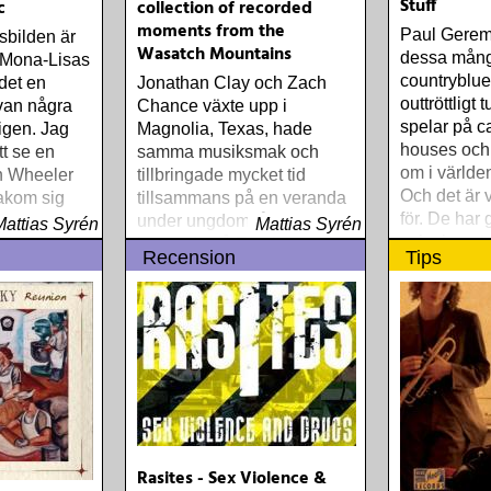
Stuff
c
collection of recorded
moments from the
Paul Gerem
sbilden är
Wasatch Mountains
dessa många
m Mona-Lisas
countryblu
 det en
Jonathan Clay och Zach
outtröttligt 
ivan några
Chance växte upp i
spelar på c
 igen. Jag
Magnolia, Texas, hade
houses och 
tt se en
samma musiksmak och
om i världen
n Wheeler
tillbringade mycket tid
Och det är
akom sig
tillsammans på en veranda
för. De har g
ixie
under ungdomsåren där de
Mattias Syrén
Mattias Syrén
och skapat
lyssnade på Everly
Recension
Tips
brothers, Creedence
Clearwater Revival, Guy
Clark och Willie Nelson
Rasites - Sex Violence &