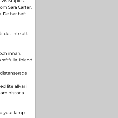
vis Staples,
som Sara Carter,
. De har haft
 det inte att
 och innan.
aftfulla. Ibland
 distanserade
 lite allvar i
sam historia
ep your lamp