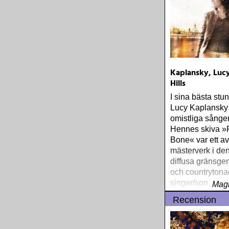
Kaplansky, Lucy
Hills
I sina bästa stu
Lucy Kaplansky t
omistliga sånge
Hennes skiva »
Bone« var ett av
mästerverk i de
diffusa gränsgen
och countrytona
singer/songwrit
Magn
Recension