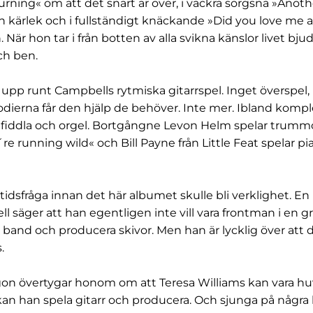
ning« om att det snart är över, i vackra sorgsna »Anot
 kärlek och i fullständigt knäckande »Did you love me a
n. När hon tar i från botten av alla svikna känslor livet bju
h ben.
pp runt Campbells rytmiska gitarrspel. Inget överspel,
dierna får den hjälp de behöver. Inte mer. Ibland kompl
fiddla och orgel. Bortgångne Levon Helm spelar trummo
re running wild« och Bill Payne från Little Feat spelar pi
tidsfråga innan det här albumet skulle bli verklighet. En 
l säger att han egentligen inte vill vara frontman i en gr
tt band och producera skivor. Men han är lycklig över att
.
on övertygar honom om att Teresa Williams kan vara h
kan han spela gitarr och producera. Och sjunga på några l