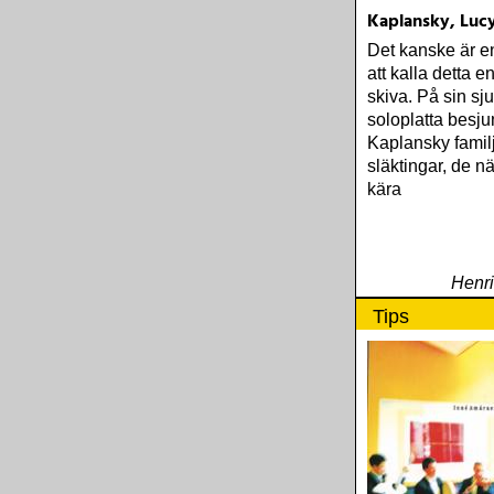
Kaplansky, Lucy
Det kanske är en
att kalla detta e
skiva. På sin sj
soloplatta besj
Kaplansky famil
släktingar, de nä
kära
Henr
Tips