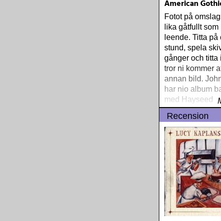
American Gothi
Fotot på omslag
lika gåtfullt so
leende. Titta på
stund, spela sk
gånger och titta
tror ni kommer a
annan bild. Joh
har nio album b
med Hayseed D
Recension