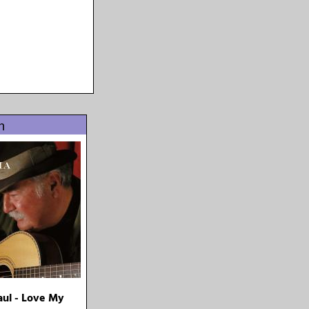
n
aul - Love My