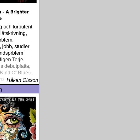
 - A Brighter
e
g och turbulent
låtskrivning,
oblem,
 jobb, studier
ndsprblem
igen Terje
 debutplatta,
 Kind Of Blue«.
nära, enkelt och
Håkan Olsson
handlar om
n
 och historier
 mans liv