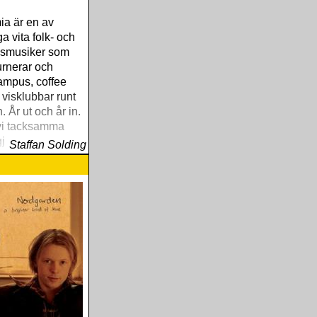
ia är en av
 vita folk- och
esmusiker som
turnerar och
ampus, coffee
visklubbar runt
. År ut och år in.
 vi tacksamma
jort stor nytta
Staffan Solding
 mycken glädje