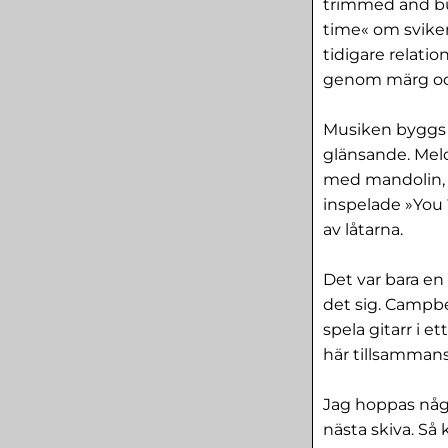
trimmed and bur
time« om sviken
tidigare relatio
genom märg oc
Musiken byggs u
glänsande. Melo
med mandolin, 
inspelade »You´
av låtarna.
Det var bara en 
det sig. Campbel
spela gitarr i e
här tillsammans
Jag hoppas någ
nästa skiva. Så 