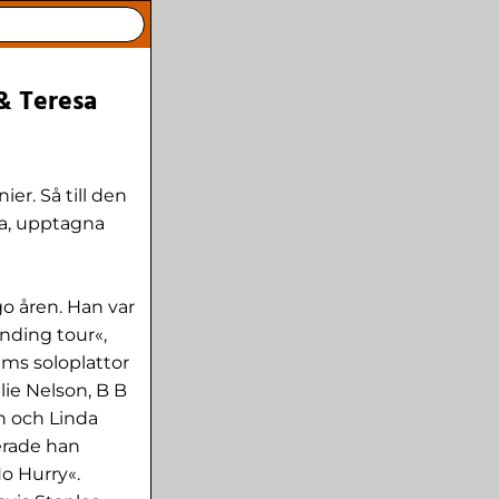
& Teresa
ier. Så till den
dra, upptagna
o åren. Han var
nding tour«,
ms soloplattor
lie Nelson, B B
h och Linda
erade han
o Hurry«.