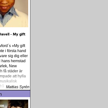
avell - My gift
ford´s »My gift
nte i första hand
 vare sig dig eller
ill hans hemstad
ärlek, New
h få städer är
ämpade att hylla
musikalisk
ifrån
Mattias Syrén
n