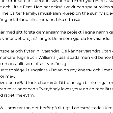
rat, turnerat och spelat in skivor med Emmylou Harris, Ma
och Little Feat. Hon har också skrivit och spelat rollen 
The Carter Family, i musikalen »Keep on the sunny side«
ång tid. Ibland tillsammans. Lika ofta isär.
här med sitt första gemensamma projekt i egna namn går
ra varför det dröjt så länge. De är som gjorda för varandra.
mspelar och flyter in i varandra. De känner varandra utan
mörkare, lugna och Williams ljusa, späda men vid behov kr
ammans, allt som oftast var för sig.
 rätt tonläge i tungsinta »Down on my knees« och i mer
for me«.
ve« och »Bad luck charm« är lätt bluesiga blinkningar med
och relationer och »Everybody loves you« en än mer lätt
lad ragetime-rytm.
Williams tar ton det berör på riktigt. I ödesmättade »Ke