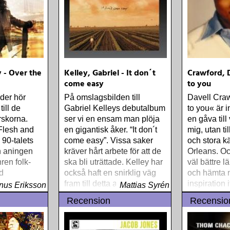
 - Over the
Kelley, Gabriel - It don´t
Crawford, D
come easy
to you
nder hör
På omslagsbilden till
Davell Craw
ill de
Gabriel Kelleys debutalbum
to you« är i
rskorna.
ser vi en ensam man plöja
en gåva till
Flesh and
en gigantisk åker. “It don´t
mig, utan t
 90-talets
come easy”. Vissa saker
och stora k
n aningen
kräver hårt arbete för att de
Orleans. Oc
ren folk-
ska bli uträttade. Kelley har
väl bättre l
d
också haft en snirklig väg
och hämta 
er-musik
fram till detta album
inspiration 
us Eriksson
Mattias Syrén
Recension
Recensio