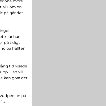
her one more
t all« om en
dit på går det
 inget
etterar han
r på tidigt
ano på hälften
lång tid visade
upp. Han vill
 de kan göra det
uvudperson på
åtar.