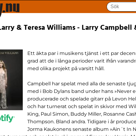
arry & Teresa Williams - Larry Campbell 
Ett äkta par i musikens tjänst i ett par decenn
grad att de i långa perioder varit ifrån varan
med olika projekt på varsitt håll.
Campbell har spelat med alla de senaste tjug
med i Bob Dylans band under hans »Never e
producerade och spelade gitarr på Levon Hel
och har turnerat och spelat in skivor med Wil
King, Paul Simon, Buddy Miller, Rosanne Cas
Thompson. Bland andra. Tidigare i år produc
Jorma Kaukonens senaste album »Ain´t In N