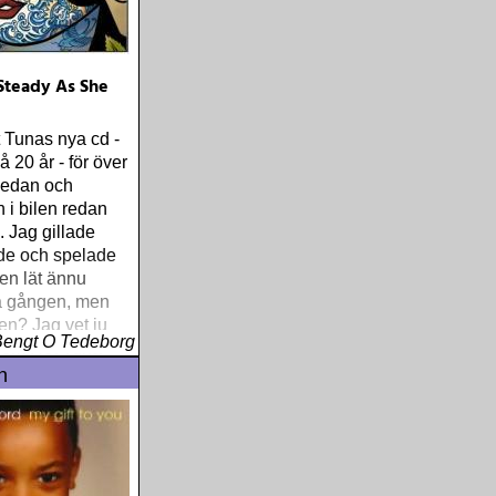
Steady As She
t Tunas nya cd -
å 20 år - för över
edan och
 i bilen redan
 Jag gillade
de och spelade
en lät ännu
ra gången, men
en? Jag vet ju
Bengt O Tedeborg
t om Hot Tuna
n