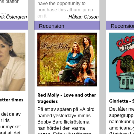
ns plattor
have the opportunity to
purchase this album, jump
den
on it!
nk Östergren
Håkan Olsson
Recension
Recensio
Red Molly - Love and other
etter times
Glorietta - 
tragedies
Det låter m
På ett av spåren på »A bird
 det de av
supergrupp
named yesterday« minns
r Iris
namnkunnig
Bobby Bare flickrösterna
hur mycket
americana-
han hörde i den varma
arat att det