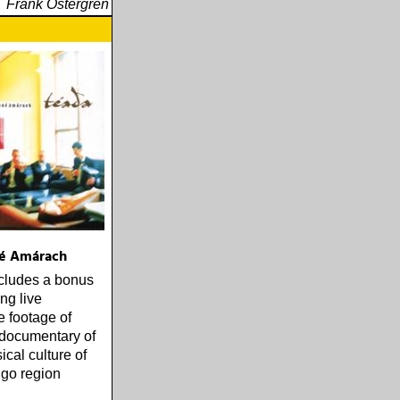
Frank Östergren
né Amárach
cludes a bonus
ng live
 footage of
documentary of
ical culture of
igo region