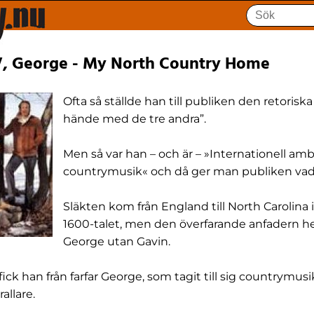
V, George - My North Country Home
Ofta så ställde han till publiken den retorisk
hände med de tre andra”.
Men så var han – och är – »Internationell amb
countrymusik« och då ger man publiken vad 
Släkten kom från England till North Carolina 
1600-talet, men den överfarande anfadern he
George utan Gavin.
fick han från farfar George, som tagit till sig countrymus
allare.