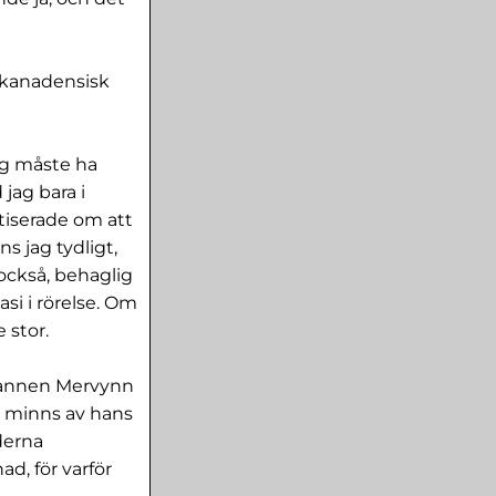
v kanadensisk
ag måste ha
 jag bara i
tiserade om att
s jag tydligt,
också, behaglig
si i rörelse. Om
 stor.
smannen Mervynn
g minns av hans
derna
d, för varför