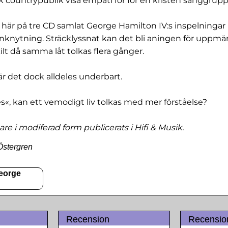
k countrypublik visa empati för för en kristen sånggrupp
 här på tre CD samlat George Hamilton IV:s inspelninga
nknytning. Sträcklyssnat kan det bli aningen för upp
ilt då samma låt tolkas flera gånger.
 det dock alldeles underbart.
, kan ett vemodigt liv tolkas med mer förståelse?
are i modiferad form publicerats i Hifi & Musik.
Östergren
George
Recension
Recensio