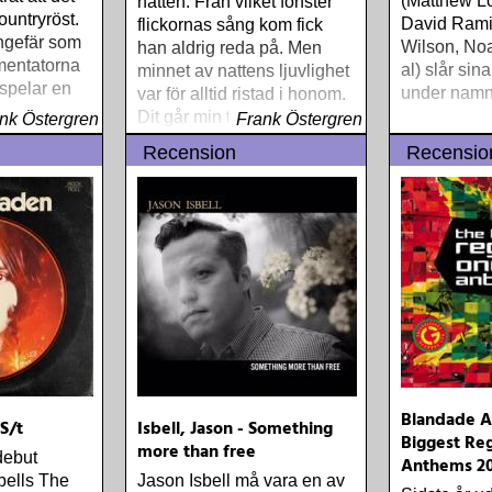
(Matthew L
natten. Från vilket fönster
countryröst.
David Rami
flickornas sång kom fick
ungefär som
Wilson, No
han aldrig reda på. Men
mentatorna
al) slår sin
minnet av nattens ljuvlighet
 spelar en
under namne
var för alltid ristad i honom.
Dit går min tanke när jag
nk Östergren
Frank Östergren
hör trion Red Molly
Recension
Recensio
Blandade Ar
S/t
Isbell, Jason - Something
Biggest Re
more than free
debut
Anthems 2
bells The
Jason Isbell må vara en av