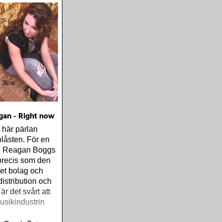
gan - Right now
 här pärlan
blåsten. För en
t, Reagan Boggs
precis som den
get bolag och
distribution och
är det svårt att
musikindustrin