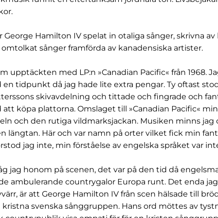
kor.
George Hamilton IV spelat in otaliga sånger, skrivna a
er omtolkat sånger framförda av kanadensiska artister.
om upptäckten med LP:n »Canadian Pacific« från 1968. J
 en tidpunkt då jag hade lite extra pengar. Ty oftast stod
erssons skivavdelning och tittade och fingrade och fan
d att köpa plattorna. Omslaget till »Canadian Pacific« minn
xeln och den rutiga vildmarksjackan. Musiken minns jag 
 längtan. Här och var namn på orter vilket fick min fanta
örstod jag inte, min förståelse av engelska språket var inte
le såg jag honom på scenen, det var på den tid då engel
de ambulerande countrygalor Europa runt. Det enda ja
värr, är att George Hamilton IV från scen hälsade till brö
kristna svenska sånggruppen. Hans ord möttes av tystna