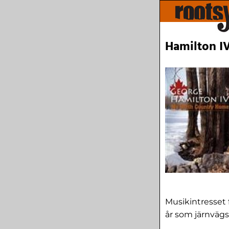
Hamilton I
Musikintresset 
år som järnvägsr