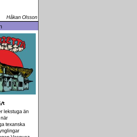
Håkan Olsson
n
S/t
er lekstuga än
 när
a texanska
ynglingar