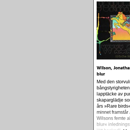
Wilson, Jonathan
blur
Med den storvu
bångstyrigheten 
lapptäcke av pu
skaparglädje s
års »Rare birds« 
minnet framstår
Wilsons femte a
blur« inledning