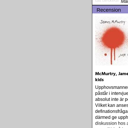
lätt beskedlig hi
Mar
Recension
McMurtry, James
kids
Upphovsmannen
påstår i intervjue
absolut inte är po
Vilket kan anse
definationsfråg
därmed ge uppho
diskussion hos a