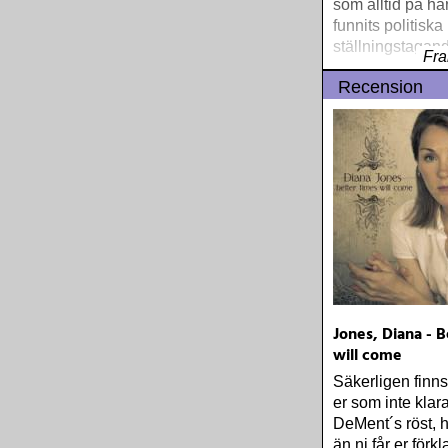
som alltid på ha
funnits politiska
ställningstagan
Fra
Recension
Jones, Diana - B
will come
Säkerligen finns
er som inte klara
DeMent´s röst, 
än ni får er förkl