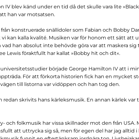
 IV blev känd under en tid då det skulle vara lite »Blac
s att han var motsatsen.
ad från konstruerade snällidoler som Fabian och Bobby D
vi kan kalla kvalité. Musiken var för honom ett sätt att u
vad han absolut inte behövde göra var att maskera sig till
e Lewis föraktfullt har kallat »Bobby hit och dit«.
niversitetsstudier började George Hamilton IV att i mi
träda. För att förkorta historien fick han en mycket s
vägen till listorna var vidöppen och han tog den.
 redan skrivits hans kärleksmusik. En annan kärlek var ti
- och folkmusik har vissa skillnader mot den från USA. 
fullt att uttrycka sig så, men för egen del har jag alltid 
lkmusik funnit en eftertänksam jordnära ton. Livsbejaka