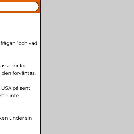
a frågan “och vad
assadör för
den förväntas.
i USA på sent
tte inte
iken under sin