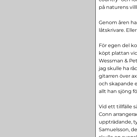
på naturens vill
Genom åren har 
låtskrivare. Ell
För egen del k
köpt plattan vid
Wessman & Pett
jag skulle ha rå
gitarren över a
och skapande en
allt han sjöng f
Vid ett tillfäl
Conn arrangera
uppträdande, ty
Samuelsson, de 