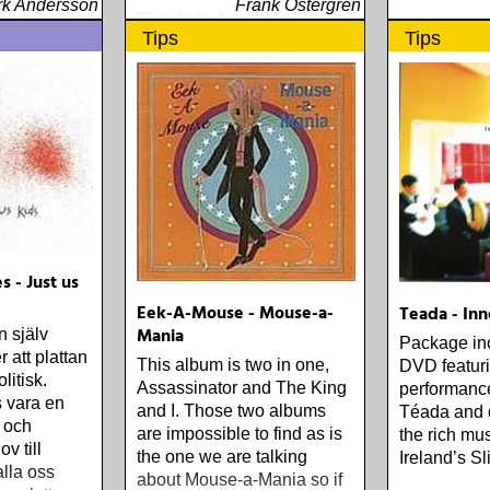
storia
k Andersson
Frank Östergren
Blandade Artister - Stora
Tips
Tips
Rock n Roll boxen
Hade det varit ett
skivgissande hade jag åkt
dit. För så svart låter Inger
Berggren i sin »Jailhouse
rock«-inspelning från 1960
att ingen ledtråd ges till den
hennes schlagerkarriär, för
att nu inte tala om
pianistkarriärern
 - Just us
Eek-A-Mouse - Mouse-a-
Teada - In
Mania
 själv
Package in
r att plattan
This album is two in one,
DVD featuri
litisk.
Assassinator and The King
performance
s vara en
and I. Those two albums
Téada and 
a och
are impossible to find as is
the rich mus
v till
the one we are talking
Ireland’s Sl
lla oss
about Mouse-a-Mania so if