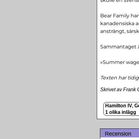
skulle en svens
Bear Family har
kanadensiska a
ansträngt, särsk
Sammantaget är
»Summer wages«
Texten har tidig
Skrivet av Frank 
Hamilton IV, 
1 olika inlägg
Recension