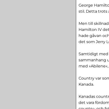
George Hamilton
stil. Detta trot
Men till skilln
Hamilton IV det 
hade gåvan och 
det som Jerry Le
Samtidigt med u
sammanhang upp
med »Abilene«, 
Country var som
Kanada.
Kanadas country
det vara fördoms
country- och fo