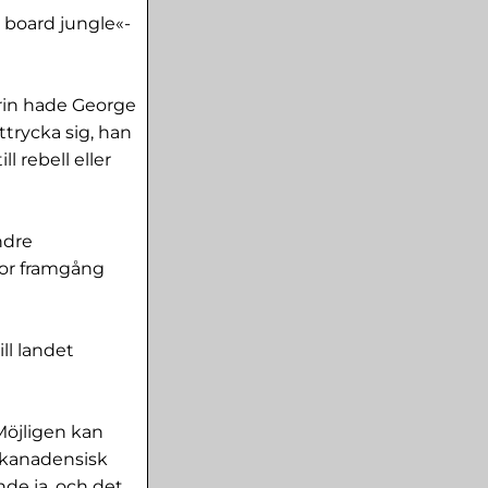
k board jungle«-
arin hade George
ttrycka sig, han
 rebell eller
ndre
tor framgång
ll landet
Möjligen kan
i kanadensisk
nde ja, och det