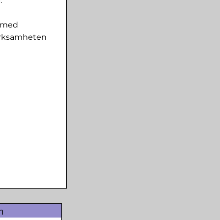
.
r med
märksamheten
n