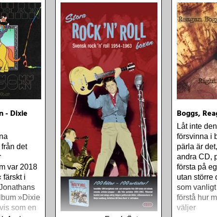
 - Dixie
Boggs, Rea
Låt inte den
lna
försvinna i 
från det
pärla är de
r
andra CD, 
om var 2018
första på e
färskt i
utan större 
 Jonathans
som vanligt 
lbum »Dixie
förstå hur 
svis som en
väljer