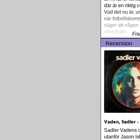
där är en riktig 
Vad det nu är, 
när fotbollskom
säger att någon
»bra boll«
Fra
Recension
Vaden, Sadler - 
Sadler Vadens 
utanför Jason Is