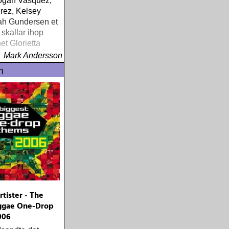
ogan Vasquez,
rez, Kelsey
ah Gundersen et
a skallar ihop
t Glorietta
Mark Andersson
n
tister - The
ggae One-Drop
006