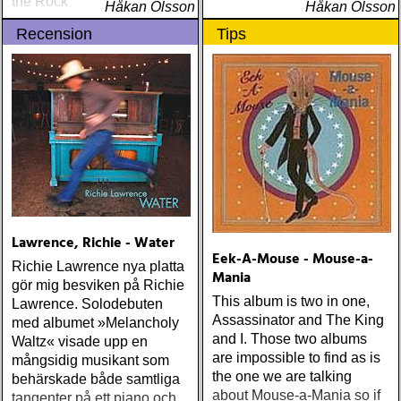
the Rock
Håkan Olsson
Håkan Olsson
Recension
Tips
Lawrence, Richie - Water
Eek-A-Mouse - Mouse-a-
Richie Lawrence nya platta
Mania
gör mig besviken på Richie
This album is two in one,
Lawrence. Solodebuten
Assassinator and The King
med albumet »Melancholy
and I. Those two albums
Waltz« visade upp en
are impossible to find as is
mångsidig musikant som
the one we are talking
behärskade både samtliga
about Mouse-a-Mania so if
tangenter på ett piano och