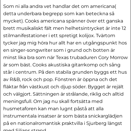
Som ni alla andra vet handlar det om americana(
detta underbara begrepp som kan beteckna så
mycket). Cooks americana spänner över ett ganska
brett musikaliskt fält men helhetsintrycket är inte 12
stilmanifestationer i ett spretigt kolijox. Tvärtom
tycker jag mig höra hur allt har en utgångspunkt hos
en singer-songwriter som i grund och botten är
minst lika bra som när Texas trubaduren Cory Morrow
är som bäst. Cooks akustiska gitarrkomp och sång
står i centrum. På den stabila grunden byggs ett hus
av R&B, rock och pop. Fönstren är öppna och det
fläktar från västkust och djup söder. Bygget är rejält
och välgjort. Sättningen är strålande, riklig och alltid
meningsfull. Om jag nu skall fortsätta med
husmetaforen kan man lugnt påstå att alla
instrumentala insatser är som bästa snickarglädjen
på en nationalromantisk praktvilla i Sjurberg längst
med Siljans strand.