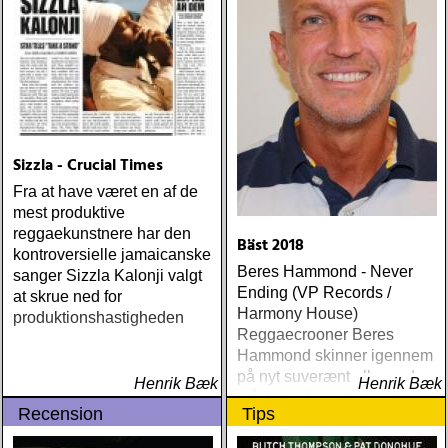
Sizzla - Crucial Times
Fra at have været en af de
mest produktive
reggaekunstnere har den
Bäst 2018
kontroversielle jamaicanske
Beres Hammond - Never
sanger Sizzla Kalonji valgt
Ending (VP Records /
at skrue ned for
Harmony House)
produktionshastigheden
Reggaecrooner Beres
Hammond skinner igennem
på nyt suverænt album, der
Henrik Bæk
Henrik Bæk
måske er hans bedste
Recension
Tips
gennem tiderne