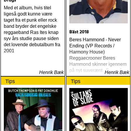
Drugs
Med et album, hvis titel
ligeså godt kunne være
taget fra et punk eller rock
band bryder det engelske
Bäst 2018
reggaeband Ras Ites knap
syv års studie pause siden
Beres Hammond - Never
det lovende debutalbum fra
Ending (VP Records /
2001
Harmony House)
Reggaecrooner Beres
Hammond skinner igennem
på nyt suverænt album, der
Henrik Bæk
Henrik Bæk
måske er hans bedste
Tips
Tips
gennem tiderne