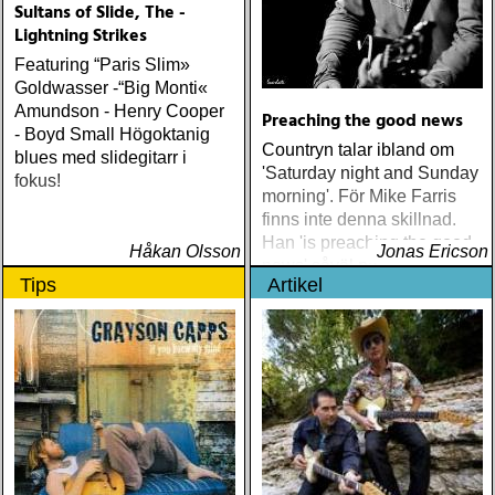
Sultans of Slide, The -
Lightning Strikes
Featuring “Paris Slim»
Goldwasser -“Big Monti«
Amundson - Henry Cooper
Preaching the good news
- Boyd Small Högoktanig
Countryn talar ibland om
blues med slidegitarr i
'Saturday night and Sunday
fokus!
morning'. För Mike Farris
finns inte denna skillnad.
Han 'is preaching the good
Håkan Olsson
Jonas Ericson
news' såväl på
Tips
Artikel
lördagskvällens gig som i
söndagens gudstjänst.
Jonas Ericson har upplevt
Mike Farris i Bjursås kyrka,