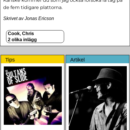
Kanske kommer du som jag också försöka få tag på
de fem tidigare plattorna.
Skrivet av Jonas Ericson
Cook, Chris
2 olika inlägg
Tips
Artikel