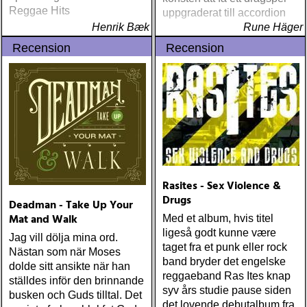
Reggae Hits
uppgraderat till accordion
Henrik Bæk
Rune Häger
Recension
Recension
Rasites - Sex Violence &
Drugs
Deadman - Take Up Your
Mat and Walk
Med et album, hvis titel
ligeså godt kunne være
Jag vill dölja mina ord.
taget fra et punk eller rock
Nästan som när Moses
band bryder det engelske
dolde sitt ansikte när han
reggaeband Ras Ites knap
ställdes inför den brinnande
syv års studie pause siden
busken och Guds tilltal. Det
det lovende debutalbum fra