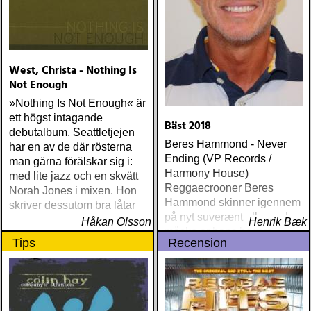
West, Christa - Nothing Is
Not Enough
»Nothing Is Not Enough« är
ett högst intagande
Bäst 2018
debutalbum. Seattletjejen
Beres Hammond - Never
har en av de där rösterna
Ending (VP Records /
man gärna förälskar sig i:
Harmony House)
med lite jazz och en skvätt
Reggaecrooner Beres
Norah Jones i mixen. Hon
Hammond skinner igennem
skriver dessutom bra låtar
på nyt suverænt album, der
Håkan Olsson
Henrik Bæk
måske er hans bedste
Tips
Recension
gennem tiderne