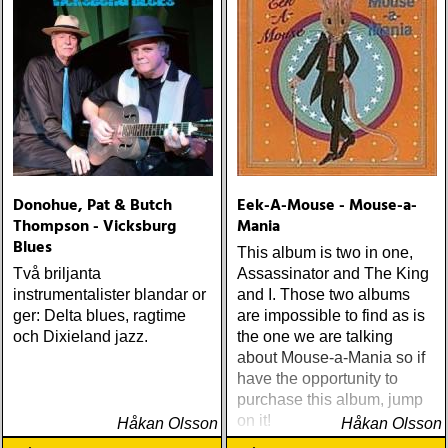
Donohue, Pat & Butch
Eek-A-Mouse - Mouse-a-
Thompson - Vicksburg
Mania
Blues
This album is two in one,
Två briljanta
Assassinator and The King
instrumentalister blandar or
and I. Those two albums
ger: Delta blues, ragtime
are impossible to find as is
och Dixieland jazz.
the one we are talking
about Mouse-a-Mania so if
have the opportunity to
purchase this album, jump
on it!
Håkan Olsson
Håkan Olsson