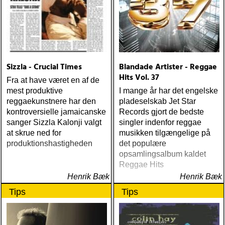
Sizzla - Crucial Times
Blandade Artister - Reggae
Hits Vol. 37
Fra at have været en af de
mest produktive
I mange år har det engelske
reggaekunstnere har den
pladeselskab Jet Star
kontroversielle jamaicanske
Records gjort de bedste
sanger Sizzla Kalonji valgt
singler indenfor reggae
at skrue ned for
musikken tilgængelige på
produktionshastigheden
det populære
opsamlingsalbum kaldet
Reggae Hits
Henrik Bæk
Henrik Bæk
Tips
Tips