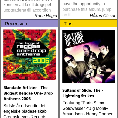
have the opportunity to
konsten att få ett dragspel
purchase this album, jump
uppgraderat till accordion
on it!
Rune Häger
Håkan Olsson
Recension
Tips
Blandade Artister - The
Sultans of Slide, The -
Biggest Reggae One-Drop
Lightning Strikes
Anthems 2006
Featuring “Paris Slim»
Sidste år udsendte det
Goldwasser -“Big Monti«
engelske pladeselskab
Amundson - Henry Cooper
Greensleeves Records