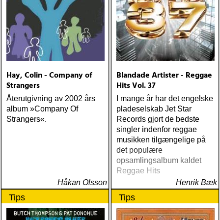
Hay, Colin - Company of
Blandade Artister - Reggae
Strangers
Hits Vol. 37
Återutgivning av 2002 års
I mange år har det engelske
album »Company Of
pladeselskab Jet Star
Strangers«.
Records gjort de bedste
singler indenfor reggae
musikken tilgængelige på
det populære
opsamlingsalbum kaldet
Reggae Hits
Håkan Olsson
Henrik Bæk
Tips
Tips