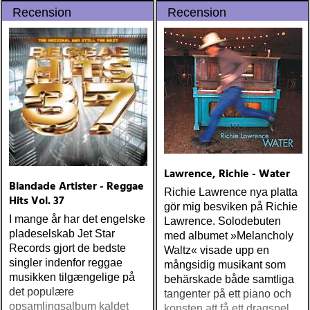
Recension
Recension
Lawrence, Richie - Water
Blandade Artister - Reggae
Richie Lawrence nya platta
Hits Vol. 37
gör mig besviken på Richie
I mange år har det engelske
Lawrence. Solodebuten
pladeselskab Jet Star
med albumet »Melancholy
Records gjort de bedste
Waltz« visade upp en
singler indenfor reggae
mångsidig musikant som
musikken tilgængelige på
behärskade både samtliga
det populære
tangenter på ett piano och
opsamlingsalbum kaldet
konsten att få ett dragspel