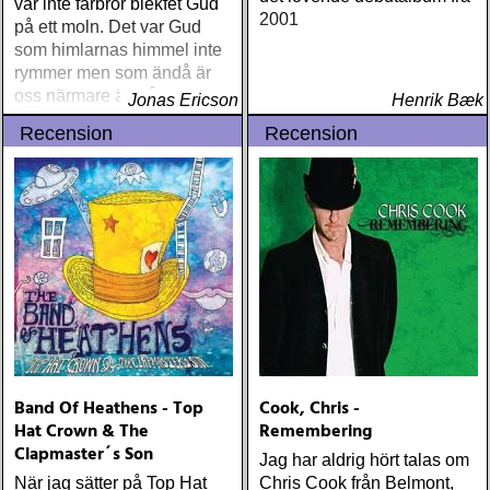
var inte farbror blekfet Gud
2001
på ett moln. Det var Gud
som himlarnas himmel inte
rymmer men som ändå är
oss närmare än vårt eget
Jonas Ericson
Henrik Bæk
hjärta
Recension
Recension
Band Of Heathens - Top
Cook, Chris -
Hat Crown & The
Remembering
Clapmaster´s Son
Jag har aldrig hört talas om
När jag sätter på Top Hat
Chris Cook från Belmont,