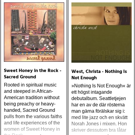
Sweet Honey in the Rock -
West, Christa - Nothing Is
Sacred Ground
Not Enough
Rooted in spiritual music
»Nothing Is Not Enough« är
and steeped in African-
ett högst intagande
American tradition without
debutalbum. Seattletjejen
being preachy or heavy-
har en av de där rösterna
handed, Sacred Ground
man gärna förälskar sig i:
pulls from the various faiths
med lite jazz och en skvätt
and life experiences of the
Norah Jones i mixen. Hon
women of Sweet Honey in
skriver dessutom bra låtar