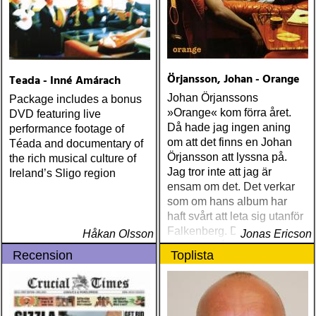
Örjansson, Johan - Orange
Teada - Inné Amárach
Johan Örjanssons
Package includes a bonus
»Orange« kom förra året.
DVD featuring live
Då hade jag ingen aning
performance footage of
om att det finns en Johan
Téada and documentary of
Örjansson att lyssna på.
the rich musical culture of
Jag tror inte att jag är
Ireland’s Sligo region
ensam om det. Det verkar
som om hans album har
haft svårt att leta sig utanför
Falkenberg. Där finns
Håkan Olsson
Jonas Ericson
däremot många lyssnare
Recension
Toplista