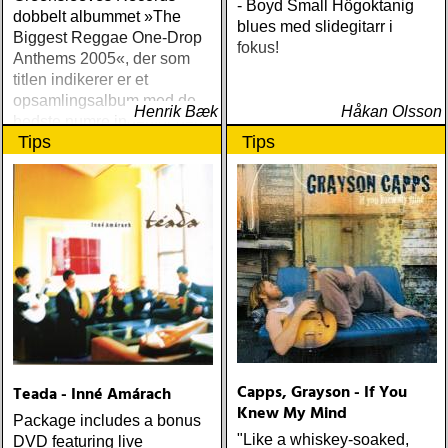
- Boyd Small Högoktanig
dobbelt albummet »The
blues med slidegitarr i
Biggest Reggae One-Drop
fokus!
Anthems 2005«, der som
titlen indikerer er et
opsamlingsalbum med de
Henrik Bæk
Håkan Olsson
bedste numre indenfor den
Tips
Tips
populære reggaestil kaldet
one-drop
Capps, Grayson - If You
Teada - Inné Amárach
Knew My Mind
Package includes a bonus
"Like a whiskey-soaked,
DVD featuring live