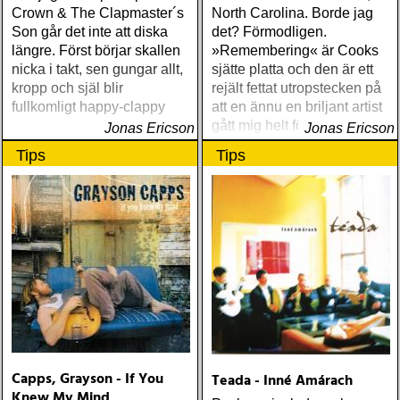
Crown & The Clapmaster´s
North Carolina. Borde jag
Son går det inte att diska
det? Förmodligen.
längre. Först börjar skallen
»Remembering« är Cooks
nicka i takt, sen gungar allt,
sjätte platta och den är ett
kropp och själ blir
rejält fettat utropstecken på
fullkomligt happy-clappy
att en ännu en briljant artist
gått mig helt förbi
Jonas Ericson
Jonas Ericson
Tips
Tips
Capps, Grayson - If You
Teada - Inné Amárach
Knew My Mind