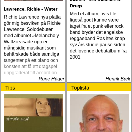
Rasites - Sex Violence &
Drugs
Lawrence, Richie - Water
Med et album, hvis titel
Richie Lawrence nya platta
ligeså godt kunne være
gör mig besviken på Richie
taget fra et punk eller rock
Lawrence. Solodebuten
band bryder det engelske
med albumet »Melancholy
reggaeband Ras Ites knap
Waltz« visade upp en
syv års studie pause siden
mångsidig musikant som
det lovende debutalbum fra
behärskade både samtliga
2001
tangenter på ett piano och
konsten att få ett dragspel
uppgraderat till accordion
Rune Häger
Henrik Bæk
Tips
Toplista