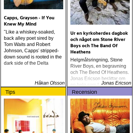
Capps, Grayson - If You
Knew My Mind
"Like a whiskey-soaked,
Ur en kyrkoherdes dagbok
back alley poet sired by
och något om Stone River
Tom Waits and Robert
Boys och The Band Of
Johnson, Capps' stripped-
Heathens
down sound is rooted in the
Helgmålsringning, Stone
dark side of the Delta
River Boys, en begravning
och The Bend Of Heathens.
Jonas Ericson berättar om
Håkan Olsson
Jonas Ericson
en helg som fångat honom
till kropp och själ uppe
Tips
Recension
bland molnen.