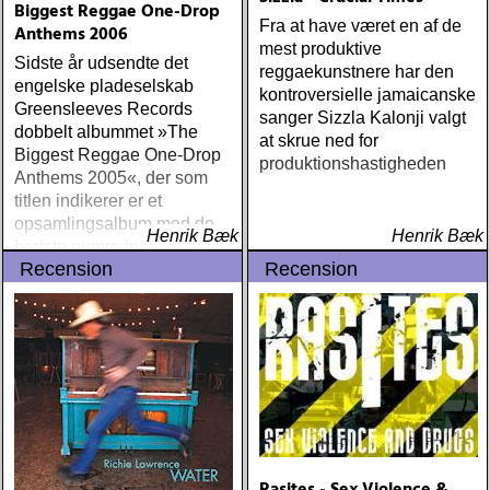
Biggest Reggae One-Drop
Fra at have været en af de
Anthems 2006
mest produktive
Sidste år udsendte det
reggaekunstnere har den
engelske pladeselskab
kontroversielle jamaicanske
Greensleeves Records
sanger Sizzla Kalonji valgt
dobbelt albummet »The
at skrue ned for
Biggest Reggae One-Drop
produktionshastigheden
Anthems 2005«, der som
titlen indikerer er et
opsamlingsalbum med de
Henrik Bæk
Henrik Bæk
bedste numre indenfor den
Recension
Recension
populære reggaestil kaldet
one-drop