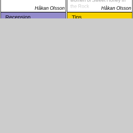
women of Sweet Honey in
the Rock
Håkan Olsson
Håkan Olsson
Recension
Tips
Blandade Artister - Reggae
Donohue, Pat & Butch
Hits Vol. 37
Thompson - Vicksburg
Blues
I mange år har det engelske
pladeselskab Jet Star
Två briljanta
Records gjort de bedste
instrumentalister blandar or
singler indenfor reggae
ger: Delta blues, ragtime
musikken tilgængelige på
och Dixieland jazz.