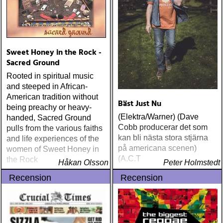
Sweet Honey in the Rock -
Sacred Ground
Rooted in spiritual music
and steeped in African-
American tradition without
Bäst Just Nu
being preachy or heavy-
(Elektra/Warner) (Dave
handed, Sacred Ground
Cobb producerar det som
pulls from the various faiths
kan bli nästa stora stjärna
and life experiences of the
på americana scenen)
women of Sweet Honey in
(A.C.T
the Rock
Håkan Olsson
Peter Holmstedt
Recension
Recension