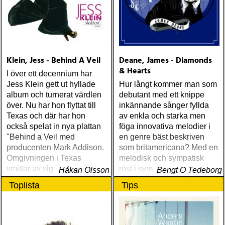
Klein, Jess - Behind A Veil
Deane, James - Diamonds
& Hearts
I över ett decennium har
Jess Klein gett ut hyllade
Hur långt kommer man som
album och turnerat värdlen
debutant med ett knippe
över. Nu har hon flyttat till
inkännande sånger fyllda
Texas och där har hon
av enkla och starka men
också spelat in nya plattan
föga innovativa melodier i
"Behind a Veil med
en genre bäst beskriven
producenten Mark Addison.
som britamericana? Med en
Omgivningen i Texas
melodisk och sympatisk
smittar av sig och Jess
röst i symbios med en lätt
Håkan Olsson
Bengt O Tedeborg
Klein låter mer rootsy än
gubbig framtoning? Längre
Toplista
Tips
någonsin
än till den lokala puben,
kunde man ju för James
Deanes skull önska (han
stavar alltså med e på slutet