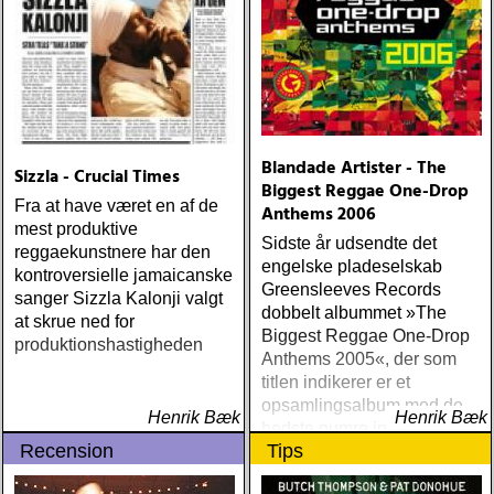
Blandade Artister - The
Sizzla - Crucial Times
Biggest Reggae One-Drop
Fra at have været en af de
Anthems 2006
mest produktive
Sidste år udsendte det
reggaekunstnere har den
engelske pladeselskab
kontroversielle jamaicanske
Greensleeves Records
sanger Sizzla Kalonji valgt
dobbelt albummet »The
at skrue ned for
Biggest Reggae One-Drop
produktionshastigheden
Anthems 2005«, der som
titlen indikerer er et
opsamlingsalbum med de
Henrik Bæk
Henrik Bæk
bedste numre indenfor den
Recension
Tips
populære reggaestil kaldet
one-drop