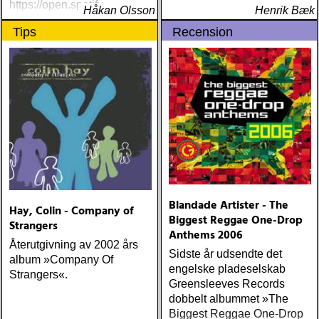
https://open.spotify
Håkan Olsson
Henrik Bæk
Tips
Recension
Blandade Artister - The
Hay, Colin - Company of
Biggest Reggae One-Drop
Strangers
Anthems 2006
Återutgivning av 2002 års
Sidste år udsendte det
album »Company Of
engelske pladeselskab
Strangers«.
Greensleeves Records
dobbelt albummet »The
Biggest Reggae One-Drop