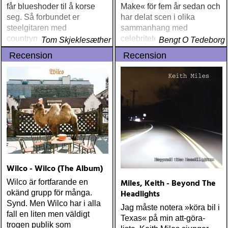
får blueshoder til å korse
Make« för fem år sedan och
seg. Så forbundet er
har delat scen i olika
steelgitaren med
sammanhang med
countrymusikken at det
celebriteter som Kathleen
Tom Skjeklesæther
Bengt O Tedeborg
inkarnerer fordommene mot
Edwards, Guy Clark och
Recension
Recension
nettopp denne ene
The Great Lake Swimmers
erkeamerikanske
musikkformen
Wilco - Wilco (The Album)
Miles, Keith - Beyond The
Wilco är fortfarande en
Headlights
okänd grupp för många.
Synd. Men Wilco har i alla
Jag måste notera »köra bil i
fall en liten men väldigt
Texas« på min att-göra-
trogen publik som