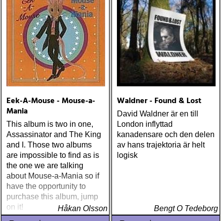
Eek-A-Mouse - Mouse-a-
Waldner - Found & Lost
Mania
David Waldner är en till
This album is two in one,
London inflyttad
Assassinator and The King
kanadensare och den delen
and I. Those two albums
av hans trajektoria är helt
are impossible to find as is
logisk
the one we are talking
about Mouse-a-Mania so if
have the opportunity to
purchase this album, jump
on it!
Håkan Olsson
Bengt O Tedeborg