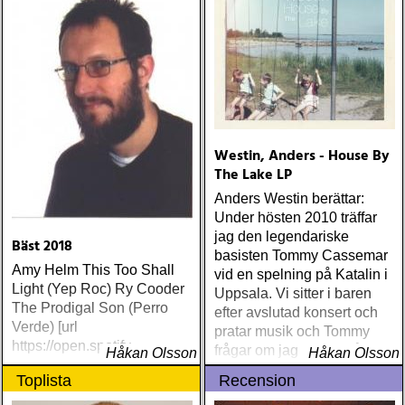
och ingenting annat)
Westin, Anders - House By
The Lake LP
Anders Westin berättar:
Under hösten 2010 träffar
jag den legendariske
Bäst 2018
basisten Tommy Cassemar
Amy Helm This Too Shall
vid en spelning på Katalin i
Light (Yep Roc) Ry Cooder
Uppsala. Vi sitter i baren
The Prodigal Son (Perro
efter avslutad konsert och
Verde) [url
pratar musik och Tommy
https://open.spotify
frågar om jag spelar något
Håkan Olsson
Håkan Olsson
instrument
Toplista
Recension