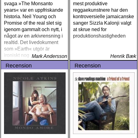
svaga »The Monsanto
mest produktive
years« var en uppfriskande
reggaekunstnere har den
historia. Neil Young och
kontroversielle jamaicanske
Promise of the real slet sig
sanger Sizzla Kalonji valgt
igenom gammalt och nytt, i
at skrue ned for
något av en arkivrensning i
produktionshastigheden
realtid. Det livedokument
som »Earth« utgör är
ironiskt nog bara
Mark Andersson
Henrik Bæk
någorlunda live
Recension
Recension