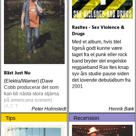
Rasites - Sex Violence &
Drugs
Med et album, hvis titel
ligeså godt kunne være
taget fra et punk eller rock
band bryder det engelske
reggaeband Ras Ites knap
Bäst Just Nu
syv års studie pause siden
det lovende debutalbum fra
(Elektra/Warner) (Dave
2001
Cobb producerar det som
kan bli nästa stora stjärna
på americana scenen)
(A.C.T
Peter Holmstedt
Henrik Bæk
Tips
Recension