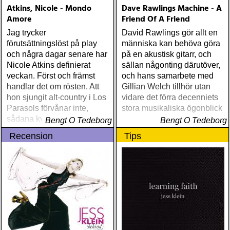
Atkins, Nicole - Mondo
Dave Rawlings Machine - A
Amore
Friend Of A Friend
Jag trycker
David Rawlings gör allt en
förutsättningslöst på play
människa kan behöva göra
och några dagar senare har
på en akustisk gitarr, och
Nicole Atkins definierat
sällan någonting därutöver,
veckan. Först och främst
och hans samarbete med
handlar det om rösten. Att
Gillian Welch tillhör utan
hon sjungit alt-country i Los
vidare det förra decenniets
Parasols förvånar inte,
stora musikaliska ögonblick
sådana kvaliteter är lätta att
Bengt O Tedeborg
Bengt O Tedeborg
föreställa sig, men detta är
Recension
Tips
något helt annat