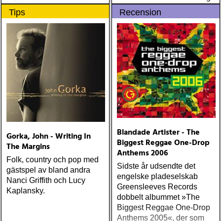
måske er hans bedste
Tips
Recension
gennem tiderne
Blandade Artister - The
Gorka, John - Writing In
Biggest Reggae One-Drop
The Margins
Anthems 2006
Folk, country och pop med
Sidste år udsendte det
gästspel av bland andra
engelske pladeselskab
Nanci Griffith och Lucy
Greensleeves Records
Kaplansky.
dobbelt albummet »The
Biggest Reggae One-Drop
Anthems 2005«, der som