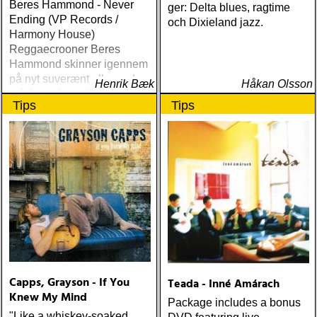
Beres Hammond - Never
ger: Delta blues, ragtime
Ending (VP Records /
och Dixieland jazz.
Harmony House)
Reggaecrooner Beres
Hammond skinner igennem
på nyt suverænt album, der
Henrik Bæk
Håkan Olsson
måske er hans bedste
Tips
Tips
gennem tiderne
Capps, Grayson - If You
Teada - Inné Amárach
Knew My Mind
Package includes a bonus
"Like a whiskey-soaked,