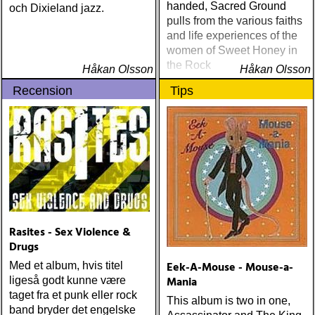
handed, Sacred Ground
och Dixieland jazz.
pulls from the various faiths
and life experiences of the
women of Sweet Honey in
the Rock
Håkan Olsson
Håkan Olsson
Recension
Tips
Rasites - Sex Violence &
Drugs
Eek-A-Mouse - Mouse-a-
Med et album, hvis titel
Mania
ligeså godt kunne være
taget fra et punk eller rock
This album is two in one,
band bryder det engelske