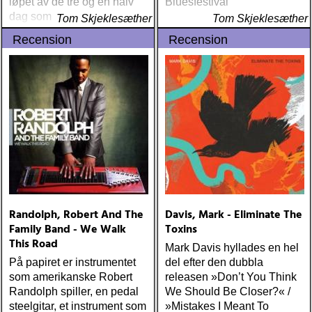
løpet av de tre og en halv
Bluesfestival
dag som festivalen varte.
Tom Skjeklesæther
Tom Skjeklesæther
De hevder at de har lykkes
Recension
Recension
med å finne frem til, og å
mikse, 99% av alt som
skjedde fra scenen
Randolph, Robert And The
Davis, Mark - Eliminate The
Family Band - We Walk
Toxins
This Road
Mark Davis hyllades en hel
På papiret er instrumentet
del efter den dubbla
som amerikanske Robert
releasen »Don’t You Think
Randolph spiller, en pedal
We Should Be Closer?« /
steelgitar, et instrument som
»Mistakes I Meant To