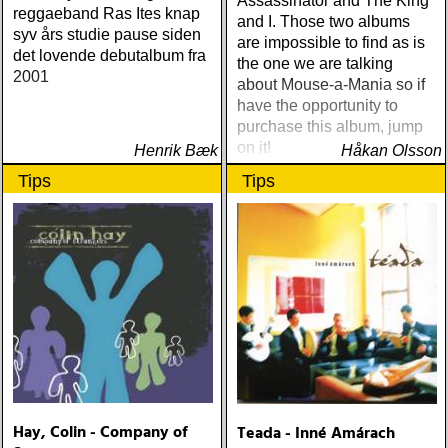
Assassinator and The King
reggaeband Ras Ites knap
and I. Those two albums
syv års studie pause siden
are impossible to find as is
det lovende debutalbum fra
the one we are talking
2001
about Mouse-a-Mania so if
have the opportunity to
purchase this album, jump
on it!
Henrik Bæk
Håkan Olsson
Tips
Tips
Hay, Colin - Company of
Teada - Inné Amárach