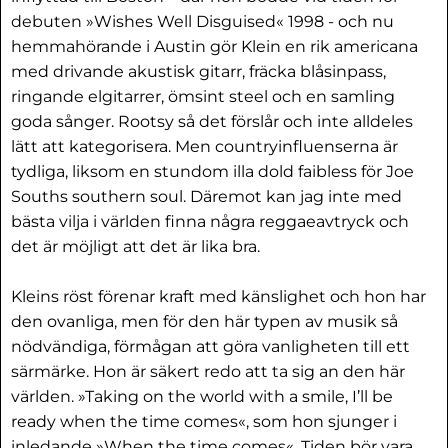
debuten »Wishes Well Disguised« 1998 - och nu
hemmahörande i Austin gör Klein en rik americana
med drivande akustisk gitarr, fräcka blåsinpass,
ringande elgitarrer, ömsint steel och en samling
goda sånger. Rootsy så det förslår och inte alldeles
lätt att kategorisera. Men countryinfluenserna är
tydliga, liksom en stundom illa dold faibless för Joe
Souths southern soul. Däremot kan jag inte med
bästa vilja i världen finna några reggaeavtryck och
det är möjligt att det är lika bra.
Kleins röst förenar kraft med känslighet och hon har
den ovanliga, men för den här typen av musik så
nödvändiga, förmågan att göra vanligheten till ett
särmärke. Hon är säkert redo att ta sig an den här
världen. »Taking on the world with a smile, I’ll be
ready when the time comes«, som hon sjunger i
inledande »When the time comes«. Tiden bör vara