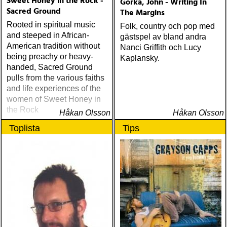
Sweet Honey in the Rock -
Gorka, John - Writing In
Sacred Ground
The Margins
Rooted in spiritual music
Folk, country och pop med
and steeped in African-
gästspel av bland andra
American tradition without
Nanci Griffith och Lucy
being preachy or heavy-
Kaplansky.
handed, Sacred Ground
pulls from the various faiths
and life experiences of the
women of Sweet Honey in
the Rock
Håkan Olsson
Håkan Olsson
Toplista
Tips