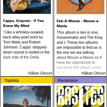
Capps, Grayson - If You
Eek-A-Mouse - Mouse-a-
Knew My Mind
Mania
"Like a whiskey-soaked,
This album is two in one,
back alley poet sired by
Assassinator and The King
Tom Waits and Robert
and I. Those two albums
Johnson, Capps' stripped-
are impossible to find as is
down sound is rooted in the
the one we are talking
dark side of the Delta
about Mouse-a-Mania so if
have the opportunity to
purchase this album, jump
on it!
Håkan Olsson
Håkan Olsson
Toplista
Recension