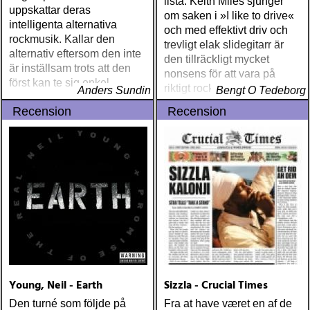
lista. Keith Miles sjunger
uppskattar deras
om saken i »I like to drive«
intelligenta alternativa
och med effektivt driv och
rockmusik. Kallar den
trevligt elak slidegitarr är
alternativ eftersom den inte
den tillräckligt mycket
är inställsam trots att den
nonsens för att vara på
först kan te sig enkel
riktigt rock'n'rollallvar
Anders Sundin
Bengt O Tedeborg
Recension
Recension
Young, Neil - Earth
Sizzla - Crucial Times
Den turné som följde på
Fra at have været en af de