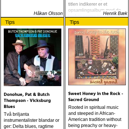
titlen indikerer er et
opsamlingsalbum med de
Håkan Olsson
Henrik Bæk
bedste numre indenfor den
Tips
Tips
populære reggaestil kaldet
one-drop
Sweet Honey in the Rock -
Donohue, Pat & Butch
Sacred Ground
Thompson - Vicksburg
Blues
Rooted in spiritual music
and steeped in African-
Två briljanta
American tradition without
instrumentalister blandar or
being preachy or heavy-
ger: Delta blues, ragtime