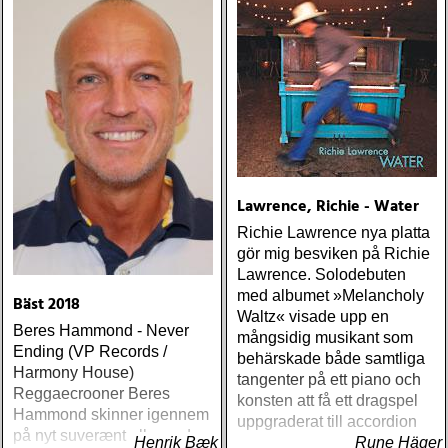
Lawrence, Richie - Water
Richie Lawrence nya platta
gör mig besviken på Richie
Lawrence. Solodebuten
med albumet »Melancholy
Bäst 2018
Waltz« visade upp en
Beres Hammond - Never
mångsidig musikant som
Ending (VP Records /
behärskade både samtliga
Harmony House)
tangenter på ett piano och
Reggaecrooner Beres
konsten att få ett dragspel
Hammond skinner igennem
uppgraderat till accordion
på nyt suverænt album, der
Henrik Bæk
Rune Häger