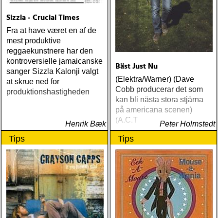
Sizzla - Crucial Times
Fra at have været en af de
mest produktive
reggaekunstnere har den
kontroversielle jamaicanske
Bäst Just Nu
sanger Sizzla Kalonji valgt
(Elektra/Warner) (Dave
at skrue ned for
Cobb producerar det som
produktionshastigheden
kan bli nästa stora stjärna
på americana scenen)
(A.C.T
Henrik Bæk
Peter Holmstedt
Tips
Tips