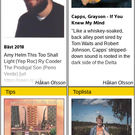
Capps, Grayson - If You
Knew My Mind
"Like a whiskey-soaked,
back alley poet sired by
Tom Waits and Robert
Bäst 2018
Johnson, Capps' stripped-
Amy Helm This Too Shall
down sound is rooted in the
Light (Yep Roc) Ry Cooder
dark side of the Delta
The Prodigal Son (Perro
Verde) [url
https://open.spotify
Håkan Olsson
Håkan Olsson
Tips
Toplista