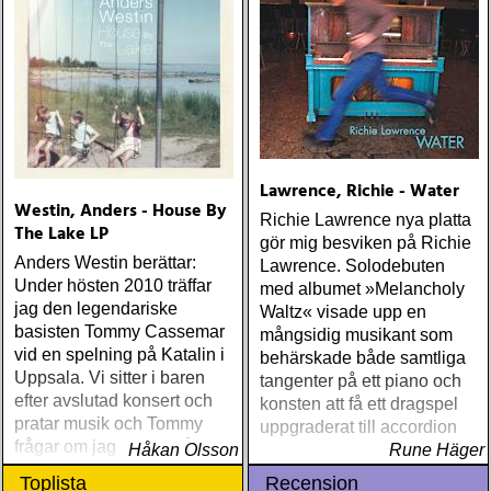
Lawrence, Richie - Water
Westin, Anders - House By
Richie Lawrence nya platta
The Lake LP
gör mig besviken på Richie
Anders Westin berättar:
Lawrence. Solodebuten
Under hösten 2010 träffar
med albumet »Melancholy
jag den legendariske
Waltz« visade upp en
basisten Tommy Cassemar
mångsidig musikant som
vid en spelning på Katalin i
behärskade både samtliga
Uppsala. Vi sitter i baren
tangenter på ett piano och
efter avslutad konsert och
konsten att få ett dragspel
pratar musik och Tommy
uppgraderat till accordion
frågar om jag spelar något
Håkan Olsson
Rune Häger
instrument
Toplista
Recension