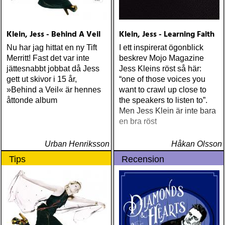
Klein, Jess - Behind A Veil
Klein, Jess - Learning Faith
Nu har jag hittat en ny Tift
I ett inspirerat ögonblick
Merritt! Fast det var inte
beskrev Mojo Magazine
jättesnabbt jobbat då Jess
Jess Kleins röst så här:
gett ut skivor i 15 år,
“one of those voices you
»Behind a Veil« är hennes
want to crawl up close to
åttonde album
the speakers to listen to”.
Men Jess Klein är inte bara
en bra röst
Urban Henriksson
Håkan Olsson
Tips
Recension