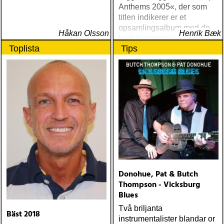
Anthems 2005«, der som
titlen indikerer er et
opsamlingsalbum med de
Håkan Olsson
Henrik Bæk
bedste numre indenfor den
Toplista
Tips
populære reggaestil kaldet
one-drop
Donohue, Pat & Butch
Thompson - Vicksburg
Blues
Två briljanta
Bäst 2018
instrumentalister blandar or