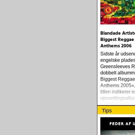
dust (angel air) 
erickson w/okkerv
true love cast out
(anti-) steve polt
dreamhouse (se
Blandade Artist
Biggest Reggae
Anthems 2006
Sidste år udsen
engelske plade
Greensleeves R
dobbelt albumm
Biggest Regga
Anthems 2005«,
titlen indikerer e
opsamlingsalb
bedste numre in
Tips
populære reggae
one-drop