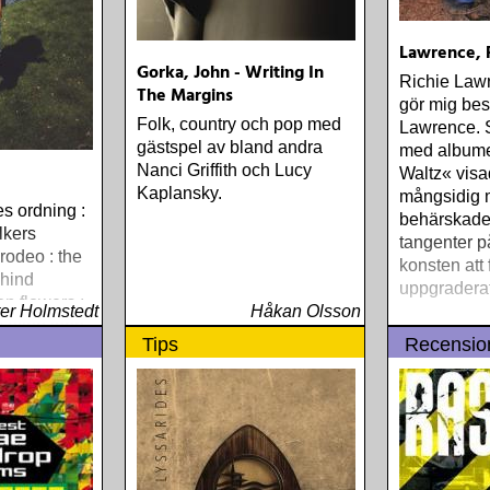
Lawrence, 
Gorka, John - Writing In
Richie Lawr
The Margins
gör mig bes
Folk, country och pop med
Lawrence. 
gästspel av bland andra
med albume
Nanci Griffith och Lucy
Waltz« vis
Kaplansky.
mångsidig 
es ordning :
behärskade
lkers
tangenter p
rodeo : the
konsten att 
ehind
uppgraderat
on flowers :
er Holmstedt
Håkan Olsson
) elton john
Tips
Recensio
the union
currie : the
arbours
 rumer :
oul
hompson :