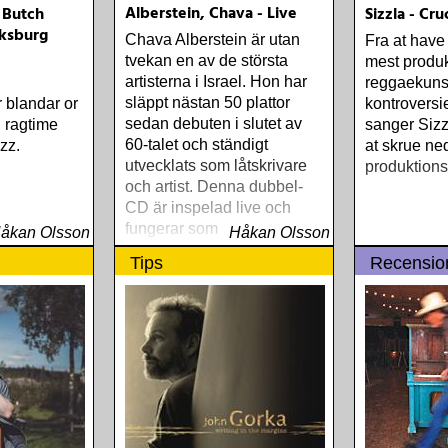
Alberstein, Chava - Live
 Butch
Sizzla - Cru
ksburg
Chava Alberstein är utan
Fra at have
tvekan en av de största
mest produk
artisterna i Israel. Hon har
reggaekuns
släppt nästan 50 plattor
r blandar or
kontroversi
sedan debuten i slutet av
, ragtime
sanger Sizz
60-talet och ständigt
zz.
at skrue ned
utvecklats som låtskrivare
produktion
och artist. Denna dubbel-
CD är inspelad live och
fungerar som en utmärkt
åkan Olsson
Håkan Olsson
introduktion till denna
Tips
Recensio
världsartist.