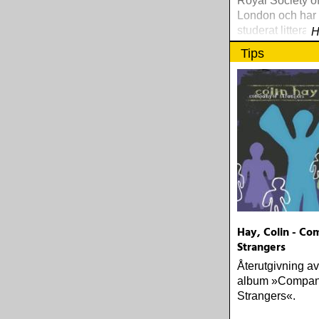
Royal Society of 
London och har
studerat litterat
H
och grekiska vid
Tips
i Lund
Hay, Colin - Co
Strangers
Återutgivning a
album »Compan
Strangers«.