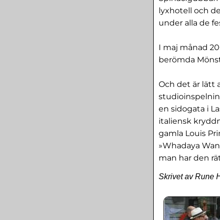
lyxhotell och de
under alla de fe
I maj månad 200
berömda Mönste
Och det är lätt
studioinspelning
en sidogata i L
italiensk krydd
gamla Louis Pri
»Whadaya Want«.
man har den rät
Skrivet av Rune 