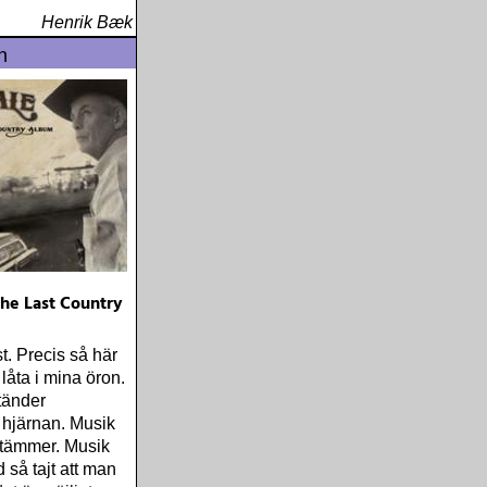
Henrik Bæk
n
he Last Country
t. Precis så här
låta i mina öron.
tänder
i hjärnan. Musik
 stämmer. Musik
d så tajt att man