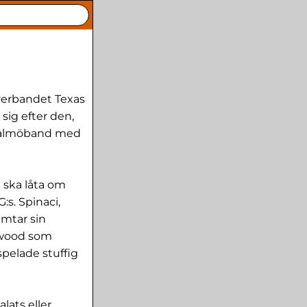
verbandet Texas
ig efter den,
 Malmöband med
 ska låta om
s. Spinaci,
ämtar sin
lywood som
spelade stuffig
lats eller