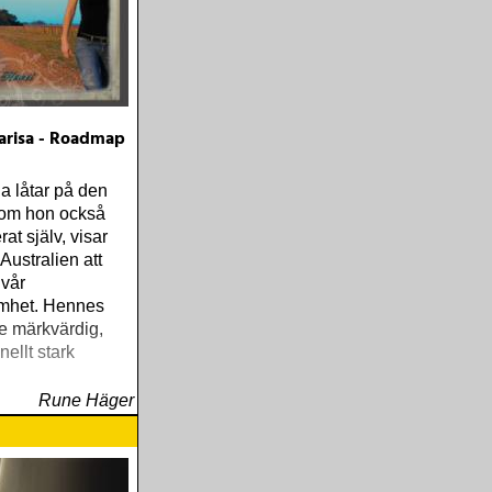
risa - Roadmap
 låtar på den
som hon också
at själv, visar
Australien att
 vår
mhet. Hennes
te märkvärdig,
ellt stark
Rune Häger