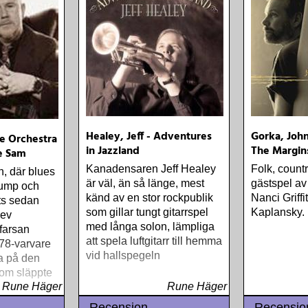
Healey, Jeff - Adventures
Gorka, John
ue Orchestra
in Jazzland
The Margin
le Sam
Kanadensaren Jeff Healey
Folk, count
, där blues
är väl, än så länge, mest
gästspel av
jump och
känd av en stor rockpublik
Nanci Griff
ts sedan
som gillar tungt gitarrspel
Kaplansky.
lev
med långa solon, lämpliga
farsan
att spela luftgitarr till hemma
 78-varvare
vid hallspegeln
a på den
om släppte
Rune Häger
Rune Häger
iva till
 pickuparm
Recension
Recensio