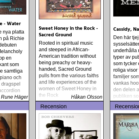
e - Water
Sweet Honey in the Rock -
Cassidy, N
 nya platta
Sacred Ground
Den här tje
n på Richie
Rooted in spiritual music
sysselsätter
debuten
and steeped in African-
underhålla m
elancholy
American tradition without
typer av pub
pp en
being preachy or heavy-
som tycker 
kant som
handed, Sacred Ground
roliga visor
e samtliga
pulls from the various faiths
familjer som
 piano och
and life experiences of the
vankas hoo
t dragspel
women of Sweet Honey in
den delen 
 accordion
the Rock
publiken so
Rune Häger
Håkan Olsson
lyssna och g
Recension
Recensio
blues och v
kan kallas 