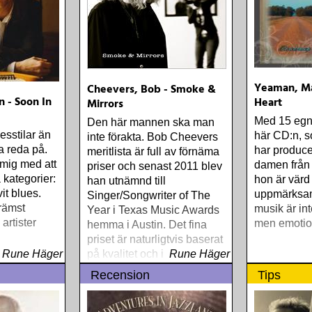
Yeaman, Ma
Cheevers, Bob - Smoke &
 - Soon In
Heart
Mirrors
Med 15 egna
Den här mannen ska man
uesstilar än
här CD:n, 
inte förakta. Bob Cheevers
a reda på.
har producer
meritlista är full av förnäma
 mig med att
damen från 
priser och senast 2011 blev
 kategorier:
hon är värd
han utnämnd till
it blues.
uppmärksa
Singer/Songwriter of The
främst
musik är in
Year i Texas Music Awards
artister
men emotion
hemma i Austin. Det fina
priset är naturligtvis baserat
Rune Häger
på kvalitet och inte kvantitet
Rune Häger
Recension
Tips