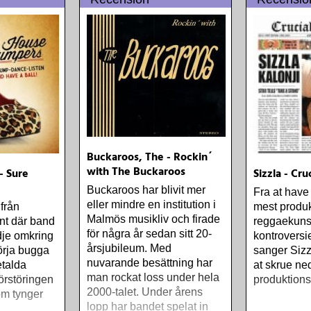
inspelade
edde ut
ora
som var
ammophone
Buckaroos, The - Rockin´
with The Buckaroos
- Sure
Sizzla - Cru
Buckaroos har blivit mer
Fra at have
eller mindre en institution i
från
mest produk
Malmös musikliv och firade
nt där band
reggaekuns
för några år sedan sitt 20-
dje omkring
kontroversi
årsjubileum. Med
 börja bugga
sanger Sizz
nuvarande besättning har
talda
at skrue ned
man rockat loss under hela
förstöringen
produktion
2000-talet. Under årens
om tynger
lopp har bandet spelat in