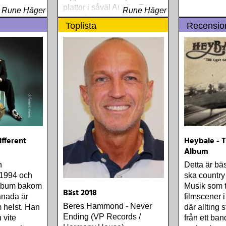
plattor i såväl Austin, Texas,
Rune Häger
Rune Häger
som i New Orleans,
Toplista
Recensio
Louisiana
ifferent
Heybale - T
Album
n
Detta är bäs
 1994 och
ska country 
album bakom
Musik som 
Bäst 2018
anada är
filmscener 
Beres Hammond - Never
 helst. Han
där allting
Ending (VP Records /
 vite
från ett ban