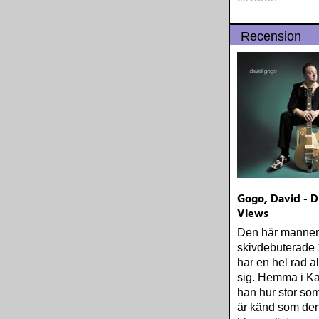
Recension
Gogo, David - D
Views
Den här manne
skivdebuterade
har en hel rad 
sig. Hemma i K
han hur stor som
är känd som den