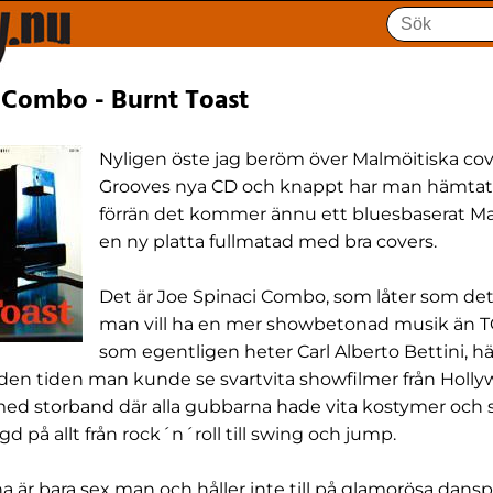
 Combo - Burnt Toast
Nyligen öste jag beröm över Malmöitiska co
Grooves nya CD och knappt har man hämtat s
förrän det kommer ännu ett bluesbaserat
en ny platta fullmatad med bra covers.
Det är Joe Spinaci Combo, som låter som det
man vill ha en mer showbetonad musik än TG:
som egentligen heter Carl Alberto Bettini, h
n den tiden man kunde se svartvita showfilmer från Hol
 med storband där alla gubbarna hade vita kostymer och 
 på allt från rock´n´roll till swing och jump.
 är bara sex man och håller inte till på glamorösa danspa