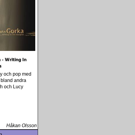
 - Writing In
s
ry och pop med
 bland andra
ith och Lucy
Håkan Olsson
n