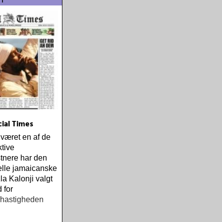
cial Times
 været en af de
tive
tnere har den
elle jamaicanske
la Kalonji valgt
 for
shastigheden