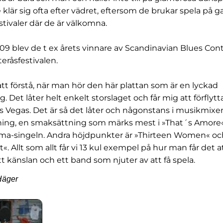
 klär sig ofta efter vädret, eftersom de brukar spela på g
stivaler där de är välkomna.
9 blev de t ex årets vinnare av Scandinavian Blues Con
råsfestivalen.
 att förstå, när man hör den här plattan som är en lyckad
. Det låter helt enkelt storslaget och får mig att förflytta
as Vegas. Det är så det låter och någonstans i musikmixe
ning, en smaksättning som märks mest i »That´s Amore«,
ma-singeln. Andra höjdpunkter är »Thirteen Women« och
 Allt som allt får vi 13 kul exempel på hur man får det a
t känslan och ett band som njuter av att få spela.
Häger