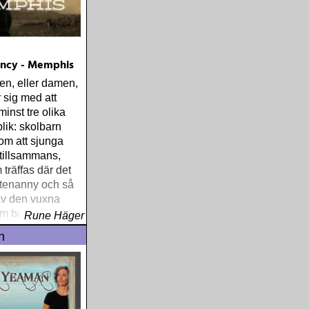
ancy - Memphis
jen, eller damen,
 sig med att
inst tre olika
lik: skolbarn
om att sjunga
 tillsammans,
 träffas där det
tenanny och så
av den vuxna
m bara vill
Rune Häger
illar country,
n
ad helst som
rootsy