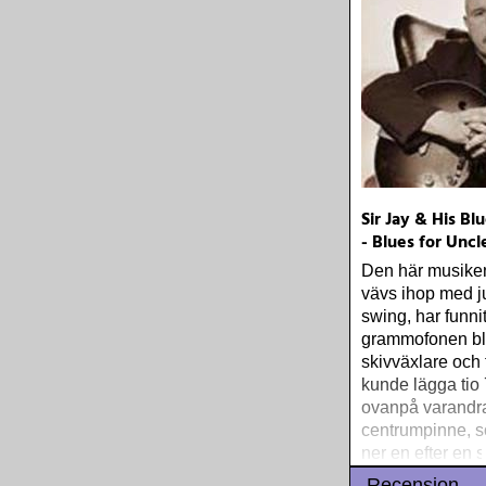
Sir Jay & His Bl
- Blues for Unc
Den här musiken
vävs ihop med 
swing, har funni
grammofonen b
skivväxlare och 
kunde lägga tio
ovanpå varandr
centrumpinne, s
ner en efter en sk
tallriken där en
Recension