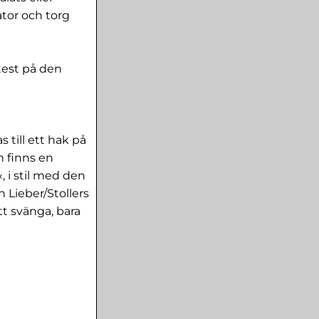
ator och torg
test på den
s till ett hak på
n finns en
 i stil med den
 Lieber/Stollers
tt svänga, bara