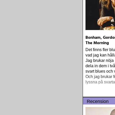
Bonham, Gordon
The Morning
Det finns fler bl
vad jag kan håll
Jag brukar nöja
dela in dem i två
svart blues och v
Och jag brukar 
lyssna på svarta 
Recension