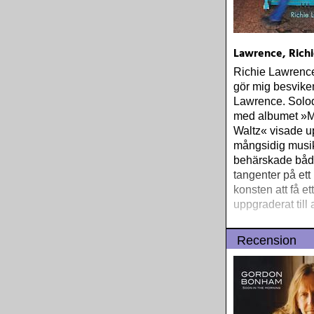
Lawrence, Richi
Richie Lawrence
gör mig besvike
Lawrence. Solo
med albumet »M
Waltz« visade u
mångsidig musi
behärskade båd
tangenter på ett
konsten att få et
uppgraderat till
Recension