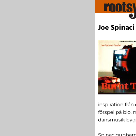
Joe Spinaci
inspiration frå
förspel på bio,
dansmusik byggd
Spinacigubbarna