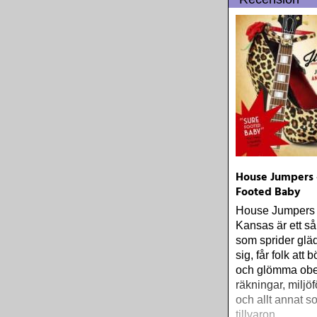
letade upp det 
materialet och l
ljudet via den st
radioapparaten 
inställd på Gr
House Jumpers 
Footed Baby
House Jumpers 
Kansas är ett så
som sprider glä
sig, får folk att
och glömma obe
räkningar, miljö
och allt annat s
tillvaron