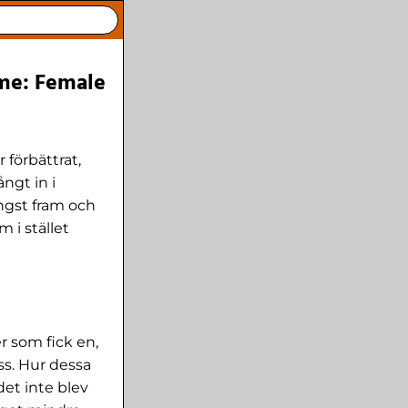
 me: Female
 förbättrat,
ångt in i
ängst fram och
 i stället
er som fick en,
oss. Hur dessa
det inte blev