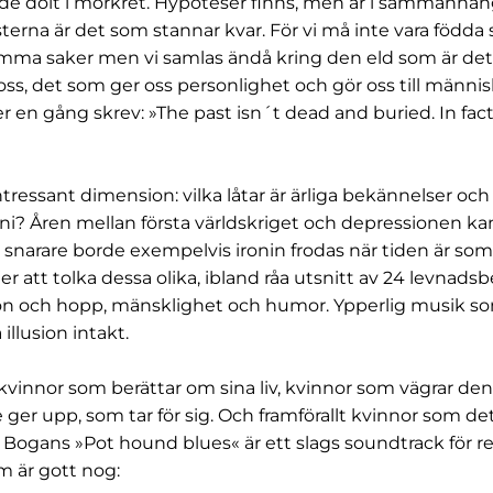
nde dolt i mörkret. Hypoteser finns, men är i sammanha
sterna är det som stannar kvar. För vi må inte vara födda 
amma saker men vi samlas ändå kring den eld som är det
oss, det som ger oss personlighet och gör oss till männi
r en gång skrev: »The past isn´t dead and buried. In fact,
ntressant dimension: vilka låtar är ärliga bekännelser och
roni? Åren mellan första världskriget och depressionen kan
 snarare borde exempelvis ironin frodas när tiden är som
jer att tolka dessa olika, ibland råa utsnitt av 24 levnadsbe
n och hopp, mänsklighet och humor. Ypperlig musik s
llusion intakt.
a kvinnor som berättar om sina liv, kvinnor som vägrar de
ger upp, som tar för sig. Och framförallt kvinnor som det 
le Bogans »Pot hound blues« är ett slags soundtrack för r
m är gott nog: