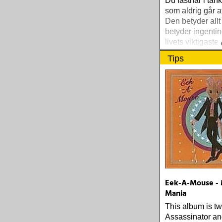
Du fastnar i tan
som aldrig går att
Den betyder all
betyder ingentin
livets viktigaste
beståndsdel, du
Tips
existera utan de
Eek-A-Mouse - 
Mania
This album is tw
Assassinator a