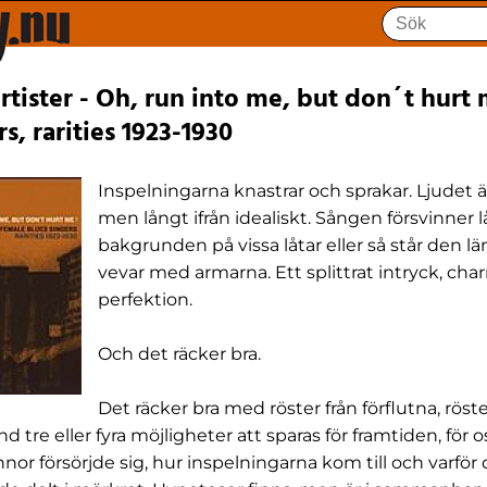
tister - Oh, run into me, but don´t hurt
s, rarities 1923-1930
Inspelningarna knastrar och sprakar. Ljudet är
men långt ifrån idealiskt. Sången försvinner l
bakgrunden på vissa låtar eller så står den l
vevar med armarna. Ett splittrat intryck, charm
perfektion.
Och det räcker bra.
Det räcker bra med röster från förflutna, röst
nd tre eller fyra möjligheter att sparas för framtiden, för 
or försörjde sig, hur inspelningarna kom till och varför 