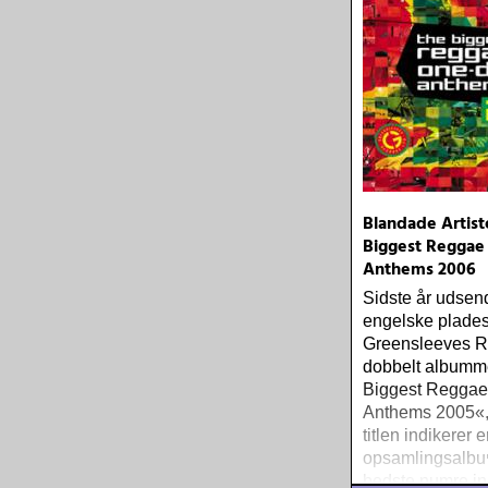
Blandade Artist
Biggest Reggae
Anthems 2006
Sidste år udsen
engelske plade
Greensleeves R
dobbelt albumm
Biggest Regga
Anthems 2005«,
titlen indikerer e
opsamlingsalb
bedste numre in