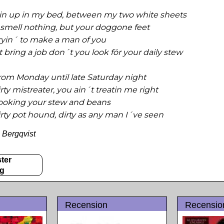
in up in my bed, between my two white sheets
 smell nothing, but your doggone feet
ryin´ to make a man of you
 bring a job don´t you look för your daily stew
rom Monday until late Saturday night
ty mistreater, you ain´t treatin me right
ooking your stew and beans
rty pot hound, dirty as any man I´ve seen
s Bergqvist
ter
gg
Recension
Recensio