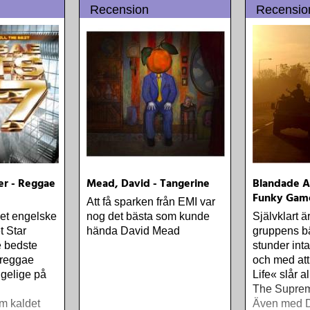
allt det som föregår
Recension
Recensio
stil kaldet
bläddrandet av bokens
sidor
er - Reggae
Mead, David - Tangerine
Blandade Ar
Funky Game
Att få sparken från EMI var
det engelske
nog det bästa som kunde
Självklart ä
t Star
hända David Mead
gruppens bäs
e bedste
stunder intal
 reggae
och med at
gelige på
Life« slår a
The Suprem
m kaldet
Även med 