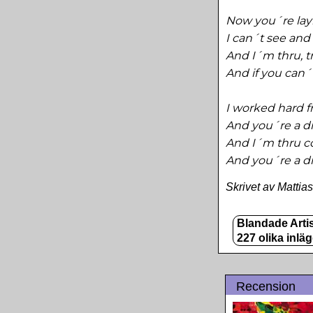
Now you´re lay
I can´t see and
And I´m thru, t
And if you can´t
I worked hard f
And you´re a dir
And I´m thru c
And you´re a di
Skrivet av Mattia
Blandade Artis
227 olika inlä
Recension