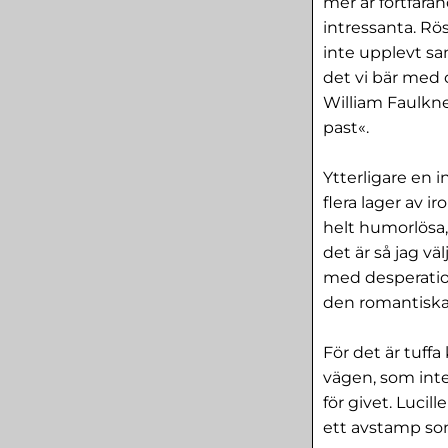
mer är fortfara
intressanta. Rö
inte upplevt s
det vi bär med 
William Faulkne
past«.
Ytterligare en i
flera lager av i
helt humorlösa,
det är så jag väl
med desperatio
den romantiska i
För det är tuff
vägen, som inte 
för givet. Lucil
ett avstamp so