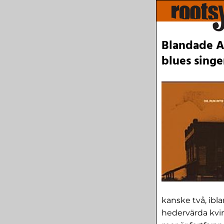
Blandade Ar
blues singer
kanske två, ibla
hedervärda kvinn