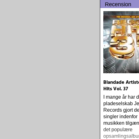
Recension
populære reggae
one-drop
Blandade Artist
Hits Vol. 37
I mange år har 
pladeselskab Je
Records gjort d
singler indenfor
musikken tilgæn
det populære
opsamlingsalbu