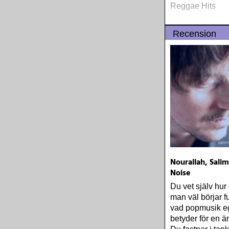
Reggae Hits
Recension
Nourallah, Salim
Noise
Du vet själv hur 
man väl börjar 
vad popmusik e
betyder för en är