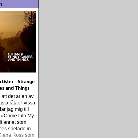
n
tister - Strange
s and Things
r att det är en av
ta låtar. I vissa
ar jag mig till
t »Come Into My
llt annat som
es spelade in.
Diana Ross som