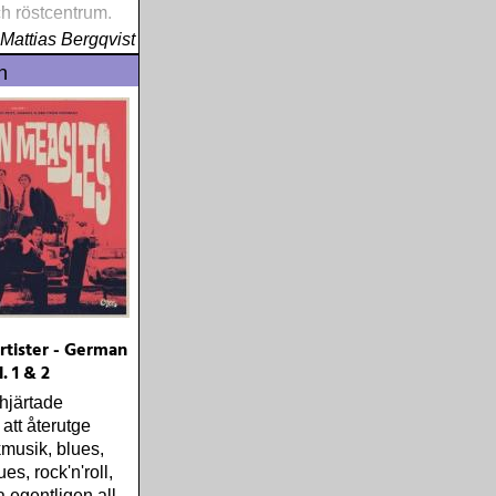
ch röstcentrum.
 naturligtvis inte
Mattias Bergqvist
n
rtister - German
. 1 & 2
hjärtade
att återutge
kmusik, blues,
es, rock'n'roll,
ja egentligen all