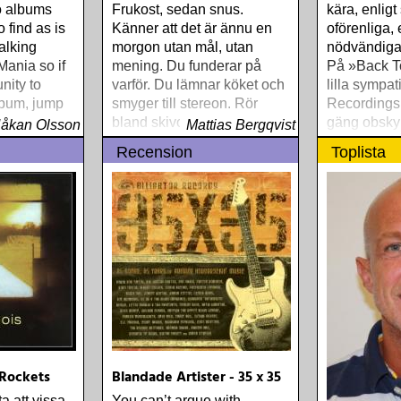
o albums
Frukost, sedan snus.
kära, enligt
 find as is
Känner att det är ännu en
oförenliga, 
alking
morgon utan mål, utan
nödvändiga
ania so if
mening. Du funderar på
På »Back T
nity to
varför. Du lämnar köket och
lilla sympa
lbum, jump
smyger till stereon. Rör
Recordings 
bland skivorna som kommit
gäng obskyr
åkan Olsson
Mattias Bergqvist
med posten
talspärlor f
Recension
Toplista
Amerikas b
 Rockets
Blandade Artister - 35 x 35
a att vissa
You can’t argue with