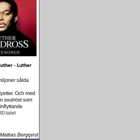
uther - Luther
iljoner sålda
yetter. Och med
n soulröst som
inflyttande
80-talet
Mattias Bergqvist