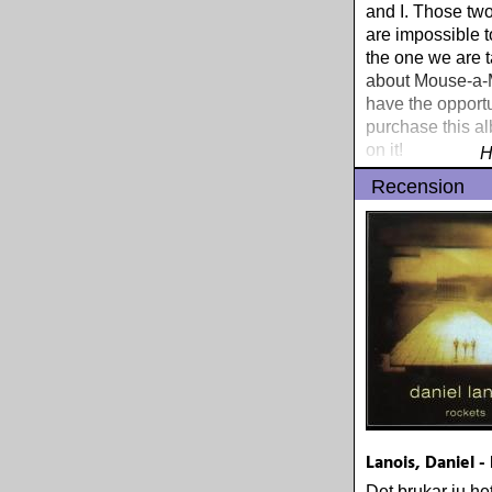
and I. Those tw
are impossible to
the one we are t
about Mouse-a-M
have the opportu
purchase this a
on it!
H
Recension
Lanois, Daniel -
Det brukar ju het