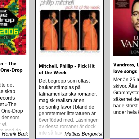
er - The
Vandross, L
Mitchell, Phillip - Pick Hit
 One-Drop
love songs
of the Week
Mer än 25 m
Det begrepp som oftast
dte det
skivor. Åtta
brukar stämplas på
selskab
Grammystat
latinamerikanska romaner,
ecords
säkerhet de
magisk realism är en
et »The
hade störst 
personlig favorit bland de
e One-Drop
under hela 
genretermer litteraturen är
 der som
överflödad med. Läsningen
r et
av dessa romaner är dock
um med de
inte så fascinerande som
Henrik Bæk
Mattias Bergqvist
denfor den