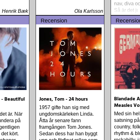
nav, diva o
Så är det ju
Henrik Bæk
Ola Karlsson
Recension
Recensio
Blandade A
 - Beautiful
Jones, Tom - 24 hours
Measles Vol
1957 gifte han sig med
Med sin hel
det är. När
ungdomskärleken Linda.
satsning på 
fundera på
Åtta år senare fann
country, fol
gentligen
framgången Tom Jones.
rhythm & blu
 det kört.
Sedan dess har han byggt
rockabilly, 