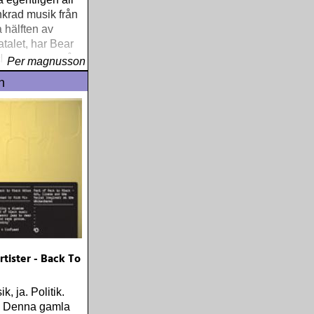
ankrad musik från
a hälften av
atalet, har Bear
hard Weize nått
Per magnusson
ition som både
n
och arkivarie
tister - Back To
k, ja. Politik.
. Denna gamla