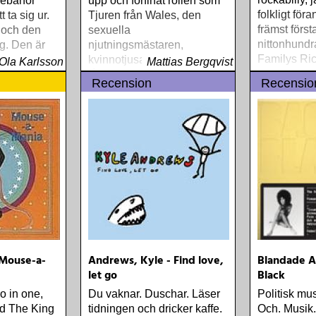
kebanor
upp och förfinat rollen som
folkligt för
 ta sig ur.
Tjuren från Wales, den
främst först
t och den
sexuella
nittonhundr
g. Den är
njutningsmästaren,
Familys Ric
kvinnotjusaren som inte kan
Ola Karlsson
Mattias Bergqvist
en unik pos
 kan inte
få nog, mannen med hår på
Recension
Recensio
folkbildare 
n
bröstet och
passionsledaren i rösten
Mouse-a-
Andrews, Kyle - Find love,
Blandade Ar
let go
Black
o in one,
Du vaknar. Duschar. Läser
Politisk musi
nd The King
tidningen och dricker kaffe.
Och. Musik