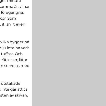
nget mindre
samma år, vi har
 föregångna;
skor. Som
 it isn´t even
 vilka bygger på
 ju inte ha varit
 tuffast. Och
rättelser; låtar
om serveras med
n utstakade
inte går att ta
esten av skivan,