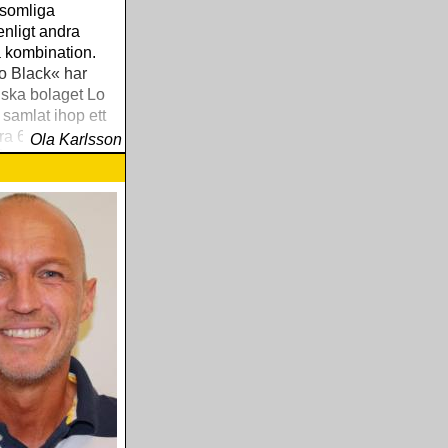
 somliga
enligt andra
 kombination.
o Black« har
tiska bolaget Lo
samlat ihop ett
a 60- och 70-
Ola Karlsson
rån det svarta
akgård