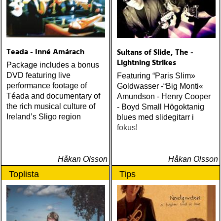
Traoré Beautiful Africa
(Nonesuch) Sam Baker Say
Grace (Sam Baker Music)
Guy Clark My Favorite
Picture Of You (Dualtone)
Teada - Inné Amárach
Sultans of Slide, The -
Richard Lindgren Driftwood
Lightning Strikes
(Rootsy) Chip Taylor Block
Package includes a bonus
Out The Sirens Of This
DVD featuring live
Featuring “Paris Slim»
Lonely World (Trainwreck)
performance footage of
Goldwasser -“Big Monti«
Nick Cave & The Bad
Téada and documentary of
Amundson - Henry Cooper
Seeds Push The Sky Away
the rich musical culture of
- Boyd Small Högoktanig
(Bad Seed) Andi Almqvist
Ireland’s Sligo region
blues med slidegitarr i
Warsaw Holiday (Rootsy)
fokus!
Townes Van Zandt
Sunshine Boy: The
Unheard Studio Sessions &
Håkan Olsson
Håkan Olsson
Demos 1971-1972
Toplista
Tips
(Omnivore) Naturligtvis
borde alla årets Rootsy-
plattor vara med på listan,
men jag har istället valt att
bara lista de plattor jag