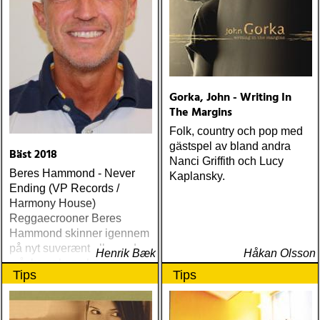
mer än vad tjänsten kräver
Gorka, John - Writing In
The Margins
Folk, country och pop med
gästspel av bland andra
Bäst 2018
Nanci Griffith och Lucy
Beres Hammond - Never
Kaplansky.
Ending (VP Records /
Harmony House)
Reggaecrooner Beres
Hammond skinner igennem
på nyt suverænt album, der
Henrik Bæk
Håkan Olsson
måske er hans bedste
Tips
Tips
gennem tiderne