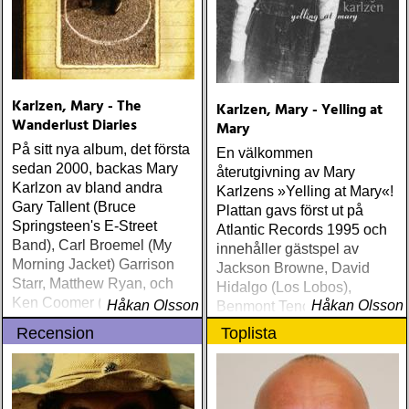
Karlzen, Mary - The
Karlzen, Mary - Yelling at
Wanderlust Diaries
Mary
På sitt nya album, det första
En välkommen
sedan 2000, backas Mary
återutgivning av Mary
Karlzon av bland andra
Karlzens »Yelling at Mary«!
Gary Tallent (Bruce
Plattan gavs först ut på
Springsteen's E-Street
Atlantic Records 1995 och
Band), Carl Broemel (My
innehåller gästspel av
Morning Jacket) Garrison
Jackson Browne, David
Starr, Matthew Ryan, och
Hidalgo (Los Lobos),
Ken Coomer (Wilco &
Håkan Olsson
Håkan Olsson
Benmont Tench (Tom
Uncle Tupelo)
Petty), Kenny Aronoff (John
Recension
Toplista
Mellencamp och Indigo
Girls), Kay Hanley (Letters
to Cleo) och Andrew Hyra
(Billy Pilgrim)