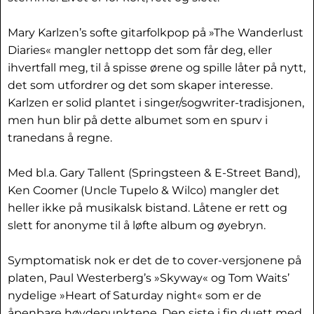
Mary Karlzen’s softe gitarfolkpop på »The Wanderlust
Diaries« mangler nettopp det som får deg, eller
ihvertfall meg, til å spisse ørene og spille låter på nytt,
det som utfordrer og det som skaper interesse.
Karlzen er solid plantet i singer/sogwriter-tradisjonen,
men hun blir på dette albumet som en spurv i
tranedans å regne.
Med bl.a. Gary Tallent (Springsteen & E-Street Band),
Ken Coomer (Uncle Tupelo & Wilco) mangler det
heller ikke på musikalsk bistand. Låtene er rett og
slett for anonyme til å løfte album og øyebryn.
Symptomatisk nok er det de to cover-versjonene på
platen, Paul Westerberg’s »Skyway« og Tom Waits’
nydelige »Heart of Saturday night« som er de
åpenbare høydepunktene. Den siste i fin duett med