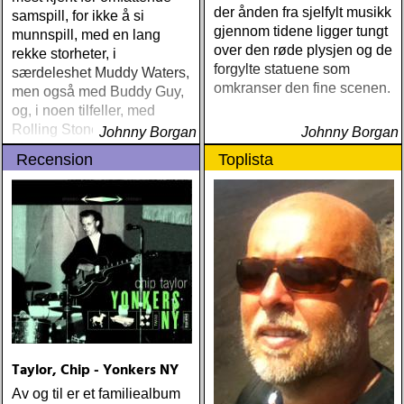
der ånden fra sjelfylt musikk
samspill, for ikke å si
gjennom tidene ligger tungt
munnspill, med en lang
over den røde plysjen og de
rekke storheter, i
forgylte statuene som
særdeleshet Muddy Waters,
omkranser den fine scenen.
men også med Buddy Guy,
og, i noen tilfeller, med
Rolling Stones og Van
Johnny Borgan
Johnny Borgan
Morrison
Recension
Toplista
Taylor, Chip - Yonkers NY
Av og til er et familiealbum