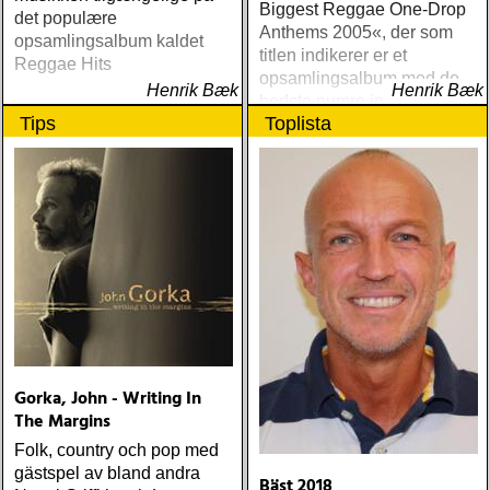
Biggest Reggae One-Drop
det populære
Anthems 2005«, der som
opsamlingsalbum kaldet
titlen indikerer er et
Reggae Hits
opsamlingsalbum med de
Henrik Bæk
Henrik Bæk
bedste numre indenfor den
Tips
Toplista
populære reggaestil kaldet
one-drop
Gorka, John - Writing In
The Margins
Folk, country och pop med
gästspel av bland andra
Bäst 2018