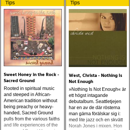
Tips
Tips
Sweet Honey in the Rock -
West, Christa - Nothing Is
Sacred Ground
Not Enough
Rooted in spiritual music
»Nothing Is Not Enough« är
and steeped in African-
ett högst intagande
American tradition without
debutalbum. Seattletjejen
being preachy or heavy-
har en av de där rösterna
handed, Sacred Ground
man gärna förälskar sig i:
pulls from the various faiths
med lite jazz och en skvätt
and life experiences of the
Norah Jones i mixen. Hon