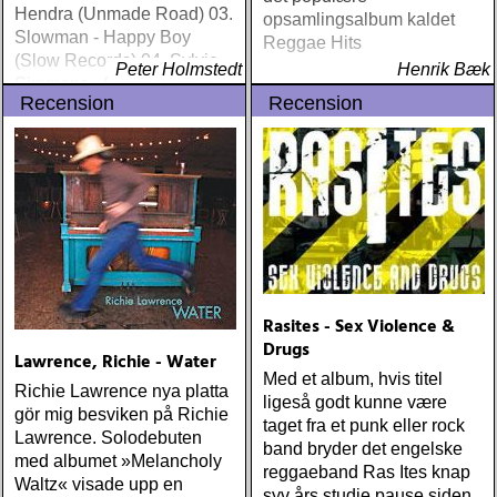
Hendra (Unmade Road) 03.
opsamlingsalbum kaldet
Slowman - Happy Boy
Reggae Hits
(Slow Records) 04. Sylvie
Peter Holmstedt
Henrik Bæk
Simmons - Sylvie (Light In
Recension
Recension
The Attic) 05. Ethan Johns -
The Reckoning (Three
Crows) 06. Ray
Lamontagne - Supernova
(Stone Dwarf) 07
Rasites - Sex Violence &
Drugs
Lawrence, Richie - Water
Med et album, hvis titel
Richie Lawrence nya platta
ligeså godt kunne være
gör mig besviken på Richie
taget fra et punk eller rock
Lawrence. Solodebuten
band bryder det engelske
med albumet »Melancholy
reggaeband Ras Ites knap
Waltz« visade upp en
syv års studie pause siden