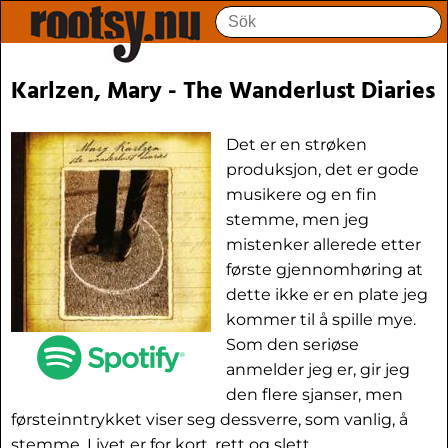
Karlzen, Mary - The Wanderlust Diaries
Det er en strøken
produksjon, det er gode
musikere og en fin
stemme, men jeg
mistenker allerede etter
første gjennomhøring at
dette ikke er en plate jeg
kommer til å spille mye.
Som den seriøse
anmelder jeg er, gir jeg
den flere sjanser, men
førsteinntrykket viser seg dessverre, som vanlig, å
stemme. Livet er for kort, rett og slett.