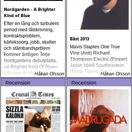
Nordgarden - A Brighter
Kind of Blue
Efter en lång och turbulent
period med låtskrivning,
kontraktsproblem,
Bäst 2013
kärlekssorg, jobb, studier
Mavis Staples One True
och stämbandsprblem
Vine (Anti) Richard
kommer äntligen Terje
Thompson Electric (Proper)
Nordgardens debutplatta,
Jason Isbell Southeastern
»A Brighter Kind Of Blue«.
(Thirty Tigers) Danny and
Albumet är nära, enkelt och
Håkan Olsson
Håkan Olsson
the Champions of the World
ärligt och handlar om
Recension
Recension
Stay True (Loose) Slow Fox
upplevelser och historier
Just Like the Birds (Rootsy)
från en ung mans liv
Steve Earle The Low
Highway (New West) Bob
Dylan Another Self Portrait
(Columbia) Halden Electric
Women (Rootsy) Rokia
Traoré Beautiful Africa