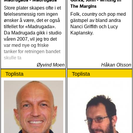
Madrugada - Madrugada
Gorka, John - Writing In
The Margins
Store plater skapes ofte i et
følelsesmessig rom ingen
Folk, country och pop med
ønsker å være, det er også
gästspel av bland andra
tilfellet for «Madrugada».
Nanci Griffith och Lucy
Da Madrugada gikk i studio
Kaplansky.
våren 2007, vil jeg tro det
var med nye og friske
tanker for retningen bandet
skulle ta
Øyvind Moen
Håkan Olsson
Toplista
Toplista