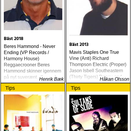
Bäst 2018
Bäst 2013
Beres Hammond - Never
Mavis Staples One True
Ending (VP Records /
Vine (Anti) Richard
Harmony House)
Thompson Electric (Proper)
Reggaecrooner Beres
Jason Isbell Southeastern
Hammond skinner igennem
(Thirty Tigers) Danny and
på nyt suverænt album, der
Henrik Bæk
Håkan Olsson
the Champions of the World
måske er hans bedste
Tips
Tips
Stay True (Loose) Slow Fox
gennem tiderne
Just Like the Birds (Rootsy)
Steve Earle The Low
Highway (New West) Bob
Dylan Another Self Portrait
(Columbia) Halden Electric
Women (Rootsy) Rokia