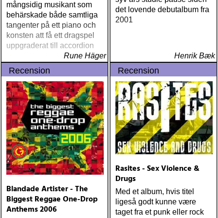
mångsidig musikant som
det lovende debutalbum fra
behärskade både samtliga
2001
tangenter på ett piano och
konsten att få ett dragspel
uppgraderat till accordion
Rune Häger
Henrik Bæk
Recension
Recension
Rasites - Sex Violence &
Drugs
Blandade Artister - The
Med et album, hvis titel
Biggest Reggae One-Drop
ligeså godt kunne være
Anthems 2006
taget fra et punk eller rock