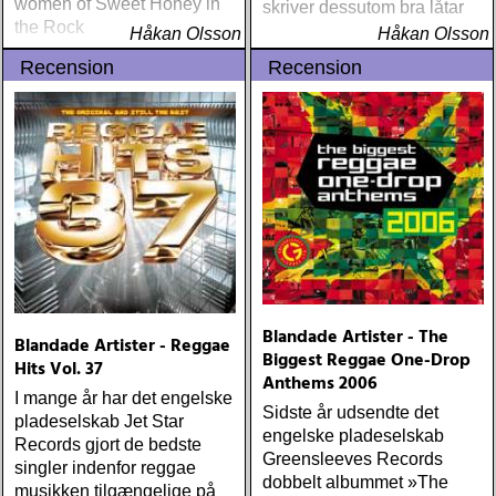
women of Sweet Honey in
skriver dessutom bra låtar
the Rock
Håkan Olsson
Håkan Olsson
Recension
Recension
Blandade Artister - The
Blandade Artister - Reggae
Biggest Reggae One-Drop
Hits Vol. 37
Anthems 2006
I mange år har det engelske
Sidste år udsendte det
pladeselskab Jet Star
engelske pladeselskab
Records gjort de bedste
Greensleeves Records
singler indenfor reggae
dobbelt albummet »The
musikken tilgængelige på