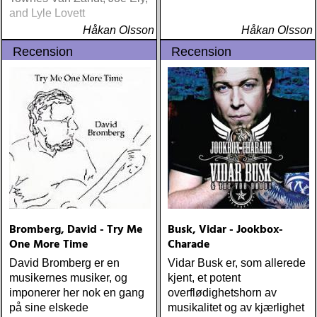
and Lyle Lovett
Håkan Olsson
Håkan Olsson
Recension
Recension
Bromberg, David - Try Me
Busk, Vidar - Jookbox-
One More Time
Charade
David Bromberg er en
Vidar Busk er, som allerede
musikernes musiker, og
kjent, et potent
imponerer her nok en gang
overflødighetshorn av
på sine elskede
musikalitet og av kjærlighet