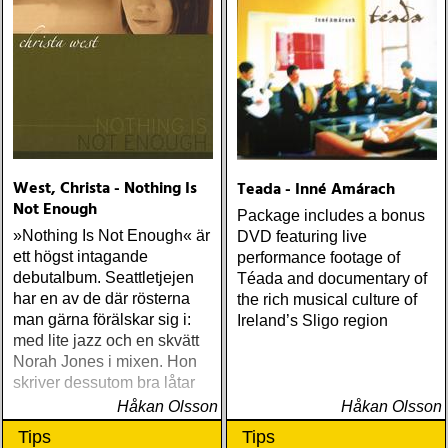
West, Christa - Nothing Is
Teada - Inné Amárach
Not Enough
Package includes a bonus
»Nothing Is Not Enough« är
DVD featuring live
ett högst intagande
performance footage of
debutalbum. Seattletjejen
Téada and documentary of
har en av de där rösterna
the rich musical culture of
man gärna förälskar sig i:
Ireland’s Sligo region
med lite jazz och en skvätt
Norah Jones i mixen. Hon
skriver dessutom bra låtar
Håkan Olsson
Håkan Olsson
Tips
Tips