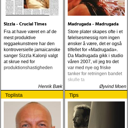
(Nonesuch) Sam Baker Say
Grace (Sam Baker Music)
Guy Clark My Favorite
Picture Of You (Dualtone)
Sizzla - Crucial Times
Madrugada - Madrugada
Richard Lindgren Driftwood
(Rootsy) Chip Taylor Block
Fra at have været en af de
Store plater skapes ofte i et
Out The Sirens Of This
mest produktive
følelsesmessig rom ingen
Lonely World (Trainwreck)
reggaekunstnere har den
ønsker å være, det er også
Nick Cave & The Bad
kontroversielle jamaicanske
tilfellet for «Madrugada».
Seeds Push The Sky Away
sanger Sizzla Kalonji valgt
Da Madrugada gikk i studio
(Bad Seed) Andi Almqvist
at skrue ned for
våren 2007, vil jeg tro det
Warsaw Holiday (Rootsy)
produktionshastigheden
var med nye og friske
Townes Van Zandt
tanker for retningen bandet
Sunshine Boy: The
skulle ta
Unheard Studio Sessions &
Henrik Bæk
Øyvind Moen
Demos 1971-1972
Toplista
Tips
(Omnivore) Naturligtvis
borde alla årets Rootsy-
plattor vara med på listan,
men jag har istället valt att
bara lista de plattor jag
lyssnat på väsentligt mycket