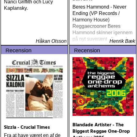
Nanci Griffith och Lucy
Beres Hammond - Never
Kaplansky.
Ending (VP Records /
Harmony House)
Reggaecrooner Beres
Hammond skinner igennem
på nyt suverænt album, der
Håkan Olsson
Henrik Bæk
måske er hans bedste
Recension
Recension
gennem tiderne
Blandade Artister - The
Sizzla - Crucial Times
Biggest Reggae One-Drop
Fra at have været en af de