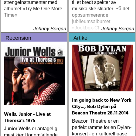
strengeinstrumenter med
til et bredt spekter av
albumet »Try Me One More
musikalske stilarter. På det
Time«
oppsummerende
jubileumsalbumet
»Jookbox-Charade« tar han
Johnny Borgan
Johnny Borgan
oss med på en svir av en
Recension
Artikel
musikalsk reise i en suite
av groove
Im going back to New York
City..., Bob Dylan på
Beacon Theatre 28.11.2014
Wells, Junior - Live at
Theresa’s 1975
Beacon Theatre er en
perfekt ramme for en Dylan-
Junior Wells er antagelig
konsert - en kulturell oase
mest kjent for omfattende