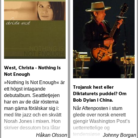
West, Christa - Nothing Is
Not Enough
»Nothing Is Not Enough« är
Trojansk hest eller
ett högst intagande
Diktaturets puddel? Om
debutalbum. Seattletjejen
Bob Dylan i China.
har en av de där rösterna
man gärna förälskar sig i:
Når Aftenposten i stum
med lite jazz och en skvätt
glede over norsk enerett
Norah Jones i mixen. Hon
gjengir Washington Post’s
skriver dessutom bra låtar
uetterrettelige og
tendensiøse artikkel om
Håkan Olsson
Johnny Borgan