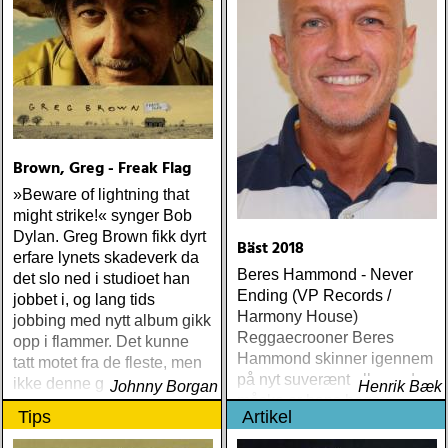
Brown, Greg - Freak Flag
»Beware of lightning that
might strike!« synger Bob
Dylan. Greg Brown fikk dyrt
Bäst 2018
erfare lynets skadeverk da
Beres Hammond - Never
det slo ned i studioet han
Ending (VP Records /
jobbet i, og lang tids
Harmony House)
jobbing med nytt album gikk
Reggaecrooner Beres
opp i flammer. Det kunne
Hammond skinner igennem
tatt motet fra de fleste, men
på nyt suverænt album, der
ikke denne gutten
Johnny Borgan
Henrik Bæk
måske er hans bedste
Tips
Artikel
gennem tiderne