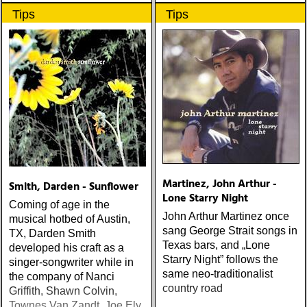
Dylan’s første konserter i
Tips
Tips
China, kan Johnny Borgan
ikke motstå fristelsen til å
bringe inn noen mulige
nyanser i bildet.
Martinez, John Arthur -
Smith, Darden - Sunflower
Lone Starry Night
Coming of age in the
John Arthur Martinez once
musical hotbed of Austin,
sang George Strait songs in
TX, Darden Smith
Texas bars, and „Lone
developed his craft as a
Starry Night” follows the
singer-songwriter while in
same neo-traditionalist
the company of Nanci
country road
Griffith, Shawn Colvin,
Townes Van Zandt, Joe Ely,