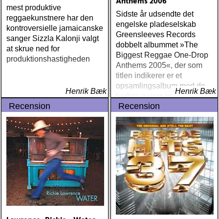
Anthems 2006
mest produktive
Sidste år udsendte det
reggaekunstnere har den
engelske pladeselskab
kontroversielle jamaicanske
Greensleeves Records
sanger Sizzla Kalonji valgt
dobbelt albummet »The
at skrue ned for
Biggest Reggae One-Drop
produktionshastigheden
Anthems 2005«, der som
titlen indikerer er et
opsamlingsalbum med de
Henrik Bæk
Henrik Bæk
bedste numre indenfor den
Recension
Recension
populære reggaestil kaldet
one-drop