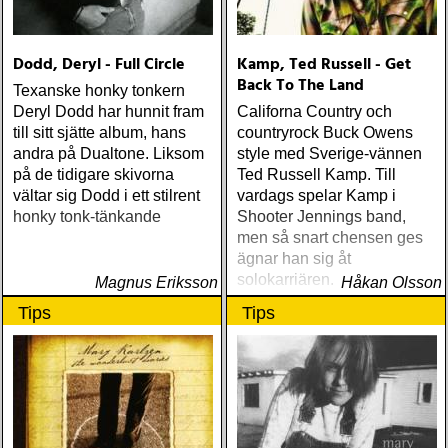
Dodd, Deryl - Full Circle
Kamp, Ted Russell - Get
Back To The Land
Texanske honky tonkern
Deryl Dodd har hunnit fram
Californa Country och
till sitt sjätte album, hans
countryrock Buck Owens
andra på Dualtone. Liksom
style med Sverige-vännen
på de tidigare skivorna
Ted Russell Kamp. Till
vältar sig Dodd i ett stilrent
vardags spelar Kamp i
honky tonk-tänkande
Shooter Jennings band,
men så snart chensen ges
ägnar han sig åt
solokarriären. Nyligen
Magnus Eriksson
Håkan Olsson
turnerade han i Sverigen
Tips
Tips
och Norge tillsammans med
Göteborgs-bandet Little
Green.