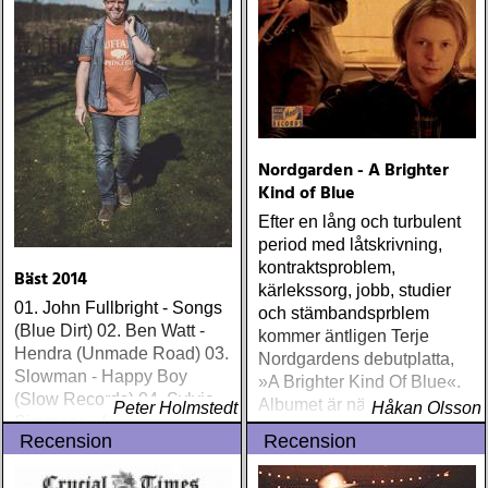
lyssnat på väsentligt mycket
mer än vad tjänsten kräver
Nordgarden - A Brighter
Kind of Blue
Efter en lång och turbulent
period med låtskrivning,
kontraktsproblem,
Bäst 2014
kärlekssorg, jobb, studier
01. John Fullbright - Songs
och stämbandsprblem
(Blue Dirt) 02. Ben Watt -
kommer äntligen Terje
Hendra (Unmade Road) 03.
Nordgardens debutplatta,
Slowman - Happy Boy
»A Brighter Kind Of Blue«.
(Slow Records) 04. Sylvie
Albumet är nära, enkelt och
Peter Holmstedt
Håkan Olsson
Simmons - Sylvie (Light In
ärligt och handlar om
Recension
Recension
The Attic) 05. Ethan Johns -
upplevelser och historier
The Reckoning (Three
från en ung mans liv