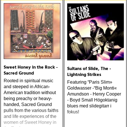
Sweet Honey in the Rock -
Sultans of Slide, The -
Sacred Ground
Lightning Strikes
Rooted in spiritual music
Featuring “Paris Slim»
and steeped in African-
Goldwasser -“Big Monti«
American tradition without
Amundson - Henry Cooper
being preachy or heavy-
- Boyd Small Högoktanig
handed, Sacred Ground
blues med slidegitarr i
pulls from the various faiths
fokus!
and life experiences of the
women of Sweet Honey in