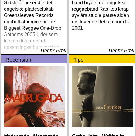
Sidste år udsendte det
band bryder det engelske
engelske pladeselskab
reggaeband Ras Ites knap
Greensleeves Records
syv års studie pause siden
dobbelt albummet »The
det lovende debutalbum fra
Biggest Reggae One-Drop
2001
Anthems 2005«, der som
titlen indikerer er et
opsamlingsalbum med de
Henrik Bæk
Henrik Bæk
bedste numre indenfor den
Recension
Tips
populære reggaestil kaldet
one-drop