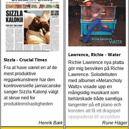
Crows) 06. Ray
Lamontagne - Supernova
(Stone Dwarf) 07
Lawrence, Richie - Water
Sizzla - Crucial Times
Richie Lawrence nya platta
Fra at have været en af de
gör mig besviken på Richie
mest produktive
Lawrence. Solodebuten
reggaekunstnere har den
med albumet »Melancholy
kontroversielle jamaicanske
Waltz« visade upp en
sanger Sizzla Kalonji valgt
mångsidig musikant som
at skrue ned for
behärskade både samtliga
produktionshastigheden
tangenter på ett piano och
konsten att få ett dragspel
uppgraderat till accordion
Henrik Bæk
Rune Häger