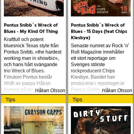
Pontus Snibb´s Wreck of
Pontus Snibb´s Wreck of
Blues - My Kind Of Thing
Blues - 15 Days (feat Chips
Kiesbye)
Kraftfull och potent
bluesrock Texas style från
Senaste numret av Rock ’n’
Pontus Snibb, »the hardest
Roll Magazine innehåller
working man in showbiz«,
ett stort reportage om
och hans hårt svängande
Sveriges störste
trio Wreck of Blues.
rockproducent Chips
Förutom Pontus består
Kiesbye. Bandet han
WoB av pappa Håkan
producerar i reportaget är
Nyberg på trummor och
Pontus Snibb’s Wreck Of
Håkan Olsson
Håkan Olsson
Kalle Johansson på bas
Blues
Tips
Tips