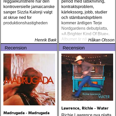
reggaekunstnere har den
period med låtskrivning,
kontroversielle jamaicanske
kontraktsproblem,
sanger Sizzla Kalonji valgt
kärlekssorg, jobb, studier
at skrue ned for
och stämbandsprblem
produktionshastigheden
kommer äntligen Terje
Nordgardens debutplatta,
»A Brighter Kind Of Blue«.
Albumet är nära, enkelt och
Henrik Bæk
Håkan Olsson
ärligt och handlar om
Recension
Recension
upplevelser och historier
från en ung mans liv
Lawrence, Richie - Water
Madrugada - Madrugada
Richie Lawrence nya platta