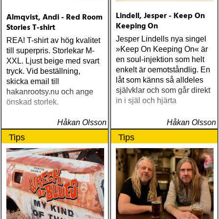
Lindell, Jesper - Keep On
Almqvist, Andi - Red Room
Keeping On
Stories T-shirt
Jesper Lindells nya singel
REA! T-shirt av hög kvalitet
»Keep On Keeping On« är
till superpris. Storlekar M-
en soul-injektion som helt
XXL. Ljust beige med svart
enkelt är oemotståndlig. En
tryck. Vid beställning,
låt som känns så alldeles
skicka email till
självklar och som går direkt
hakanrootsy.nu och ange
in i själ och hjärta
önskad storlek.
Håkan Olsson
Håkan Olsson
Tips
Tips