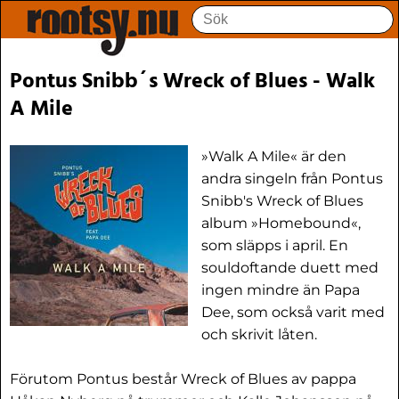
Pontus Snibb´s Wreck of Blues - Walk
A Mile
»Walk A Mile« är den
andra singeln från Pontus
Snibb's Wreck of Blues
album »Homebound«,
som släpps i april. En
souldoftande duett med
ingen mindre än Papa
Dee, som också varit med
och skrivit låten.
Förutom Pontus består Wreck of Blues av pappa