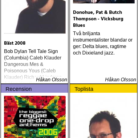
Donohue, Pat & Butch
Thompson - Vicksburg
Blues
Två briljanta
instrumentalister blandar or
Bäst 2008
ger: Delta blues, ragtime
Bob Dylan Tell Tale Sign
och Dixieland jazz.
(Columbia) Caleb Klauder
Dangerous Mes &
Poisonous Yous (Caleb
Klauder) Richard Lindgren
Håkan Olsson
Håkan Olsson
A Man You Can Hate
Recension
Toplista
(Rootsy