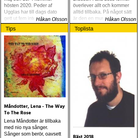
hösten 2020. Peder af
överlever allt och kommer
Ugglas har till dags dato
alltid tillbaka. På något sätt
gett ut fem internationellt
är den en musikalisk
Håkan Olsson
Håkan Olsson
hyllade soloalbum
basvara som man alltid
Tips
Toplista
återvänder till
Måndotter, Lena - The Way
To The Rose
Lena Måndotter är tillbaka
med nio nya sånger.
Sånger som berör, oavsett
Bäst 2018