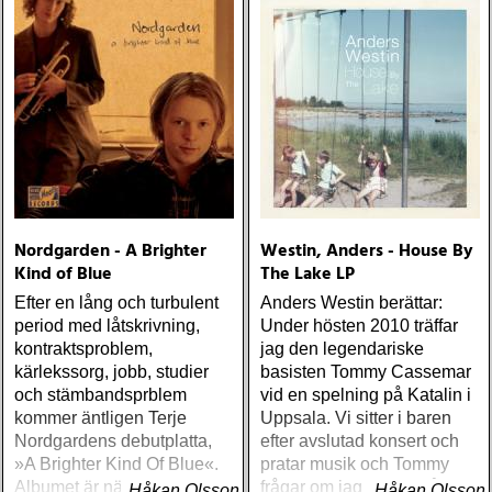
Nordgarden - A Brighter
Westin, Anders - House By
Kind of Blue
The Lake LP
Efter en lång och turbulent
Anders Westin berättar:
period med låtskrivning,
Under hösten 2010 träffar
kontraktsproblem,
jag den legendariske
kärlekssorg, jobb, studier
basisten Tommy Cassemar
och stämbandsprblem
vid en spelning på Katalin i
kommer äntligen Terje
Uppsala. Vi sitter i baren
Nordgardens debutplatta,
efter avslutad konsert och
»A Brighter Kind Of Blue«.
pratar musik och Tommy
Albumet är nära, enkelt och
frågar om jag spelar något
Håkan Olsson
Håkan Olsson