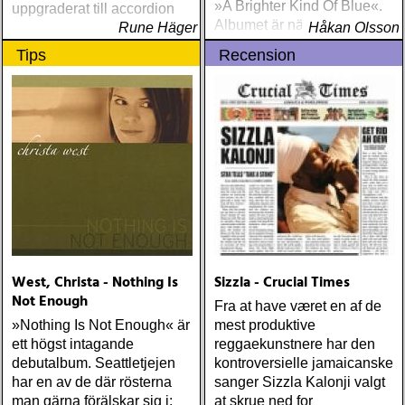
»A Brighter Kind Of Blue«.
uppgraderat till accordion
Albumet är nära, enkelt och
Rune Häger
Håkan Olsson
ärligt och handlar om
Tips
Recension
upplevelser och historier
från en ung mans liv
West, Christa - Nothing Is
Sizzla - Crucial Times
Not Enough
Fra at have været en af de
»Nothing Is Not Enough« är
mest produktive
ett högst intagande
reggaekunstnere har den
debutalbum. Seattletjejen
kontroversielle jamaicanske
har en av de där rösterna
sanger Sizzla Kalonji valgt
man gärna förälskar sig i:
at skrue ned for