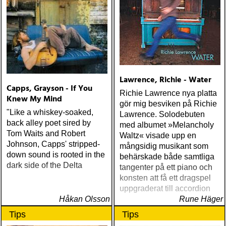
Lawrence, Richie - Water
Capps, Grayson - If You
Richie Lawrence nya platta
Knew My Mind
gör mig besviken på Richie
"Like a whiskey-soaked,
Lawrence. Solodebuten
back alley poet sired by
med albumet »Melancholy
Tom Waits and Robert
Waltz« visade upp en
Johnson, Capps' stripped-
mångsidig musikant som
down sound is rooted in the
behärskade både samtliga
dark side of the Delta
tangenter på ett piano och
konsten att få ett dragspel
uppgraderat till accordion
Håkan Olsson
Rune Häger
Tips
Tips