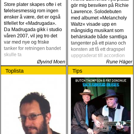
Store plater skapes ofte i et
gör mig besviken på Richie
følelsesmessig rom ingen
Lawrence. Solodebuten
ønsker å være, det er også
med albumet »Melancholy
tilfellet for «Madrugada».
Waltz« visade upp en
Da Madrugada gikk i studio
mångsidig musikant som
våren 2007, vil jeg tro det
behärskade både samtliga
var med nye og friske
tangenter på ett piano och
tanker for retningen bandet
konsten att få ett dragspel
skulle ta
uppgraderat till accordion
Øyvind Moen
Rune Häger
Toplista
Tips