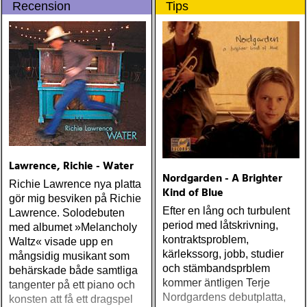
Recension
Tips
populære reggaestil kaldet
one-drop
Lawrence, Richie - Water
Nordgarden - A Brighter
Richie Lawrence nya platta
Kind of Blue
gör mig besviken på Richie
Efter en lång och turbulent
Lawrence. Solodebuten
period med låtskrivning,
med albumet »Melancholy
kontraktsproblem,
Waltz« visade upp en
kärlekssorg, jobb, studier
mångsidig musikant som
och stämbandsprblem
behärskade både samtliga
kommer äntligen Terje
tangenter på ett piano och
Nordgardens debutplatta,
konsten att få ett dragspel