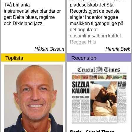
Två briljanta
pladeselskab Jet Star
instrumentalister blandar or
Records gjort de bedste
ger: Delta blues, ragtime
singler indenfor reggae
och Dixieland jazz.
musikken tilgængelige på
det populære
opsamlingsalbum kaldet
Reggae Hits
Håkan Olsson
Henrik Bæk
Toplista
Recension