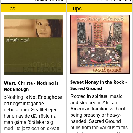
ärligt och handlar om
instrument
Tips
Tips
upplevelser och historier
från en ung mans liv
Sweet Honey in the Rock -
West, Christa - Nothing Is
Sacred Ground
Not Enough
Rooted in spiritual music
»Nothing Is Not Enough« är
and steeped in African-
ett högst intagande
American tradition without
debutalbum. Seattletjejen
being preachy or heavy-
har en av de där rösterna
handed, Sacred Ground
man gärna förälskar sig i:
pulls from the various faiths
med lite jazz och en skvätt