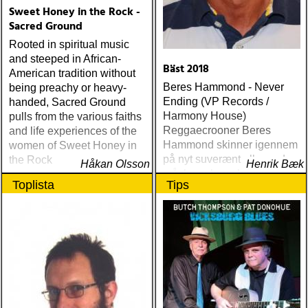
Sweet Honey in the Rock -
Sacred Ground
Rooted in spiritual music
and steeped in African-
Bäst 2018
American tradition without
Beres Hammond - Never
being preachy or heavy-
Ending (VP Records /
handed, Sacred Ground
Harmony House)
pulls from the various faiths
Reggaecrooner Beres
and life experiences of the
Hammond skinner igennem
women of Sweet Honey in
på nyt suverænt album, der
the Rock
Håkan Olsson
Henrik Bæk
måske er hans bedste
Toplista
Tips
gennem tiderne