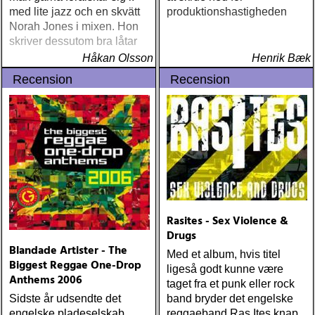
med lite jazz och en skvätt
produktionshastigheden
Norah Jones i mixen. Hon
skriver dessutom bra låtar
Håkan Olsson
Henrik Bæk
Recension
Recension
Rasites - Sex Violence &
Drugs
Blandade Artister - The
Med et album, hvis titel
Biggest Reggae One-Drop
ligeså godt kunne være
Anthems 2006
taget fra et punk eller rock
Sidste år udsendte det
band bryder det engelske
engelske pladeselskab
reggaeband Ras Ites knap