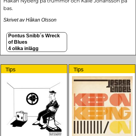
Håkan Nyberg på trummor och Kalle Johansson på
bas.
Skrivet av Håkan Olsson
Pontus Snibb´s Wreck
of Blues
4 olika inlägg
Tips
Tips