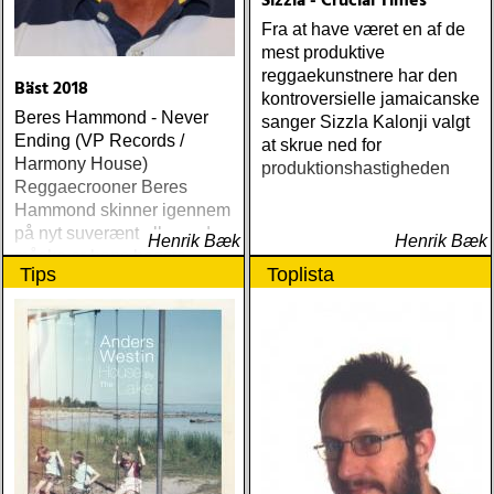
Sizzla - Crucial Times
Fra at have været en af de
mest produktive
reggaekunstnere har den
Bäst 2018
kontroversielle jamaicanske
Beres Hammond - Never
sanger Sizzla Kalonji valgt
Ending (VP Records /
at skrue ned for
Harmony House)
produktionshastigheden
Reggaecrooner Beres
Hammond skinner igennem
på nyt suverænt album, der
Henrik Bæk
Henrik Bæk
måske er hans bedste
Tips
Toplista
gennem tiderne