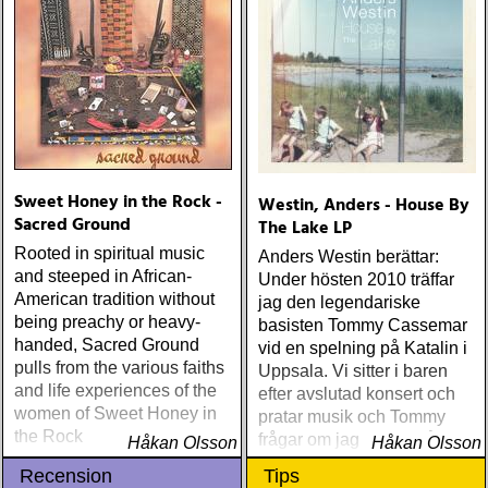
Sweet Honey in the Rock -
Westin, Anders - House By
Sacred Ground
The Lake LP
Rooted in spiritual music
Anders Westin berättar:
and steeped in African-
Under hösten 2010 träffar
American tradition without
jag den legendariske
being preachy or heavy-
basisten Tommy Cassemar
handed, Sacred Ground
vid en spelning på Katalin i
pulls from the various faiths
Uppsala. Vi sitter i baren
and life experiences of the
efter avslutad konsert och
women of Sweet Honey in
pratar musik och Tommy
the Rock
frågar om jag spelar något
Håkan Olsson
Håkan Olsson
instrument
Recension
Tips