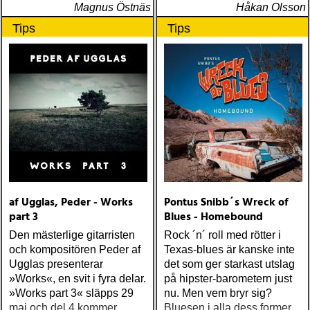
Magnus Östnäs
Håkan Olsson
Tips
Tips
af Ugglas, Peder - Works
Pontus Snibb´s Wreck of
part 3
Blues - Homebound
Den mästerlige gitarristen
Rock ´n´ roll med rötter i
och kompositören Peder af
Texas-blues är kanske inte
Ugglas presenterar
det som ger starkast utslag
»Works«, en svit i fyra delar.
på hipster-barometern just
»Works part 3« släpps 29
nu. Men vem bryr sig?
maj och del 4 kommer
Bluesen i alla dess former