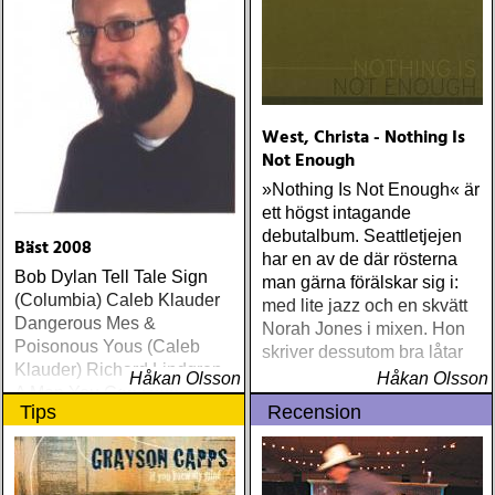
West, Christa - Nothing Is
Not Enough
»Nothing Is Not Enough« är
ett högst intagande
debutalbum. Seattletjejen
Bäst 2008
har en av de där rösterna
Bob Dylan Tell Tale Sign
man gärna förälskar sig i:
(Columbia) Caleb Klauder
med lite jazz och en skvätt
Dangerous Mes &
Norah Jones i mixen. Hon
Poisonous Yous (Caleb
skriver dessutom bra låtar
Klauder) Richard Lindgren
Håkan Olsson
Håkan Olsson
A Man You Can Hate
Tips
Recension
(Rootsy