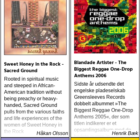
Blandade Artister - The
Sweet Honey in the Rock -
Biggest Reggae One-Drop
Sacred Ground
Anthems 2006
Rooted in spiritual music
Sidste år udsendte det
and steeped in African-
engelske pladeselskab
American tradition without
Greensleeves Records
being preachy or heavy-
dobbelt albummet »The
handed, Sacred Ground
Biggest Reggae One-Drop
pulls from the various faiths
Anthems 2005«, der som
and life experiences of the
titlen indikerer er et
women of Sweet Honey in
opsamlingsalbum med de
the Rock
Håkan Olsson
Henrik Bæk
bedste numre indenfor den