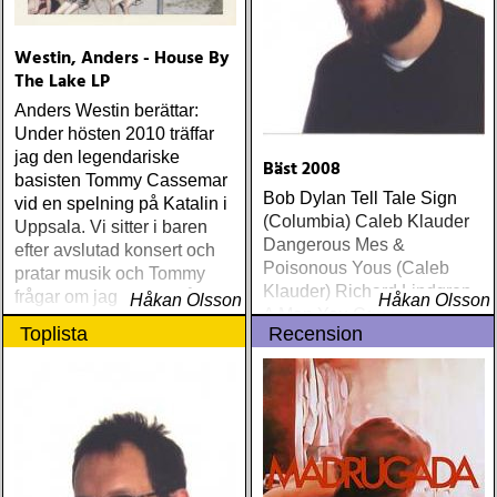
Westin, Anders - House By
The Lake LP
Anders Westin berättar:
Under hösten 2010 träffar
jag den legendariske
Bäst 2008
basisten Tommy Cassemar
Bob Dylan Tell Tale Sign
vid en spelning på Katalin i
(Columbia) Caleb Klauder
Uppsala. Vi sitter i baren
Dangerous Mes &
efter avslutad konsert och
Poisonous Yous (Caleb
pratar musik och Tommy
Klauder) Richard Lindgren
frågar om jag spelar något
Håkan Olsson
Håkan Olsson
A Man You Can Hate
instrument
Toplista
Recension
(Rootsy