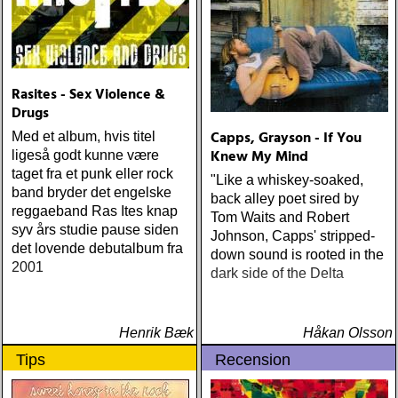
Rasites - Sex Violence &
Drugs
Capps, Grayson - If You
Med et album, hvis titel
Knew My Mind
ligeså godt kunne være
taget fra et punk eller rock
"Like a whiskey-soaked,
band bryder det engelske
back alley poet sired by
reggaeband Ras Ites knap
Tom Waits and Robert
syv års studie pause siden
Johnson, Capps' stripped-
det lovende debutalbum fra
down sound is rooted in the
2001
dark side of the Delta
Henrik Bæk
Håkan Olsson
Tips
Recension