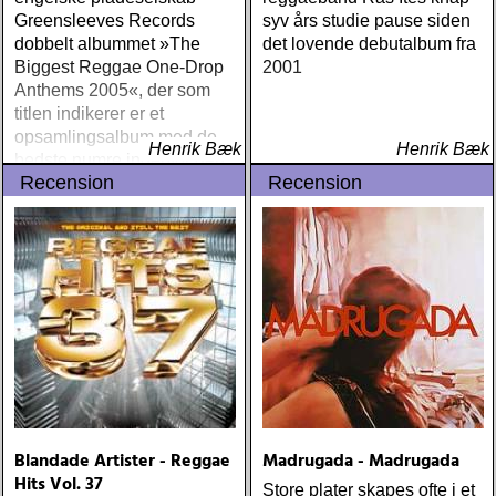
Greensleeves Records
syv års studie pause siden
dobbelt albummet »The
det lovende debutalbum fra
Biggest Reggae One-Drop
2001
Anthems 2005«, der som
titlen indikerer er et
opsamlingsalbum med de
Henrik Bæk
Henrik Bæk
bedste numre indenfor den
Recension
Recension
populære reggaestil kaldet
one-drop
Blandade Artister - Reggae
Madrugada - Madrugada
Hits Vol. 37
Store plater skapes ofte i et