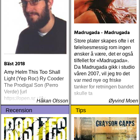
Madrugada - Madrugada
Store plater skapes ofte i et
følelsesmessig rom ingen
ønsker å være, det er også
tilfellet for «Madrugada».
Bäst 2018
Da Madrugada gikk i studio
Amy Helm This Too Shall
våren 2007, vil jeg tro det
Light (Yep Roc) Ry Cooder
var med nye og friske
The Prodigal Son (Perro
tanker for retningen bandet
Verde) [url
skulle ta
https://open.spotify
Håkan Olsson
Øyvind Moen
Recension
Tips