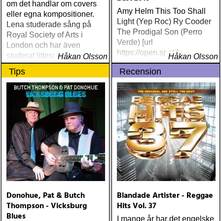
om det handlar om covers
Amy Helm This Too Shall
eller egna kompositioner.
Light (Yep Roc) Ry Cooder
Lena studerade sång på
The Prodigal Son (Perro
Royal Society of Arts i
Verde) [url
London och har även
https://open.spotify
studerat litteraturdrama, film
Håkan Olsson
Håkan Olsson
och grekiska vid universitet
Tips
Recension
i Lund
Donohue, Pat & Butch
Blandade Artister - Reggae
Thompson - Vicksburg
Hits Vol. 37
Blues
I mange år har det engelske