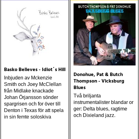
Basko Believes - Idiot´s Hill
Donohue, Pat & Butch
Inbjuden av Mckenzie
Thompson - Vicksburg
Smith och Joey McClellan
Blues
från Midlake knackade
Två briljanta
Johan Örjansson sönder
instrumentalister blandar or
spargrisen och for över till
ger: Delta blues, ragtime
Denton i Texas för att spela
och Dixieland jazz.
in sin femte soloskiva