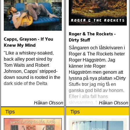
Roger & The Rockets -
Capps, Grayson - If You
Dirty Stuff
Knew My Mind
Sångaren och låtskrivaren i
"Like a whiskey-soaked,
Roger & The Rockets heter
back alley poet sired by
Roger Häggström. Jag
Tom Waits and Robert
känner inte Roger
Johnson, Capps' stripped-
Häggström men genom att
down sound is rooted in the
lyssna på nya plattan »Dirty
dark side of the Delta
Stuff« tror jag mig få en
ganska god bild av honom.
Eller i alla fall hans
skivsamling. Som sannolikt
Håkan Olsson
Håkan Olsson
är stor och gedigen
Tips
Tips