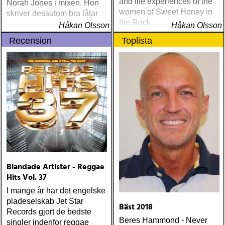
and life experiences of the
Norah Jones i mixen. Hon
women of Sweet Honey in
skriver dessutom bra låtar
the Rock
Håkan Olsson
Håkan Olsson
Recension
Toplista
Blandade Artister - Reggae
Hits Vol. 37
I mange år har det engelske
pladeselskab Jet Star
Bäst 2018
Records gjort de bedste
Beres Hammond - Never
singler indenfor reggae