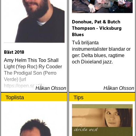
Donohue, Pat & Butch
Thompson - Vicksburg
Blues
Två briljanta
instrumentalister blandar or
Bäst 2018
ger: Delta blues, ragtime
Amy Helm This Too Shall
och Dixieland jazz.
Light (Yep Roc) Ry Cooder
The Prodigal Son (Perro
Verde) [url
https://open.spotify
Håkan Olsson
Håkan Olsson
Toplista
Tips