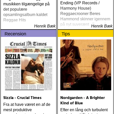
Ending (VP Records /
musikken tilgængelige på
Harmony House)
det populære
Reggaecrooner Beres
opsamlingsalbum kaldet
Hammond skinner igennem
Reggae Hits
på nyt suverænt album, der
Henrik Bæk
Henrik Bæk
måske er hans bedste
Recension
Tips
gennem tiderne
Sizzla - Crucial Times
Nordgarden - A Brighter
Kind of Blue
Fra at have været en af de
mest produktive
Efter en lång och turbulent