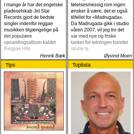
I mange år har det engelske
følelsesmessig rom ingen
pladeselskab Jet Star
ønsker å være, det er også
Records gjort de bedste
tilfellet for «Madrugada».
singler indenfor reggae
Da Madrugada gikk i studio
musikken tilgængelige på
våren 2007, vil jeg tro det
det populære
var med nye og friske
opsamlingsalbum kaldet
tanker for retningen bandet
Reggae Hits
skulle ta
Henrik Bæk
Øyvind Moen
Tips
Toplista