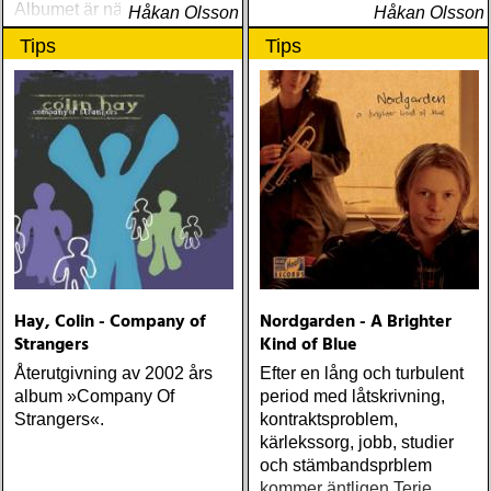
Albumet är nära, enkelt och
Håkan Olsson
Håkan Olsson
ärligt och handlar om
Tips
Tips
upplevelser och historier
från en ung mans liv
Hay, Colin - Company of
Nordgarden - A Brighter
Strangers
Kind of Blue
Återutgivning av 2002 års
Efter en lång och turbulent
album »Company Of
period med låtskrivning,
Strangers«.
kontraktsproblem,
kärlekssorg, jobb, studier
och stämbandsprblem
kommer äntligen Terje