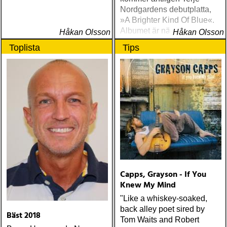
Nordgardens debutplatta,
»A Brighter Kind Of Blue«.
Albumet är nära, enkelt och
Håkan Olsson
Håkan Olsson
ärligt och handlar om
Toplista
Tips
upplevelser och historier
från en ung mans liv
Capps, Grayson - If You
Knew My Mind
"Like a whiskey-soaked,
back alley poet sired by
Bäst 2018
Tom Waits and Robert