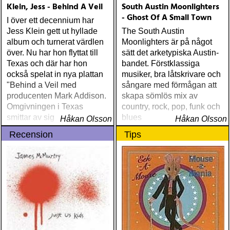
Klein, Jess - Behind A Veil
South Austin Moonlighters
- Ghost Of A Small Town
I över ett decennium har
Jess Klein gett ut hyllade
The South Austin
album och turnerat värdlen
Moonlighters är på något
över. Nu har hon flyttat till
sätt det arketypiska Austin-
Texas och där har hon
bandet. Förstklassiga
också spelat in nya plattan
musiker, bra låtskrivare och
"Behind a Veil med
sångare med förmågan att
producenten Mark Addison.
skapa sömlös mix av
Omgivningen i Texas
country, rock, pop, funk och
smittar av sig och Jess
blues
Håkan Olsson
Håkan Olsson
Klein låter mer rootsy än
Recension
Tips
någonsin