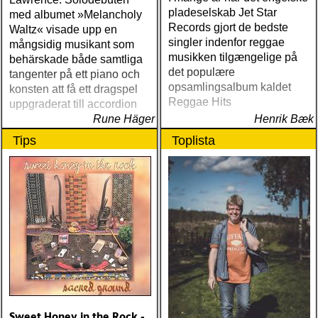
pladeselskab Jet Star
med albumet »Melancholy
Records gjort de bedste
Waltz« visade upp en
singler indenfor reggae
mångsidig musikant som
musikken tilgængelige på
behärskade både samtliga
det populære
tangenter på ett piano och
opsamlingsalbum kaldet
konsten att få ett dragspel
Reggae Hits
uppgraderat till accordion
Rune Häger
Henrik Bæk
Tips
Toplista
Sweet Honey in the Rock -