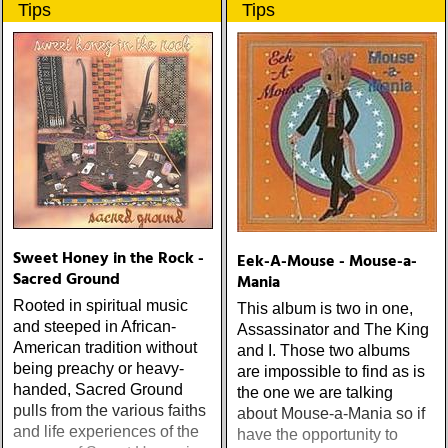
Tips
Tips
populære reggaestil kaldet
one-drop
Sweet Honey in the Rock -
Eek-A-Mouse - Mouse-a-
Sacred Ground
Mania
Rooted in spiritual music
This album is two in one,
and steeped in African-
Assassinator and The King
American tradition without
and I. Those two albums
being preachy or heavy-
are impossible to find as is
handed, Sacred Ground
the one we are talking
pulls from the various faiths
about Mouse-a-Mania so if
and life experiences of the
have the opportunity to