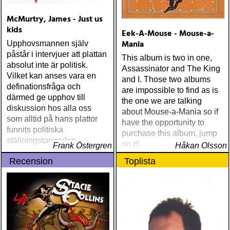
McMurtry, James - Just us
kids
Eek-A-Mouse - Mouse-a-
Mania
Upphovsmannen själv
påstår i intervjuer att plattan
This album is two in one,
absolut inte är politisk.
Assassinator and The King
Vilket kan anses vara en
and I. Those two albums
definationsfråga och
are impossible to find as is
därmed ge upphov till
the one we are talking
diskussion hos alla oss
about Mouse-a-Mania so if
som alltid på hans plattor
have the opportunity to
funnits politiska
purchase this album, jump
ställningstaganden
on it!
Frank Östergren
Håkan Olsson
Recension
Toplista