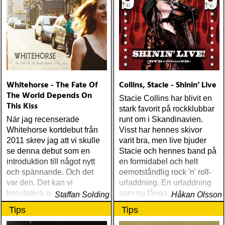
Dylan Another Self Portrait
(Columbia) Halden Electric
Women (Rootsy) Rokia
Traoré Beautiful Africa
(Nonesuch) Sam Baker Say
Grace (Sam Baker Music)
Guy Clark My Favorite
Picture Of You (Dualtone)
Whitehorse - The Fate Of
Collins, Stacie - Shinin’ Live
Richard Lindgren Driftwood
The World Depends On
(Rootsy) Chip Taylor Block
Stacie Collins har blivit en
This Kiss
Out The Sirens Of This
stark favorit på rockklubbar
Lonely World (Trainwreck)
När jag recenserade
runt om i Skandinavien.
Nick Cave & The Bad
Whitehorse kortdebut från
Visst har hennes skivor
Seeds Push The Sky Away
2011 skrev jag att vi skulle
varit bra, men live bjuder
(Bad Seed) Andi Almqvist
se denna debut som en
Stacie och hennes band på
Warsaw Holiday (Rootsy)
introduktion till något nytt
en formidabel och helt
Townes Van Zandt
och spännande. Och det
oemotståndlig rock 'n' roll-
Sunshine Boy: The
var den. Det kan vi
urladdning. En urladdning
Unheard Studio Sessions &
konstatera nu när
som nu fångats upp på
Staffan Solding
Håkan Olsson
Demos 1971-1972
uppföljaren är på plats
»Shinin' Live«
Tips
Tips
(Omnivore) Naturligtvis
borde alla årets Rootsy-