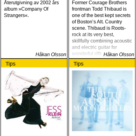
Återutgivning av 2002 års
Former Courage Brothers
album »Company Of
frontman Todd Thibaud is
Strangers«.
one of the best kept secrets
of Boston’s Alt. Country
scene. Thibaud is Roots-
rock at its very best,
skillfully combining acoustic
and electric guitar for
wonderful riffs that will keep
Håkan Olsson
Håkan Olsson
your feet tapping and your
Tips
Tips
head nodding