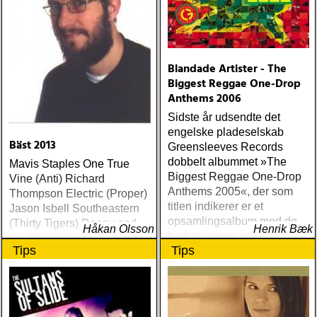
Blandade Artister - The
Biggest Reggae One-Drop
Anthems 2006
Sidste år udsendte det
engelske pladeselskab
Bäst 2013
Greensleeves Records
dobbelt albummet »The
Mavis Staples One True
Biggest Reggae One-Drop
Vine (Anti) Richard
Anthems 2005«, der som
Thompson Electric (Proper)
titlen indikerer er et
Jason Isbell Southeastern
opsamlingsalbum med de
(Thirty Tigers) Danny and
Håkan Olsson
Henrik Bæk
bedste numre indenfor den
the Champions of the World
Tips
Tips
populære reggaestil kaldet
Stay True (Loose) Slow Fox
one-drop
Just Like the Birds (Rootsy)
Steve Earle The Low
Highway (New West) Bob
Dylan Another Self Portrait