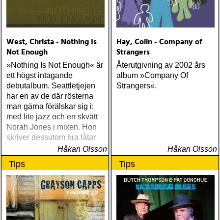
(Nonesuch) Sam Baker Say
Grace (Sam Baker Music)
Guy Clark My Favorite
Picture Of You (Dualtone)
West, Christa - Nothing Is
Hay, Colin - Company of
Richard Lindgren Driftwood
Not Enough
Strangers
(Rootsy) Chip Taylor Block
Out The Sirens Of This
»Nothing Is Not Enough« är
Återutgivning av 2002 års
Lonely World (Trainwreck)
ett högst intagande
album »Company Of
Nick Cave & The Bad
debutalbum. Seattletjejen
Strangers«.
Seeds Push The Sky Away
har en av de där rösterna
(Bad Seed) Andi Almqvist
man gärna förälskar sig i:
Warsaw Holiday (Rootsy)
med lite jazz och en skvätt
Townes Van Zandt
Norah Jones i mixen. Hon
Sunshine Boy: The
skriver dessutom bra låtar
Unheard Studio Sessions &
Håkan Olsson
Håkan Olsson
Demos 1971-1972
Tips
Tips
(Omnivore) Naturligtvis
borde alla årets Rootsy-
plattor vara med på listan,
men jag har istället valt att
bara lista de plattor jag
lyssnat på väsentligt mycket