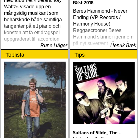
med albumet »Melancholy
Bäst 2018
Waltz« visade upp en
Beres Hammond - Never
mångsidig musikant som
Ending (VP Records /
behärskade både samtliga
Harmony House)
tangenter på ett piano och
Reggaecrooner Beres
konsten att få ett dragspel
Hammond skinner igennem
uppgraderat till accordion
på nyt suverænt album, der
Rune Häger
Henrik Bæk
måske er hans bedste
Toplista
Tips
gennem tiderne
Sultans of Slide, The -