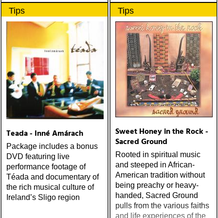
än den vi vant oss vid
Tips
Tips
Sweet Honey in the Rock -
Teada - Inné Amárach
Sacred Ground
Package includes a bonus
Rooted in spiritual music
DVD featuring live
and steeped in African-
performance footage of
American tradition without
Téada and documentary of
being preachy or heavy-
the rich musical culture of
handed, Sacred Ground
Ireland’s Sligo region
pulls from the various faiths
and life experiences of the