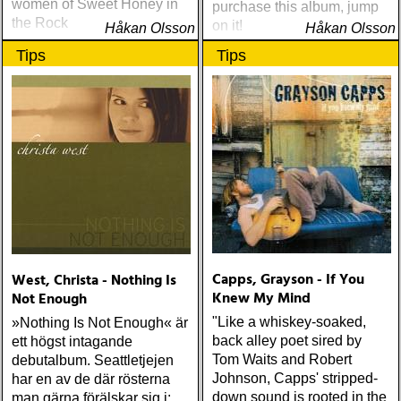
women of Sweet Honey in
purchase this album, jump
the Rock
on it!
Håkan Olsson
Håkan Olsson
Tips
Tips
Capps, Grayson - If You
West, Christa - Nothing Is
Knew My Mind
Not Enough
"Like a whiskey-soaked,
»Nothing Is Not Enough« är
back alley poet sired by
ett högst intagande
Tom Waits and Robert
debutalbum. Seattletjejen
Johnson, Capps' stripped-
har en av de där rösterna
down sound is rooted in the
man gärna förälskar sig i: