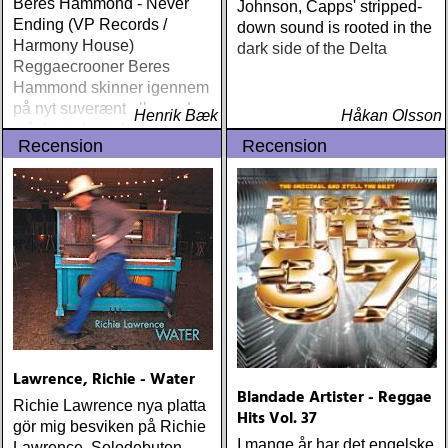
Beres Hammond - Never
Johnson, Capps' stripped-
Ending (VP Records /
down sound is rooted in the
Harmony House)
dark side of the Delta
Reggaecrooner Beres
Hammond skinner igennem
på nyt suverænt album, der
Henrik Bæk
Håkan Olsson
måske er hans bedste
Recension
Recension
gennem tiderne
Lawrence, Richie - Water
Blandade Artister - Reggae
Richie Lawrence nya platta
Hits Vol. 37
gör mig besviken på Richie
I mange år har det engelske
Lawrence. Solodebuten