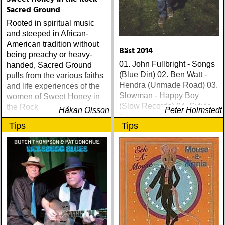
Sacred Ground
Rooted in spiritual music
and steeped in African-
American tradition without
Bäst 2014
being preachy or heavy-
01. John Fullbright - Songs
handed, Sacred Ground
(Blue Dirt) 02. Ben Watt -
pulls from the various faiths
Hendra (Unmade Road) 03.
and life experiences of the
Slowman - Happy Boy
women of Sweet Honey in
(Slow Records) 04. Sylvie
the Rock
Håkan Olsson
Peter Holmstedt
Simmons - Sylvie (Light In
Tips
Tips
The Attic) 05. Ethan Johns -
The Reckoning (Three
Crows) 06. Ray
Lamontagne - Supernova
(Stone Dwarf) 07