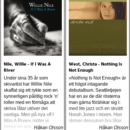
plattor vara med på listan,
men jag har istället valt att
bara lista de plattor jag
lyssnat på väsentligt mycket
mer än vad tjänsten kräver
Nile, Willie - If I Was A
West, Christa - Nothing Is
River
Not Enough
Under sina 35 år som
»Nothing Is Not Enough« är
skivartist har Willie Nile
ett högst intagande
skaffat sig ett rykte som en
debutalbum. Seattletjejen
synnerligen pålitlig rock ’n’
har en av de där rösterna
roller med en förmåga att
man gärna förälskar sig i:
skriva låtar utöver det
med lite jazz och en skvätt
vanliga. Men på nya »If I
Norah Jones i mixen. Hon
Was A River« möter vi
skriver dessutom bra låtar
delvis en annan Willie Nile
Håkan Olsson
Håkan Olsson