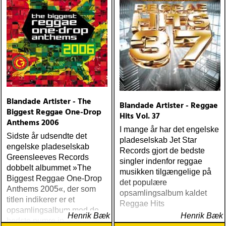
plattor vara med på listan,
men jag har istället valt att
bara lista de plattor jag
lyssnat på väsentligt mycket
mer än vad tjänsten kräver
Blandade Artister - The
Blandade Artister - Reggae
Biggest Reggae One-Drop
Hits Vol. 37
Anthems 2006
I mange år har det engelske
Sidste år udsendte det
pladeselskab Jet Star
engelske pladeselskab
Records gjort de bedste
Greensleeves Records
singler indenfor reggae
dobbelt albummet »The
musikken tilgængelige på
Biggest Reggae One-Drop
det populære
Anthems 2005«, der som
opsamlingsalbum kaldet
titlen indikerer er et
Reggae Hits
opsamlingsalbum med de
Henrik Bæk
Henrik Bæk
bedste numre indenfor den