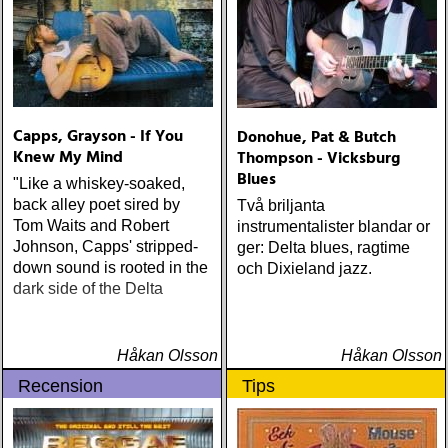
mer än vad tjänsten kräver
Capps, Grayson - If You
Donohue, Pat & Butch
Knew My Mind
Thompson - Vicksburg
Blues
"Like a whiskey-soaked,
back alley poet sired by
Två briljanta
Tom Waits and Robert
instrumentalister blandar or
Johnson, Capps' stripped-
ger: Delta blues, ragtime
down sound is rooted in the
och Dixieland jazz.
dark side of the Delta
Håkan Olsson
Håkan Olsson
Recension
Tips