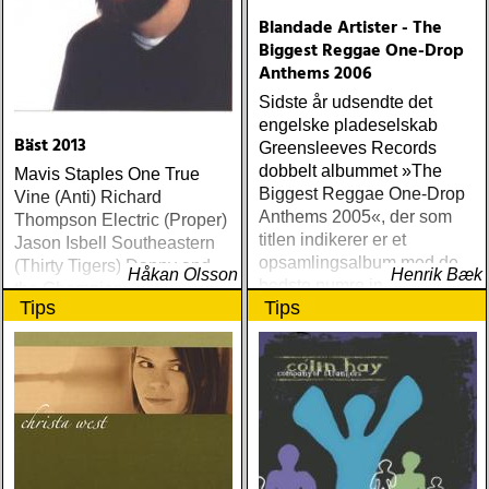
Blandade Artister - The
Biggest Reggae One-Drop
Anthems 2006
Sidste år udsendte det
engelske pladeselskab
Bäst 2013
Greensleeves Records
dobbelt albummet »The
Mavis Staples One True
Biggest Reggae One-Drop
Vine (Anti) Richard
Anthems 2005«, der som
Thompson Electric (Proper)
titlen indikerer er et
Jason Isbell Southeastern
opsamlingsalbum med de
(Thirty Tigers) Danny and
Håkan Olsson
Henrik Bæk
bedste numre indenfor den
the Champions of the World
Tips
Tips
populære reggaestil kaldet
Stay True (Loose) Slow Fox
one-drop
Just Like the Birds (Rootsy)
Steve Earle The Low
Highway (New West) Bob
Dylan Another Self Portrait
(Columbia) Halden Electric
Women (Rootsy) Rokia
Traoré Beautiful Africa