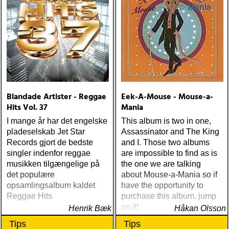
Blandade Artister - Reggae
Eek-A-Mouse - Mouse-a-
Hits Vol. 37
Mania
I mange år har det engelske
This album is two in one,
pladeselskab Jet Star
Assassinator and The King
Records gjort de bedste
and I. Those two albums
singler indenfor reggae
are impossible to find as is
musikken tilgængelige på
the one we are talking
det populære
about Mouse-a-Mania so if
opsamlingsalbum kaldet
have the opportunity to
Reggae Hits
purchase this album, jump
on it!
Henrik Bæk
Håkan Olsson
Tips
Tips