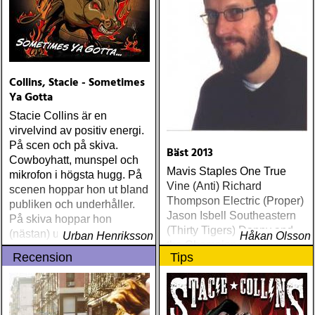
Collins, Stacie - Sometimes
Ya Gotta
Stacie Collins är en
virvelvind av positiv energi.
På scen och på skiva.
Bäst 2013
Cowboyhatt, munspel och
Mavis Staples One True
mikrofon i högsta hugg. På
Vine (Anti) Richard
scenen hoppar hon ut bland
Thompson Electric (Proper)
publiken och underhåller.
Jason Isbell Southeastern
På skiva hoppar hon
(Thirty Tigers) Danny and
(nästan) ut ur högtalarna
Urban Henriksson
Håkan Olsson
the Champions of the World
Recension
Tips
Stay True (Loose) Slow Fox
Just Like the Birds (Rootsy)
Steve Earle The Low
Highway (New West) Bob