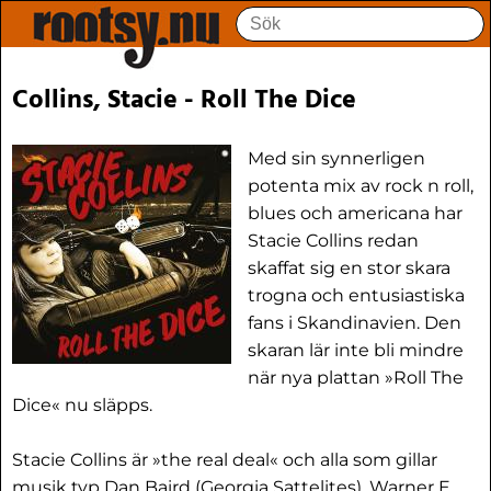
Collins, Stacie - Roll The Dice
Med sin synnerligen
potenta mix av rock n roll,
blues och americana har
Stacie Collins redan
skaffat sig en stor skara
trogna och entusiastiska
fans i Skandinavien. Den
skaran lär inte bli mindre
när nya plattan »Roll The
Dice« nu släpps.
Stacie Collins är »the real deal« och alla som gillar
musik typ Dan Baird (Georgia Sattelites), Warner E.