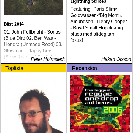
Lightning Strikes
Featuring “Paris Slim»
Goldwasser -“Big Monti«
Amundson - Henry Cooper
Bäst 2014
- Boyd Small Högoktanig
01. John Fullbright - Songs
blues med slidegitarr i
(Blue Dirt) 02. Ben Watt -
fokus!
Hendra (Unmade Road) 03.
Slowman - Happy Boy
(Slow Records) 04. Sylvie
Peter Holmstedt
Håkan Olsson
Simmons - Sylvie (Light In
Toplista
Recension
The Attic) 05. Ethan Johns -
The Reckoning (Three
Crows) 06. Ray
Lamontagne - Supernova
(Stone Dwarf) 07