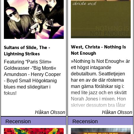
(Columbia) Halden Electric
Women (Rootsy) Rokia
Traoré Beautiful Africa
(Nonesuch) Sam Baker Say
Grace (Sam Baker Music)
Guy Clark My Favorite
Picture Of You (Dualtone)
West, Christa - Nothing Is
Sultans of Slide, The -
Richard Lindgren Driftwood
Not Enough
Lightning Strikes
(Rootsy) Chip Taylor Block
Out The Sirens Of This
»Nothing Is Not Enough« är
Featuring “Paris Slim»
Lonely World (Trainwreck)
ett högst intagande
Goldwasser -“Big Monti«
Nick Cave & The Bad
debutalbum. Seattletjejen
Amundson - Henry Cooper
Seeds Push The Sky Away
har en av de där rösterna
- Boyd Small Högoktanig
(Bad Seed) Andi Almqvist
man gärna förälskar sig i:
blues med slidegitarr i
Warsaw Holiday (Rootsy)
med lite jazz och en skvätt
fokus!
Townes Van Zandt
Norah Jones i mixen. Hon
Sunshine Boy: The
skriver dessutom bra låtar
Unheard Studio Sessions &
Håkan Olsson
Håkan Olsson
Demos 1971-1972
Recension
Recension
(Omnivore) Naturligtvis
borde alla årets Rootsy-