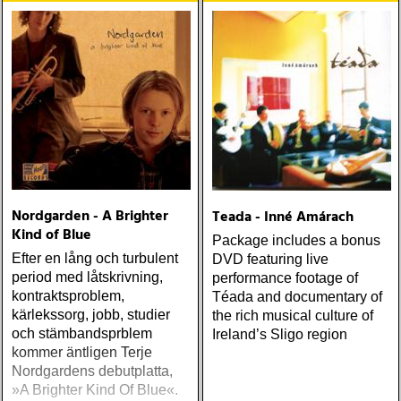
Nordgarden - A Brighter
Teada - Inné Amárach
Kind of Blue
Package includes a bonus
Efter en lång och turbulent
DVD featuring live
period med låtskrivning,
performance footage of
kontraktsproblem,
Téada and documentary of
kärlekssorg, jobb, studier
the rich musical culture of
och stämbandsprblem
Ireland’s Sligo region
kommer äntligen Terje
Nordgardens debutplatta,
»A Brighter Kind Of Blue«.