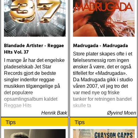
Blandade Artister - Reggae
Madrugada - Madrugada
Hits Vol. 37
Store plater skapes ofte i et
I mange år har det engelske
følelsesmessig rom ingen
pladeselskab Jet Star
ønsker å være, det er også
Records gjort de bedste
tilfellet for «Madrugada».
singler indenfor reggae
Da Madrugada gikk i studio
musikken tilgængelige på
våren 2007, vil jeg tro det
det populære
var med nye og friske
opsamlingsalbum kaldet
tanker for retningen bandet
Reggae Hits
skulle ta
Henrik Bæk
Øyvind Moen
Tips
Tips