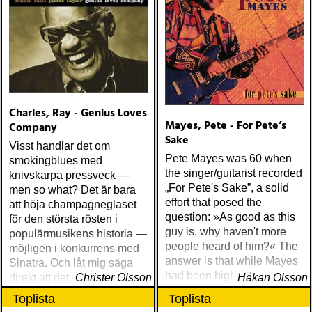
Charles, Ray - Genius Loves
Mayes, Pete - For Pete’s
Company
Sake
Visst handlar det om
Pete Mayes was 60 when
smokingblues med
the singer/guitarist recorded
knivskarpa pressveck —
„For Pete's Sake”, a solid
men so what? Det är bara
effort that posed the
att höja champagneglaset
question: »As good as this
för den största rösten i
guy is, why haven't more
populärmusikens historia —
people heard of him?« The
möjligen i konkurrens med
answer is that while Mayes
Sinatra. Och låt mig säga
had been highly regarded
direkt att det är ett mer än
Christer Olsson
Håkan Olsson
in Texas blues circles, he
värdigt avsked från Brother
Toplista
Toplista
didn't record very many
Ray