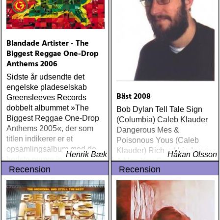
Blandade Artister - The
Biggest Reggae One-Drop
Anthems 2006
Sidste år udsendte det
engelske pladeselskab
Bäst 2008
Greensleeves Records
dobbelt albummet »The
Bob Dylan Tell Tale Sign
Biggest Reggae One-Drop
(Columbia) Caleb Klauder
Anthems 2005«, der som
Dangerous Mes &
titlen indikerer er et
Poisonous Yous (Caleb
opsamlingsalbum med de
Klauder) Richard Lindgren
Henrik Bæk
Håkan Olsson
bedste numre indenfor den
A Man You Can Hate
Recension
Recension
populære reggaestil kaldet
(Rootsy
one-drop