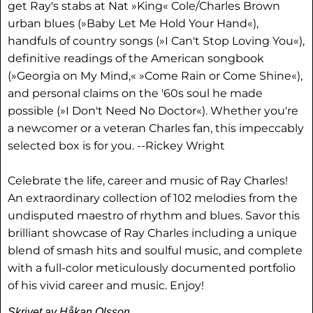
get Ray's stabs at Nat »King« Cole/Charles Brown
urban blues (»Baby Let Me Hold Your Hand«),
handfuls of country songs (»I Can't Stop Loving You«),
definitive readings of the American songbook
(»Georgia on My Mind,« »Come Rain or Come Shine«),
and personal claims on the '60s soul he made
possible (»I Don't Need No Doctor«). Whether you're
a newcomer or a veteran Charles fan, this impeccably
selected box is for you. --Rickey Wright
Celebrate the life, career and music of Ray Charles!
An extraordinary collection of 102 melodies from the
undisputed maestro of rhythm and blues. Savor this
brilliant showcase of Ray Charles including a unique
blend of smash hits and soulful music, and complete
with a full-color meticulously documented portfolio
of his vivid career and music. Enjoy!
Skrivet av Håkan Olsson