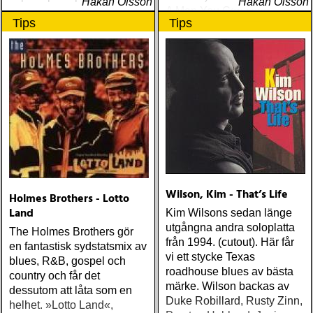
Håkan Olsson
Håkan Olsson
A Man You Can Hate
Tips
Tips
(Rootsy
Wilson, Kim - That’s Life
Holmes Brothers - Lotto
Land
Kim Wilsons sedan länge
utgångna andra soloplatta
The Holmes Brothers gör
från 1994. (cutout). Här får
en fantastisk sydstatsmix av
vi ett stycke Texas
blues, R&B, gospel och
roadhouse blues av bästa
country och får det
märke. Wilson backas av
dessutom att låta som en
Duke Robillard, Rusty Zinn,
helhet. »Lotto Land«,