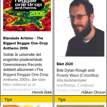
Blandade Artister - The
Biggest Reggae One-Drop
Anthems 2006
Sidste år udsendte det
engelske pladeselskab
Bäst 2020
Greensleeves Records
dobbelt albummet »The
Bob Dylan Rough and
Biggest Reggae One-Drop
Rowdy Ways (Columbia)
Anthems 2005«, der som
Alla kommentarer
titlen indikerer er et
överflödiga. Cordovas
opsamlingsalbum med de
Destiny Hotel (ATO)
Henrik Bæk
Håkan Olsson
bedste numre indenfor den
Världens bästa liveband
Tips
Tips
populære reggaestil kaldet
visar nu klassen även på
one-drop
skiva