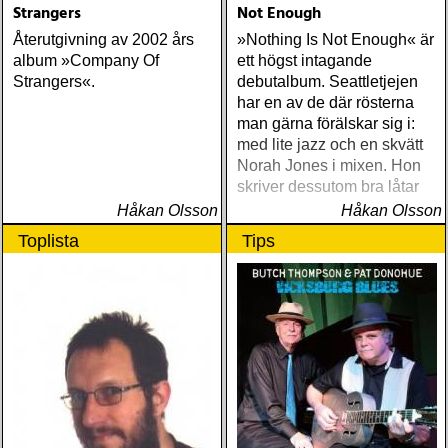
Strangers
Not Enough
Återutgivning av 2002 års
»Nothing Is Not Enough« är
album »Company Of
ett högst intagande
Strangers«.
debutalbum. Seattletjejen
har en av de där rösterna
man gärna förälskar sig i:
med lite jazz och en skvätt
Norah Jones i mixen. Hon
skriver dessutom bra låtar
Håkan Olsson
Håkan Olsson
Toplista
Tips