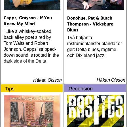
Capps, Grayson - If You
Donohue, Pat & Butch
Knew My Mind
Thompson - Vicksburg
Blues
"Like a whiskey-soaked,
back alley poet sired by
Två briljanta
Tom Waits and Robert
instrumentalister blandar or
Johnson, Capps' stripped-
ger: Delta blues, ragtime
down sound is rooted in the
och Dixieland jazz.
dark side of the Delta
Håkan Olsson
Håkan Olsson
Tips
Recension