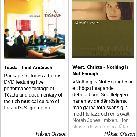
West, Christa - Nothing Is
Teada - Inné Amárach
Not Enough
Package includes a bonus
»Nothing Is Not Enough« är
DVD featuring live
ett högst intagande
performance footage of
debutalbum. Seattletjejen
Téada and documentary of
har en av de där rösterna
the rich musical culture of
man gärna förälskar sig i:
Ireland’s Sligo region
med lite jazz och en skvätt
Norah Jones i mixen. Hon
skriver dessutom bra låtar
Håkan Olsson
Håkan Olsson