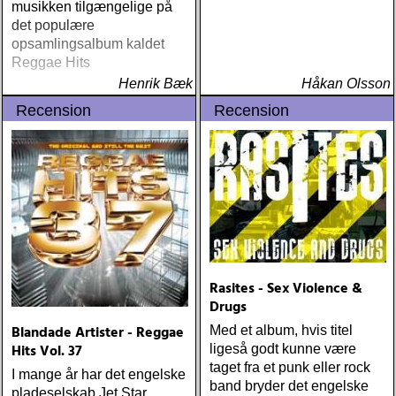
musikken tilgængelige på
det populære
opsamlingsalbum kaldet
Reggae Hits
Henrik Bæk
Håkan Olsson
Recension
Recension
Rasites - Sex Violence &
Drugs
Blandade Artister - Reggae
Med et album, hvis titel
Hits Vol. 37
ligeså godt kunne være
taget fra et punk eller rock
I mange år har det engelske
band bryder det engelske
pladeselskab Jet Star