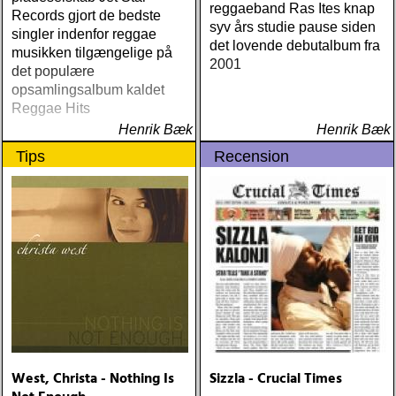
reggaeband Ras Ites knap
Records gjort de bedste
syv års studie pause siden
singler indenfor reggae
det lovende debutalbum fra
musikken tilgængelige på
2001
det populære
opsamlingsalbum kaldet
Reggae Hits
Henrik Bæk
Henrik Bæk
Tips
Recension
West, Christa - Nothing Is
Sizzla - Crucial Times