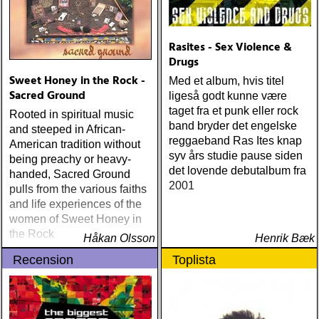
Rasites - Sex Violence &
Drugs
Sweet Honey in the Rock -
Med et album, hvis titel
Sacred Ground
ligeså godt kunne være
taget fra et punk eller rock
Rooted in spiritual music
band bryder det engelske
and steeped in African-
reggaeband Ras Ites knap
American tradition without
syv års studie pause siden
being preachy or heavy-
det lovende debutalbum fra
handed, Sacred Ground
2001
pulls from the various faiths
and life experiences of the
women of Sweet Honey in
the Rock
Håkan Olsson
Henrik Bæk
Recension
Toplista