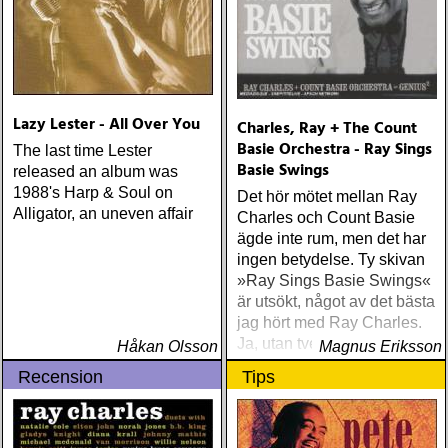
Lazy Lester - All Over You
Charles, Ray + The Count
Basie Orchestra - Ray Sings
The last time Lester
Basie Swings
released an album was
1988's Harp & Soul on
Det hör mötet mellan Ray
Alligator, an uneven affair
Charles och Count Basie
ägde inte rum, men det har
ingen betydelse. Ty skivan
»Ray Sings Basie Swings«
är utsökt, något av det bästa
jag hört med Ray Charles.
Ja, utan tvekan
Håkan Olsson
Magnus Eriksson
Recension
Tips