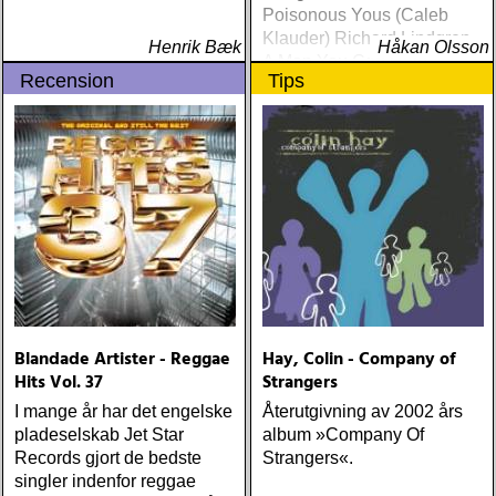
Poisonous Yous (Caleb
Klauder) Richard Lindgren
Henrik Bæk
Håkan Olsson
A Man You Can Hate
Recension
Tips
(Rootsy
Blandade Artister - Reggae
Hay, Colin - Company of
Hits Vol. 37
Strangers
I mange år har det engelske
Återutgivning av 2002 års
pladeselskab Jet Star
album »Company Of
Records gjort de bedste
Strangers«.
singler indenfor reggae