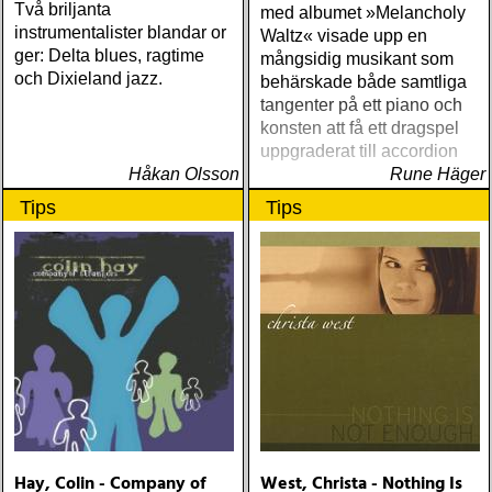
Två briljanta
med albumet »Melancholy
instrumentalister blandar or
Waltz« visade upp en
ger: Delta blues, ragtime
mångsidig musikant som
och Dixieland jazz.
behärskade både samtliga
tangenter på ett piano och
konsten att få ett dragspel
uppgraderat till accordion
Håkan Olsson
Rune Häger
Tips
Tips
Hay, Colin - Company of
West, Christa - Nothing Is