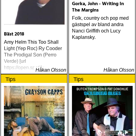
Gorka, John - Writing In
The Margins
Folk, country och pop med
gästspel av bland andra
Nanci Griffith och Lucy
Bäst 2018
Kaplansky.
Amy Helm This Too Shall
Light (Yep Roc) Ry Cooder
The Prodigal Son (Perro
Verde) [url
https://open.spotify
Håkan Olsson
Håkan Olsson
Tips
Tips