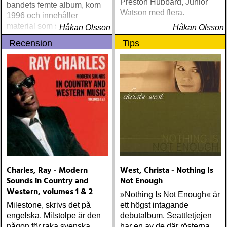
Preston Hubbard, Junior
bandets femte album, kom
Watson med flera.
1996 och innehåller
material som skrevs
Håkan Olsson
Håkan Olsson
speciellt för filmen Lotto
Recension
Tips
Land
Charles, Ray - Modern
West, Christa - Nothing Is
Sounds in Country and
Not Enough
Western, volumes 1 & 2
»Nothing Is Not Enough« är
Milestone, skrivs det på
ett högst intagande
engelska. Milstolpe är den
debutalbum. Seattletjejen
någon för raka svenska
har en av de där rösterna