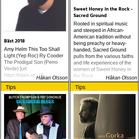
Sweet Honey in the Rock -
Sacred Ground
Rooted in spiritual music
and steeped in African-
American tradition without
Bäst 2018
being preachy or heavy-
Amy Helm This Too Shall
handed, Sacred Ground
Light (Yep Roc) Ry Cooder
pulls from the various faiths
The Prodigal Son (Perro
and life experiences of the
Verde) [url
women of Sweet Honey in
https://open.spotify
the Rock
Håkan Olsson
Håkan Olsson
Tips
Tips