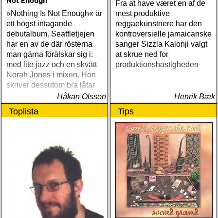
Not Enough
Fra at have været en af de
»Nothing Is Not Enough« är
mest produktive
ett högst intagande
reggaekunstnere har den
debutalbum. Seattletjejen
kontroversielle jamaicanske
har en av de där rösterna
sanger Sizzla Kalonji valgt
man gärna förälskar sig i:
at skrue ned for
med lite jazz och en skvätt
produktionshastigheden
Norah Jones i mixen. Hon
skriver dessutom bra låtar
Håkan Olsson
Henrik Bæk
Toplista
Tips