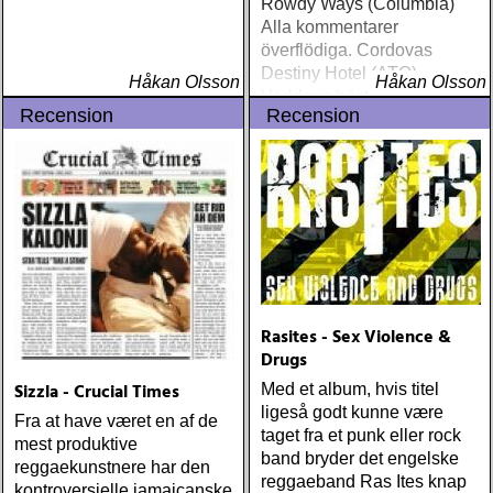
Rowdy Ways (Columbia)
Alla kommentarer
överflödiga. Cordovas
Destiny Hotel (ATO)
Håkan Olsson
Håkan Olsson
Världens bästa liveband
Recension
Recension
visar nu klassen även på
skiva
Rasites - Sex Violence &
Drugs
Sizzla - Crucial Times
Med et album, hvis titel
ligeså godt kunne være
Fra at have været en af de
taget fra et punk eller rock
mest produktive
band bryder det engelske
reggaekunstnere har den
reggaeband Ras Ites knap
kontroversielle jamaicanske