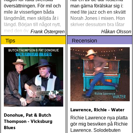
översättningen. För mil och
man gärna förälskar sig i:
mile är visserligen båda
med lite jazz och en skvätt
längdmått, men skiljda åt i
Norah Jones i mixen. Hon
längd. Början till något nytt,
skriver dessutom bra låtar
med den översättningen
Frank Östergren
Håkan Olsson
närmar vi oss innebörden i
Tips
Recension
det engelska uttrycket
Lawrence, Richie - Water
Donohue, Pat & Butch
Richie Lawrence nya platta
Thompson - Vicksburg
gör mig besviken på Richie
Blues
Lawrence. Solodebuten