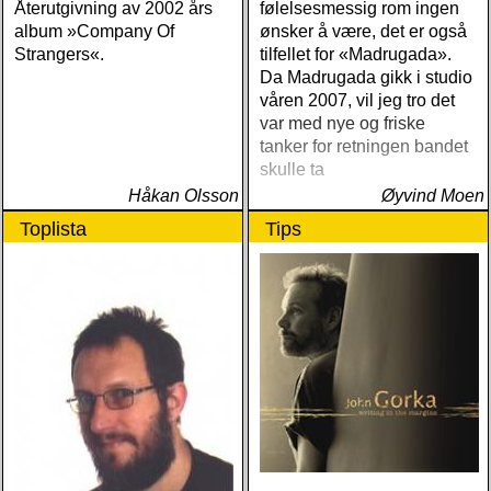
Återutgivning av 2002 års
følelsesmessig rom ingen
album »Company Of
ønsker å være, det er også
Strangers«.
tilfellet for «Madrugada».
Da Madrugada gikk i studio
våren 2007, vil jeg tro det
var med nye og friske
tanker for retningen bandet
skulle ta
Håkan Olsson
Øyvind Moen
Toplista
Tips