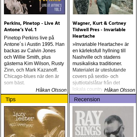
Perkins, Pinetop - Live At
Wagner, Kurt & Cortney
Antone’s Vol. 1
Tidwell Pres - Invariable
Heartache
Pinetop Perkins live på
Antone´s i Austin 1995. Han
»Invariable Heartache« är
backas av Calvin Jones
en kärleksfull hyllning till
och Willie Smith, plus
Nashville och stadens
gästerna Kim Wilson, Rusty
musikaliska traditioner.
Zinn, och Mark Kazanoff.
Materialet är uteslutande
Chicago-blues när den är
covers på sextio- och
som bäst.
sjuttiotalslåtar från det
lokala country-skivbolaget
Håkan Olsson
Håkan Olsson
Chart, som drevs av
Tips
Recension
Cortney Tidwells farfar