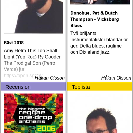
Donohue, Pat & Butch
Thompson - Vicksburg
Blues
Två briljanta
instrumentalister blandar or
Bäst 2018
ger: Delta blues, ragtime
Amy Helm This Too Shall
och Dixieland jazz.
Light (Yep Roc) Ry Cooder
The Prodigal Son (Perro
Verde) [url
https://open.spotify
Håkan Olsson
Håkan Olsson
Recension
Toplista