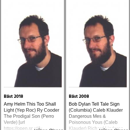
albums over the years
Bäst 2018
Bäst 2008
Amy Helm This Too Shall
Bob Dylan Tell Tale Sign
Light (Yep Roc) Ry Cooder
(Columbia) Caleb Klauder
The Prodigal Son (Perro
Dangerous Mes &
Verde) [url
Poisonous Yous (Caleb
https://open.spotify
Klauder) Richard Lindgren