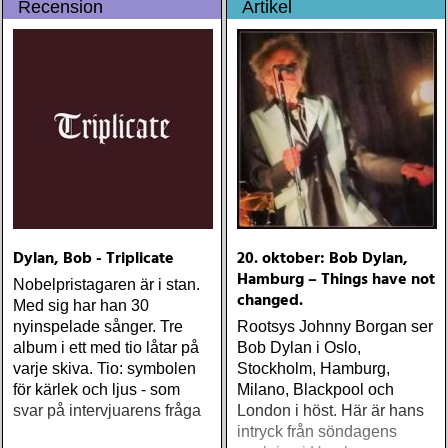
Recension
Artikel
Dylan, Bob - Triplicate
20. oktober: Bob Dylan,
Hamburg – Things have not
Nobelpristagaren är i stan.
changed.
Med sig har han 30
nyinspelade sånger. Tre
Rootsys Johnny Borgan ser
album i ett med tio låtar på
Bob Dylan i Oslo,
varje skiva. Tio: symbolen
Stockholm, Hamburg,
för kärlek och ljus - som
Milano, Blackpool och
svar på intervjuarens fråga
London i höst. Här är hans
intryck från söndagens