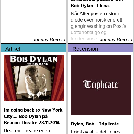
Bob Dylan i China.
Når Aftenposten i stum
glede over norsk enerett
gjengir Washington Post’s
uetterrettelige og
tendensiøse artikkel om
Johnny Borgan
Johnny Borgan
Dylan’s første konserter i
Artikel
Recension
China, kan Johnny Borgan
ikke motstå fristelsen til å
bringe inn noen mulige
nyanser i bildet.
Im going back to New York
City..., Bob Dylan på
Beacon Theatre 28.11.2014
Dylan, Bob - Triplicate
Beacon Theatre er en
Først av alt – det finnes