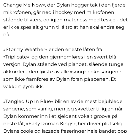
Change Me Now«, der Dylan hogger tak i den fjerde
mikrofonen, går ned i hockey med mikrofonen
stående til værs, og igjen mater oss med teskje - det
er ikke spesielt grunn til å tro at han skal endre seg
nå.
»Stormy Weather« er den eneste låten fra
»Triplicate«, og den gjennomføres i en svært blå
versjon, Dylan stående ved pianoet, slående tunge
akkorder - den første av alle »songbook«-sangene
som ikke framføres av Dylan foran på scenen. Et
vakkert øyeblikk.
»Tangled Up In Blue« blir en av de mest bejublede
sangene, som vanlig, men jeg skvetter til igjen når
Dylan kommer inn i et sjeldent vokalt groove på
neste låt, »Early Roman Kings«, her driver plutselig
Dylans coole og jazzede fraseringer hele bandet opp