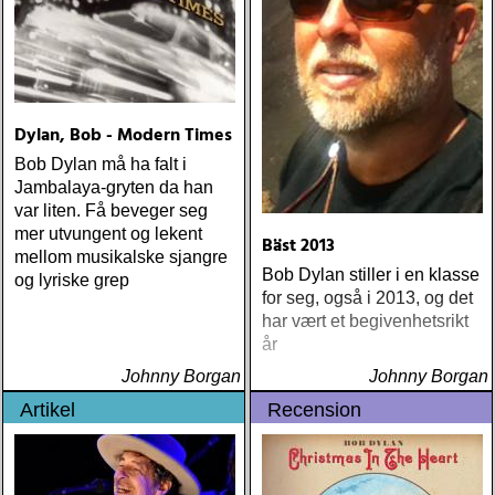
Dylan, Bob - Modern Times
Bob Dylan må ha falt i
Jambalaya-gryten da han
var liten. Få beveger seg
mer utvungent og lekent
Bäst 2013
mellom musikalske sjangre
Bob Dylan stiller i en klasse
og lyriske grep
for seg, også i 2013, og det
har vært et begivenhetsrikt
år
Johnny Borgan
Johnny Borgan
Artikel
Recension