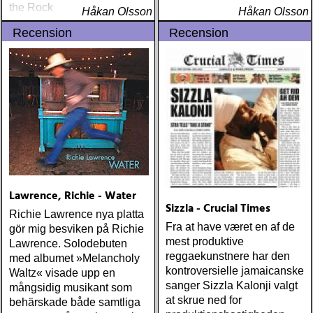
the Rock
Håkan Olsson
Håkan Olsson
Recension
Recension
Lawrence, Richie - Water
Sizzla - Crucial Times
Richie Lawrence nya platta
Fra at have været en af de
gör mig besviken på Richie
mest produktive
Lawrence. Solodebuten
reggaekunstnere har den
med albumet »Melancholy
kontroversielle jamaicanske
Waltz« visade upp en
sanger Sizzla Kalonji valgt
mångsidig musikant som
at skrue ned for
behärskade både samtliga