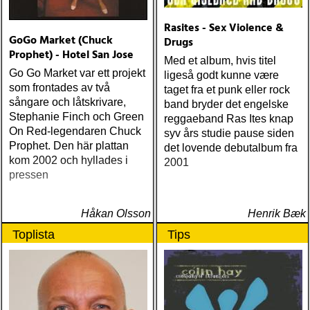
Rasites - Sex Violence &
GoGo Market (Chuck
Drugs
Prophet) - Hotel San Jose
Med et album, hvis titel
Go Go Market var ett projekt
ligeså godt kunne være
som frontades av två
taget fra et punk eller rock
sångare och låtskrivare,
band bryder det engelske
Stephanie Finch och Green
reggaeband Ras Ites knap
On Red-legendaren Chuck
syv års studie pause siden
Prophet. Den här plattan
det lovende debutalbum fra
kom 2002 och hyllades i
2001
pressen
Håkan Olsson
Henrik Bæk
Toplista
Tips