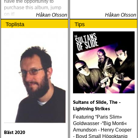
have the opportunity to
purchase this album, jump
on it!
Håkan Olsson
Håkan Olsson
Toplista
Tips
Sultans of Slide, The -
Lightning Strikes
Featuring “Paris Slim»
Goldwasser -“Big Monti«
Amundson - Henry Cooper
Bäst 2020
- Boyd Small Högoktanig