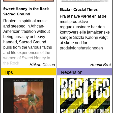
Sweet Honey in the Rock -
Sizzla - Crucial Times
Sacred Ground
Fra at have været en af de
Rooted in spiritual music
mest produktive
and steeped in African-
reggaekunstnere har den
American tradition without
kontroversielle jamaicanske
being preachy or heavy-
sanger Sizzla Kalonji valgt
handed, Sacred Ground
at skrue ned for
pulls from the various faiths
produktionshastigheden
and life experiences of the
women of Sweet Honey in
the Rock
Håkan Olsson
Henrik Bæk
Tips
Recension