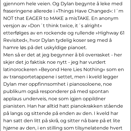
gjennom hele veien. Og Dylan begynte å leke med
fraseringene allerede i »Things Have Changed«: I´m
NOT that EAGER to MAKE a misTAKE. En anonym
versjon av »Don´t think twice, it´s alright«
etterfølges av en rockende og rullende »Highway 61
Revisited«, hvor Dylan tydelig koser seg med å
hamre løs på det uskyldige pianoet.
Men så er det at jeg begynner å bli overrasket - her
skjer det jo faktisk noe nytt - jeg har vurdert
latinorockeren »Beyond Here Lies Nothing« som en
av transportetappene i settet, men i kveld legger
Dylan mer oppfinnsomhet i pianosoloene, noe
publikum også responderer på med spontan
applaus underveis, noe som igjen oppildner
pianisten. Han har alltid hatt pianokrakken stående
på langs og sittende på enden av den. I kveld har
han satt den litt på skrå, og sitter nå bare på et lite
hjørne av den, i en stilling som tilsynelatende hvert