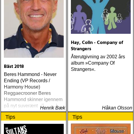
Hay, Colin - Company of
Strangers
Återutgivning av 2002 års
album »Company Of
Bäst 2018
Strangers«.
Beres Hammond - Never
Ending (VP Records /
Harmony House)
Reggaecrooner Beres
Hammond skinner igennem
på nyt suverænt album, der
Henrik Bæk
Håkan Olsson
måske er hans bedste
Tips
Tips
gennem tiderne