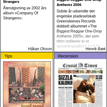
Biggest Reggae One-Drop
Strangers
Anthems 2006
Återutgivning av 2002 års
Sidste år udsendte det
album »Company Of
engelske pladeselskab
Strangers«.
Greensleeves Records
dobbelt albummet »The
Biggest Reggae One-Drop
Anthems 2005«, der som
titlen indikerer er et
opsamlingsalbum med de
Håkan Olsson
Henrik Bæk
bedste numre indenfor den
Tips
Recension
populære reggaestil kaldet
one-drop