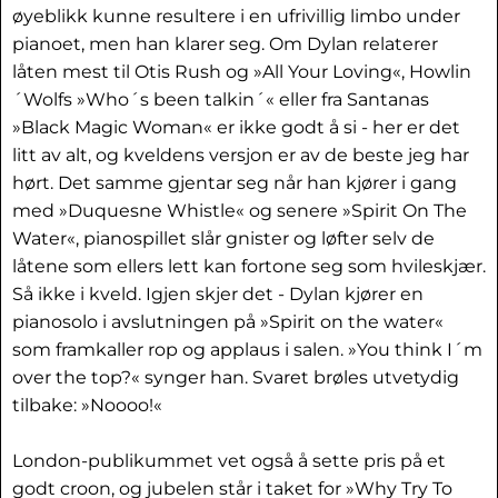
øyeblikk kunne resultere i en ufrivillig limbo under
pianoet, men han klarer seg. Om Dylan relaterer
låten mest til Otis Rush og »All Your Loving«, Howlin
´Wolfs »Who´s been talkin´« eller fra Santanas
»Black Magic Woman« er ikke godt å si - her er det
litt av alt, og kveldens versjon er av de beste jeg har
hørt. Det samme gjentar seg når han kjører i gang
med »Duquesne Whistle« og senere »Spirit On The
Water«, pianospillet slår gnister og løfter selv de
låtene som ellers lett kan fortone seg som hvileskjær.
Så ikke i kveld. Igjen skjer det - Dylan kjører en
pianosolo i avslutningen på »Spirit on the water«
som framkaller rop og applaus i salen. »You think I´m
over the top?« synger han. Svaret brøles utvetydig
tilbake: »Noooo!«
London-publikummet vet også å sette pris på et
godt croon, og jubelen står i taket for »Why Try To