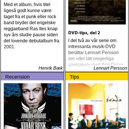
Med et album, hvis titel
ligeså godt kunne være
taget fra et punk eller rock
band bryder det engelske
reggaeband Ras Ites knap
DVD-tips, del 2
syv års studie pause siden
I del två av vår serie om
det lovende debutalbum fra
intressanta musik-DVD
2001
berättar Lennart Persson
om »det lätt oregerliga
spektakel« med Bob Dylan
Henrik Bæk
Lennart Persson
som heter »Masked And
Recension
Tips
Anonymous«.