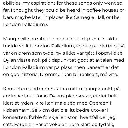
abilities, my aspirations for these songs only went so
far. I thought they could be heard in coffee houses or
bars, maybe later in places like Carnegie Hall, or the
London Palladium.«
Mange ville da vite at han på det tidspunktet aldri
hadde spilt i London Palladium, følgelig at dette også
var en drøm som tydeligvis ikke var gått i oppfyllelse.
Dylan visste nok på tidspunktet godt at avtalen med
London Palladium var på plass, men uansett er det
en god historie. Drømmer kan bli realisert, må vite.
Konserten starter presis. Fra mitt utgangspunkt på
andre rad, rett foran Dylans pianokrakk, er det helt
klart at lyden ikke kan måle seg med Operaen i
København. Selv om det ble litt bedre utover i
konserten, forble forskjellen stor, ihvertfall der jeg
satt. Fordelen var at vokalen kom klart og tydelig