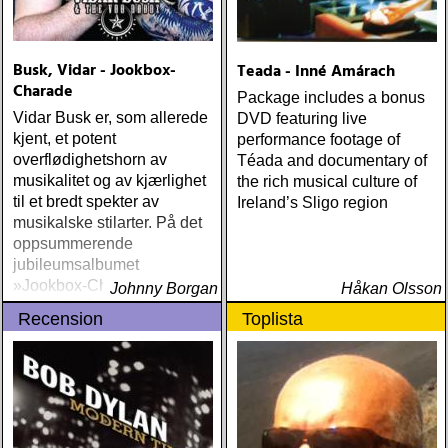
Busk, Vidar - Jookbox-
Teada - Inné Amárach
Charade
Package includes a bonus
Vidar Busk er, som allerede
DVD featuring live
kjent, et potent
performance footage of
overflødighetshorn av
Téada and documentary of
musikalitet og av kjærlighet
the rich musical culture of
til et bredt spekter av
Ireland’s Sligo region
musikalske stilarter. På det
oppsummerende
jubileumsalbumet
»Jookbox-Charade« tar han
Johnny Borgan
Håkan Olsson
oss med på en svir av en
Recension
Toplista
musikalsk reise i en suite
av groove