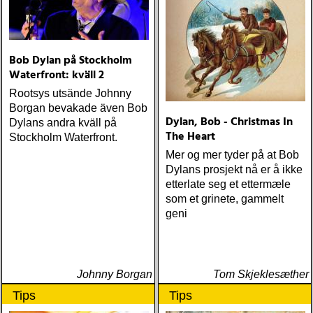
Bob Dylan på Stockholm
Waterfront: kväll 2
Rootsys utsände Johnny
Borgan bevakade även Bob
Dylan, Bob - Christmas In
Dylans andra kväll på
The Heart
Stockholm Waterfront.
Mer og mer tyder på at Bob
Dylans prosjekt nå er å ikke
etterlate seg et ettermæle
som et grinete, gammelt
geni
Johnny Borgan
Tom Skjeklesæther
Tips
Tips