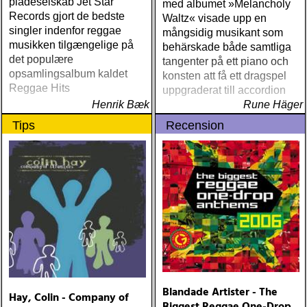
pladeselskab Jet Star
med albumet »Melancholy
Records gjort de bedste
Waltz« visade upp en
singler indenfor reggae
mångsidig musikant som
musikken tilgængelige på
behärskade både samtliga
det populære
tangenter på ett piano och
opsamlingsalbum kaldet
konsten att få ett dragspel
Reggae Hits
uppgraderat till accordion
Henrik Bæk
Rune Häger
Tips
Recension
Blandade Artister - The
Hay, Colin - Company of