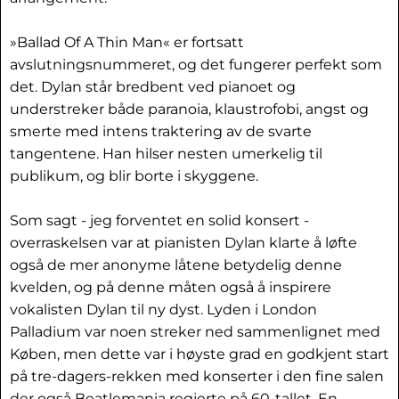
»Ballad Of A Thin Man« er fortsatt
avslutningsnummeret, og det fungerer perfekt som
det. Dylan står bredbent ved pianoet og
understreker både paranoia, klaustrofobi, angst og
smerte med intens traktering av de svarte
tangentene. Han hilser nesten umerkelig til
publikum, og blir borte i skyggene.
Som sagt - jeg forventet en solid konsert -
overraskelsen var at pianisten Dylan klarte å løfte
også de mer anonyme låtene betydelig denne
kvelden, og på denne måten også å inspirere
vokalisten Dylan til ny dyst. Lyden i London
Palladium var noen streker ned sammenlignet med
Køben, men dette var i høyste grad en godkjent start
på tre-dagers-rekken med konserter i den fine salen
der også Beatlemania regjerte på 60-tallet. En