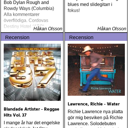
Bob Dylan Rough and
blues med slidegitarr i
Rowdy Ways (Columbia)
fokus!
Alla kommentarer
överflödiga. Cordovas
Destiny Hotel (ATO)
Håkan Olsson
Håkan Olsson
Världens bästa liveband
Recension
Recension
visar nu klassen även på
skiva
Lawrence, Richie - Water
Blandade Artister - Reggae
Richie Lawrence nya platta
Hits Vol. 37
gör mig besviken på Richie
I mange år har det engelske
Lawrence. Solodebuten