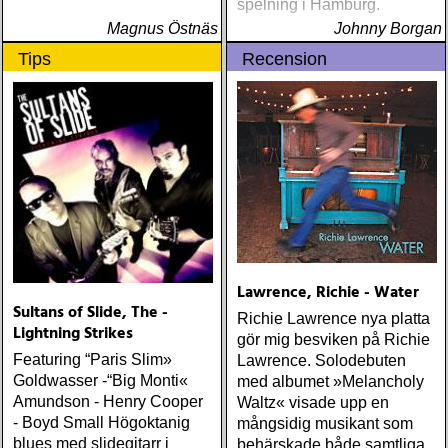
spelning i Hamburg.
Magnus Östnäs
Johnny Borgan
Tips
Recension
Lawrence, Richie - Water
Sultans of Slide, The -
Richie Lawrence nya platta
Lightning Strikes
gör mig besviken på Richie
Featuring “Paris Slim»
Lawrence. Solodebuten
Goldwasser -“Big Monti«
med albumet »Melancholy
Amundson - Henry Cooper
Waltz« visade upp en
- Boyd Small Högoktanig
mångsidig musikant som
blues med slidegitarr i
behärskade både samtliga