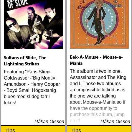
Eek-A-Mouse - Mouse-a-
Sultans of Slide, The -
Mania
Lightning Strikes
This album is two in one,
Featuring “Paris Slim»
Assassinator and The King
Goldwasser -“Big Monti«
and I. Those two albums
Amundson - Henry Cooper
are impossible to find as is
- Boyd Small Högoktanig
the one we are talking
blues med slidegitarr i
about Mouse-a-Mania so if
fokus!
have the opportunity to
purchase this album, jump
on it!
Håkan Olsson
Håkan Olsson
Tips
Tips