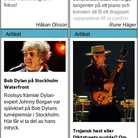
fokus!
tangenter på ett piano och
konsten att få ett dragspel
uppgraderat till accordion
Håkan Olsson
Rune Häger
Artikel
Artikel
Bob Dylan på Stockholm
Waterfront
Rootsys främste Dylan-
expert Johnny Borgan var
självklart på Bob Dylans
turnépremiär i Stockholm.
Här får vi ta del av hans
intryck.
Trojansk hest eller
Diktaturets puddel? Om