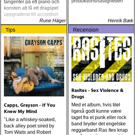
produktionshastigheden
tangenter på ett piano och
konsten att få ett dragspel
uppgraderat till accordion
Rune Häger
Henrik Bæk
Tips
Recension
Rasites - Sex Violence &
Drugs
Capps, Grayson - If You
Med et album, hvis titel
Knew My Mind
ligeså godt kunne være
taget fra et punk eller rock
"Like a whiskey-soaked,
band bryder det engelske
back alley poet sired by
reggaeband Ras Ites knap
Tom Waits and Robert