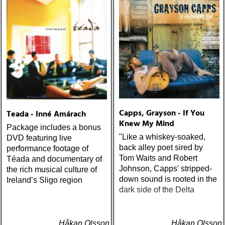
Capps, Grayson - If You
Teada - Inné Amárach
Knew My Mind
Package includes a bonus
"Like a whiskey-soaked,
DVD featuring live
back alley poet sired by
performance footage of
Tom Waits and Robert
Téada and documentary of
Johnson, Capps' stripped-
the rich musical culture of
down sound is rooted in the
Ireland’s Sligo region
dark side of the Delta
Håkan Olsson
Håkan Olsson