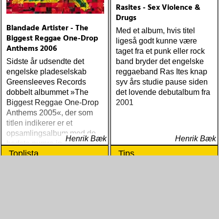
Grace (Sam Baker Music)
Rasites - Sex Violence &
Guy Clark My Favorite
Drugs
Picture Of You (Dualtone)
Blandade Artister - The
Med et album, hvis titel
Richard Lindgren Driftwood
Biggest Reggae One-Drop
ligeså godt kunne være
(Rootsy) Chip Taylor Block
Anthems 2006
taget fra et punk eller rock
Out The Sirens Of This
Sidste år udsendte det
band bryder det engelske
Lonely World (Trainwreck)
engelske pladeselskab
reggaeband Ras Ites knap
Nick Cave & The Bad
Greensleeves Records
syv års studie pause siden
Seeds Push The Sky Away
dobbelt albummet »The
det lovende debutalbum fra
(Bad Seed) Andi Almqvist
Biggest Reggae One-Drop
2001
Warsaw Holiday (Rootsy)
Anthems 2005«, der som
Townes Van Zandt
titlen indikerer er et
Sunshine Boy: The
opsamlingsalbum med de
Unheard Studio Sessions &
Henrik Bæk
Henrik Bæk
bedste numre indenfor den
Demos 1971-1972
Toplista
Tips
populære reggaestil kaldet
(Omnivore) Naturligtvis
one-drop
borde alla årets Rootsy-
plattor vara med på listan,
men jag har istället valt att
bara lista de plattor jag
lyssnat på väsentligt mycket
mer än vad tjänsten kräver