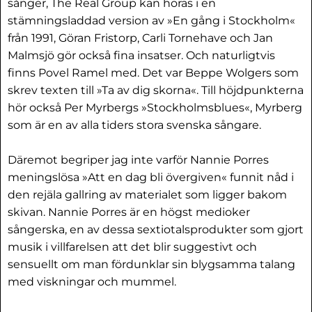
sånger, The Real Group kan höras i en
stämningsladdad version av »En gång i Stockholm«
från 1991, Göran Fristorp, Carli Tornehave och Jan
Malmsjö gör också fina insatser. Och naturligtvis
finns Povel Ramel med. Det var Beppe Wolgers som
skrev texten till »Ta av dig skorna«. Till höjdpunkterna
hör också Per Myrbergs »Stockholmsblues«, Myrberg
som är en av alla tiders stora svenska sångare.
Däremot begriper jag inte varför Nannie Porres
meningslösa »Att en dag bli övergiven« funnit nåd i
den rejäla gallring av materialet som ligger bakom
skivan. Nannie Porres är en högst medioker
sångerska, en av dessa sextiotalsprodukter som gjort
musik i villfarelsen att det blir suggestivt och
sensuellt om man fördunklar sin blygsamma talang
med viskningar och mummel.