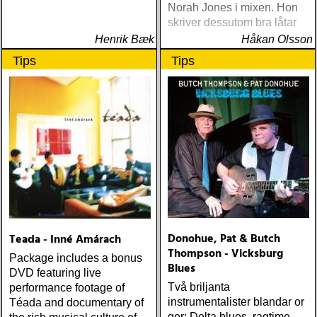
Norah Jones i mixen. Hon
skriver dessutom bra låtar
Henrik Bæk
Håkan Olsson
Tips
Tips
Donohue, Pat & Butch
Teada - Inné Amárach
Thompson - Vicksburg
Package includes a bonus
Blues
DVD featuring live
Två briljanta
performance footage of
instrumentalister blandar or
Téada and documentary of
ger: Delta blues, ragtime