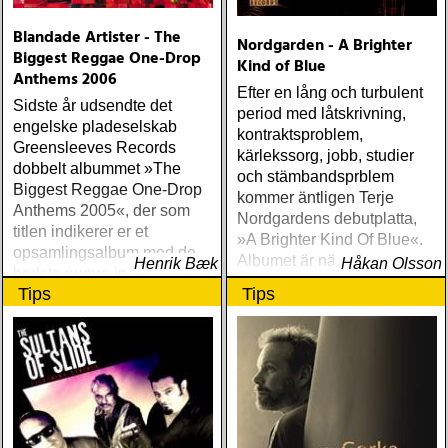
Blandade Artister - The
Nordgarden - A Brighter
Biggest Reggae One-Drop
Kind of Blue
Anthems 2006
Efter en lång och turbulent
Sidste år udsendte det
period med låtskrivning,
engelske pladeselskab
kontraktsproblem,
Greensleeves Records
kärlekssorg, jobb, studier
dobbelt albummet »The
och stämbandsprblem
Biggest Reggae One-Drop
kommer äntligen Terje
Anthems 2005«, der som
Nordgardens debutplatta,
titlen indikerer er et
»A Brighter Kind Of Blue«.
opsamlingsalbum med de
Albumet är nära, enkelt och
Henrik Bæk
Håkan Olsson
bedste numre indenfor den
ärligt och handlar om
Tips
Tips
populære reggaestil kaldet
upplevelser och historier
one-drop
från en ung mans liv