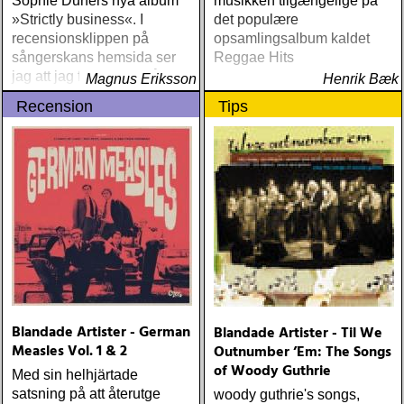
Sophie Dunérs nya album
musikken tilgængelige på
»Strictly business«. I
det populære
recensionsklippen på
opsamlingsalbum kaldet
sångerskans hemsida ser
Reggae Hits
jag att jag för ett antal år
Magnus Eriksson
Henrik Bæk
sedan kallade henne en
Recension
Tips
bildstormare
Blandade Artister - German
Blandade Artister - Til We
Measles Vol. 1 & 2
Outnumber ’Em: The Songs
of Woody Guthrie
Med sin helhjärtade
satsning på att återutge
woody guthrie's songs,