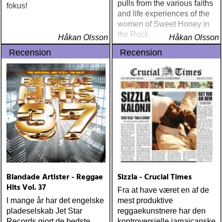
pulls from the various faiths
fokus!
and life experiences of the
women of Sweet Honey in
the Rock
Håkan Olsson
Håkan Olsson
Recension
Recension
Blandade Artister - Reggae
Sizzla - Crucial Times
Hits Vol. 37
Fra at have været en af de
I mange år har det engelske
mest produktive
pladeselskab Jet Star
reggaekunstnere har den
Records gjort de bedste
kontroversielle jamaicanske