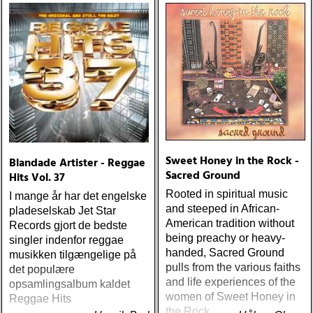
Sweet Honey in the Rock -
Blandade Artister - Reggae
Sacred Ground
Hits Vol. 37
Rooted in spiritual music
I mange år har det engelske
and steeped in African-
pladeselskab Jet Star
American tradition without
Records gjort de bedste
being preachy or heavy-
singler indenfor reggae
handed, Sacred Ground
musikken tilgængelige på
pulls from the various faiths
det populære
and life experiences of the
opsamlingsalbum kaldet
women of Sweet Honey in
Reggae Hits
the Rock