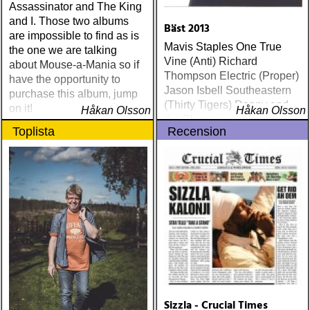
Assassinator and The King
and I. Those two albums
Bäst 2013
are impossible to find as is
Mavis Staples One True
the one we are talking
Vine (Anti) Richard
about Mouse-a-Mania so if
Thompson Electric (Proper)
have the opportunity to
Jason Isbell Southeastern
purchase this album, jump
(Thirty Tigers) Danny and
on it!
Håkan Olsson
Håkan Olsson
the Champions of the World
Toplista
Recension
Stay True (Loose) Slow Fox
Just Like the Birds (Rootsy)
Steve Earle The Low
Highway (New West) Bob
Dylan Another Self Portrait
(Columbia) Halden Electric
Women (Rootsy) Rokia
Traoré Beautiful Africa
(Nonesuch) Sam Baker Say
Grace (Sam Baker Music)
Guy Clark My Favorite
Picture Of You (Dualtone)
Sizzla - Crucial Times
Richard Lindgren Driftwood