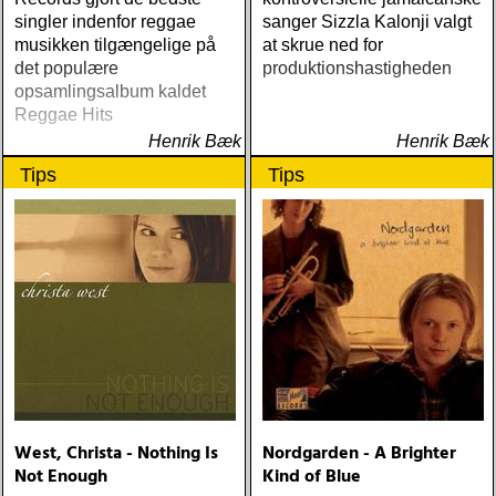
singler indenfor reggae
sanger Sizzla Kalonji valgt
musikken tilgængelige på
at skrue ned for
det populære
produktionshastigheden
opsamlingsalbum kaldet
Reggae Hits
Henrik Bæk
Henrik Bæk
Tips
Tips
West, Christa - Nothing Is
Nordgarden - A Brighter
Not Enough
Kind of Blue