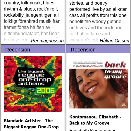
country, folkmusik, blues,
stories, and poetry
rhythm & blues, rock'n'roll,
performed live by an all-star
rockabilly, ja egentligen all
cast. all profits from this one
folkligt förankrad musik från
benefit the woody guthrie
främst första hälften av
archives and the rock and
nittonhundratalet, har Bear
roll hall of fame and
Familys Richard Weize nått
museum's educational
Per magnusson
Håkan Olsson
en unik position som både
foundation.
Recension
Recension
folkbildare och arkivarie
Kontomanou, Elisabeth -
Blandade Artister - The
Back to My Groove
Biggest Reggae One-Drop
Elisabeth Kontomanou