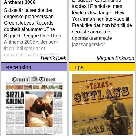
Anthems 2006
föddes i Frankrike, men
Sidste år udsendte det
levde också länge i New
engelske pladeselskab
York innan hon återväde till
Greensleeves Records
Frankrike där hon hört till de
dobbelt albummet »The
senaste årens mer
Biggest Reggae One-Drop
uppmärksammade
Anthems 2005«, der som
jazzsångerskor
titlen indikerer er et
opsamlingsalbum med de
Henrik Bæk
Magnus Eriksson
bedste numre indenfor den
Recension
Tips
populære reggaestil kaldet
one-drop