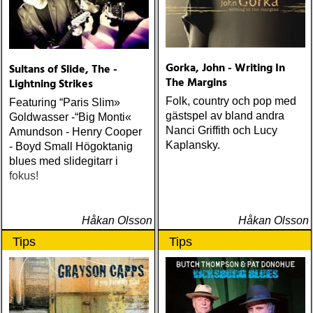
Gorka, John - Writing In
Sultans of Slide, The -
The Margins
Lightning Strikes
Folk, country och pop med
Featuring “Paris Slim»
gästspel av bland andra
Goldwasser -“Big Monti«
Nanci Griffith och Lucy
Amundson - Henry Cooper
Kaplansky.
- Boyd Small Högoktanig
blues med slidegitarr i
fokus!
Håkan Olsson
Håkan Olsson
Tips
Tips