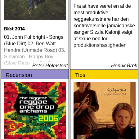
(Rootsy) Chip Taylor Block
Fra at have været en af de
Out The Sirens Of This
mest produktive
Lonely World (Trainwreck)
reggaekunstnere har den
Nick Cave & The Bad
kontroversielle jamaicanske
Bäst 2014
Seeds Push The Sky Away
sanger Sizzla Kalonji valgt
01. John Fullbright - Songs
(Bad Seed) Andi Almqvist
at skrue ned for
(Blue Dirt) 02. Ben Watt -
Warsaw Holiday (Rootsy)
produktionshastigheden
Hendra (Unmade Road) 03.
Townes Van Zandt
Slowman - Happy Boy
Sunshine Boy: The
(Slow Records) 04. Sylvie
Unheard Studio Sessions &
Peter Holmstedt
Henrik Bæk
Simmons - Sylvie (Light In
Demos 1971-1972
Recension
Tips
The Attic) 05. Ethan Johns -
(Omnivore) Naturligtvis
The Reckoning (Three
borde alla årets Rootsy-
Crows) 06. Ray
plattor vara med på listan,
Lamontagne - Supernova
men jag har istället valt att
(Stone Dwarf) 07
bara lista de plattor jag
lyssnat på väsentligt mycket
mer än vad tjänsten kräver