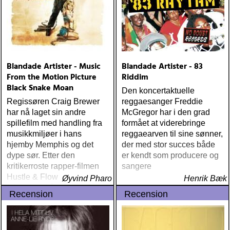
Blandade Artister - Music
Blandade Artister - 83
From the Motion Picture
Riddim
Black Snake Moan
Den koncertaktuelle
Regissøren Craig Brewer
reggaesanger Freddie
har nå laget sin andre
McGregor har i den grad
spillefilm med handling fra
formået at viderebringe
musikkmiljøer i hans
reggaearven til sine sønner,
hjemby Memphis og det
der med stor succes både
dype sør. Etter den
er kendt som producere og
kritikerroste rapper-filmen
sangere
Hustle & Flow fra 2004
Øyvind Pharo
Henrik Bæk
følger han i år opp med
Recension
Recension
bluesfilmen og
psykodramaet Black Snake
Moan der Samuel L