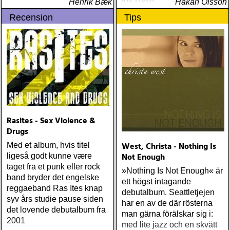
Henrik Bæk
Håkan Olsson
Recension
Tips
Rasites - Sex Violence &
Drugs
West, Christa - Nothing Is
Med et album, hvis titel
Not Enough
ligeså godt kunne være
taget fra et punk eller rock
»Nothing Is Not Enough« är
band bryder det engelske
ett högst intagande
reggaeband Ras Ites knap
debutalbum. Seattletjejen
syv års studie pause siden
har en av de där rösterna
det lovende debutalbum fra
man gärna förälskar sig i:
2001
med lite jazz och en skvätt