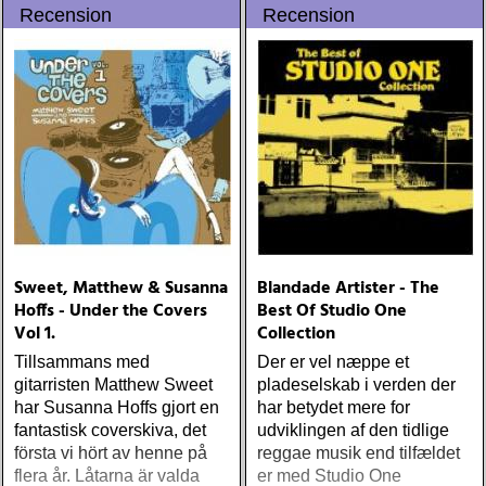
Recension
Recension
Sweet, Matthew & Susanna
Blandade Artister - The
Hoffs - Under the Covers
Best Of Studio One
Vol 1.
Collection
Tillsammans med
Der er vel næppe et
gitarristen Matthew Sweet
pladeselskab i verden der
har Susanna Hoffs gjort en
har betydet mere for
fantastisk coverskiva, det
udviklingen af den tidlige
första vi hört av henne på
reggae musik end tilfældet
flera år. Låtarna är valda
er med Studio One