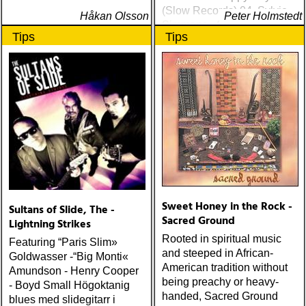
(Slow Records) 04. Sylvie
Håkan Olsson
Peter Holmstedt
Simmons - Sylvie (Light In
Tips
Tips
The Attic) 05. Ethan Johns -
The Reckoning (Three
Crows) 06. Ray
Lamontagne - Supernova
(Stone Dwarf) 07
Sweet Honey in the Rock -
Sultans of Slide, The -
Sacred Ground
Lightning Strikes
Rooted in spiritual music
Featuring “Paris Slim»
and steeped in African-
Goldwasser -“Big Monti«
American tradition without
Amundson - Henry Cooper
being preachy or heavy-
- Boyd Small Högoktanig
handed, Sacred Ground
blues med slidegitarr i