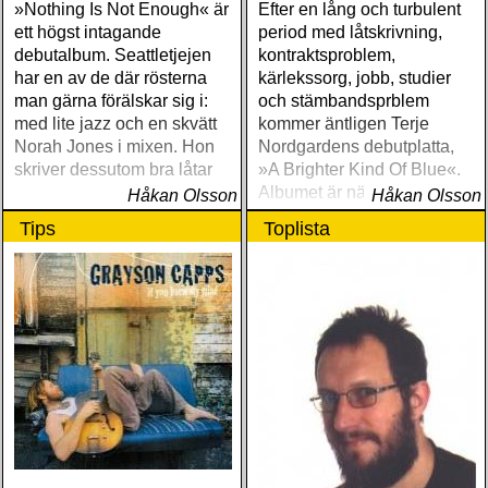
»Nothing Is Not Enough« är
Efter en lång och turbulent
ett högst intagande
period med låtskrivning,
debutalbum. Seattletjejen
kontraktsproblem,
har en av de där rösterna
kärlekssorg, jobb, studier
man gärna förälskar sig i:
och stämbandsprblem
med lite jazz och en skvätt
kommer äntligen Terje
Norah Jones i mixen. Hon
Nordgardens debutplatta,
skriver dessutom bra låtar
»A Brighter Kind Of Blue«.
Albumet är nära, enkelt och
Håkan Olsson
Håkan Olsson
ärligt och handlar om
Tips
Toplista
upplevelser och historier
från en ung mans liv