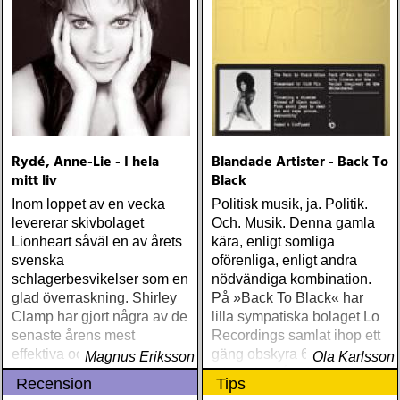
Rydé, Anne-Lie - I hela
Blandade Artister - Back To
mitt liv
Black
Inom loppet av en vecka
Politisk musik, ja. Politik.
levererar skivbolaget
Och. Musik. Denna gamla
Lionheart såväl en av årets
kära, enligt somliga
svenska
oförenliga, enligt andra
schlagerbesvikelser som en
nödvändiga kombination.
glad överraskning. Shirley
På »Back To Black« har
Clamp har gjort några av de
lilla sympatiska bolaget Lo
senaste årens mest
Recordings samlat ihop ett
effektiva och melodiskt
gäng obskyra 60- och 70-
Magnus Eriksson
Ola Karlsson
förföriska schlagrar, »Min
talspärlor från det svarta
Recension
Tips
kärlek« och »Att älska dig«
Amerikas bakgård