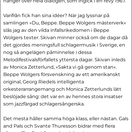
hänger över hela dialogen, som ingick i en revy 1967.
Varifrån fick han sina idéer? När jag lyssnar på
samlingen »Du, Beppe. Beppe Wolgers mästerverk«
slås jag av den vilda infallsrikedomen i Beppe
Wolgers texter. Skivan minner också om de dagar då
det gjordes meningsfull schlagermusik i Sverige, en
nog så angelägen påminnelse i dessa
Melodifestivalsförfallets yttersta dagar. Skivan inleds
av Monica Zetterlund, »Sakta vi gå genom stan«.
Beppe Wolgers försvenskning av ett amerikanskt
original, Georg Riedels intelligenta
orkesterarrangemang och Monica Zetterlunds lätt
beslöjade sång: det var en av hennes stora insatser
som jazzfärgad schlagersångerska.
Det mesta håller samma höga klass, eller nästan. Gals
and Pals och Svante Thuresson bidrar med flera