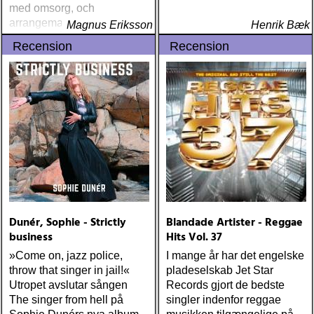
med omsorg, och
arrangemangen väl
Magnus Eriksson
Henrik Bæk
sammanhållna: mjukt
Recension
Recension
mullrande gitarr, följsamt
rytmkomp och snygg
stämsång à la sextiotalets
huvudfåra
Dunér, Sophie - Strictly
Blandade Artister - Reggae
business
Hits Vol. 37
»Come on, jazz police,
I mange år har det engelske
throw that singer in jail!«
pladeselskab Jet Star
Utropet avslutar sången
Records gjort de bedste
The singer from hell på
singler indenfor reggae