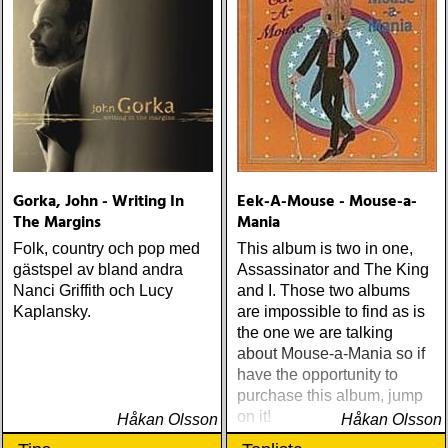
Gorka, John - Writing In
Eek-A-Mouse - Mouse-a-
The Margins
Mania
Folk, country och pop med
This album is two in one,
gästspel av bland andra
Assassinator and The King
Nanci Griffith och Lucy
and I. Those two albums
Kaplansky.
are impossible to find as is
the one we are talking
about Mouse-a-Mania so if
have the opportunity to
purchase this album, jump
on it!
Håkan Olsson
Håkan Olsson