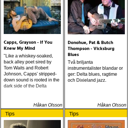
Capps, Grayson - If You
Donohue, Pat & Butch
Knew My Mind
Thompson - Vicksburg
Blues
"Like a whiskey-soaked,
back alley poet sired by
Två briljanta
Tom Waits and Robert
instrumentalister blandar or
Johnson, Capps' stripped-
ger: Delta blues, ragtime
down sound is rooted in the
och Dixieland jazz.
dark side of the Delta
Håkan Olsson
Håkan Olsson
Tips
Tips