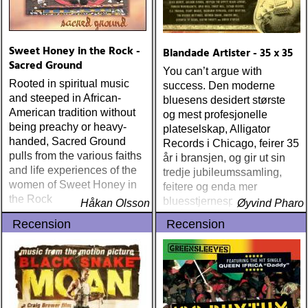
Sweet Honey in the Rock -
Blandade Artister - 35 x 35
Sacred Ground
You can’t argue with
Rooted in spiritual music
success. Den moderne
and steeped in African-
bluesens desidert største
American tradition without
og mest profesjonelle
being preachy or heavy-
plateselskap, Alligator
handed, Sacred Ground
Records i Chicago, feirer 35
pulls from the various faiths
år i bransjen, og gir ut sin
and life experiences of the
tredje jubileumssamling,
women of Sweet Honey in
feitere og enda mer
the Rock
bluesstjernespekket enn
Håkan Olsson
Øyvind Pharo
30-årssamlingen og 20-
Recension
Recension
årssamlingen