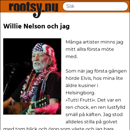
Willie Nelson och jag
Många artister minns jag
mitt allra första möte
med.
Som när jag första gången
hörde Elvis, hos mina lite
äldre kusiner i
Helsingborg.
»Tutti Frutti«. Det var en
ren chock, en ren lustfylld
smäll på käften. Jag stod
alldeles stilla på golvet
med tom blick och öron som växte och jag bara