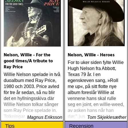
Nelson, Willie - For the
Nelson, Willie - Heroes
good times/A tribute to
For to uker siden fylte Willie
Ray Price
Hugh Nelson fra Abbott,
Willie Nelson spelade in två
Texas 79 år. I en
duoalbum med Ray Price,
egenskreven sang, »Roll
1980 och 2003. Price avled
me up«, på sitt flotte nye
för tre år sedan, så nu blir
album foreslår Willie at
det en hyllningsskiva där
vennene hans skal rulle
Willie Nelson tolkar sånger
seg en joint, en willie-weed,
som Ray Price spelade in.
av asken hans når han
Tolkningarna är klassiskt
dør,”..just roll me up and
Magnus Eriksson
Tom Skjeklesæther
countrystrama med snygga
smoke me when I die.
Tips
Recension