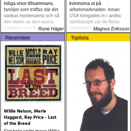
roliga visor tillsammans,
kvinnorna ut på
familjer som träffas där det
arbetsmarknaden. Innan
vankas hootenanny och så
USA tvingades in i andra
den delen av den vuxna
världskriget var de flesta
publiken som bara vill
yrkesarbetande kvinnor
Rune Häger
Magnus Eriksson
lyssna och gillar country,
unga och ensamstående.
Recension
Toplista
blues och vad helst som
Det förändrades raskt, efter
kan kallas rootsy
ett par år var de flesta över
trettiofem
Willie Nelson, Merle
Haggard, Ray Price - Last
of the Breed