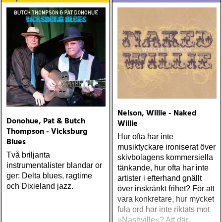
solon och kärnfulla licks
Nelson, Willie - Naked
Donohue, Pat & Butch
Willie
Thompson - Vicksburg
Hur ofta har inte
Blues
musiktyckare ironiserat över
Två briljanta
skivbolagens kommersiella
instrumentalister blandar or
tänkande, hur ofta har inte
ger: Delta blues, ragtime
artister i efterhand gnällt
och Dixieland jazz.
över inskränkt frihet? För att
vara konkretare, hur mycket
fula ord har inte riktats mot
»Nashville«? Att där