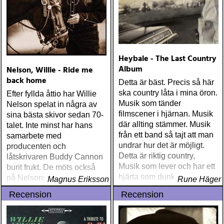
Heybale - The Last Country
Album
Nelson, Willie - Ride me
back home
Detta är bäst. Precis så här
ska country låta i mina öron.
Efter fyllda åttio har Willie
Musik som tänder
Nelson spelat in några av
filmscener i hjärnan. Musik
sina bästa skivor sedan 70-
där allting stämmer. Musik
talet. Inte minst har hans
från ett band så tajt att man
samarbete med
undrar hur det är möjligt.
producenten och
Detta är riktig country,
låtskrivaren Buddy Cannon
Musik som lever och har ett
burit frukt. De möts också
hjärta som dunkar
på Nelsons nya skiva
Magnus Eriksson
Rune Häger
»Ride me back home«.
Recension
Recension
Cannons produktion är
klockren i sin knapphet