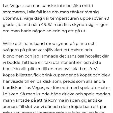
Las Vegas ska man kanske inte besöka mitt i
sommaren, i alla fall inte om man tänker röra sig
utomhus. Varje dag var temperaturen uppe i över 40
grader, ibland nära 45. Så man fick skynda sig in igen
om man hade någon anledning att gå ut.
Willie och hans band med syrran på piano och
svågern på gitarr var självklart ett måste och
blondinen och jag lämnade det sanslösa hotellet där
vi bodde, hittade en taxi utanför entrén och åkte
bort från allt glitter tilll en mer avskalad miljö. Vi
köpte biljetter, fick drinkkuponger på köpet och blev
hänvisade till en bardisk som, precis som alla andra
bardiskar i Las Vegas, var försedd med spelautomater
i disken. Så man kunde både dricka och spela medan
man väntade på att få komma in i den gigantiska
arenan. Till slut var vi där och det dröjde bara ett par
minuter innan vi konstaterade att lokalen var kylig –