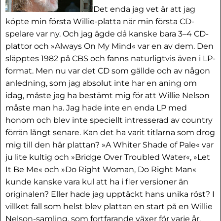
Det enda jag vet är att jag
köpte min första Willie-platta när min första CD-
spelare var ny. Och jag ägde då kanske bara 3–4 CD-
plattor och »Always On My Mind« var en av dem. Den
släpptes 1982 på CBS och fanns naturligtvis även i LP-
format. Men nu var det CD som gällde och av någon
anledning, som jag absolut inte har en aning om
idag, måste jag ha bestämt mig för att Willie Nelson
måste man ha. Jag hade inte en enda LP med
honom och blev inte speciellt intresserad av country
förrän långt senare. Kan det ha varit titlarna som drog
mig till den här plattan? »A Whiter Shade of Pale« var
ju lite kultig och »Bridge Over Troubled Water«, »Let
It Be Me« och »Do Right Woman, Do Right Man«
kunde kanske vara kul att ha i fler versioner än
originalen? Eller hade jag upptäckt hans unika röst? I
villket fall som helst blev plattan en start på en Willie
Nelson-samling, som fortfarande växer för varje år.