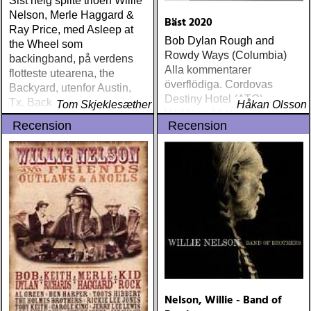
Sist helg spilte trioen Willie
Nelson, Merle Haggard &
Bäst 2020
Ray Price, med Asleep at
Bob Dylan Rough and
the Wheel som
Rowdy Ways (Columbia)
backingband, på verdens
Alla kommentarer
flotteste utearena, the
överflödiga. Cordovas
Backyard, utenfor Austin,
Destiny Hotel (ATO)
Tx. Backyard ligger et
Tom Skjeklesæther
Håkan Olsson
Världens bästa liveband
kvarters kjøretur fra Willies
Recension
Recension
visar nu klassen även på
hjem, han åpner sesongen
skiva
der hver vår
Nelson, Willie - Band of