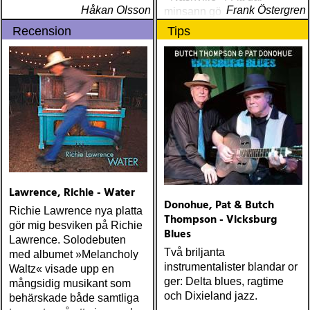
Håkan Olsson
Frank Östergren
minsann görs inte den
riktiga countrymusiken, där
Recension
Tips
är det bara industri och
omgörning, en plats där allt
illa samlats
Lawrence, Richie - Water
Donohue, Pat & Butch
Richie Lawrence nya platta
Thompson - Vicksburg
gör mig besviken på Richie
Blues
Lawrence. Solodebuten
Två briljanta
med albumet »Melancholy
instrumentalister blandar or
Waltz« visade upp en
ger: Delta blues, ragtime
mångsidig musikant som
och Dixieland jazz.
behärskade både samtliga