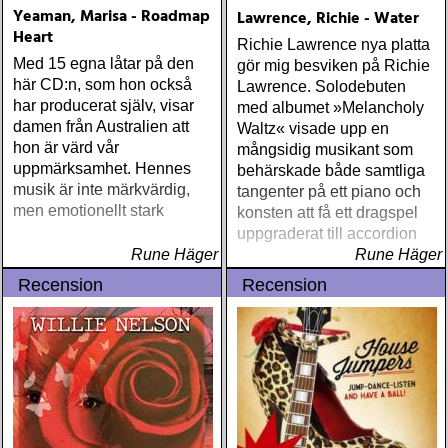
Yeaman, Marisa - Roadmap
Lawrence, Richie - Water
Heart
Richie Lawrence nya platta
Med 15 egna låtar på den
gör mig besviken på Richie
här CD:n, som hon också
Lawrence. Solodebuten
har producerat själv, visar
med albumet »Melancholy
damen från Australien att
Waltz« visade upp en
hon är värd vår
mångsidig musikant som
uppmärksamhet. Hennes
behärskade både samtliga
musik är inte märkvärdig,
tangenter på ett piano och
men emotionellt stark
konsten att få ett dragspel
uppgraderat till accordion
Rune Häger
Rune Häger
Recension
Recension