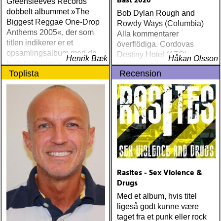
Bäst 2020
Greensleeves Records
dobbelt albummet »The
Bob Dylan Rough and
Biggest Reggae One-Drop
Rowdy Ways (Columbia)
Anthems 2005«, der som
Alla kommentarer
titlen indikerer er et
överflödiga. Cordovas
opsamlingsalbum med de
Destiny Hotel (ATO)
Henrik Bæk
Håkan Olsson
bedste numre indenfor den
Världens bästa liveband
Toplista
Recension
populære reggaestil kaldet
visar nu klassen även på
one-drop
skiva
Rasites - Sex Violence &
Drugs
Med et album, hvis titel
ligeså godt kunne være
taget fra et punk eller rock