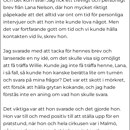
Och det kom svar! Jag fick ett trevligt och personligt
brev från Lana Nelson, där hon mycket riktigt
påpekade att det alltid var ont om tid för personliga
intervjuer och att hon inte kunde lova något. Men
det var fortfarande gott om tid och vi kunde hålla
kontakten vid liv, skrev hon.
Jag svarade med att tacka för hennes brev och
lanserade en ny idé, om det skulle visa sig omöjligt
att få träffa Willie. Kunde jag inte få träffa henne, Lana,
i så fall, så kunde hon kanske berätta lite om turnén
och svara på mina frågor? Det var ett skott i mörkret,
ett försök att hålla grytan kokande, och jag hade
förstås inte en aning om vad hon skulle svara.
Det viktiga var att hon svarade och det gjorde hon.
Hon var till och med positiv till att ställa upp för en
pratstund, när hon och hela cirkusen var i Malmö,