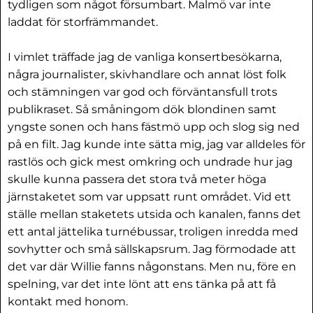
tydligen som något försumbart. Malmö var inte
laddat för storfrämmandet.
I vimlet träffade jag de vanliga konsertbesökarna,
några journalister, skivhandlare och annat löst folk
och stämningen var god och förväntansfull trots
publikraset. Så småningom dök blondinen samt
yngste sonen och hans fästmö upp och slog sig ned
på en filt. Jag kunde inte sätta mig, jag var alldeles för
rastlös och gick mest omkring och undrade hur jag
skulle kunna passera det stora två meter höga
järnstaketet som var uppsatt runt området. Vid ett
ställe mellan staketets utsida och kanalen, fanns det
ett antal jättelika turnébussar, troligen inredda med
sovhytter och små sällskapsrum. Jag förmodade att
det var där Willie fanns någonstans. Men nu, före en
spelning, var det inte lönt att ens tänka på att få
kontakt med honom.