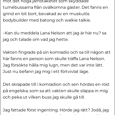
mot det höga järnstaketet som skyddade
turnébussarna från ovälkomna gäster. Det fanns en
grind en bit bort, bevakad av en muskulös
bodybuilder med batong och walkie talkie.
–Kan du meddela Lana Nelson att jag är här nu? sa
jag och talade om vad jag hette.
Vakten fingrade på sin komradio och sa till någon att
här fanns en person som skulle träffa Lana Nelson.
Jag försökte hålla mig lugn, men det var inte lätt.
Just nu befann jag mig i ett förtvivlat läge.
Det skrapade till i komradion och sen hördes en röst
på engelska, som sa att vakten skulle släppa in mig
och peka ut vilken buss jag skulle gå till.
Jag fattade först ingenting. Hörde jag rätt? Jodå, jag