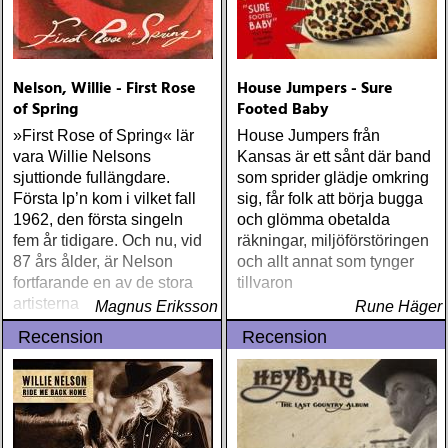
Nelson, Willie - First Rose
House Jumpers - Sure
of Spring
Footed Baby
»First Rose of Spring« lär
House Jumpers från
vara Willie Nelsons
Kansas är ett sånt där band
sjuttionde fullängdare.
som sprider glädje omkring
Första lp’n kom i vilket fall
sig, får folk att börja bugga
1962, den första singeln
och glömma obetalda
fem år tidigare. Och nu, vid
räkningar, miljöförstöringen
87 års ålder, är Nelson
och allt annat som tynger
fortfarande en av de stora
tillvaron
artisterna
Magnus Eriksson
Rune Häger
Recension
Recension