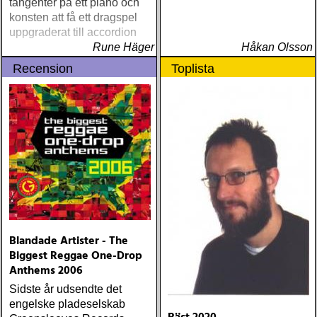
tangenter på ett piano och
konsten att få ett dragspel
uppgraderat till accordion
Rune Häger
Håkan Olsson
Recension
Toplista
Blandade Artister - The
Biggest Reggae One-Drop
Anthems 2006
Sidste år udsendte det
engelske pladeselskab