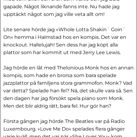
gapade. Något liknande fanns inte. Nu hade jag
upptäckt något som jag ville veta allt om!
Lite senare hörde jag »Whole Lotta Shakin´ Goin´
On« hemma i Halmstad hos en kompis. Det var en
knockout. Hallelujah! Sen dess har jag köpt alla
plattor som har kommit ut med Jerry Lee Lewis.
Jag hörde en låt med Thelonious Monk hos en annan
kompis, som hade en brorsa som bara spelade
jazzplattor på familjens stora grammofon. Monk? Vad
var detta? Spelade han fel? Nä, det skulle vara så. Sen
den dagen har jag försökt spela piano som Monk.
Men det blir aldrig rätt, bara fel. Hur gör han?
Första gången jag hörde The Beatles var på Radio
Luxembourg. »Love Me Do« spelades flera gånger
varje kväll, men det var när »She Loves You« kom