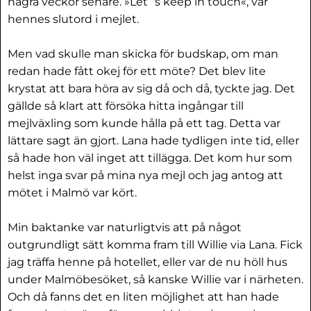
några veckor senare. »Let´s keep in touch«, var
hennes slutord i mejlet.
Men vad skulle man skicka för budskap, om man
redan hade fått okej för ett möte? Det blev lite
krystat att bara höra av sig då och då, tyckte jag. Det
gällde så klart att försöka hitta ingångar till
mejlväxling som kunde hålla på ett tag. Detta var
lättare sagt än gjort. Lana hade tydligen inte tid, eller
så hade hon väl inget att tillägga. Det kom hur som
helst inga svar på mina nya mejl och jag antog att
mötet i Malmö var kört.
Min baktanke var naturligtvis att på något
outgrundligt sätt komma fram till Willie via Lana. Fick
jag träffa henne på hotellet, eller var de nu höll hus
under Malmöbesöket, så kanske Willie var i närheten.
Och då fanns det en liten möjlighet att han hade