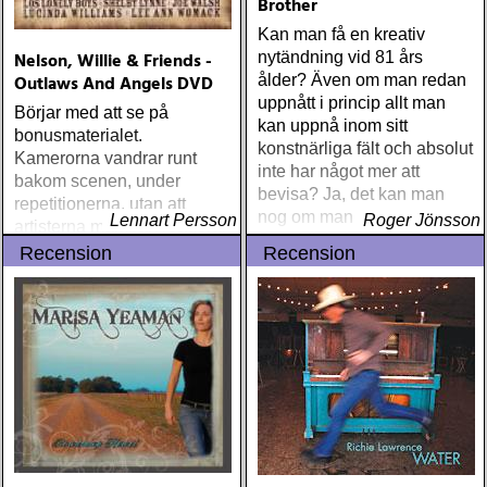
Brother
Kan man få en kreativ
Nelson, Willie & Friends -
nytändning vid 81 års
Outlaws And Angels DVD
ålder? Även om man redan
uppnått i princip allt man
Börjar med att se på
kan uppnå inom sitt
bonusmaterialet.
konstnärliga fält och absolut
Kamerorna vandrar runt
inte har något mer att
bakom scenen, under
bevisa? Ja, det kan man
repetitionerna, utan att
nog om man är ett geni.
Lennart Persson
Roger Jönsson
artisterna märkbart reagerar
Som Michelangelo. Eller
på att de är där. Ser en lång
Recension
Recension
som Willie Nelson
parad av väldigt gamla män