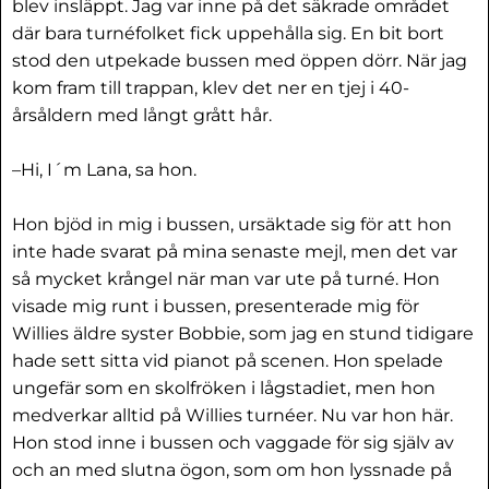
blev insläppt. Jag var inne på det säkrade området
där bara turnéfolket fick uppehålla sig. En bit bort
stod den utpekade bussen med öppen dörr. När jag
kom fram till trappan, klev det ner en tjej i 40-
årsåldern med långt grått hår.
–Hi, I´m Lana, sa hon.
Hon bjöd in mig i bussen, ursäktade sig för att hon
inte hade svarat på mina senaste mejl, men det var
så mycket krångel när man var ute på turné. Hon
visade mig runt i bussen, presenterade mig för
Willies äldre syster Bobbie, som jag en stund tidigare
hade sett sitta vid pianot på scenen. Hon spelade
ungefär som en skolfröken i lågstadiet, men hon
medverkar alltid på Willies turnéer. Nu var hon här.
Hon stod inne i bussen och vaggade för sig själv av
och an med slutna ögon, som om hon lyssnade på