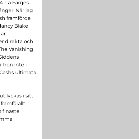
4. La Farges
ånger. När jag
ash framförde
Nancy Blake
 är
r direkta och
»The Vanishing
 Giddens
 hon inte i
Cashs ultimata
 lyckas i sitt
framförallt
s finaste
tämma.