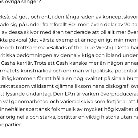
s övriga sånger?
kså, på gott och ont, i den långa raden av konceptskiv
rade sig på under framförallt 60- men även delar av 70-tal
 av dessa skivor med åren tenderade att bli allt mer öv
kta pekoral (det värsta exemplet är nog enligt min men
 och tröttsamma »Ballads of the True West«). Detta har
ritiska bedömningen av denna viktiga och ibland unde
 Cashs karriär. Trots att Cash kanske mer än någon anna
rmatets konstnärliga och om man vill politiska potential 
it ihågkommen för att hålla en hög kvalitet på sina album,
traktats som våldsamt ojämna liksom hans diskografi öve
ett lysande undantag. Den LP:n är varken överproducerad
en väl genomarbetad och varierad skiva som förtjänar att l
nnehåller spartansk folkmusik av mycket hög kvalitet d
originella och starka, berättar en viktig historia utan 
anpartier.