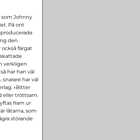
or som Johnny
et. På ont
erproducerade
ing den
 också färgat
rskattade
n verkligen
så har han väl
 snarare har väl
rlag. »Bitter
 eller tröttsam.
yftas fram ur
är låtarna, som
några störande