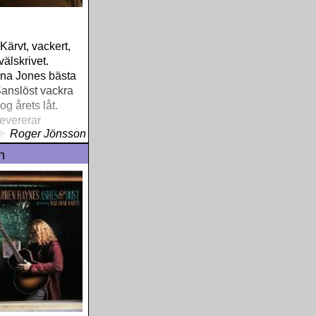
Kärvt, vackert,
välskrivet.
na Jones bästa
anslöst vackra
g årets låt.
evererar
Roger Jönsson
 helgjuten
n