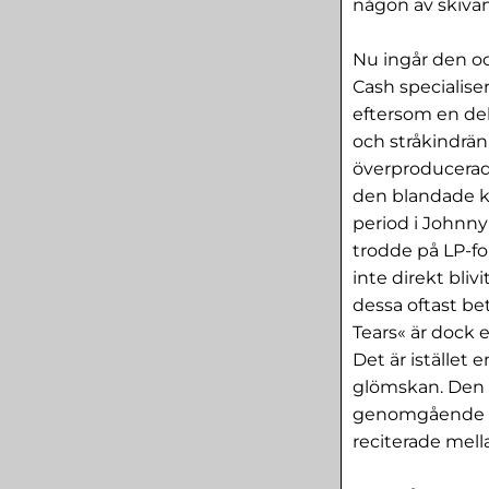
någon av skivan
Nu ingår den oc
Cash specialise
eftersom en del
och stråkindrän
överproducerade
den blandade k
period i Johnny
trodde på LP-fo
inte direkt bliv
dessa oftast be
Tears« är dock 
Det är istället 
glömskan. Den i
genomgående är 
reciterade mell