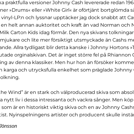
lka praktfulla versioner Johnny Cash levererade redan 196
ner »Drums« eller »White Girl« är oförtjänt bortglömda s
 vinyl-LP:n och lyssnar upptäcker jag dock snabbt att C
n helt annan auktoritet och kraft än vad Norman och 
Milk Carton Kids idag förmår. Den nya skivans tolkningar
ukare och lite mer försiktigt utsmyckade än Cashs me
ande. Allra tydligast blir detta kanske i Johnny Hortons 
tade orginalskivan. Det är inget större fel på Rhiannon
ing av denna klassiker. Men hur hon än försöker kommer
n karga och utrycksfulla enkelhet som präglade Johnny 
olkning.
the Wind” är en stark och välproducerad skiva som absolut
 nytt liv i dessa intressanta och vackra sånger. Men köp 
t som är en historiskt viktig skiva och en av Johnny Cash
ist. Nyinspelningens artister och producent skulle ins
 Jönsson