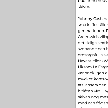
traditionsmedve
skivor.
Johnny Cash ha
små kaffeställe
generationen. P
Greenwich villa
det tidiga sext
svepande och hi
omsorgsfulla ski
Hayes« eller »W
Liksom La Farg
var onekligen e
mycket kontrove
att lansera den
hitlåten »Ira Ha
skivan nog mes
mod och frågan 