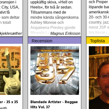
och Proper 
ransjen i
uppkäftig skiva, »Hell on
löpande b
 City, USA,
Heels«, för två år sedan.
amerikanska
tivt få
Tillsammans med de
20- och 30-t
 som deltar
mindre kända sångerskorna
country, jaz
 totalt
Ashley Monroe och
minst JSP e
Angaleena Presley gjorde
bra boxar s
 omgir seg
Miranda Lambert ett
kjeklesæther
Magnus Eriksson
med klassisk
grenset
statement bortom
Recension
Toplista
medan Prop
mainstreamcountryns
satsat på vä
åtskrivere
snävare ramar
r - 35 x 35
Blandade Artister - Reggae
Hits Vol. 37
 with