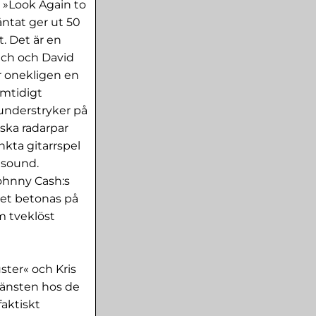
n »Look Again to
ntat ger ut 50
t. Det är en
lch och David
r onekligen en
amtidigt
 understryker på
iska radarpar
nkta gitarrspel
 sound.
Johnny Cash:s
het betonas på
m tveklöst
uster« och Kris
tjänsten hos de
faktiskt