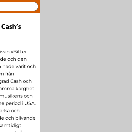
 Cash’s
van »Bitter
nde och den
 hade varit och
en från
grad Cash och
 samma karghet
lkmusikens och
e period i USA.
tarka och
de och blivande
samtidigt