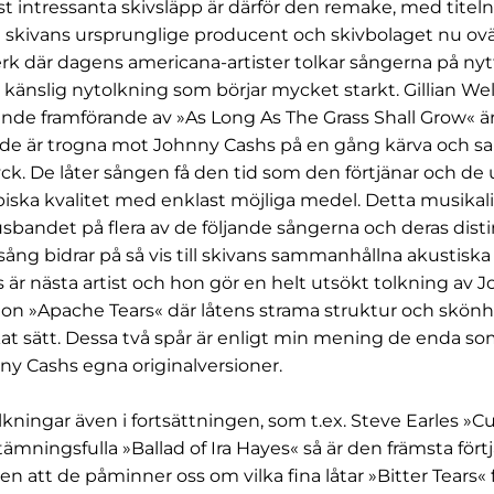
st intressanta skivsläpp är därför den remake, med titel
 skivans ursprunglige producent och skivbolaget nu ovä
verk där dagens americana-artister tolkar sångerna på nyt
änslig nytolkning som börjar mycket starkt. Gillian We
nde framförande av »As Long As The Grass Shall Grow« ä
de är trogna mot Johnny Cashs på en gång kärva och s
ck. De låter sången få den tid som den förtjänar och de
episka kvalitet med enklast möjliga medel. Detta musikal
usbandet på flera av de följande sångerna och deras disti
ng bidrar på så vis till skivans sammanhållna akustiska
är nästa artist och hon gör en helt utsökt tolkning av 
on »Apache Tears« där låtens strama struktur och skön
at sätt. Dessa två spår är enligt min mening de enda so
nny Cashs egna originalversioner.
olkningar även i fortsättningen, som t.ex. Steve Earles »C
tämningsfulla »Ballad of Ira Hayes« så är den främsta för
n att de påminner oss om vilka fina låtar »Bitter Tears« 