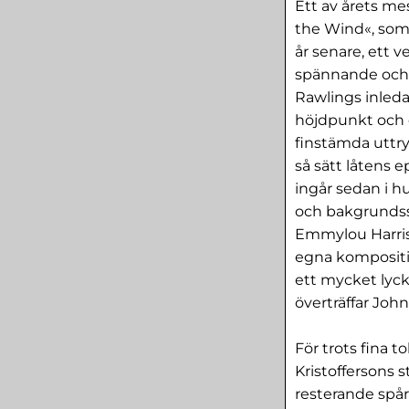
Ett av årets me
the Wind«, som
år senare, ett 
spännande och k
Rawlings inleda
höjdpunkt och 
finstämda uttry
så sätt låtens 
ingår sedan i h
och bakgrundsså
Emmylou Harris 
egna kompositi
ett mycket lyck
överträffar Joh
För trots fina t
Kristoffersons s
resterande spåre