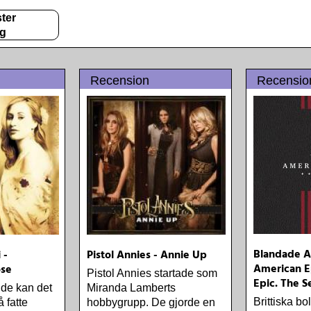
ter
gg
Recension
Recensio
Blandade Ar
 -
Pistol Annies - Annie Up
American E
ose
Pistol Annies startade som
Epic. The S
nde kan det
Miranda Lamberts
Brittiska b
 fatte
hobbygrupp. De gjorde en