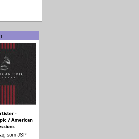
n
tister -
pic / American
essions
olag som JSP