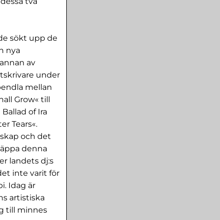
 dessa två
de sökt upp de
en nya
 annan av
åtskrivare under
 pendla mellan
ll Grow« till
Ballad of Ira
er Tears«.
rskap och det
släppa denna
r landets dj:s
t inte varit för
i. Idag är
 artistiska
g till minnes