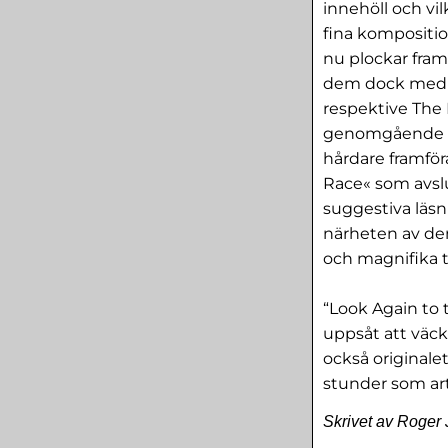
innehöll och vi
fina kompositio
nu plockar fram
dem dock med e
respektive The 
genomgående mj
hårdare framför
Race« som avslu
suggestiva läsn
närheten av de
och magnifika t
“Look Again to 
uppsåt att väcka
också originale
stunder som art
Skrivet av Roger