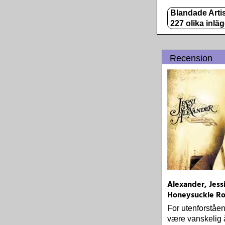
Blandade Artis
227 olika inlä
Recension
Alexander, Jessi
Honeysuckle R
For utenforståe
være vanskelig å