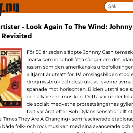
tister - Look Again To The Wind: Johnny
s Revisited
För 50 år sedan släppte Johnny Cash temaski
Tears« som innehöll åtta sånger om det lida
rasism som den amerikanska urbefolkningen
alltjämt är utsatt för. På omslagsbilden stod 
drogmissbruk och destruktivt leverne avma
spanade mot horisonten. Bilden utstrålade
och allvar som musiken. Detta var under fo
de socialt medvetna protestsångernas gyllen
Det var året efter Bob Dylans sensationellt s
he Times They Are A Changing« som fascinerade etablera
om både folk- och rockmusiken med sina avancerade och 