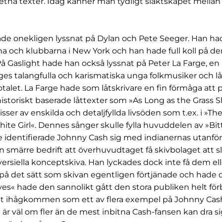
tna texter. Idag känner man tydligt släktskapet mellan
de onekligen lyssnat på Dylan och Pete Seeger. Han ha
na och klubbarna i New York och han hade full koll på d
å Gaslight hade han också lyssnat på Peter La Farge, en
ges talangfulla och karismatiska unga folkmusiker och l
iotalet. La Farge hade som låtskrivare en fin förmåga att
storiskt baserade låttexter som »As Long as the Grass Sha
sser av enskilda och detaljfyllda livsöden som t.ex. i »The 
hite Girl«. Dennes sånger skulle fylla huvuddelen av »Bitt
e identifierade Johnny Cash sig med indianernas utanfö
n smärre bedrift att överhuvudtaget få skivbolaget att 
rsiella konceptskiva. Han lyckades dock inte få dem elle
 på det sätt som skivan egentligen förtjänade och hade de
yes« hade den sannolikt gått den stora publiken helt förb
t ihågkommen som ett av flera exempel på Johnny Cashs
är väl om fler än de mest inbitna Cash-fansen kan dra si