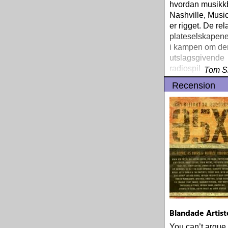
hvordan musikkb
Nashville, Music
er rigget. De rela
plateselskapene
i kampen om den
utslagsgivende
radiospillingen,
Tom S
med et svært be
Recension
antall musikere,
produsenter og l
Blandade Artiste
You can’t argue