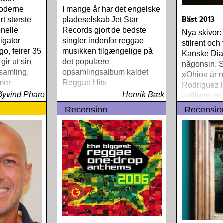
oderne
I mange år har det engelske
Bäst 2013
t største
pladeselskab Jet Star
onelle
Records gjort de bedste
Nya skivor: 
ligator
singler indenfor reggae
stilrent och 
o, feirer 35
musikken tilgængelige på
Kanske Dia
gir ut sin
det populære
någonsin. S
ssamling,
opsamlingsalbum kaldet
»Ohio« är no
 mer
Reggae Hits
Rodriguez l
kket enn
Øyvind Pharo
Henrik Bæk
äntligen en
 og 20-
soloskiva
Recension
Recensio