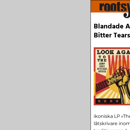
Blandade Ar
Bitter Tear
ikoniska LP »T
låtskrivare in