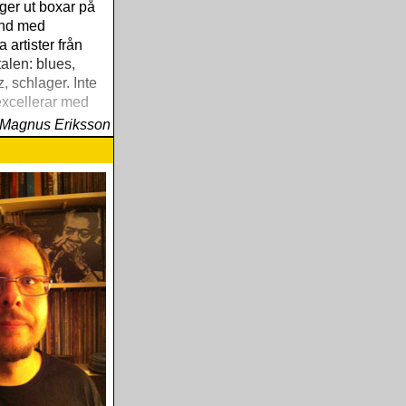
ger ut boxar på
and med
 artister från
alen: blues,
z, schlager. Inte
xcellerar med
om samlar allt
Magnus Eriksson
a artister,
er snarare
l valda urval