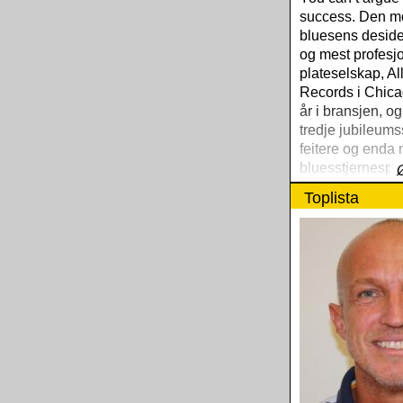
success. Den m
bluesens desider
og mest profesj
plateselskap, Al
Records i Chicag
år i bransjen, og 
tredje jubileum
feitere og enda
bluesstjernespe
30-årssamlingen
Toplista
årssamlingen