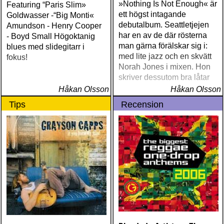
»Nothing Is Not Enough« är
Featuring “Paris Slim»
ett högst intagande
Goldwasser -“Big Monti«
debutalbum. Seattletjejen
Amundson - Henry Cooper
har en av de där rösterna
- Boyd Small Högoktanig
man gärna förälskar sig i:
blues med slidegitarr i
med lite jazz och en skvätt
fokus!
Norah Jones i mixen. Hon
skriver dessutom bra låtar
Håkan Olsson
Håkan Olsson
Tips
Recension