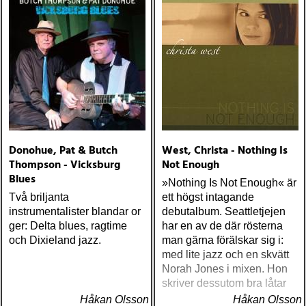
Donohue, Pat & Butch
West, Christa - Nothing Is
Thompson - Vicksburg
Not Enough
Blues
»Nothing Is Not Enough« är
Två briljanta
ett högst intagande
instrumentalister blandar or
debutalbum. Seattletjejen
ger: Delta blues, ragtime
har en av de där rösterna
och Dixieland jazz.
man gärna förälskar sig i:
med lite jazz och en skvätt
Norah Jones i mixen. Hon
skriver dessutom bra låtar
Håkan Olsson
Håkan Olsson