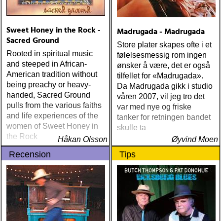
Sweet Honey in the Rock -
Madrugada - Madrugada
Sacred Ground
Store plater skapes ofte i et
Rooted in spiritual music
følelsesmessig rom ingen
and steeped in African-
ønsker å være, det er også
American tradition without
tilfellet for «Madrugada».
being preachy or heavy-
Da Madrugada gikk i studio
handed, Sacred Ground
våren 2007, vil jeg tro det
pulls from the various faiths
var med nye og friske
and life experiences of the
tanker for retningen bandet
women of Sweet Honey in
skulle ta
the Rock
Håkan Olsson
Øyvind Moen
Recension
Tips