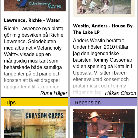
Lawrence, Richie - Water
Westin, Anders - House By
Richie Lawrence nya platta
The Lake LP
gör mig besviken på Richie
Anders Westin berättar:
Lawrence. Solodebuten
Under hösten 2010 träffar
med albumet »Melancholy
jag den legendariske
Waltz« visade upp en
basisten Tommy Cassemar
mångsidig musikant som
vid en spelning på Katalin i
behärskade både samtliga
Uppsala. Vi sitter i baren
tangenter på ett piano och
efter avslutad konsert och
konsten att få ett dragspel
pratar musik och Tommy
uppgraderat till accordion
frågar om jag spelar något
Rune Häger
Håkan Olsson
instrument
Tips
Recension