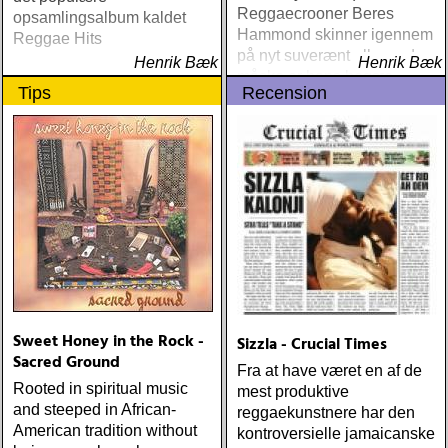
Reggaecrooner Beres
opsamlingsalbum kaldet
Hammond skinner igennem
Reggae Hits
på nyt suverænt album, der
Henrik Bæk
Henrik Bæk
måske er hans bedste
Tips
Recension
gennem tiderne
Sweet Honey in the Rock -
Sizzla - Crucial Times
Sacred Ground
Fra at have været en af de
Rooted in spiritual music
mest produktive
and steeped in African-
reggaekunstnere har den
American tradition without
kontroversielle jamaicanske