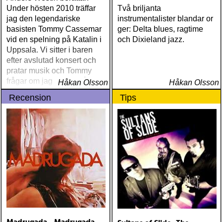
Under hösten 2010 träffar
Två briljanta
jag den legendariske
instrumentalister blandar or
basisten Tommy Cassemar
ger: Delta blues, ragtime
vid en spelning på Katalin i
och Dixieland jazz.
Uppsala. Vi sitter i baren
efter avslutad konsert och
pratar musik och Tommy
frågar om jag spelar något
Håkan Olsson
Håkan Olsson
instrument
Recension
Tips