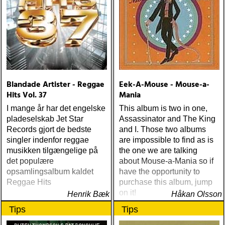
Blandade Artister - Reggae
Eek-A-Mouse - Mouse-a-
Hits Vol. 37
Mania
I mange år har det engelske
This album is two in one,
pladeselskab Jet Star
Assassinator and The King
Records gjort de bedste
and I. Those two albums
singler indenfor reggae
are impossible to find as is
musikken tilgængelige på
the one we are talking
det populære
about Mouse-a-Mania so if
opsamlingsalbum kaldet
have the opportunity to
Reggae Hits
purchase this album, jump
on it!
Henrik Bæk
Håkan Olsson
Tips
Tips