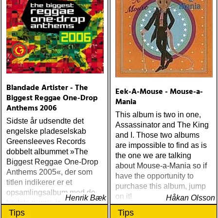
Blandade Artister - The
Eek-A-Mouse - Mouse-a-
Biggest Reggae One-Drop
Mania
Anthems 2006
This album is two in one,
Sidste år udsendte det
Assassinator and The King
engelske pladeselskab
and I. Those two albums
Greensleeves Records
are impossible to find as is
dobbelt albummet »The
the one we are talking
Biggest Reggae One-Drop
about Mouse-a-Mania so if
Anthems 2005«, der som
have the opportunity to
titlen indikerer er et
purchase this album, jump
opsamlingsalbum med de
on it!
Henrik Bæk
Håkan Olsson
bedste numre indenfor den
Tips
Tips
populære reggaestil kaldet