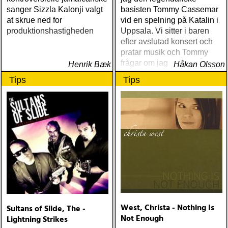
sanger Sizzla Kalonji valgt
basisten Tommy Cassemar
at skrue ned for
vid en spelning på Katalin i
produktionshastigheden
Uppsala. Vi sitter i baren
efter avslutad konsert och
pratar musik och Tommy
frågar om jag spelar något
Henrik Bæk
Håkan Olsson
instrument
Tips
Tips
West, Christa - Nothing Is
Sultans of Slide, The -
Not Enough
Lightning Strikes