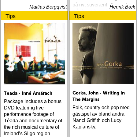
på nyt suverænt album, der
Mattias Bergqvist
Henrik Bæk
måske er hans bedste
Tips
Tips
gennem tiderne
Gorka, John - Writing In
Teada - Inné Amárach
The Margins
Package includes a bonus
Folk, country och pop med
DVD featuring live
gästspel av bland andra
performance footage of
Nanci Griffith och Lucy
Téada and documentary of
Kaplansky.
the rich musical culture of
Ireland’s Sligo region