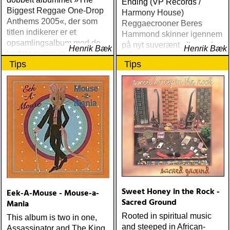
Ending (VP Records /
Biggest Reggae One-Drop
Harmony House)
Anthems 2005«, der som
Reggaecrooner Beres
titlen indikerer er et
Hammond skinner igennem
opsamlingsalbum med de
på nyt suverænt album, der
Henrik Bæk
Henrik Bæk
bedste numre indenfor den
måske er hans bedste
Tips
Tips
populære reggaestil kaldet
gennem tiderne
one-drop
Sweet Honey in the Rock -
Eek-A-Mouse - Mouse-a-
Sacred Ground
Mania
Rooted in spiritual music
This album is two in one,
and steeped in African-
Assassinator and The King