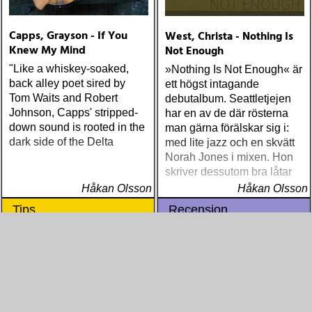
Capps, Grayson - If You
West, Christa - Nothing Is
Knew My Mind
Not Enough
"Like a whiskey-soaked,
»Nothing Is Not Enough« är
back alley poet sired by
ett högst intagande
Tom Waits and Robert
debutalbum. Seattletjejen
Johnson, Capps' stripped-
har en av de där rösterna
down sound is rooted in the
man gärna förälskar sig i:
dark side of the Delta
med lite jazz och en skvätt
Norah Jones i mixen. Hon
skriver dessutom bra låtar
Håkan Olsson
Håkan Olsson
Tips
Recension