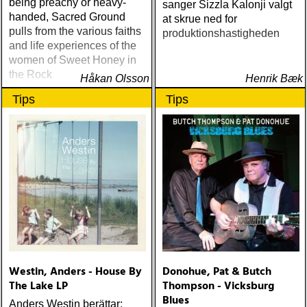
being preachy or heavy-
sanger Sizzla Kalonji valgt
handed, Sacred Ground
at skrue ned for
pulls from the various faiths
produktionshastigheden
and life experiences of the
women of Sweet Honey in
the Rock
Håkan Olsson
Henrik Bæk
Tips
Tips
Westin, Anders - House By
Donohue, Pat & Butch
The Lake LP
Thompson - Vicksburg
Blues
Anders Westin berättar: