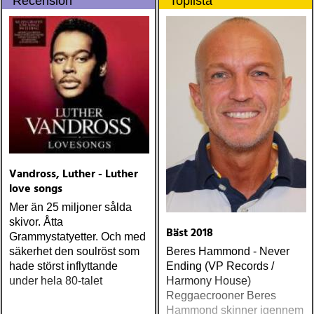
Recension
Toplista
Vandross, Luther - Luther
love songs
Mer än 25 miljoner sålda
skivor. Åtta
Bäst 2018
Grammystatyetter. Och med
säkerhet den soulröst som
Beres Hammond - Never
hade störst inflyttande
Ending (VP Records /
under hela 80-talet
Harmony House)
Reggaecrooner Beres
Hammond skinner igennem