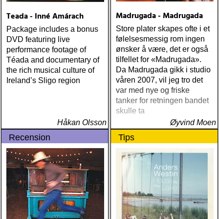
Madrugada - Madrugada
Teada - Inné Amárach
Store plater skapes ofte i et
Package includes a bonus
følelsesmessig rom ingen
DVD featuring live
ønsker å være, det er også
performance footage of
tilfellet for «Madrugada».
Téada and documentary of
Da Madrugada gikk i studio
the rich musical culture of
våren 2007, vil jeg tro det
Ireland’s Sligo region
var med nye og friske
tanker for retningen bandet
skulle ta
Håkan Olsson
Øyvind Moen
Recension
Tips