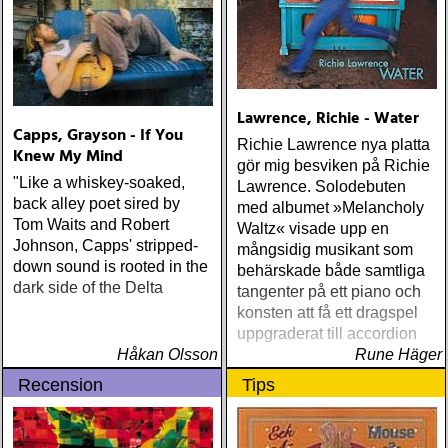
Lawrence, Richie - Water
Capps, Grayson - If You
Richie Lawrence nya platta
Knew My Mind
gör mig besviken på Richie
"Like a whiskey-soaked,
Lawrence. Solodebuten
back alley poet sired by
med albumet »Melancholy
Tom Waits and Robert
Waltz« visade upp en
Johnson, Capps' stripped-
mångsidig musikant som
down sound is rooted in the
behärskade både samtliga
dark side of the Delta
tangenter på ett piano och
konsten att få ett dragspel
uppgraderat till accordion
Håkan Olsson
Rune Häger
Recension
Tips