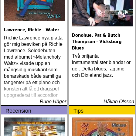
Lawrence, Richie - Water
Donohue, Pat & Butch
Richie Lawrence nya platta
Thompson - Vicksburg
gör mig besviken på Richie
Blues
Lawrence. Solodebuten
Två briljanta
med albumet »Melancholy
instrumentalister blandar or
Waltz« visade upp en
ger: Delta blues, ragtime
mångsidig musikant som
och Dixieland jazz.
behärskade både samtliga
tangenter på ett piano och
konsten att få ett dragspel
uppgraderat till accordion
Rune Häger
Håkan Olsson
Recension
Tips