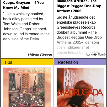
Blandade Artister - The
Capps, Grayson - If You
Biggest Reggae One-Drop
Knew My Mind
Anthems 2006
"Like a whiskey-soaked,
Sidste år udsendte det
back alley poet sired by
engelske pladeselskab
Tom Waits and Robert
Greensleeves Records
Johnson, Capps' stripped-
dobbelt albummet »The
down sound is rooted in the
Biggest Reggae One-Drop
dark side of the Delta
Anthems 2005«, der som
titlen indikerer er et
opsamlingsalbum med de
Håkan Olsson
Henrik Bæk
bedste numre indenfor den
Tips
Recension
populære reggaestil kaldet
one-drop