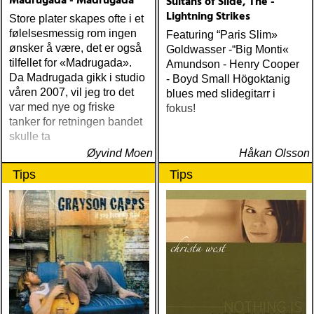
Madrugada - Madrugada
Sultans of Slide, The -
Lightning Strikes
Store plater skapes ofte i et
følelsesmessig rom ingen
Featuring “Paris Slim»
ønsker å være, det er også
Goldwasser -“Big Monti«
tilfellet for «Madrugada».
Amundson - Henry Cooper
Da Madrugada gikk i studio
- Boyd Small Högoktanig
våren 2007, vil jeg tro det
blues med slidegitarr i
var med nye og friske
fokus!
tanker for retningen bandet
skulle ta
Øyvind Moen
Håkan Olsson
Tips
Tips