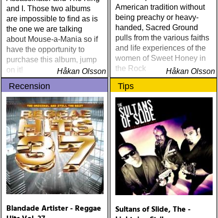
American tradition without
and I. Those two albums
being preachy or heavy-
are impossible to find as is
handed, Sacred Ground
the one we are talking
pulls from the various faiths
about Mouse-a-Mania so if
and life experiences of the
have the opportunity to
women of Sweet Honey in
purchase this album, jump
the Rock
on it!
Håkan Olsson
Håkan Olsson
Recension
Tips
Blandade Artister - Reggae
Sultans of Slide, The -