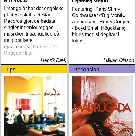
Hits Vol. 37
Lightning Strikes
I mange år har det engelske
Featuring “Paris Slim»
pladeselskab Jet Star
Goldwasser -“Big Monti«
Records gjort de bedste
Amundson - Henry Cooper
singler indenfor reggae
- Boyd Small Högoktanig
musikken tilgængelige på
blues med slidegitarr i
det populære
fokus!
opsamlingsalbum kaldet
Reggae Hits
Henrik Bæk
Håkan Olsson
Tips
Recension