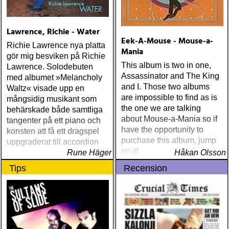
Lawrence, Richie - Water
Eek-A-Mouse - Mouse-a-
Richie Lawrence nya platta
Mania
gör mig besviken på Richie
This album is two in one,
Lawrence. Solodebuten
Assassinator and The King
med albumet »Melancholy
and I. Those two albums
Waltz« visade upp en
are impossible to find as is
mångsidig musikant som
the one we are talking
behärskade både samtliga
about Mouse-a-Mania so if
tangenter på ett piano och
have the opportunity to
konsten att få ett dragspel
purchase this album, jump
uppgraderat till accordion
on it!
Rune Häger
Håkan Olsson
Tips
Recension