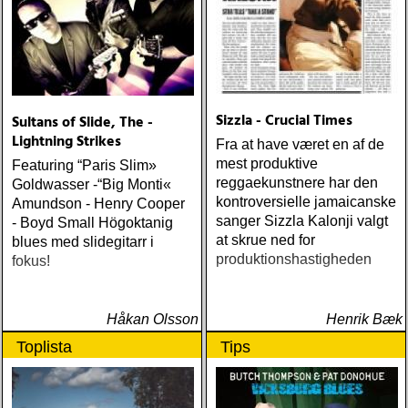
Sizzla - Crucial Times
Sultans of Slide, The -
Lightning Strikes
Fra at have været en af de
mest produktive
Featuring “Paris Slim»
reggaekunstnere har den
Goldwasser -“Big Monti«
kontroversielle jamaicanske
Amundson - Henry Cooper
sanger Sizzla Kalonji valgt
- Boyd Small Högoktanig
at skrue ned for
blues med slidegitarr i
produktionshastigheden
fokus!
Håkan Olsson
Henrik Bæk
Toplista
Tips