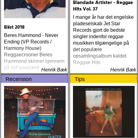
Blandade Artister - Reggae
(tapete) ÅRETS
Hits Vol. 37
SUPERGRUPP: monsters
I mange år har det engelske
of folk : monsters of folk
pladeselskab Jet Star
(rough trade) ÅRETS T-
Bäst 2018
Records gjort de bedste
BONE BURNETT:
Beres Hammond - Never
singler indenfor reggae
moonalice : moonalice (a
Ending (VP Records /
musikken tilgængelige på
minor label) ÅRETS
Harmony House)
det populære
STÖRSTA, VÄRSTA,
Reggaecrooner Beres
opsamlingsalbum kaldet
TYNGSTA & DYRASTE:
Hammond skinner igennem
Reggae Hits
neil young : archives
på nyt suverænt album, der
Henrik Bæk
(reprise) ÅRETS GRAM &
Henrik Bæk
måske er hans bedste
EMMYLOU: sugarcane
Recension
Tips
gennem tiderne
jane : sugarcane jane
(admiral bean) ÅRETS FAB
FOUR: the beatles : mono
& stereo box (apple)
ÅRETS LIVE-DOKUMENT:
tom petty & the
heartbreakers : the live
anthology (reprise) ÅRETS
STUDIOÄSS: works