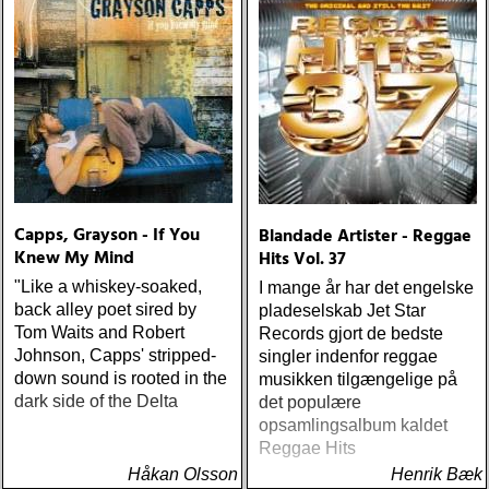
Capps, Grayson - If You
Blandade Artister - Reggae
Knew My Mind
Hits Vol. 37
"Like a whiskey-soaked,
I mange år har det engelske
back alley poet sired by
pladeselskab Jet Star
Tom Waits and Robert
Records gjort de bedste
Johnson, Capps' stripped-
singler indenfor reggae
down sound is rooted in the
musikken tilgængelige på
dark side of the Delta
det populære
opsamlingsalbum kaldet
Reggae Hits
Håkan Olsson
Henrik Bæk