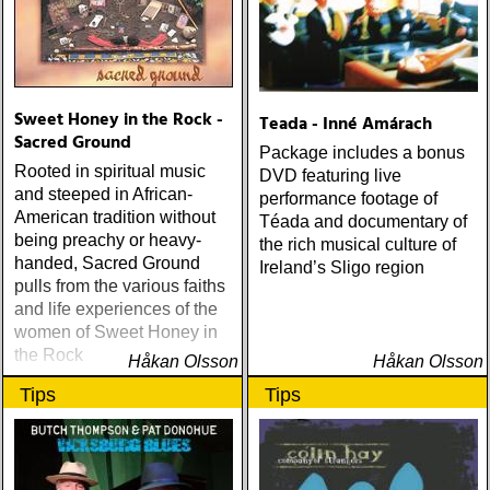
Sweet Honey in the Rock -
Teada - Inné Amárach
Sacred Ground
Package includes a bonus
Rooted in spiritual music
DVD featuring live
and steeped in African-
performance footage of
American tradition without
Téada and documentary of
being preachy or heavy-
the rich musical culture of
handed, Sacred Ground
Ireland’s Sligo region
pulls from the various faiths
and life experiences of the
women of Sweet Honey in
the Rock
Håkan Olsson
Håkan Olsson
Tips
Tips