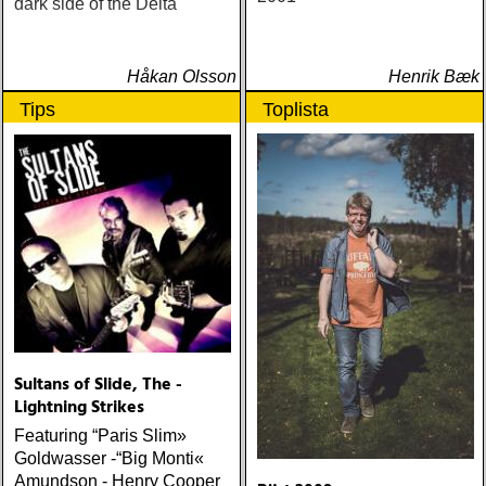
dark side of the Delta
Håkan Olsson
Henrik Bæk
Tips
Toplista
Sultans of Slide, The -
Lightning Strikes
Featuring “Paris Slim»
Goldwasser -“Big Monti«
Amundson - Henry Cooper