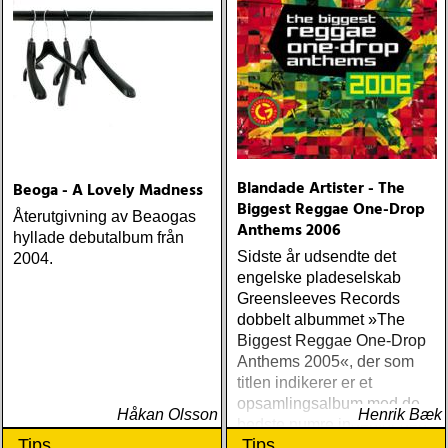
Blandade Artister - The
Beoga - A Lovely Madness
Biggest Reggae One-Drop
Återutgivning av Beaogas
Anthems 2006
hyllade debutalbum från
Sidste år udsendte det
2004.
engelske pladeselskab
Greensleeves Records
dobbelt albummet »The
Biggest Reggae One-Drop
Anthems 2005«, der som
titlen indikerer er et
opsamlingsalbum med de
Håkan Olsson
Henrik Bæk
bedste numre indenfor den
Tips
Tips
populære reggaestil kaldet