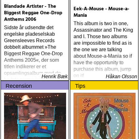
Blandade Artister - The
Eek-A-Mouse - Mouse-a-
Biggest Reggae One-Drop
Mania
Anthems 2006
This album is two in one,
Sidste år udsendte det
Assassinator and The King
engelske pladeselskab
and I. Those two albums
Greensleeves Records
are impossible to find as is
dobbelt albummet »The
the one we are talking
Biggest Reggae One-Drop
about Mouse-a-Mania so if
Anthems 2005«, der som
have the opportunity to
titlen indikerer er et
purchase this album, jump
opsamlingsalbum med de
on it!
Henrik Bæk
Håkan Olsson
bedste numre indenfor den
Recension
Tips
populære reggaestil kaldet
one-drop