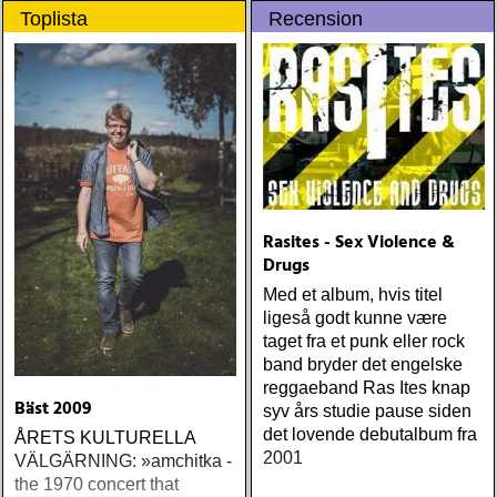
Toplista
Recension
Rasites - Sex Violence &
Drugs
Med et album, hvis titel
ligeså godt kunne være
taget fra et punk eller rock
band bryder det engelske
reggaeband Ras Ites knap
Bäst 2009
syv års studie pause siden
det lovende debutalbum fra
ÅRETS KULTURELLA
2001
VÄLGÄRNING: »amchitka -
the 1970 concert that