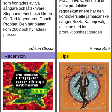
Fra at have været en af de
garage)
som frontades av två
mest produktive
sångare och låtskrivare,
reggaekunstnere har den
Stephanie Finch och Green
kontroversielle jamaicanske
On Red-legendaren Chuck
sanger Sizzla Kalonji valgt
Prophet. Den här plattan
at skrue ned for
kom 2002 och hyllades i
produktionshastigheden
pressen
Håkan Olsson
Henrik Bæk
Recension
Tips