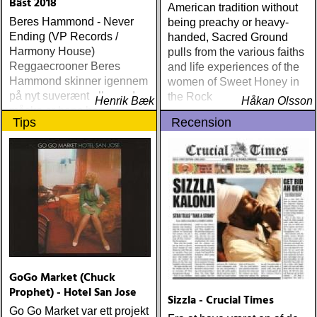
Bäst 2018
American tradition without
BONE BURNETT:
Beres Hammond - Never
being preachy or heavy-
moonalice : moonalice (a
Ending (VP Records /
handed, Sacred Ground
minor label) ÅRETS
Harmony House)
pulls from the various faiths
STÖRSTA, VÄRSTA,
Reggaecrooner Beres
and life experiences of the
TYNGSTA & DYRASTE:
Hammond skinner igennem
women of Sweet Honey in
neil young : archives
på nyt suverænt album, der
the Rock
(reprise) ÅRETS GRAM &
Henrik Bæk
Håkan Olsson
måske er hans bedste
EMMYLOU: sugarcane
Tips
Recension
gennem tiderne
jane : sugarcane jane
(admiral bean) ÅRETS FAB
FOUR: the beatles : mono
& stereo box (apple)
ÅRETS LIVE-DOKUMENT:
tom petty & the
heartbreakers : the live
anthology (reprise) ÅRETS
STUDIOÄSS: works
progress administration :
GoGo Market (Chuck
wpa (wpa records) ÅRETS
Prophet) - Hotel San Jose
CÉLINE DION: zachary
Sizzla - Crucial Times
richard : last kiss (artist
Go Go Market var ett projekt