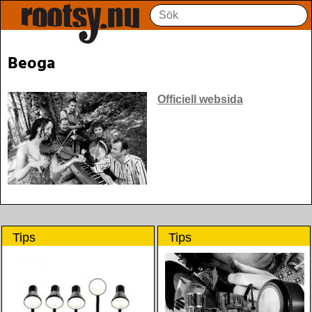
Beoga
Officiell websida
Tips
Tips