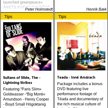
launched greenpeace«
ÅRETS KVINNLIGA RÖST:
Peter Holmstedt
Henrik Bæk
amy allison : sheffield
Tips
Tips
streets (urban myth)
ÅRETS SKILSMÄSSA:
amy speace : the killer in
me (wildflower) ÅRETS
WILLIE NELSON; bob
cheevers : tall texas tales
(inbred) ÅRETS PLATTA,
ALLA KATEGORIER, HELT
ENKELT: citizen k : meet
citizen k (paraply) ÅRETS
MANLIGA RÖST: clarence
bucaro : new orleans
Teada - Inné Amárach
Sultans of Slide, The -
(hyena) ÅRETS GILLIAN
Lightning Strikes
WELCH: dave rawlings
Package includes a bonus
machine : a friend of a
DVD featuring live
Featuring “Paris Slim»
friend (acony) ÅRETS
performance footage of
Goldwasser -“Big Monti«
MEST UNDANGÖMDA:
Téada and documentary of
Amundson - Henry Cooper
david mead : almost &
the rich musical culture of
- Boyd Small Högoktanig