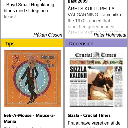
Bäst 2009
- Boyd Small Högoktanig
ÅRETS KULTURELLA
blues med slidegitarr i
VÄLGÄRNING: »amchitka -
fokus!
the 1970 concert that
launched greenpeace«
ÅRETS KVINNLIGA RÖST:
Håkan Olsson
Peter Holmstedt
amy allison : sheffield
Tips
Recension
streets (urban myth)
ÅRETS SKILSMÄSSA:
amy speace : the killer in
me (wildflower) ÅRETS
WILLIE NELSON; bob
cheevers : tall texas tales
(inbred) ÅRETS PLATTA,
ALLA KATEGORIER, HELT
ENKELT: citizen k : meet
citizen k (paraply) ÅRETS
MANLIGA RÖST: clarence
bucaro : new orleans
Eek-A-Mouse - Mouse-a-
Sizzla - Crucial Times
(hyena) ÅRETS GILLIAN
Mania
WELCH: dave rawlings
Fra at have været en af de