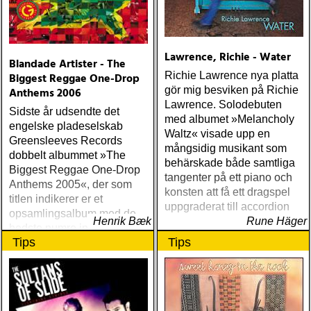
Lawrence, Richie - Water
Blandade Artister - The
Richie Lawrence nya platta
Biggest Reggae One-Drop
gör mig besviken på Richie
Anthems 2006
Lawrence. Solodebuten
Sidste år udsendte det
med albumet »Melancholy
engelske pladeselskab
Waltz« visade upp en
Greensleeves Records
mångsidig musikant som
dobbelt albummet »The
behärskade både samtliga
Biggest Reggae One-Drop
tangenter på ett piano och
Anthems 2005«, der som
konsten att få ett dragspel
titlen indikerer er et
uppgraderat till accordion
opsamlingsalbum med de
Henrik Bæk
Rune Häger
bedste numre indenfor den
Tips
Tips
populære reggaestil kaldet
one-drop