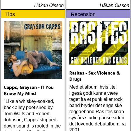
Håkan Olsson
Håkan Olsson
Tips
Recension
Rasites - Sex Violence &
Drugs
Capps, Grayson - If You
Med et album, hvis titel
Knew My Mind
ligeså godt kunne være
taget fra et punk eller rock
"Like a whiskey-soaked,
band bryder det engelske
back alley poet sired by
reggaeband Ras Ites knap
Tom Waits and Robert
syv års studie pause siden
Johnson, Capps' stripped-
det lovende debutalbum fra
down sound is rooted in the
2001