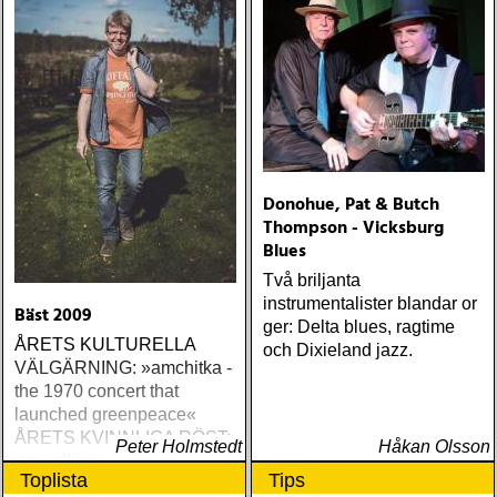
Donohue, Pat & Butch
Thompson - Vicksburg
Blues
Två briljanta
instrumentalister blandar or
Bäst 2009
ger: Delta blues, ragtime
ÅRETS KULTURELLA
och Dixieland jazz.
VÄLGÄRNING: »amchitka -
the 1970 concert that
launched greenpeace«
ÅRETS KVINNLIGA RÖST:
Peter Holmstedt
Håkan Olsson
amy allison : sheffield
Toplista
Tips
streets (urban myth)