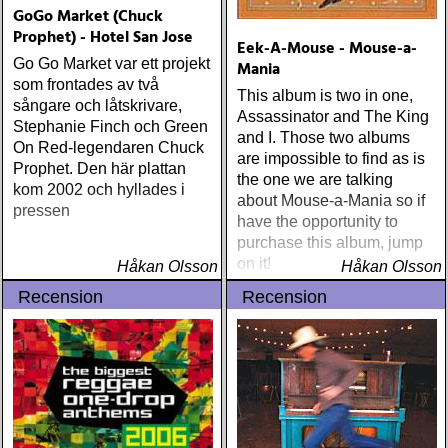
GoGo Market (Chuck
Prophet) - Hotel San Jose
Eek-A-Mouse - Mouse-a-
Go Go Market var ett projekt
Mania
som frontades av två
This album is two in one,
sångare och låtskrivare,
Assassinator and The King
Stephanie Finch och Green
and I. Those two albums
On Red-legendaren Chuck
are impossible to find as is
Prophet. Den här plattan
the one we are talking
kom 2002 och hyllades i
about Mouse-a-Mania so if
pressen
have the opportunity to
purchase this album, jump
on it!
Håkan Olsson
Håkan Olsson
Recension
Recension