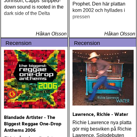
Johnson, Capps' stripped-
Prophet. Den här plattan
down sound is rooted in the
kom 2002 och hyllades i
dark side of the Delta
pressen
Håkan Olsson
Håkan Olsson
Recension
Recension
Lawrence, Richie - Water
Blandade Artister - The
Richie Lawrence nya platta
Biggest Reggae One-Drop
gör mig besviken på Richie
Anthems 2006
Lawrence. Solodebuten