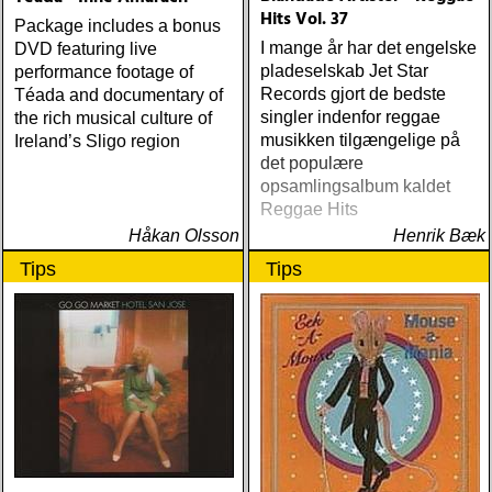
Hits Vol. 37
Package includes a bonus
I mange år har det engelske
DVD featuring live
pladeselskab Jet Star
performance footage of
Records gjort de bedste
Téada and documentary of
singler indenfor reggae
the rich musical culture of
musikken tilgængelige på
Ireland’s Sligo region
det populære
opsamlingsalbum kaldet
Reggae Hits
Håkan Olsson
Henrik Bæk
Tips
Tips