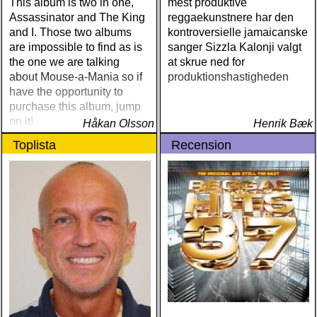
machine : a friend of a
This album is two in one,
mest produktive
friend (acony) ÅRETS
Assassinator and The King
reggaekunstnere har den
MEST UNDANGÖMDA:
and I. Those two albums
kontroversielle jamaicanske
david mead : almost &
are impossible to find as is
sanger Sizzla Kalonji valgt
always (david mead)
the one we are talking
at skrue ned for
ÅRETS FLEET
about Mouse-a-Mania so if
produktionshastigheden
FOXES/LOW ANTHEM:
have the opportunity to
dawes : north hills (ato)
purchase this album, jump
ÅRETS 'LILLA' PAUL
on it!
Håkan Olsson
Henrik Bæk
SIMON: harper simon :
Toplista
Recension
harper simon (tulsi) ÅRETS
JD SOUTHER: iain
matthews : joy mining
(matrix) ÅRETS FANBASE-
PROJEKT: jill sobule :
california years (pinko)
ÅRETS GUY CLARK: keith
miles : beyond the
headlights (house of trout)
ÅRETS
AMERICA/BYRDS/EAGLES/
maplewood : yeti boombox