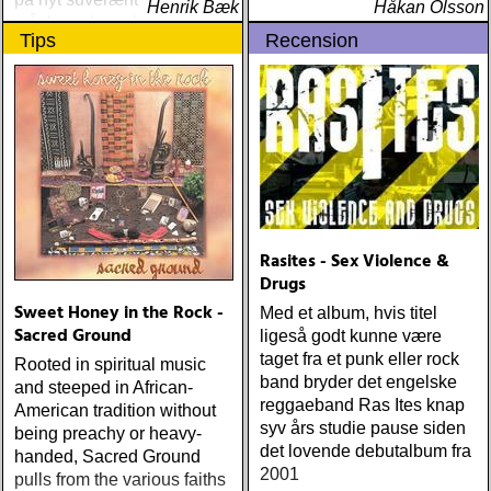
ÅRETS 'LILLA' PAUL
Henrik Bæk
Håkan Olsson
måske er hans bedste
SIMON: harper simon :
Tips
Recension
gennem tiderne
harper simon (tulsi) ÅRETS
JD SOUTHER: iain
matthews : joy mining
(matrix) ÅRETS FANBASE-
PROJEKT: jill sobule :
california years (pinko)
ÅRETS GUY CLARK: keith
miles : beyond the
headlights (house of trout)
ÅRETS
Rasites - Sex Violence &
AMERICA/BYRDS/EAGLES/JAYHAWKS:
Drugs
maplewood : yeti boombox
Sweet Honey in the Rock -
Med et album, hvis titel
(tapete) ÅRETS
Sacred Ground
ligeså godt kunne være
SUPERGRUPP: monsters
taget fra et punk eller rock
Rooted in spiritual music
of folk : monsters of folk
band bryder det engelske
and steeped in African-
(rough trade) ÅRETS T-
reggaeband Ras Ites knap
American tradition without
BONE BURNETT:
syv års studie pause siden
being preachy or heavy-
moonalice : moonalice (a
det lovende debutalbum fra
handed, Sacred Ground
minor label) ÅRETS
2001
pulls from the various faiths
STÖRSTA, VÄRSTA,