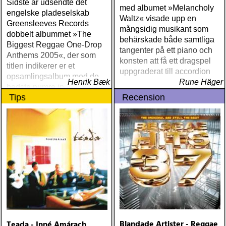
Sidste år udsendte det
med albumet »Melancholy
engelske pladeselskab
Waltz« visade upp en
Greensleeves Records
mångsidig musikant som
dobbelt albummet »The
behärskade både samtliga
Biggest Reggae One-Drop
tangenter på ett piano och
Anthems 2005«, der som
konsten att få ett dragspel
titlen indikerer er et
uppgraderat till accordion
opsamlingsalbum med de
Henrik Bæk
Rune Häger
bedste numre indenfor den
Tips
Recension
populære reggaestil kaldet
one-drop
Blandade Artister - Reggae
Teada - Inné Amárach