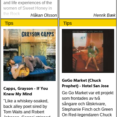
and life experiences of the
TYNGSTA & DYRASTE:
women of Sweet Honey in
neil young : archives
the Rock
(reprise) ÅRETS GRAM &
Håkan Olsson
Henrik Bæk
EMMYLOU: sugarcane
Tips
Tips
jane : sugarcane jane
(admiral bean) ÅRETS FAB
FOUR: the beatles : mono
& stereo box (apple)
ÅRETS LIVE-DOKUMENT:
tom petty & the
heartbreakers : the live
anthology (reprise) ÅRETS
STUDIOÄSS: works
progress administration :
GoGo Market (Chuck
wpa (wpa records) ÅRETS
Prophet) - Hotel San Jose
CÉLINE DION: zachary
Capps, Grayson - If You
richard : last kiss (artist
Go Go Market var ett projekt
Knew My Mind
garage)
som frontades av två
"Like a whiskey-soaked,
sångare och låtskrivare,
back alley poet sired by
Stephanie Finch och Green
Tom Waits and Robert
On Red-legendaren Chuck