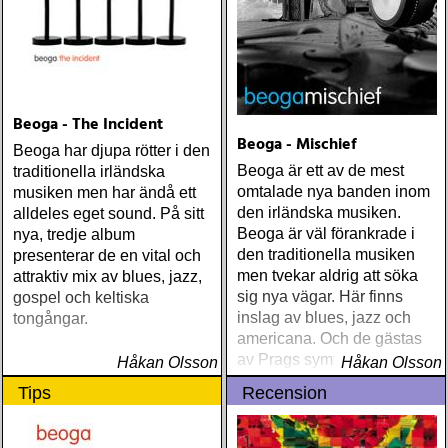
Beoga - The Incident
Beoga - Mischief
Beoga har djupa rötter i den
Beoga är ett av de mest
traditionella irländska
omtalade nya banden inom
musiken men har ändå ett
den irländska musiken.
alldeles eget sound. På sitt
Beoga är väl förankrade i
nya, tredje album
den traditionella musiken
presenterar de en vital och
men tvekar aldrig att söka
attraktiv mix av blues, jazz,
sig nya vägar. Här finns
gospel och keltiska
inslag av blues, jazz och
tongångar.
americana. Och de gästas
av Prags symfoniorkester.
Håkan Olsson
Håkan Olsson
Tips
Recension