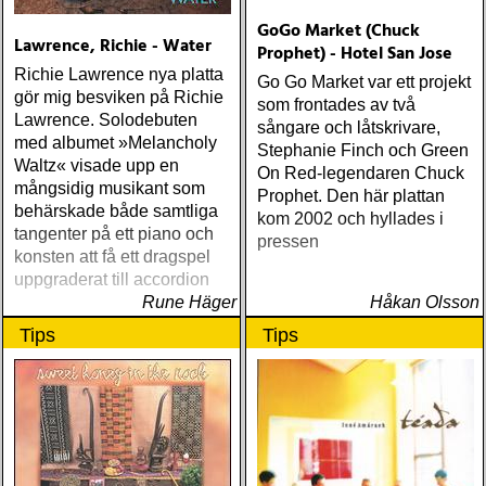
progress administration :
GoGo Market (Chuck
wpa (wpa records) ÅRETS
Lawrence, Richie - Water
Prophet) - Hotel San Jose
CÉLINE DION: zachary
Richie Lawrence nya platta
richard : last kiss (artist
Go Go Market var ett projekt
gör mig besviken på Richie
garage)
som frontades av två
Lawrence. Solodebuten
sångare och låtskrivare,
med albumet »Melancholy
Stephanie Finch och Green
Waltz« visade upp en
On Red-legendaren Chuck
mångsidig musikant som
Prophet. Den här plattan
behärskade både samtliga
kom 2002 och hyllades i
tangenter på ett piano och
pressen
konsten att få ett dragspel
uppgraderat till accordion
Rune Häger
Håkan Olsson
Tips
Tips