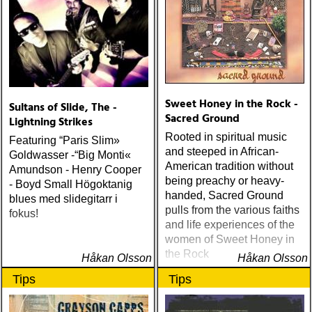
Sweet Honey in the Rock -
Sultans of Slide, The -
Sacred Ground
Lightning Strikes
Rooted in spiritual music
Featuring “Paris Slim»
and steeped in African-
Goldwasser -“Big Monti«
American tradition without
Amundson - Henry Cooper
being preachy or heavy-
- Boyd Small Högoktanig
handed, Sacred Ground
blues med slidegitarr i
pulls from the various faiths
fokus!
and life experiences of the
women of Sweet Honey in
the Rock
Håkan Olsson
Håkan Olsson
Tips
Tips