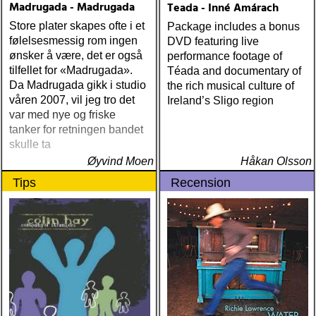
Madrugada - Madrugada
Teada - Inné Amárach
Store plater skapes ofte i et
Package includes a bonus
følelsesmessig rom ingen
DVD featuring live
ønsker å være, det er også
performance footage of
tilfellet for «Madrugada».
Téada and documentary of
Da Madrugada gikk i studio
the rich musical culture of
våren 2007, vil jeg tro det
Ireland’s Sligo region
var med nye og friske
tanker for retningen bandet
skulle ta
Øyvind Moen
Håkan Olsson
Tips
Recension