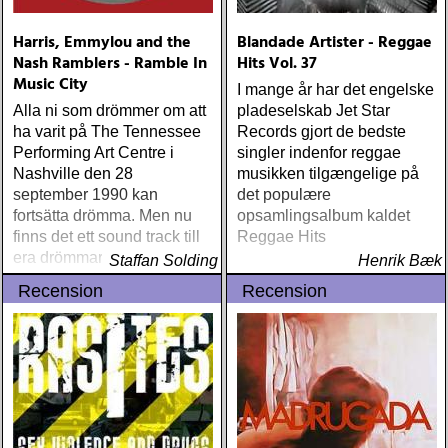
Harris, Emmylou and the
Blandade Artister - Reggae
Nash Ramblers - Ramble In
Hits Vol. 37
Music City
I mange år har det engelske
Alla ni som drömmer om att
pladeselskab Jet Star
ha varit på The Tennessee
Records gjort de bedste
Performing Art Centre i
singler indenfor reggae
Nashville den 28
musikken tilgængelige på
september 1990 kan
det populære
fortsätta drömma. Men nu
opsamlingsalbum kaldet
finns det ett sound track till
Reggae Hits
era drömmar. Konserten
Staffan Solding
Henrik Bæk
med Emmylou Harris and
Recension
Recension
the Nash Ramblers
spelades nämligen in och
finns nu utgiven