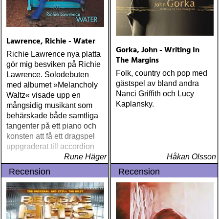
Lawrence, Richie - Water
Gorka, John - Writing In
Richie Lawrence nya platta
The Margins
gör mig besviken på Richie
Folk, country och pop med
Lawrence. Solodebuten
gästspel av bland andra
med albumet »Melancholy
Nanci Griffith och Lucy
Waltz« visade upp en
Kaplansky.
mångsidig musikant som
behärskade både samtliga
tangenter på ett piano och
konsten att få ett dragspel
uppgraderat till accordion
Rune Häger
Håkan Olsson
Recension
Recension