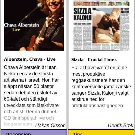
Alberstein, Chava - Live
Sizzla - Crucial Times
Chava Alberstein är utan
Fra at have været en af de
tvekan en av de största
mest produktive
artisterna i Israel. Hon har
reggaekunstnere har den
släppt nästan 50 plattor
kontroversielle jamaicanske
sedan debuten i slutet av
sanger Sizzla Kalonji valgt
60-talet och ständigt
at skrue ned for
utvecklats som låtskrivare
produktionshastigheden
och artist. Denna dubbel-
CD är inspelad live och
fungerar som en utmärkt
Håkan Olsson
Henrik Bæk
introduktion till denna
Recension
Tips