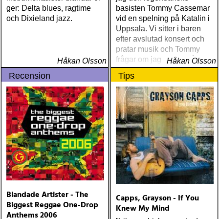
ger: Delta blues, ragtime
basisten Tommy Cassemar
och Dixieland jazz.
vid en spelning på Katalin i
Uppsala. Vi sitter i baren
efter avslutad konsert och
pratar musik och Tommy
frågar om jag spelar något
Håkan Olsson
Håkan Olsson
instrument
Recension
Tips
Blandade Artister - The
Capps, Grayson - If You
Biggest Reggae One-Drop
Knew My Mind
Anthems 2006