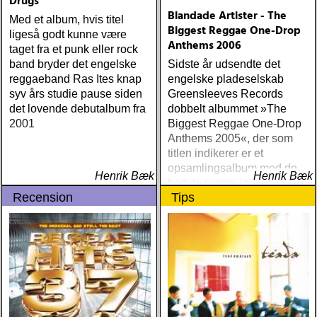
Drugs
Blandade Artister - The
Med et album, hvis titel
Biggest Reggae One-Drop
ligeså godt kunne være
Anthems 2006
taget fra et punk eller rock
band bryder det engelske
Sidste år udsendte det
reggaeband Ras Ites knap
engelske pladeselskab
syv års studie pause siden
Greensleeves Records
det lovende debutalbum fra
dobbelt albummet »The
2001
Biggest Reggae One-Drop
Anthems 2005«, der som
titlen indikerer er et
opsamlingsalbum med de
Henrik Bæk
Henrik Bæk
bedste numre indenfor den
Recension
Tips
populære reggaestil kaldet
one-drop