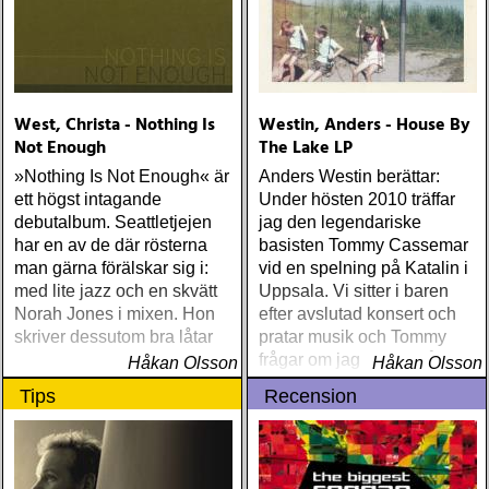
West, Christa - Nothing Is
Westin, Anders - House By
Not Enough
The Lake LP
»Nothing Is Not Enough« är
Anders Westin berättar:
ett högst intagande
Under hösten 2010 träffar
debutalbum. Seattletjejen
jag den legendariske
har en av de där rösterna
basisten Tommy Cassemar
man gärna förälskar sig i:
vid en spelning på Katalin i
med lite jazz och en skvätt
Uppsala. Vi sitter i baren
Norah Jones i mixen. Hon
efter avslutad konsert och
skriver dessutom bra låtar
pratar musik och Tommy
frågar om jag spelar något
Håkan Olsson
Håkan Olsson
instrument
Tips
Recension