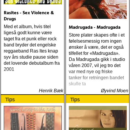
Rasites - Sex Violence &
Drugs
Madrugada - Madrugada
Med et album, hvis titel
ligeså godt kunne være
Store plater skapes ofte i et
taget fra et punk eller rock
følelsesmessig rom ingen
band bryder det engelske
ønsker å være, det er også
reggaeband Ras Ites knap
tilfellet for «Madrugada».
syv års studie pause siden
Da Madrugada gikk i studio
det lovende debutalbum fra
våren 2007, vil jeg tro det
2001
var med nye og friske
tanker for retningen bandet
skulle ta
Henrik Bæk
Øyvind Moen
Tips
Tips