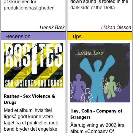
down sound is rooted in the
at skrue ned for
dark side of the Delta
produktionshastigheden
Henrik Bæk
Håkan Olsson
Recension
Tips
Rasites - Sex Violence &
Drugs
Hay, Colin - Company of
Med et album, hvis titel
Strangers
ligeså godt kunne være
taget fra et punk eller rock
Återutgivning av 2002 års
band bryder det engelske
album »Company Of