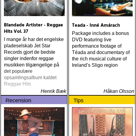
Blandade Artister - Reggae
Teada - Inné Amárach
Hits Vol. 37
Package includes a bonus
I mange år har det engelske
DVD featuring live
pladeselskab Jet Star
performance footage of
Records gjort de bedste
Téada and documentary of
singler indenfor reggae
the rich musical culture of
musikken tilgængelige på
Ireland’s Sligo region
det populære
opsamlingsalbum kaldet
Reggae Hits
Henrik Bæk
Håkan Olsson
Recension
Tips