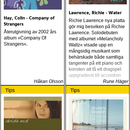
Lawrence, Richie - Water
Hay, Colin - Company of
Richie Lawrence nya platta
Strangers
gör mig besviken på Richie
Återutgivning av 2002 års
Lawrence. Solodebuten
album »Company Of
med albumet »Melancholy
Strangers«.
Waltz« visade upp en
mångsidig musikant som
behärskade både samtliga
tangenter på ett piano och
konsten att få ett dragspel
uppgraderat till accordion
Håkan Olsson
Rune Häger
Tips
Tips