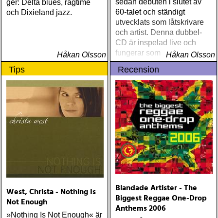
sedan debuten i slutet av
ger: Delta blues, ragtime
60-talet och ständigt
och Dixieland jazz.
utvecklats som låtskrivare
och artist. Denna dubbel-
CD är inspelad live och
fungerar som en utmärkt
Håkan Olsson
Håkan Olsson
introduktion till denna
Tips
Recension
världsartist.
Blandade Artister - The
West, Christa - Nothing Is
Biggest Reggae One-Drop
Not Enough
Anthems 2006
»Nothing Is Not Enough« är