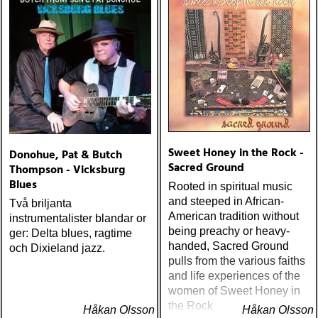
Sweet Honey in the Rock -
Donohue, Pat & Butch
Sacred Ground
Thompson - Vicksburg
Blues
Rooted in spiritual music
and steeped in African-
Två briljanta
American tradition without
instrumentalister blandar or
being preachy or heavy-
ger: Delta blues, ragtime
handed, Sacred Ground
och Dixieland jazz.
pulls from the various faiths
and life experiences of the
women of Sweet Honey in
the Rock
Håkan Olsson
Håkan Olsson