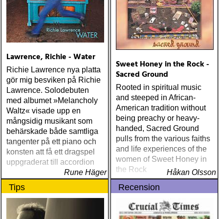
Lawrence, Richie - Water
Sweet Honey in the Rock -
Richie Lawrence nya platta
Sacred Ground
gör mig besviken på Richie
Rooted in spiritual music
Lawrence. Solodebuten
and steeped in African-
med albumet »Melancholy
American tradition without
Waltz« visade upp en
being preachy or heavy-
mångsidig musikant som
handed, Sacred Ground
behärskade både samtliga
pulls from the various faiths
tangenter på ett piano och
and life experiences of the
konsten att få ett dragspel
women of Sweet Honey in
uppgraderat till accordion
the Rock
Rune Häger
Håkan Olsson
Tips
Recension