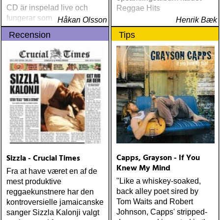
CD är inspelad live och
Reggae Hits
fungerar som en utmärkt
Håkan Olsson
Henrik Bæk
introduktion till denna
Recension
Tips
världsartist.
Capps, Grayson - If You
Sizzla - Crucial Times
Knew My Mind
Fra at have været en af de
"Like a whiskey-soaked,
mest produktive
back alley poet sired by
reggaekunstnere har den
Tom Waits and Robert
kontroversielle jamaicanske
Johnson, Capps' stripped-
sanger Sizzla Kalonji valgt