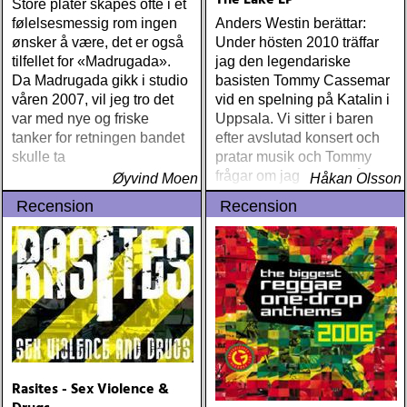
The Lake LP
Store plater skapes ofte i et
følelsesmessig rom ingen
Anders Westin berättar:
ønsker å være, det er også
Under hösten 2010 träffar
tilfellet for «Madrugada».
jag den legendariske
Da Madrugada gikk i studio
basisten Tommy Cassemar
våren 2007, vil jeg tro det
vid en spelning på Katalin i
var med nye og friske
Uppsala. Vi sitter i baren
tanker for retningen bandet
efter avslutad konsert och
skulle ta
pratar musik och Tommy
frågar om jag spelar något
Øyvind Moen
Håkan Olsson
instrument
Recension
Recension
Rasites - Sex Violence &