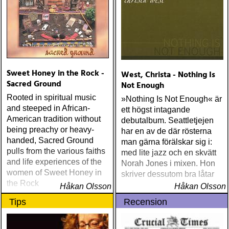
Sweet Honey in the Rock -
West, Christa - Nothing Is
Sacred Ground
Not Enough
Rooted in spiritual music
»Nothing Is Not Enough« är
and steeped in African-
ett högst intagande
American tradition without
debutalbum. Seattletjejen
being preachy or heavy-
har en av de där rösterna
handed, Sacred Ground
man gärna förälskar sig i:
pulls from the various faiths
med lite jazz och en skvätt
and life experiences of the
Norah Jones i mixen. Hon
women of Sweet Honey in
skriver dessutom bra låtar
the Rock
Håkan Olsson
Håkan Olsson
Tips
Recension