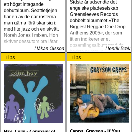
Sidste år udsendte det
ett högst intagande
engelske pladeselskab
debutalbum. Seattletjejen
Greensleeves Records
har en av de där rösterna
dobbelt albummet »The
man gärna förälskar sig i:
Biggest Reggae One-Drop
med lite jazz och en skvätt
Anthems 2005«, der som
Norah Jones i mixen. Hon
titlen indikerer er et
skriver dessutom bra låtar
opsamlingsalbum med de
Håkan Olsson
Henrik Bæk
bedste numre indenfor den
Tips
Tips
populære reggaestil kaldet
one-drop
Capps, Grayson - If You
Hay, Colin - Company of