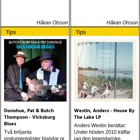
Håkan Olsson
Håkan Olsson
Tips
Tips
Donohue, Pat & Butch
Westin, Anders - House By
Thompson - Vicksburg
The Lake LP
Blues
Anders Westin berättar:
Två briljanta
Under hösten 2010 träffar
instrumentalister blandar or
jag den legendariske