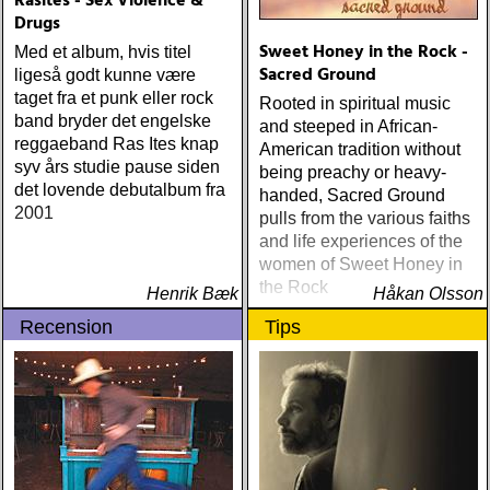
Rasites - Sex Violence &
Drugs
Sweet Honey in the Rock -
Med et album, hvis titel
Sacred Ground
ligeså godt kunne være
taget fra et punk eller rock
Rooted in spiritual music
band bryder det engelske
and steeped in African-
reggaeband Ras Ites knap
American tradition without
syv års studie pause siden
being preachy or heavy-
det lovende debutalbum fra
handed, Sacred Ground
2001
pulls from the various faiths
and life experiences of the
women of Sweet Honey in
the Rock
Henrik Bæk
Håkan Olsson
Recension
Tips