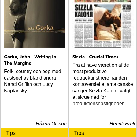
Gorka, John - Writing In
Sizzla - Crucial Times
The Margins
Fra at have været en af de
Folk, country och pop med
mest produktive
gästspel av bland andra
reggaekunstnere har den
Nanci Griffith och Lucy
kontroversielle jamaicanske
Kaplansky.
sanger Sizzla Kalonji valgt
at skrue ned for
produktionshastigheden
Håkan Olsson
Henrik Bæk
Tips
Tips