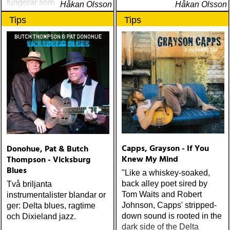
fungerar som en utmärkt
Håkan Olsson
Håkan Olsson
introduktion till denna
Tips
Tips
världsartist.
Capps, Grayson - If You
Donohue, Pat & Butch
Knew My Mind
Thompson - Vicksburg
Blues
"Like a whiskey-soaked,
back alley poet sired by
Två briljanta
Tom Waits and Robert
instrumentalister blandar or
Johnson, Capps' stripped-
ger: Delta blues, ragtime
down sound is rooted in the
och Dixieland jazz.
dark side of the Delta