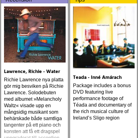
världsartist.
Lawrence, Richie - Water
Teada - Inné Amárach
Richie Lawrence nya platta
Package includes a bonus
gör mig besviken på Richie
DVD featuring live
Lawrence. Solodebuten
performance footage of
med albumet »Melancholy
Téada and documentary of
Waltz« visade upp en
the rich musical culture of
mångsidig musikant som
Ireland’s Sligo region
behärskade både samtliga
tangenter på ett piano och
konsten att få ett dragspel
uppgraderat till accordion