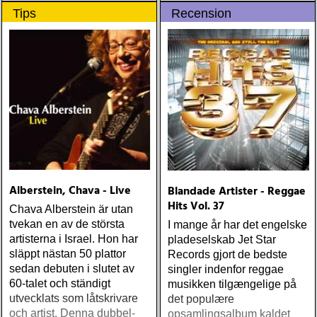
Tips
Recension
Alberstein, Chava - Live
Blandade Artister - Reggae
Hits Vol. 37
Chava Alberstein är utan
tvekan en av de största
I mange år har det engelske
artisterna i Israel. Hon har
pladeselskab Jet Star
släppt nästan 50 plattor
Records gjort de bedste
sedan debuten i slutet av
singler indenfor reggae
60-talet och ständigt
musikken tilgængelige på
utvecklats som låtskrivare
det populære
och artist. Denna dubbel-
opsamlingsalbum kaldet