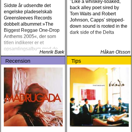
"Like a whiskey-soaked,
Sidste år udsendte det
back alley poet sired by
engelske pladeselskab
Tom Waits and Robert
Greensleeves Records
Johnson, Capps' stripped-
dobbelt albummet »The
down sound is rooted in the
Biggest Reggae One-Drop
dark side of the Delta
Anthems 2005«, der som
titlen indikerer er et
opsamlingsalbum med de
Henrik Bæk
Håkan Olsson
bedste numre indenfor den
Recension
Tips
populære reggaestil kaldet
one-drop