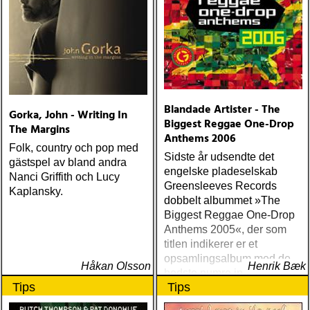
Blandade Artister - The
Gorka, John - Writing In
Biggest Reggae One-Drop
The Margins
Anthems 2006
Folk, country och pop med
Sidste år udsendte det
gästspel av bland andra
engelske pladeselskab
Nanci Griffith och Lucy
Greensleeves Records
Kaplansky.
dobbelt albummet »The
Biggest Reggae One-Drop
Anthems 2005«, der som
titlen indikerer er et
opsamlingsalbum med de
Håkan Olsson
Henrik Bæk
bedste numre indenfor den
Tips
Tips
populære reggaestil kaldet
one-drop