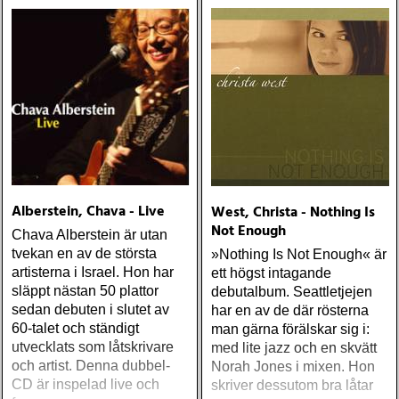
Alberstein, Chava - Live
West, Christa - Nothing Is
Not Enough
Chava Alberstein är utan
tvekan en av de största
»Nothing Is Not Enough« är
artisterna i Israel. Hon har
ett högst intagande
släppt nästan 50 plattor
debutalbum. Seattletjejen
sedan debuten i slutet av
har en av de där rösterna
60-talet och ständigt
man gärna förälskar sig i:
utvecklats som låtskrivare
med lite jazz och en skvätt
och artist. Denna dubbel-
Norah Jones i mixen. Hon
CD är inspelad live och
skriver dessutom bra låtar