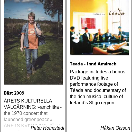
Teada - Inné Amárach
Package includes a bonus
DVD featuring live
performance footage of
Téada and documentary of
Bäst 2009
the rich musical culture of
ÅRETS KULTURELLA
Ireland’s Sligo region
VÄLGÄRNING: »amchitka -
the 1970 concert that
launched greenpeace«
ÅRETS KVINNLIGA RÖST:
Peter Holmstedt
Håkan Olsson
amy allison : sheffield