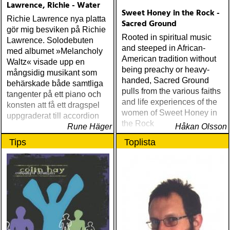
Lawrence, Richie - Water
Fame Studios Story 1961-
Sweet Honey in the Rock -
1973 (Kent) Steve Earle I’ll
Richie Lawrence nya platta
Sacred Ground
Never Get Out Of This
gör mig besviken på Richie
Rooted in spiritual music
World Alive (New West) OK
Lawrence. Solodebuten
and steeped in African-
Star Orchestra The Beat
med albumet »Melancholy
American tradition without
and the Melody (Rootsy)
Waltz« visade upp en
being preachy or heavy-
Chip Taylor Rock and Roll
mångsidig musikant som
handed, Sacred Ground
Joe (Trainwreck) Israel
behärskade både samtliga
pulls from the various faiths
Nash Gripka Barn Doors &
tangenter på ett piano och
and life experiences of the
Concrete Floors
konsten att få ett dragspel
women of Sweet Honey in
(Continental Song City)
uppgraderat till accordion
the Rock
Levon Helm Live At The
Rune Häger
Håkan Olsson
Ryman (Vanguard) Kjell
Tips
Toplista
Gustavsson and the
Rhythm 'n' Blues Orchestra
The Boogie Boys (KG
Music Production) Nick
Lowe The Old Magic
(Proper) Tom Waits Bad As
Me (Anti) Chip Taylor w
Paal Flaata & Ida Jenshus