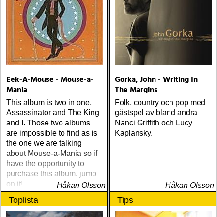
Eek-A-Mouse - Mouse-a-
Gorka, John - Writing In
Mania
The Margins
This album is two in one,
Folk, country och pop med
Assassinator and The King
gästspel av bland andra
and I. Those two albums
Nanci Griffith och Lucy
are impossible to find as is
Kaplansky.
the one we are talking
about Mouse-a-Mania so if
have the opportunity to
purchase this album, jump
on it!
Håkan Olsson
Håkan Olsson
Toplista
Tips