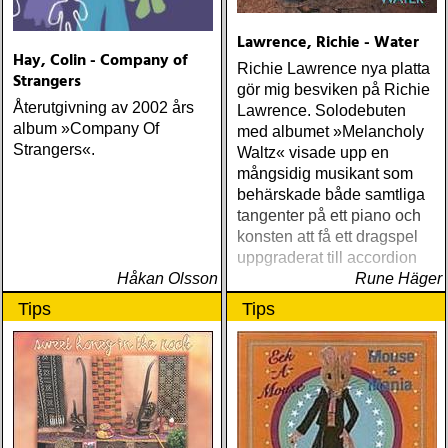
Lawrence, Richie - Water
Hay, Colin - Company of
Richie Lawrence nya platta
Strangers
gör mig besviken på Richie
Återutgivning av 2002 års
Lawrence. Solodebuten
album »Company Of
med albumet »Melancholy
Strangers«.
Waltz« visade upp en
mångsidig musikant som
behärskade både samtliga
tangenter på ett piano och
konsten att få ett dragspel
uppgraderat till accordion
Håkan Olsson
Rune Häger
Tips
Tips