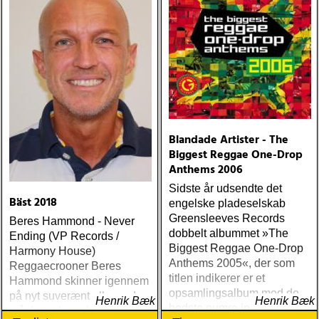
The Boogie Boys (KG
Music Production) Nick
Lowe The Old Magic
(Proper) Tom Waits Bad As
Me (Anti) Chip Taylor w
Paal Flaata & Ida Jenshus
On This Darkest Day
Blandade Artister - The
Biggest Reggae One-Drop
Anthems 2006
Sidste år udsendte det
Bäst 2018
engelske pladeselskab
Greensleeves Records
Beres Hammond - Never
dobbelt albummet »The
Ending (VP Records /
Biggest Reggae One-Drop
Harmony House)
Anthems 2005«, der som
Reggaecrooner Beres
titlen indikerer er et
Hammond skinner igennem
opsamlingsalbum med de
på nyt suverænt album, der
Henrik Bæk
Henrik Bæk
bedste numre indenfor den
måske er hans bedste