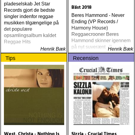
pladeselskab Jet Star
Bäst 2018
Records gjort de bedste
Beres Hammond - Never
singler indenfor reggae
Ending (VP Records /
musikken tilgængelige på
Harmony House)
det populære
Reggaecrooner Beres
opsamlingsalbum kaldet
Hammond skinner igennem
Reggae Hits
på nyt suverænt album, der
Henrik Bæk
Henrik Bæk
måske er hans bedste
Tips
Recension
gennem tiderne
West, Christa - Nothing Is
Sizzla - Crucial Times