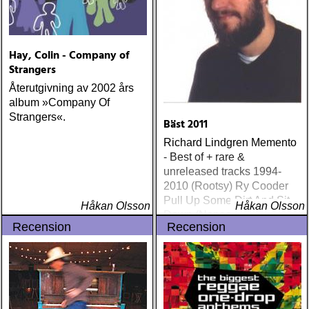
On This Darkest Day
Hay, Colin - Company of
Strangers
Återutgivning av 2002 års
album »Company Of
Strangers«.
Bäst 2011
Richard Lindgren Memento
- Best of + rare &
unreleased tracks 1994-
2010 (Rootsy) Ry Cooder
Pull Up Some Dirt And Sit
Håkan Olsson
Håkan Olsson
Down (Nonesuch) Tom
Recension
Recension
Russell Mesabi (Proper)
Deadman Take Up Your
Mat and Walk (Rootsy)
Eilen Jewel Queen of the
Minor Key (Signature
Sound) Matraca Berg The