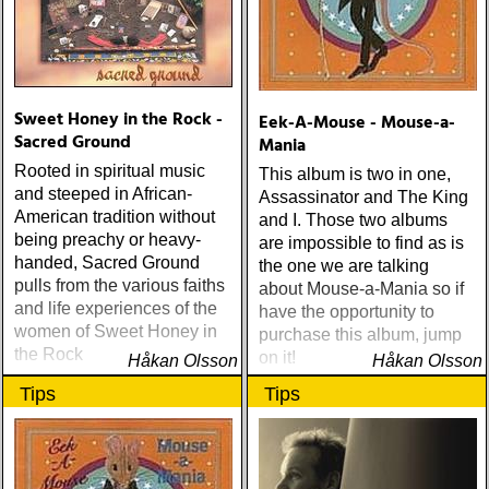
Sweet Honey in the Rock -
Eek-A-Mouse - Mouse-a-
Sacred Ground
Mania
Rooted in spiritual music
This album is two in one,
and steeped in African-
Assassinator and The King
American tradition without
and I. Those two albums
being preachy or heavy-
are impossible to find as is
handed, Sacred Ground
the one we are talking
pulls from the various faiths
about Mouse-a-Mania so if
and life experiences of the
have the opportunity to
women of Sweet Honey in
purchase this album, jump
the Rock
on it!
Håkan Olsson
Håkan Olsson
Tips
Tips