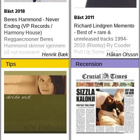
Bäst 2018
Bäst 2011
Beres Hammond - Never
Richard Lindgren Memento
Ending (VP Records /
- Best of + rare &
Harmony House)
unreleased tracks 1994-
Reggaecrooner Beres
2010 (Rootsy) Ry Cooder
Hammond skinner igennem
Pull Up Some Dirt And Sit
på nyt suverænt album, der
Henrik Bæk
Håkan Olsson
Down (Nonesuch) Tom
måske er hans bedste
Tips
Recension
Russell Mesabi (Proper)
gennem tiderne
Deadman Take Up Your
Mat and Walk (Rootsy)
Eilen Jewel Queen of the
Minor Key (Signature
Sound) Matraca Berg The
Dreaming Fields (Dualtone)
Amos Lee Mission Bell
(Blue Note) Lucinda
Williams Blessed (Lost
Highway) Various The
Fame Studios Story 1961-