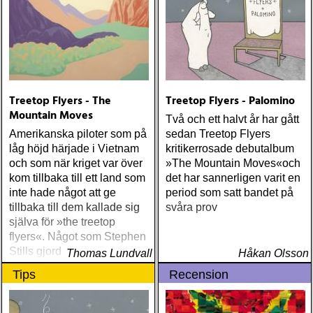
Treetop Flyers - The
Treetop Flyers - Palomino
Mountain Moves
Två och ett halvt år har gått
Amerikanska piloter som på
sedan Treetop Flyers
låg höjd härjade i Vietnam
kritikerrosade debutalbum
och som när kriget var över
»The Mountain Moves«och
kom tillbaka till ett land som
det har sannerligen varit en
inte hade något att ge
period som satt bandet på
tillbaka till dem kallade sig
svåra prov
själva för »the treetop
flyers«. Något som Stephen
Stills gjorde en, lite
Thomas Lundvall
Håkan Olsson
bortglömd, men fantastisk
Tips
Recension
låt av