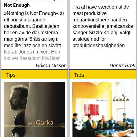
Not Enough
Fra at have været en af de
»Nothing Is Not Enough« är
mest produktive
ett högst intagande
reggaekunstnere har den
debutalbum. Seattletjejen
kontroversielle jamaicanske
har en av de där rösterna
sanger Sizzla Kalonji valgt
man gärna förälskar sig i:
at skrue ned for
med lite jazz och en skvätt
produktionshastigheden
Norah Jones i mixen. Hon
skriver dessutom bra låtar
Håkan Olsson
Henrik Bæk
Tips
Tips