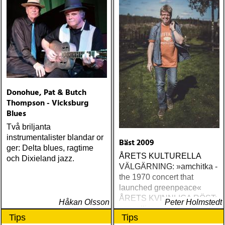
Music Production) Nick
Lowe The Old Magic
(Proper) Tom Waits Bad As
Me (Anti) Chip Taylor w
Paal Flaata & Ida Jenshus
On This Darkest Day
Donohue, Pat & Butch
Thompson - Vicksburg
Blues
Två briljanta
instrumentalister blandar or
Bäst 2009
ger: Delta blues, ragtime
ÅRETS KULTURELLA
och Dixieland jazz.
VÄLGÄRNING: »amchitka -
the 1970 concert that
launched greenpeace«
ÅRETS KVINNLIGA RÖST:
Håkan Olsson
Peter Holmstedt
amy allison : sheffield
Tips
Tips
streets (urban myth)