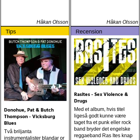
ÅRETS FLEET
FOXES/LOW ANTHEM:
dawes : north hills (ato)
ÅRETS 'LILLA' PAUL
Håkan Olsson
Håkan Olsson
SIMON: harper simon :
Tips
Recension
harper simon (tulsi) ÅRETS
JD SOUTHER: iain
matthews : joy mining
(matrix) ÅRETS FANBASE-
PROJEKT: jill sobule :
california years (pinko)
ÅRETS GUY CLARK: keith
miles : beyond the
headlights (house of trout)
ÅRETS
Rasites - Sex Violence &
AMERICA/BYRDS/EAGLES/JAYHAWKS:
Drugs
maplewood : yeti boombox
Donohue, Pat & Butch
Med et album, hvis titel
(tapete) ÅRETS
Thompson - Vicksburg
ligeså godt kunne være
SUPERGRUPP: monsters
Blues
taget fra et punk eller rock
of folk : monsters of folk
band bryder det engelske
Två briljanta
(rough trade) ÅRETS T-
reggaeband Ras Ites knap
instrumentalister blandar or
BONE BURNETT: