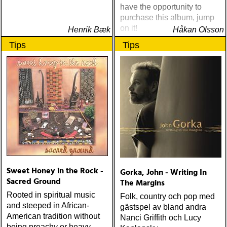
have the opportunity to
TYNGSTA & DYRASTE:
purchase this album, jump
neil young : archives
on it!
Henrik Bæk
(reprise) ÅRETS GRAM &
Håkan Olsson
EMMYLOU: sugarcane
Tips
Tips
jane : sugarcane jane
(admiral bean) ÅRETS FAB
FOUR: the beatles : mono
& stereo box (apple)
ÅRETS LIVE-DOKUMENT:
tom petty & the
heartbreakers : the live
anthology (reprise) ÅRETS
STUDIOÄSS: works
progress administration :
wpa (wpa records) ÅRETS
CÉLINE DION: zachary
Sweet Honey in the Rock -
Gorka, John - Writing In
richard : last kiss (artist
Sacred Ground
The Margins
garage)
Rooted in spiritual music
Folk, country och pop med
and steeped in African-
gästspel av bland andra
American tradition without
Nanci Griffith och Lucy
being preachy or heavy-