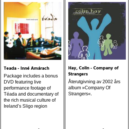
ÅRETS SKILSMÄSSA:
amy speace : the killer in
me (wildflower) ÅRETS
WILLIE NELSON; bob
cheevers : tall texas tales
(inbred) ÅRETS PLATTA,
ALLA KATEGORIER, HELT
ENKELT: citizen k : meet
citizen k (paraply) ÅRETS
MANLIGA RÖST: clarence
bucaro : new orleans
Hay, Colin - Company of
Teada - Inné Amárach
(hyena) ÅRETS GILLIAN
Strangers
WELCH: dave rawlings
Package includes a bonus
machine : a friend of a
Återutgivning av 2002 års
DVD featuring live
friend (acony) ÅRETS
album »Company Of
performance footage of
MEST UNDANGÖMDA:
Strangers«.
Téada and documentary of
david mead : almost &
the rich musical culture of
always (david mead)
Ireland’s Sligo region
ÅRETS FLEET
FOXES/LOW ANTHEM:
dawes : north hills (ato)