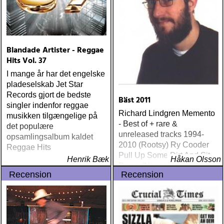
Blandade Artister - Reggae
Hits Vol. 37
I mange år har det engelske
pladeselskab Jet Star
Records gjort de bedste
Bäst 2011
singler indenfor reggae
Richard Lindgren Memento
musikken tilgængelige på
- Best of + rare &
det populære
unreleased tracks 1994-
opsamlingsalbum kaldet
2010 (Rootsy) Ry Cooder
Reggae Hits
Pull Up Some Dirt And Sit
Henrik Bæk
Håkan Olsson
Down (Nonesuch) Tom
Recension
Recension
Russell Mesabi (Proper)
Deadman Take Up Your
Mat and Walk (Rootsy)
Eilen Jewel Queen of the
Minor Key (Signature