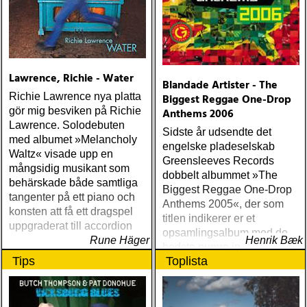
Dreaming Fields (Dualtone)
Amos Lee Mission Bell
(Blue Note) Lucinda
Williams Blessed (Lost
Highway) Various The
Lawrence, Richie - Water
Fame Studios Story 1961-
Blandade Artister - The
1973 (Kent) Steve Earle I’ll
Richie Lawrence nya platta
Biggest Reggae One-Drop
Never Get Out Of This
gör mig besviken på Richie
Anthems 2006
World Alive (New West) OK
Lawrence. Solodebuten
Sidste år udsendte det
Star Orchestra The Beat
med albumet »Melancholy
engelske pladeselskab
and the Melody (Rootsy)
Waltz« visade upp en
Greensleeves Records
Chip Taylor Rock and Roll
mångsidig musikant som
dobbelt albummet »The
Joe (Trainwreck) Israel
behärskade både samtliga
Biggest Reggae One-Drop
Nash Gripka Barn Doors &
tangenter på ett piano och
Anthems 2005«, der som
Concrete Floors
konsten att få ett dragspel
titlen indikerer er et
(Continental Song City)
uppgraderat till accordion
opsamlingsalbum med de
Levon Helm Live At The
Rune Häger
Henrik Bæk
bedste numre indenfor den
Ryman (Vanguard) Kjell
Tips
Toplista
populære reggaestil kaldet
Gustavsson and the
one-drop
Rhythm 'n' Blues Orchestra
The Boogie Boys (KG