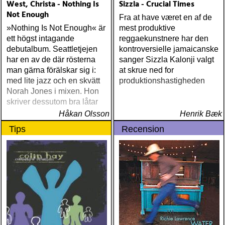
West, Christa - Nothing Is
Sizzla - Crucial Times
1973 (Kent) Steve Earle I’ll
Not Enough
Never Get Out Of This
Fra at have været en af de
World Alive (New West) OK
»Nothing Is Not Enough« är
mest produktive
Star Orchestra The Beat
ett högst intagande
reggaekunstnere har den
and the Melody (Rootsy)
debutalbum. Seattletjejen
kontroversielle jamaicanske
Chip Taylor Rock and Roll
har en av de där rösterna
sanger Sizzla Kalonji valgt
Joe (Trainwreck) Israel
man gärna förälskar sig i:
at skrue ned for
Nash Gripka Barn Doors &
med lite jazz och en skvätt
produktionshastigheden
Concrete Floors
Norah Jones i mixen. Hon
(Continental Song City)
skriver dessutom bra låtar
Levon Helm Live At The
Håkan Olsson
Henrik Bæk
Ryman (Vanguard) Kjell
Tips
Recension
Gustavsson and the
Rhythm 'n' Blues Orchestra
The Boogie Boys (KG
Music Production) Nick
Lowe The Old Magic
(Proper) Tom Waits Bad As
Me (Anti) Chip Taylor w
Paal Flaata & Ida Jenshus
On This Darkest Day