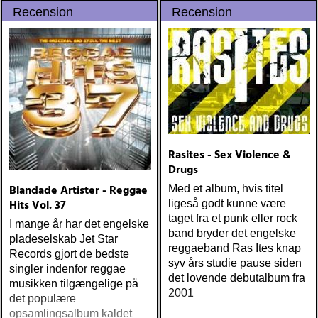
Recension
Recension
streets (urban myth)
ÅRETS SKILSMÄSSA:
amy speace : the killer in
me (wildflower) ÅRETS
WILLIE NELSON; bob
cheevers : tall texas tales
(inbred) ÅRETS PLATTA,
ALLA KATEGORIER, HELT
ENKELT: citizen k : meet
citizen k (paraply) ÅRETS
Rasites - Sex Violence &
MANLIGA RÖST: clarence
Drugs
bucaro : new orleans
Blandade Artister - Reggae
Med et album, hvis titel
(hyena) ÅRETS GILLIAN
Hits Vol. 37
ligeså godt kunne være
WELCH: dave rawlings
taget fra et punk eller rock
machine : a friend of a
I mange år har det engelske
band bryder det engelske
friend (acony) ÅRETS
pladeselskab Jet Star
reggaeband Ras Ites knap
MEST UNDANGÖMDA:
Records gjort de bedste
syv års studie pause siden
david mead : almost &
singler indenfor reggae
det lovende debutalbum fra
always (david mead)
musikken tilgængelige på
2001
ÅRETS FLEET
det populære
FOXES/LOW ANTHEM:
opsamlingsalbum kaldet