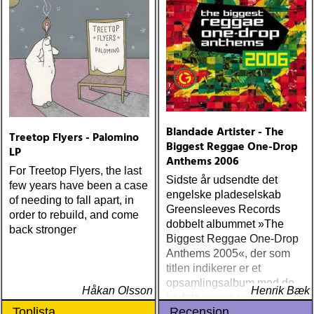
Blandade Artister - The
Treetop Flyers - Palomino
Biggest Reggae One-Drop
LP
Anthems 2006
For Treetop Flyers, the last
Sidste år udsendte det
few years have been a case
engelske pladeselskab
of needing to fall apart, in
Greensleeves Records
order to rebuild, and come
dobbelt albummet »The
back stronger
Biggest Reggae One-Drop
Anthems 2005«, der som
titlen indikerer er et
opsamlingsalbum med de
Håkan Olsson
Henrik Bæk
bedste numre indenfor den
Toplista
Recension
populære reggaestil kaldet