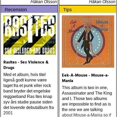
ÅRETS 'LILLA' PAUL
Håkan Olsson
Håkan Olsson
SIMON: harper simon :
Recension
Tips
harper simon (tulsi) ÅRETS
JD SOUTHER: iain
matthews : joy mining
(matrix) ÅRETS FANBASE-
PROJEKT: jill sobule :
california years (pinko)
ÅRETS GUY CLARK: keith
miles : beyond the
headlights (house of trout)
ÅRETS
Rasites - Sex Violence &
AMERICA/BYRDS/EAGLES/
Drugs
maplewood : yeti boombox
Eek-A-Mouse - Mouse-a-
Med et album, hvis titel
(tapete) ÅRETS
Mania
ligeså godt kunne være
SUPERGRUPP: monsters
taget fra et punk eller rock
This album is two in one,
of folk : monsters of folk
band bryder det engelske
Assassinator and The King
(rough trade) ÅRETS T-
reggaeband Ras Ites knap
and I. Those two albums
BONE BURNETT:
syv års studie pause siden
are impossible to find as is
moonalice : moonalice (a
det lovende debutalbum fra
the one we are talking
minor label) ÅRETS
2001
about Mouse-a-Mania so if
STÖRSTA, VÄRSTA,