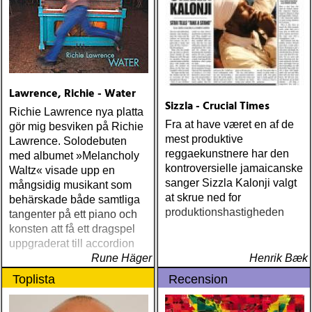
Sound) Matraca Berg The
Dreaming Fields (Dualtone)
Amos Lee Mission Bell
(Blue Note) Lucinda
Williams Blessed (Lost
Highway) Various The
Lawrence, Richie - Water
Fame Studios Story 1961-
Sizzla - Crucial Times
1973 (Kent) Steve Earle I’ll
Richie Lawrence nya platta
Never Get Out Of This
Fra at have været en af de
gör mig besviken på Richie
World Alive (New West) OK
mest produktive
Lawrence. Solodebuten
Star Orchestra The Beat
reggaekunstnere har den
med albumet »Melancholy
and the Melody (Rootsy)
kontroversielle jamaicanske
Waltz« visade upp en
Chip Taylor Rock and Roll
sanger Sizzla Kalonji valgt
mångsidig musikant som
Joe (Trainwreck) Israel
at skrue ned for
behärskade både samtliga
Nash Gripka Barn Doors &
produktionshastigheden
tangenter på ett piano och
Concrete Floors
konsten att få ett dragspel
(Continental Song City)
uppgraderat till accordion
Levon Helm Live At The
Rune Häger
Henrik Bæk
Ryman (Vanguard) Kjell
Toplista
Recension
Gustavsson and the
Rhythm 'n' Blues Orchestra