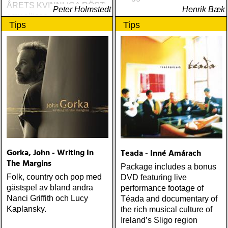
ÅRETS KVINNLIGA RÖST:
Peter Holmstedt
Henrik Bæk
amy allison : sheffield
Tips
Tips
streets (urban myth)
ÅRETS SKILSMÄSSA:
amy speace : the killer in
me (wildflower) ÅRETS
WILLIE NELSON; bob
cheevers : tall texas tales
(inbred) ÅRETS PLATTA,
ALLA KATEGORIER, HELT
ENKELT: citizen k : meet
citizen k (paraply) ÅRETS
MANLIGA RÖST: clarence
bucaro : new orleans
Gorka, John - Writing In
Teada - Inné Amárach
(hyena) ÅRETS GILLIAN
The Margins
WELCH: dave rawlings
Package includes a bonus
machine : a friend of a
Folk, country och pop med
DVD featuring live
friend (acony) ÅRETS
gästspel av bland andra
performance footage of
MEST UNDANGÖMDA:
Nanci Griffith och Lucy
Téada and documentary of
david mead : almost &
Kaplansky.
the rich musical culture of
always (david mead)
Ireland’s Sligo region