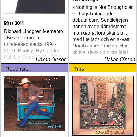
»Nothing Is Not Enough« är
ett högst intagande
debutalbum. Seattletjejen
Bäst 2011
har en av de där rösterna
Richard Lindgren Memento
man gärna förälskar sig i:
- Best of + rare &
med lite jazz och en skvätt
unreleased tracks 1994-
Norah Jones i mixen. Hon
2010 (Rootsy) Ry Cooder
skriver dessutom bra låtar
Pull Up Some Dirt And Sit
Håkan Olsson
Håkan Olsson
Down (Nonesuch) Tom
Recension
Tips
Russell Mesabi (Proper)
Deadman Take Up Your
Mat and Walk (Rootsy)
Eilen Jewel Queen of the
Minor Key (Signature
Sound) Matraca Berg The
Dreaming Fields (Dualtone)
Amos Lee Mission Bell
(Blue Note) Lucinda
Williams Blessed (Lost
Highway) Various The