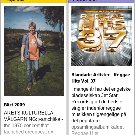
one-drop
Blandade Artister - Reggae
Hits Vol. 37
I mange år har det engelske
pladeselskab Jet Star
Records gjort de bedste
Bäst 2009
singler indenfor reggae
ÅRETS KULTURELLA
musikken tilgængelige på
VÄLGÄRNING: »amchitka -
det populære
the 1970 concert that
opsamlingsalbum kaldet
launched greenpeace«
Reggae Hits