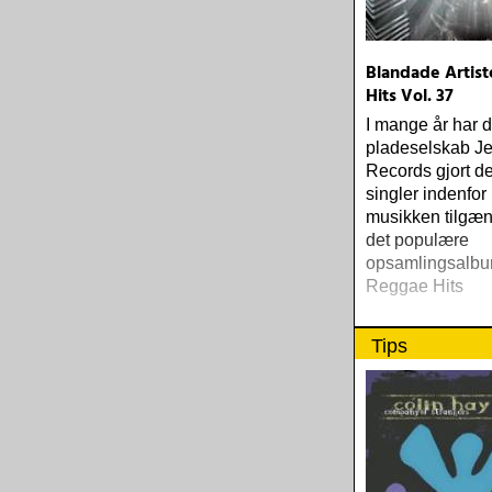
Blandade Artist
Hits Vol. 37
I mange år har 
pladeselskab Je
Records gjort d
singler indenfor
musikken tilgæn
det populære
opsamlingsalbu
Reggae Hits
Tips