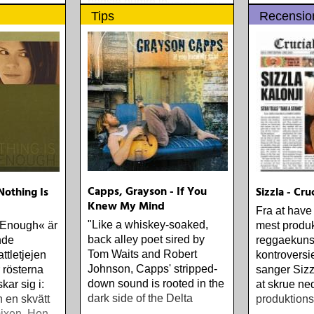
bedste numre indenfor den
Tips
Recensio
populære reggaestil kaldet
one-drop
Capps, Grayson - If You
Nothing Is
Sizzla - Cru
Knew My Mind
Fra at have
"Like a whiskey-soaked,
 Enough« är
mest produk
back alley poet sired by
nde
reggaekuns
Tom Waits and Robert
ttletjejen
kontroversi
Johnson, Capps' stripped-
 rösterna
sanger Sizz
down sound is rooted in the
kar sig i:
at skrue ned
dark side of the Delta
h en skvätt
produktion
ixen. Hon