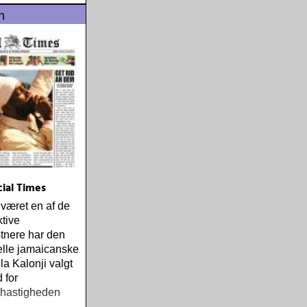
n
cial Times
 været en af de
tive
tnere har den
elle jamaicanske
la Kalonji valgt
 for
shastigheden