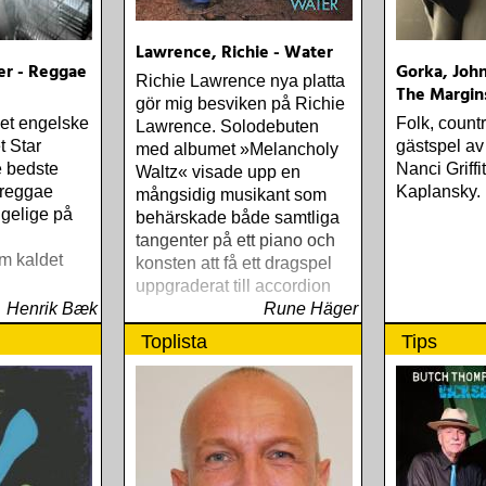
Lawrence, Richie - Water
er - Reggae
Gorka, John
Richie Lawrence nya platta
The Margin
gör mig besviken på Richie
det engelske
Folk, count
Lawrence. Solodebuten
t Star
gästspel av
med albumet »Melancholy
e bedste
Nanci Griff
Waltz« visade upp en
 reggae
Kaplansky.
mångsidig musikant som
gelige på
behärskade både samtliga
tangenter på ett piano och
m kaldet
konsten att få ett dragspel
uppgraderat till accordion
Henrik Bæk
Rune Häger
Toplista
Tips