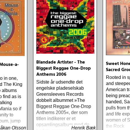
Blandade Artister - The
Sweet Hone
Mouse-a-
Biggest Reggae One-Drop
Sacred Gro
Anthems 2006
Rooted in s
o in one,
Sidste år udsendte det
and steeped
nd The King
engelske pladeselskab
American tr
o albums
Greensleeves Records
being preac
 find as is
dobbelt albummet »The
handed, Sa
alking
Biggest Reggae One-Drop
pulls from t
ania so if
Anthems 2005«, der som
and life exp
nity to
titlen indikerer er et
women of S
lbum, jump
opsamlingsalbum med de
the Rock
åkan Olsson
Henrik Bæk