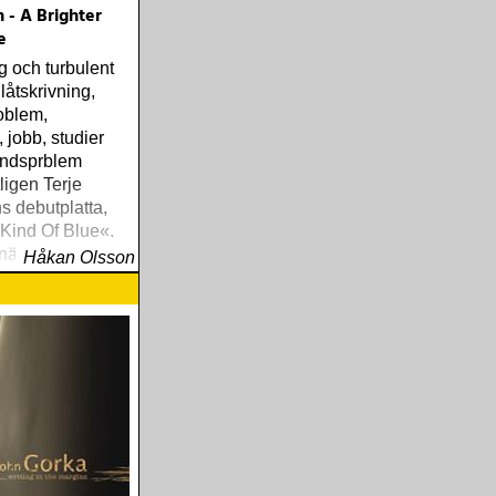
 - A Brighter
e
g och turbulent
låtskrivning,
oblem,
 jobb, studier
ndsprblem
igen Terje
 debutplatta,
 Kind Of Blue«.
nära, enkelt och
Håkan Olsson
handlar om
 och historier
 mans liv