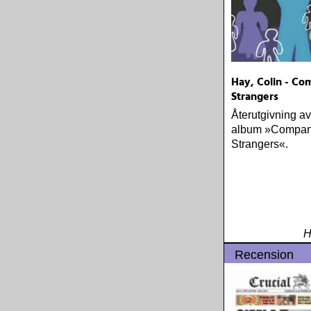
Hay, Colin - Co
Strangers
Återutgivning a
album »Compan
Strangers«.
H
Recension