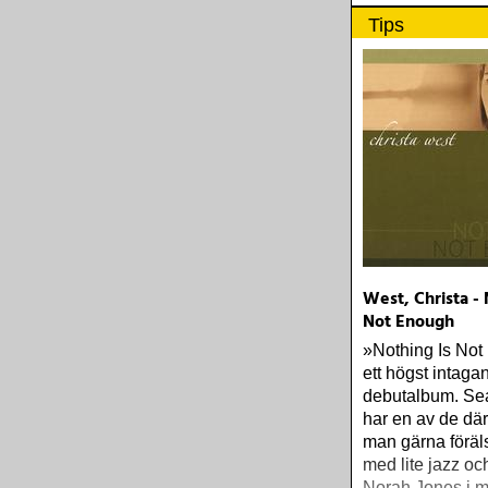
Tips
West, Christa - 
Not Enough
»Nothing Is Not
ett högst intaga
debutalbum. Sea
har en av de där
man gärna föräls
med lite jazz oc
Norah Jones i m