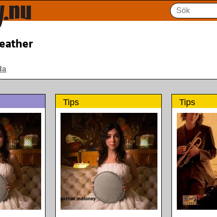
eather
da
Tips
Tips