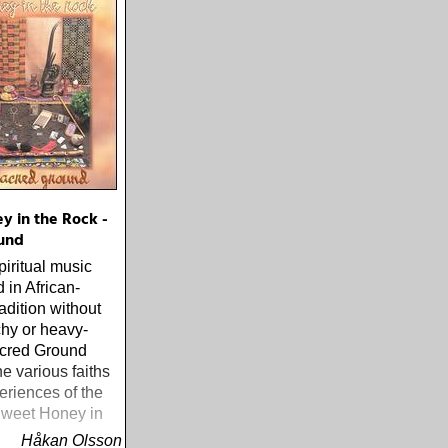
y in the Rock -
und
piritual music
 in African-
adition without
hy or heavy-
cred Ground
he various faiths
eriences of the
weet Honey in
Håkan Olsson