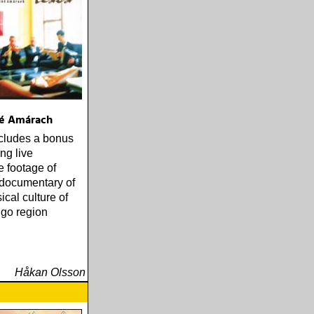
né Amárach
cludes a bonus
ng live
 footage of
documentary of
ical culture of
igo region
Håkan Olsson