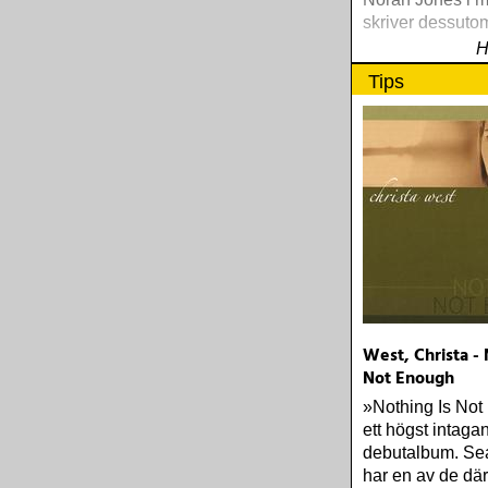
skriver dessutom
H
Tips
West, Christa - 
Not Enough
»Nothing Is Not
ett högst intaga
debutalbum. Sea
har en av de där