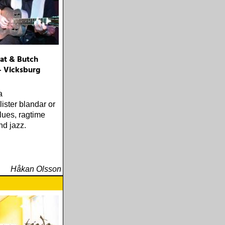
at & Butch
 Vicksburg
a
ister blandar or
blues, ragtime
nd jazz.
Håkan Olsson