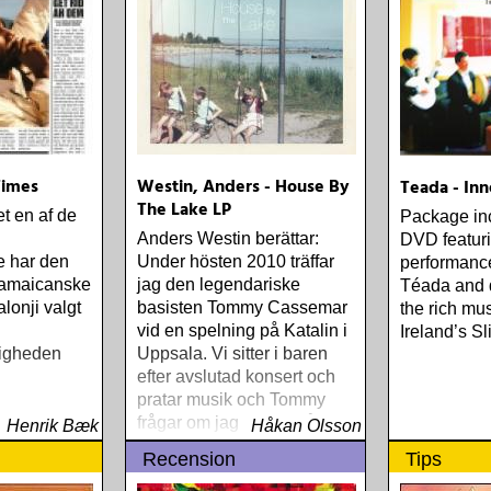
 Times
Westin, Anders - House By
Teada - In
The Lake LP
t en af de
Package in
Anders Westin berättar:
DVD featuri
e har den
Under hösten 2010 träffar
performance
 jamaicanske
jag den legendariske
Téada and 
lonji valgt
basisten Tommy Cassemar
the rich mus
vid en spelning på Katalin i
Ireland’s Sl
tigheden
Uppsala. Vi sitter i baren
efter avslutad konsert och
pratar musik och Tommy
frågar om jag spelar något
Henrik Bæk
Håkan Olsson
instrument
Recension
Tips