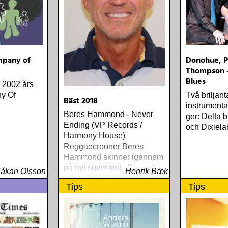
mpany of
Donohue, P
Thompson -
Blues
v 2002 års
y Of
Två briljant
Bäst 2018
instrumental
Beres Hammond - Never
ger: Delta 
Ending (VP Records /
och Dixiela
Harmony House)
Reggaecrooner Beres
Hammond skinner igennem
på nyt suverænt album, der
åkan Olsson
Henrik Bæk
måske er hans bedste
Tips
Tips
gennem tiderne