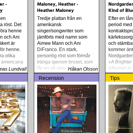
er -
Maloney, Heather -
Nordgarden
ey
Heather Maloney
Kind of Blu
gen
Tredje plattan från en
Efter en lån
a röst. Det
amerikansk
period med 
mföra henne
singer/songwriter som
kontraktspr
n och Ani
jämförts med namn som
kärlekssorg,
kert är
Aimee Mann och Ani
och stämba
 för henne.
DiFranco. En stark,
kommer äntl
ra olika
personlig röst som förmår
Nordgardens
, americana
tränga igenom bruset, som
»A Brighter
rdentlig dos
får en att stanna upp och
Albumet är 
as Lundvall
Håkan Olsson
k
lyssna. På minnesvärda
ärligt och 
Recension
Tips
låtar och angelägna texter.
upplevelser
från en ung