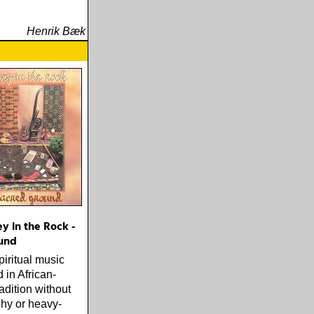
Henrik Bæk
y in the Rock -
und
piritual music
 in African-
adition without
hy or heavy-