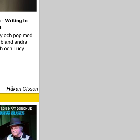
 - Writing In
s
ry och pop med
 bland andra
ith och Lucy
Håkan Olsson