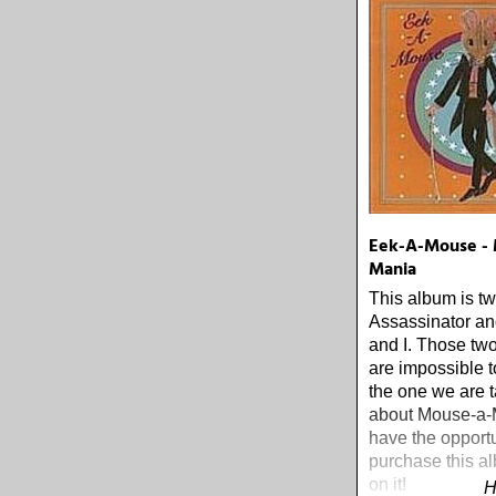
Eek-A-Mouse - 
Mania
This album is tw
Assassinator a
and I. Those tw
are impossible to
the one we are t
about Mouse-a-M
have the opportu
purchase this a
on it!
H