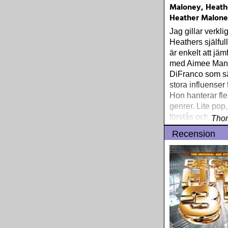
Maloney, Heath
Heather Malon
Jag gillar verkli
Heathers själfull
är enkelt att jä
med Aimee Man
DiFranco som sä
stora influenser
Hon hanterar fle
genrer. Lite pop
förstås och en o
Thom
Joni Mitchell-fol
Recension