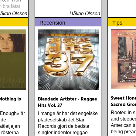
 bra låtar
åkan Olsson
Håkan Olsson
Recension
Tips
Sweet Hone
Nothing Is
Blandade Artister - Reggae
Sacred Gro
Hits Vol. 37
Rooted in s
 Enough« är
I mange år har det engelske
and steeped
nde
pladeselskab Jet Star
American tr
ttletjejen
Records gjort de bedste
being preac
 rösterna
singler indenfor reggae