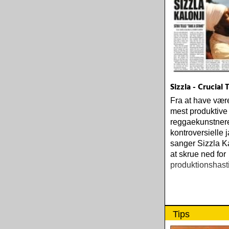
Sizzla - Crucial
Fra at have være
mest produktive
reggaekunstner
kontroversielle
sanger Sizzla Ka
at skrue ned for
produktionshas
Tips