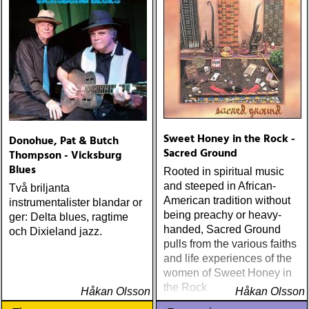
Sweet Honey in the Rock -
Donohue, Pat & Butch
Sacred Ground
Thompson - Vicksburg
Blues
Rooted in spiritual music
and steeped in African-
Två briljanta
American tradition without
instrumentalister blandar or
being preachy or heavy-
ger: Delta blues, ragtime
handed, Sacred Ground
och Dixieland jazz.
pulls from the various faiths
and life experiences of the
women of Sweet Honey in
the Rock
Håkan Olsson
Håkan Olsson