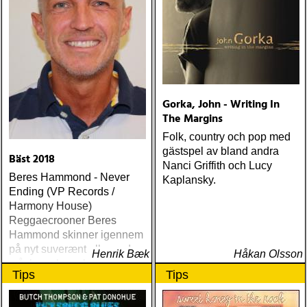
Gorka, John - Writing In
The Margins
Folk, country och pop med
gästspel av bland andra
Bäst 2018
Nanci Griffith och Lucy
Beres Hammond - Never
Kaplansky.
Ending (VP Records /
Harmony House)
Reggaecrooner Beres
Hammond skinner igennem
på nyt suverænt album, der
Henrik Bæk
Håkan Olsson
måske er hans bedste
Tips
Tips
gennem tiderne