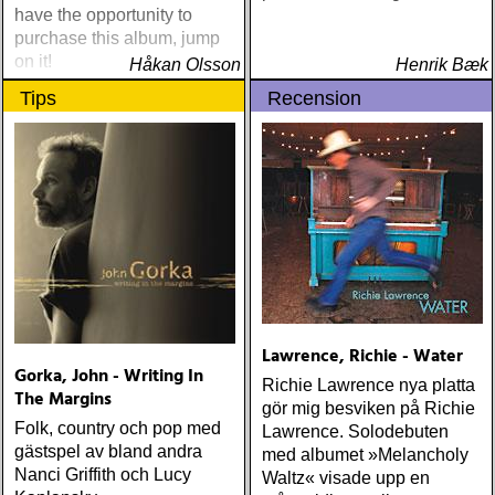
have the opportunity to
purchase this album, jump
on it!
Håkan Olsson
Henrik Bæk
Tips
Recension
Lawrence, Richie - Water
Gorka, John - Writing In
Richie Lawrence nya platta
The Margins
gör mig besviken på Richie
Folk, country och pop med
Lawrence. Solodebuten
gästspel av bland andra
med albumet »Melancholy
Nanci Griffith och Lucy
Waltz« visade upp en