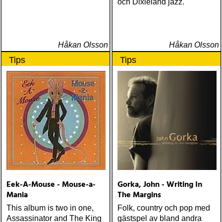
och Dixieland jazz.
Håkan Olsson
Håkan Olsson
Tips
Tips
Eek-A-Mouse - Mouse-a-
Gorka, John - Writing In
Mania
The Margins
This album is two in one,
Folk, country och pop med
Assassinator and The King
gästspel av bland andra