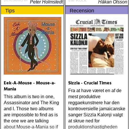
the Rock
Peter Holmstedt
Håkan Olsson
flamingo (island) elton john
Tips
Recension
& leon russell : the union
(mercury) justin currie : the
great war (ryko)
meadowland : harbours
(oaks of mamre) rumer :
seasons of my soul
(atlantic) rob thompson :
dust (angel air) roky
erickson w/okkervil river :
true love cast out all evil
(anti-) steve poltz :
dreamhouse (seedling)
Eek-A-Mouse - Mouse-a-
Sizzla - Crucial Times
Mania
Fra at have været en af de
This album is two in one,
mest produktive
Assassinator and The King
reggaekunstnere har den
and I. Those two albums
kontroversielle jamaicanske
are impossible to find as is
sanger Sizzla Kalonji valgt
the one we are talking
at skrue ned for
about Mouse-a-Mania so if
produktionshastigheden