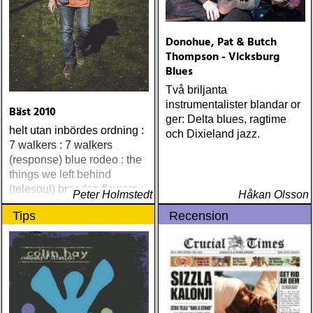
Donohue, Pat & Butch
Thompson - Vicksburg
Blues
Två briljanta
instrumentalister blandar or
Bäst 2010
ger: Delta blues, ragtime
helt utan inbördes ordning :
och Dixieland jazz.
7 walkers : 7 walkers
(response) blue rodeo : the
things we left behind
(telesoul) brandon flowers :
Peter Holmstedt
Håkan Olsson
flamingo (island) elton john
Tips
Recension
& leon russell : the union
(mercury) justin currie : the
great war (ryko)
meadowland : harbours
(oaks of mamre) rumer :
seasons of my soul
(atlantic) rob thompson :