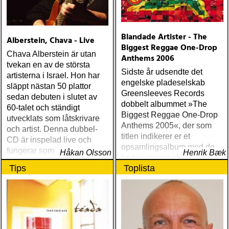
Blandade Artister - The
Alberstein, Chava - Live
Biggest Reggae One-Drop
Chava Alberstein är utan
Anthems 2006
tvekan en av de största
Sidste år udsendte det
artisterna i Israel. Hon har
engelske pladeselskab
släppt nästan 50 plattor
Greensleeves Records
sedan debuten i slutet av
dobbelt albummet »The
60-talet och ständigt
Biggest Reggae One-Drop
utvecklats som låtskrivare
Anthems 2005«, der som
och artist. Denna dubbel-
titlen indikerer er et
CD är inspelad live och
opsamlingsalbum med de
fungerar som en utmärkt
Håkan Olsson
Henrik Bæk
bedste numre indenfor den
introduktion till denna
Tips
Toplista
populære reggaestil kaldet
världsartist.
one-drop