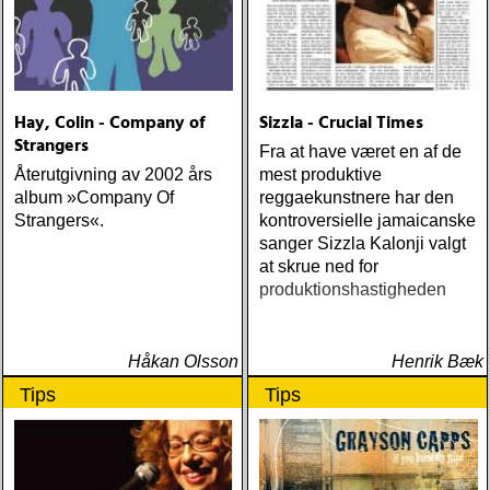
dust (angel air) roky
erickson w/okkervil river :
true love cast out all evil
(anti-) steve poltz :
dreamhouse (seedling)
Hay, Colin - Company of
Sizzla - Crucial Times
Strangers
Fra at have været en af de
Återutgivning av 2002 års
mest produktive
album »Company Of
reggaekunstnere har den
Strangers«.
kontroversielle jamaicanske
sanger Sizzla Kalonji valgt
at skrue ned for
produktionshastigheden
Håkan Olsson
Henrik Bæk
Tips
Tips