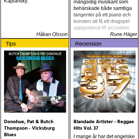
Kaplansky.
mångsidig musikant som
behärskade både samtliga
tangenter på ett piano och
konsten att få ett dragspel
uppgraderat till accordion
Håkan Olsson
Rune Häger
Tips
Recension
Donohue, Pat & Butch
Blandade Artister - Reggae
Thompson - Vicksburg
Hits Vol. 37
Blues
I mange år har det engelske