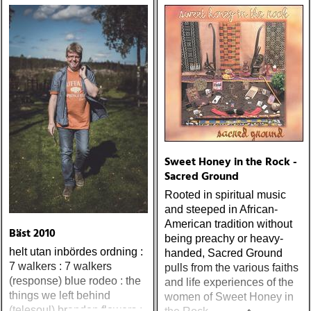
Sweet Honey in the Rock -
Sacred Ground
Rooted in spiritual music
and steeped in African-
American tradition without
Bäst 2010
being preachy or heavy-
helt utan inbördes ordning :
handed, Sacred Ground
7 walkers : 7 walkers
pulls from the various faiths
(response) blue rodeo : the
and life experiences of the
things we left behind
women of Sweet Honey in
(telesoul) brandon flowers :