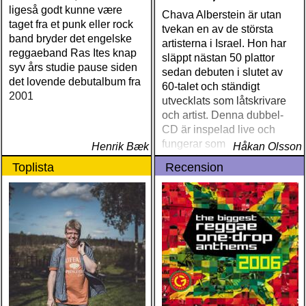
ligeså godt kunne være
Chava Alberstein är utan
taget fra et punk eller rock
tvekan en av de största
band bryder det engelske
artisterna i Israel. Hon har
reggaeband Ras Ites knap
släppt nästan 50 plattor
syv års studie pause siden
sedan debuten i slutet av
det lovende debutalbum fra
60-talet och ständigt
2001
utvecklats som låtskrivare
och artist. Denna dubbel-
CD är inspelad live och
fungerar som en utmärkt
Henrik Bæk
Håkan Olsson
introduktion till denna
Toplista
Recension
världsartist.