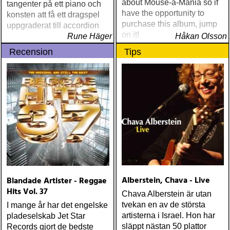
about Mouse-a-Mania so if
tangenter på ett piano och
have the opportunity to
konsten att få ett dragspel
purchase this album, jump
uppgraderat till accordion
on it!
Rune Häger
Håkan Olsson
Recension
Tips
Alberstein, Chava - Live
Blandade Artister - Reggae
Hits Vol. 37
Chava Alberstein är utan
tvekan en av de största
I mange år har det engelske
artisterna i Israel. Hon har
pladeselskab Jet Star
släppt nästan 50 plattor
Records gjort de bedste