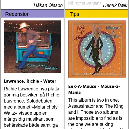
på nyt suverænt album, der
Håkan Olsson
Henrik Bæk
måske er hans bedste
Recension
Tips
gennem tiderne
Lawrence, Richie - Water
Eek-A-Mouse - Mouse-a-
Richie Lawrence nya platta
Mania
gör mig besviken på Richie
This album is two in one,
Lawrence. Solodebuten
Assassinator and The King
med albumet »Melancholy
and I. Those two albums
Waltz« visade upp en
are impossible to find as is
mångsidig musikant som
the one we are talking
behärskade både samtliga