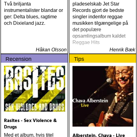
Två briljanta
pladeselskab Jet Star
instrumentalister blandar or
Records gjort de bedste
ger: Delta blues, ragtime
singler indenfor reggae
och Dixieland jazz.
musikken tilgængelige på
det populære
opsamlingsalbum kaldet
Reggae Hits
Håkan Olsson
Henrik Bæk
Recension
Tips
Rasites - Sex Violence &
Drugs
Alberstein, Chava - Live
Med et album, hvis titel