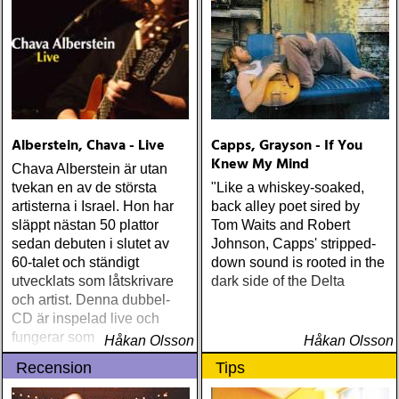
Alberstein, Chava - Live
Capps, Grayson - If You
Knew My Mind
Chava Alberstein är utan
tvekan en av de största
"Like a whiskey-soaked,
artisterna i Israel. Hon har
back alley poet sired by
släppt nästan 50 plattor
Tom Waits and Robert
sedan debuten i slutet av
Johnson, Capps' stripped-
60-talet och ständigt
down sound is rooted in the
utvecklats som låtskrivare
dark side of the Delta
och artist. Denna dubbel-
CD är inspelad live och
fungerar som en utmärkt
Håkan Olsson
Håkan Olsson
introduktion till denna
Recension
Tips
världsartist.