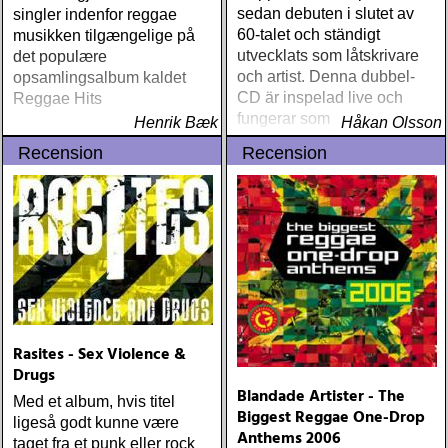
sedan debuten i slutet av
singler indenfor reggae
60-talet och ständigt
musikken tilgængelige på
utvecklats som låtskrivare
det populære
och artist. Denna dubbel-
opsamlingsalbum kaldet
CD är inspelad live och
Reggae Hits
fungerar som en utmärkt
Henrik Bæk
Håkan Olsson
introduktion till denna
Recension
Recension
världsartist.
Rasites - Sex Violence &
Drugs
Blandade Artister - The
Med et album, hvis titel
Biggest Reggae One-Drop
ligeså godt kunne være
Anthems 2006
taget fra et punk eller rock