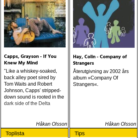
Capps, Grayson - If You
Hay, Colin - Company of
Knew My Mind
Strangers
"Like a whiskey-soaked,
Återutgivning av 2002 års
back alley poet sired by
album »Company Of
Tom Waits and Robert
Strangers«.
Johnson, Capps' stripped-
down sound is rooted in the
dark side of the Delta
Håkan Olsson
Håkan Olsson
Toplista
Tips