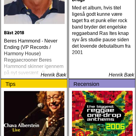
Drugs
Med et album, hvis titel
ligeså godt kunne være
taget fra et punk eller rock
band bryder det engelske
Bäst 2018
reggaeband Ras Ites knap
syv års studie pause siden
Beres Hammond - Never
det lovende debutalbum fra
Ending (VP Records /
2001
Harmony House)
Reggaecrooner Beres
Hammond skinner igennem
på nyt suverænt album, der
Henrik Bæk
Henrik Bæk
måske er hans bedste
Tips
Recension
gennem tiderne