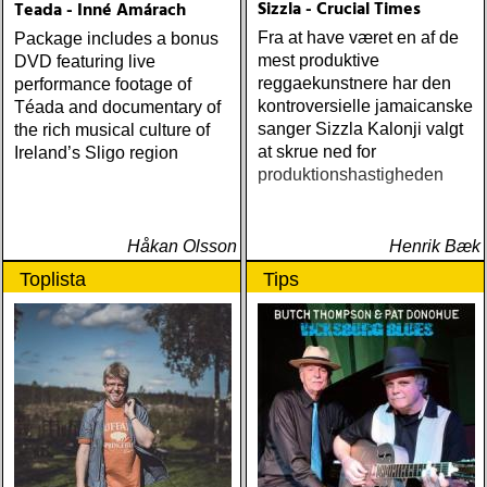
Sizzla - Crucial Times
Teada - Inné Amárach
Fra at have været en af de
Package includes a bonus
mest produktive
DVD featuring live
reggaekunstnere har den
performance footage of
kontroversielle jamaicanske
Téada and documentary of
sanger Sizzla Kalonji valgt
the rich musical culture of
at skrue ned for
Ireland’s Sligo region
produktionshastigheden
Håkan Olsson
Henrik Bæk
Toplista
Tips