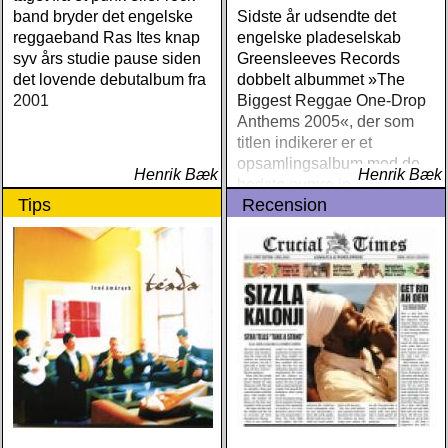
band bryder det engelske
Sidste år udsendte det
reggaeband Ras Ites knap
engelske pladeselskab
syv års studie pause siden
Greensleeves Records
det lovende debutalbum fra
dobbelt albummet »The
2001
Biggest Reggae One-Drop
Anthems 2005«, der som
titlen indikerer er et
opsamlingsalbum med de
Henrik Bæk
Henrik Bæk
bedste numre indenfor den
Tips
Recension
populære reggaestil kaldet
one-drop