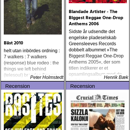
Blandade Artister - The
Biggest Reggae One-Drop
Anthems 2006
Sidste år udsendte det
engelske pladeselskab
Bäst 2010
Greensleeves Records
dobbelt albummet »The
helt utan inbördes ordning :
Biggest Reggae One-Drop
7 walkers : 7 walkers
Anthems 2005«, der som
(response) blue rodeo : the
titlen indikerer er et
things we left behind
opsamlingsalbum med de
(telesoul) brandon flowers :
Peter Holmstedt
Henrik Bæk
bedste numre indenfor den
flamingo (island) elton john
Recension
Recension
populære reggaestil kaldet
& leon russell : the union
one-drop
(mercury) justin currie : the
great war (ryko)
meadowland : harbours
(oaks of mamre) rumer :
seasons of my soul
(atlantic) rob thompson :
dust (angel air) roky