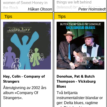
things we left behind
women of Sweet Honey in
(telesoul) brandon flowers :
the Rock
Håkan Olsson
Peter Holmstedt
flamingo (island) elton john
Tips
Tips
& leon russell : the union
(mercury) justin currie : the
great war (ryko)
meadowland : harbours
(oaks of mamre) rumer :
seasons of my soul
(atlantic) rob thompson :
dust (angel air) roky
erickson w/okkervil river :
true love cast out all evil
(anti-) steve poltz :
dreamhouse (seedling)
Hay, Colin - Company of
Donohue, Pat & Butch
Strangers
Thompson - Vicksburg
Blues
Återutgivning av 2002 års
album »Company Of
Två briljanta
Strangers«.
instrumentalister blandar or
ger: Delta blues, ragtime