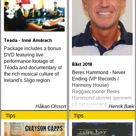
Teada - Inné Amárach
Package includes a bonus
DVD featuring live
performance footage of
Bäst 2018
Téada and documentary of
Beres Hammond - Never
the rich musical culture of
Ending (VP Records /
Ireland’s Sligo region
Harmony House)
Reggaecrooner Beres
Hammond skinner igennem
på nyt suverænt album, der
Håkan Olsson
Henrik Bæk
måske er hans bedste
Tips
Tips
gennem tiderne