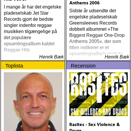
Anthems 2006
I mange år har det engelske
Sidste år udsendte det
pladeselskab Jet Star
engelske pladeselskab
Records gjort de bedste
Greensleeves Records
singler indenfor reggae
dobbelt albummet »The
musikken tilgængelige på
Biggest Reggae One-Drop
det populære
Anthems 2005«, der som
opsamlingsalbum kaldet
titlen indikerer er et
Reggae Hits
opsamlingsalbum med de
Henrik Bæk
Henrik Bæk
bedste numre indenfor den
Toplista
Recension
populære reggaestil kaldet
one-drop
Rasites - Sex Violence &