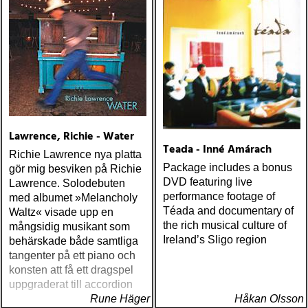
Lawrence, Richie - Water
Teada - Inné Amárach
Richie Lawrence nya platta
Package includes a bonus
gör mig besviken på Richie
DVD featuring live
Lawrence. Solodebuten
performance footage of
med albumet »Melancholy
Téada and documentary of
Waltz« visade upp en
the rich musical culture of
mångsidig musikant som
Ireland’s Sligo region
behärskade både samtliga
tangenter på ett piano och
konsten att få ett dragspel
uppgraderat till accordion
Rune Häger
Håkan Olsson