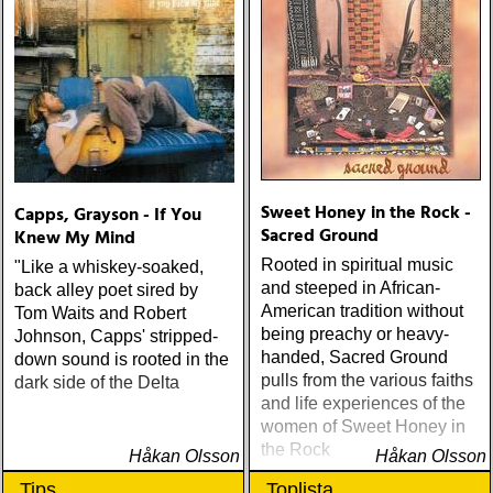
Sweet Honey in the Rock -
Capps, Grayson - If You
Sacred Ground
Knew My Mind
Rooted in spiritual music
"Like a whiskey-soaked,
and steeped in African-
back alley poet sired by
American tradition without
Tom Waits and Robert
being preachy or heavy-
Johnson, Capps' stripped-
handed, Sacred Ground
down sound is rooted in the
pulls from the various faiths
dark side of the Delta
and life experiences of the
women of Sweet Honey in
the Rock
Håkan Olsson
Håkan Olsson
Tips
Toplista