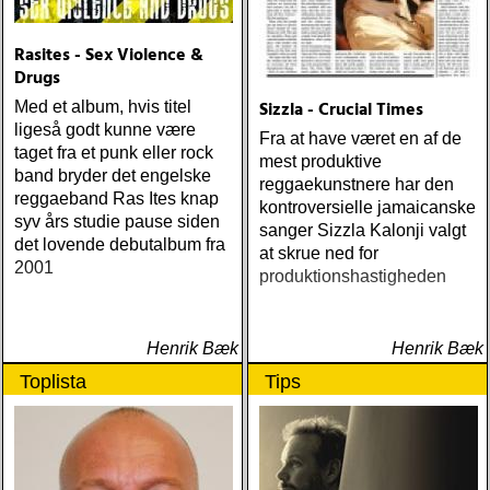
erickson w/okkervil river :
true love cast out all evil
Rasites - Sex Violence &
(anti-) steve poltz :
Drugs
dreamhouse (seedling)
Sizzla - Crucial Times
Med et album, hvis titel
ligeså godt kunne være
Fra at have været en af de
taget fra et punk eller rock
mest produktive
band bryder det engelske
reggaekunstnere har den
reggaeband Ras Ites knap
kontroversielle jamaicanske
syv års studie pause siden
sanger Sizzla Kalonji valgt
det lovende debutalbum fra
at skrue ned for
2001
produktionshastigheden
Henrik Bæk
Henrik Bæk
Toplista
Tips