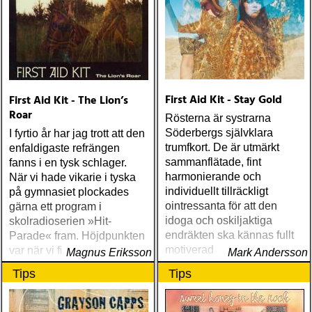
First Aid Kit - Stay Gold
First Aid Kit - The Lion’s
Roar
Rösterna är systrarna
Söderbergs självklara
I fyrtio år har jag trott att den
trumfkort. De är utmärkt
enfaldigaste refrängen
sammanflätade, fint
fanns i en tysk schlager.
harmonierande och
När vi hade vikarie i tyska
individuellt tillräckligt
på gymnasiet plockades
ointressanta för att den
gärna ett program i
idoga och oskiljaktiga
skolradioserien »Hit-
endräkten ska kännas fullt
Parade« fram. Höjdpunkten
motiverad
var när vi fick avnjuta
Magnus Eriksson
Mark Andersson
»Keine Küsse und keine
Tips
Tips
Tomaten«