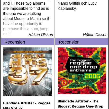
and I. Those two albums
Nanci Griffith och Lucy
are impossible to find as is
Kaplansky.
the one we are talking
about Mouse-a-Mania so if
have the opportunity to
purchase this album, jump
on it!
Håkan Olsson
Håkan Olsson
Recension
Recension
Blandade Artister - The
Blandade Artister - Reggae
Biggest Reggae One-Drop
Hits Vol. 37