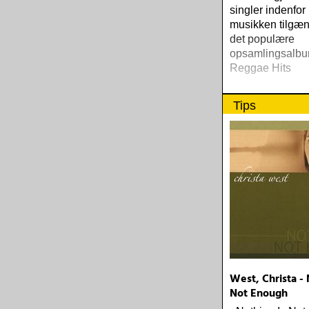
singler indenfor
musikken tilgæn
det populære
opsamlingsalbu
Reggae Hits
Tips
West, Christa - 
Not Enough