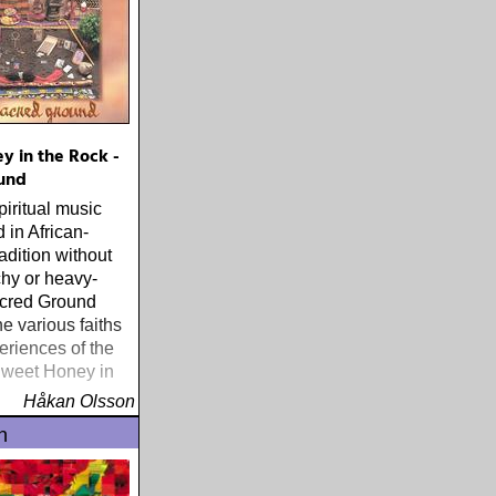
y in the Rock -
und
piritual music
 in African-
adition without
hy or heavy-
cred Ground
he various faiths
eriences of the
weet Honey in
Håkan Olsson
n