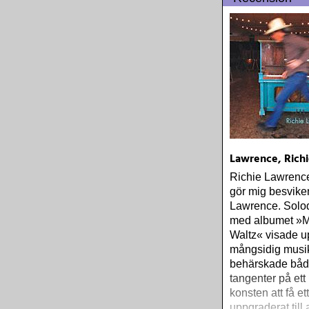
Lawrence, Richi
Richie Lawrence
gör mig besvike
Lawrence. Solo
med albumet »M
Waltz« visade u
mångsidig musi
behärskade båd
tangenter på ett
konsten att få et
uppgraderat till