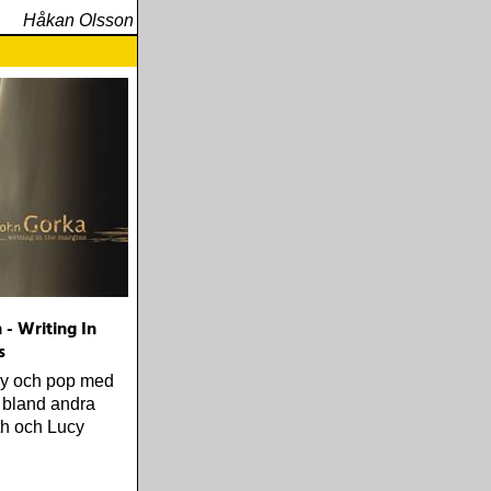
Håkan Olsson
 - Writing In
s
ry och pop med
 bland andra
ith och Lucy