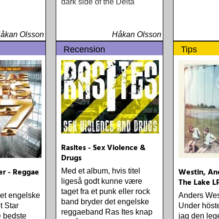
dark side of the Delta
åkan Olsson
Håkan Olsson
Recension
Tips
Rasites - Sex Violence &
Drugs
er - Reggae
Westin, An
Med et album, hvis titel
The Lake L
ligeså godt kunne være
taget fra et punk eller rock
det engelske
Anders West
band bryder det engelske
t Star
Under höste
reggaeband Ras Ites knap
e bedste
jag den leg