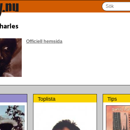
harles
Officiell hemsida
Toplista
Tips