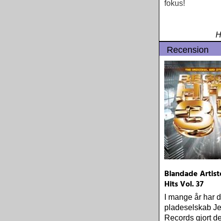
fokus!
H
Recension
Blandade Artist
Hits Vol. 37
I mange år har 
pladeselskab Je
Records gjort d