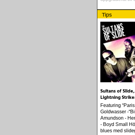
Tips
Sultans of Slide,
Lightning Strike
Featuring “Pari
Goldwasser -“Bi
Amundson - He
- Boyd Small H
blues med slideg