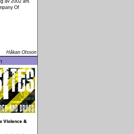
ng av 2002 års
mpany Of
Håkan Olsson
n
ex Violence &