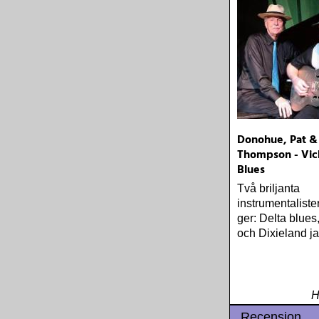
Donohue, Pat &
Thompson - Vic
Blues
Två briljanta
instrumentaliste
ger: Delta blues
och Dixieland ja
H
Recension