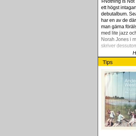
»Nothing Is Not
ett högst intaga
debutalbum. Sea
har en av de där
man gärna föräls
med lite jazz oc
Norah Jones i m
skriver dessutom
H
Tips