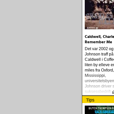
Caldwell, Charle
Remember Me
Det var 2002 o
Johnson traff p
Caldwell i Coffe
liten by elleve 
miles fra Oxford,
Mississippi,
universitetsbyen
Johnson driver si
suksessbedrift a
plateselskap. C
Tips
hadde kone, fem
14 barnebarn å 