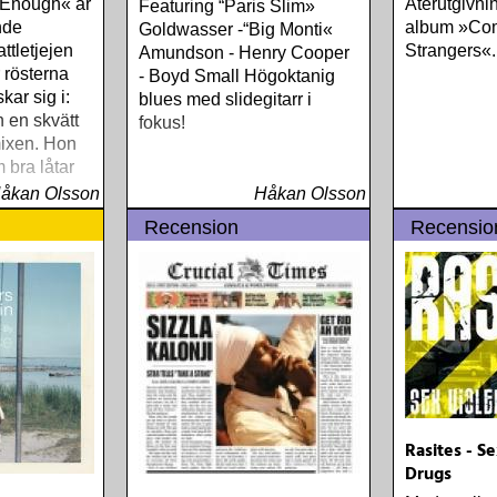
 Enough« är
Återutgivni
Featuring “Paris Slim»
nde
album »Co
Goldwasser -“Big Monti«
ttletjejen
Strangers«.
Amundson - Henry Cooper
 rösterna
- Boyd Small Högoktanig
kar sig i:
blues med slidegitarr i
h en skvätt
fokus!
ixen. Hon
 bra låtar
åkan Olsson
Håkan Olsson
Recension
Recensio
Rasites - S
Drugs