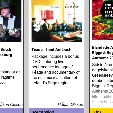
Blandade Ar
 Butch
Teada - Inné Amárach
Biggest Re
ksburg
Package includes a bonus
Anthems 2
DVD featuring live
Sidste år u
performance footage of
engelske p
r blandar or
Téada and documentary of
Greensleev
, ragtime
the rich musical culture of
dobbelt al
zz.
Ireland’s Sligo region
Biggest Re
Anthems 20
titlen indike
opsamling
åkan Olsson
Håkan Olsson
bedste num
Recension
Tips
populære re