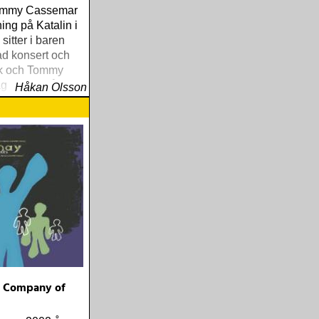
Tommy Cassemar
ing på Katalin i
sitter i baren
tad konsert och
ik och Tommy
ag spelar något
Håkan Olsson
 - Company of