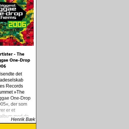
tister - The
ggae One-Drop
006
dsendte det
ladeselskab
es Records
bummet »The
ggae One-Drop
05«, der som
rer er et
salbum med de
Henrik Bæk
re indenfor den
ggaestil kaldet