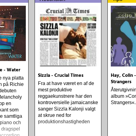
one-drop
e - Water
Sizzla - Crucial Times
Hay, Colin
 nya platta
Strangers
Fra at have været en af de
n på Richie
mest produktive
Återutgivni
debuten
reggaekunstnere har den
album »Co
elancholy
kontroversielle jamaicanske
Strangers«.
pp en
sanger Sizzla Kalonji valgt
kant som
at skrue ned for
e samtliga
produktionshastigheden
 piano och
t dragspel
 accordion