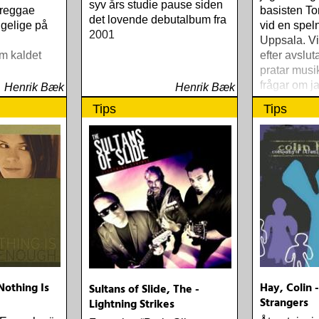
syv års studie pause siden
 reggae
basisten 
det lovende debutalbum fra
gelige på
vid en speln
2001
Uppsala. Vi 
m kaldet
efter avslu
pratar mus
frågar om j
Henrik Bæk
Henrik Bæk
instrument
Tips
Tips
Nothing Is
Hay, Colin
Sultans of Slide, The -
Strangers
Lightning Strikes