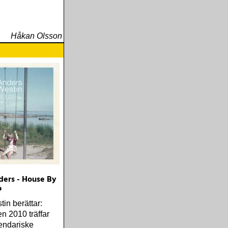
Håkan Olsson
ders - House By
P
in berättar:
n 2010 träffar
endariske