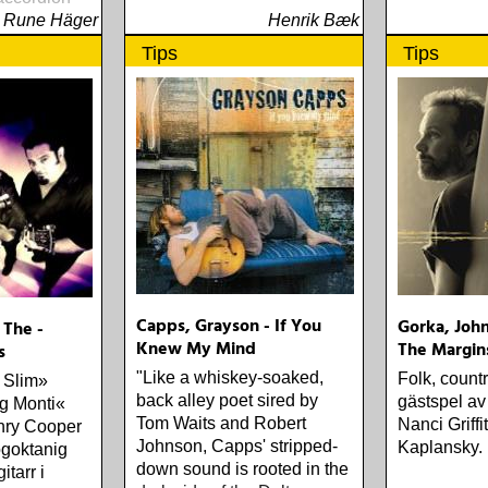
Rune Häger
Henrik Bæk
Tips
Tips
Capps, Grayson - If You
Gorka, John
 The -
Knew My Mind
The Margin
s
"Like a whiskey-soaked,
Folk, count
s Slim»
back alley poet sired by
gästspel av
g Monti«
Tom Waits and Robert
Nanci Griff
nry Cooper
Johnson, Capps' stripped-
Kaplansky.
ögoktanig
down sound is rooted in the
itarr i