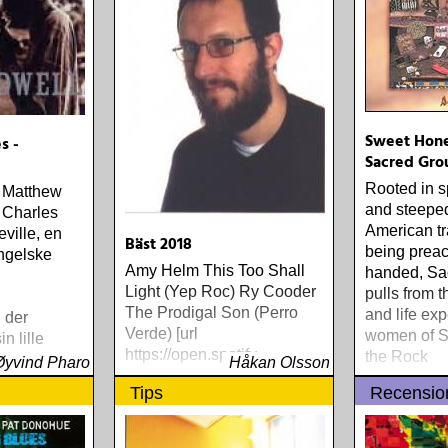
Sweet Hone
s -
Sacred Gro
Rooted in s
g Matthew
and steeped
å Charles
American tr
eville, en
Bäst 2018
being preac
engelske
Amy Helm This Too Shall
handed, Sa
Light (Yep Roc) Ry Cooder
pulls from t
The Prodigal Son (Perro
and life exp
 der
Verde) [url
women of S
n lille
https://open.spotify
the Rock
v et
Øyvind Pharo
Håkan Olsson
aldwell
Tips
Recensio
 døtre og
ta seg av